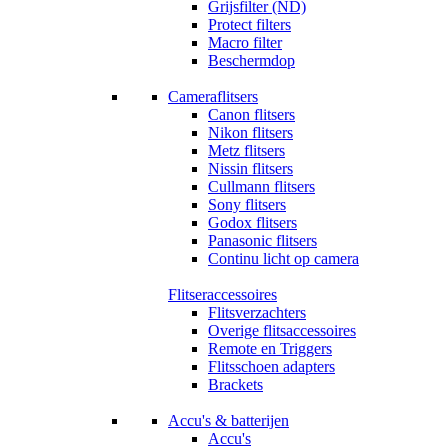
Grijsfilter (ND)
Protect filters
Macro filter
Beschermdop
Cameraflitsers
Canon flitsers
Nikon flitsers
Metz flitsers
Nissin flitsers
Cullmann flitsers
Sony flitsers
Godox flitsers
Panasonic flitsers
Continu licht op camera
Flitseraccessoires
Flitsverzachters
Overige flitsaccessoires
Remote en Triggers
Flitsschoen adapters
Brackets
Accu's & batterijen
Accu's