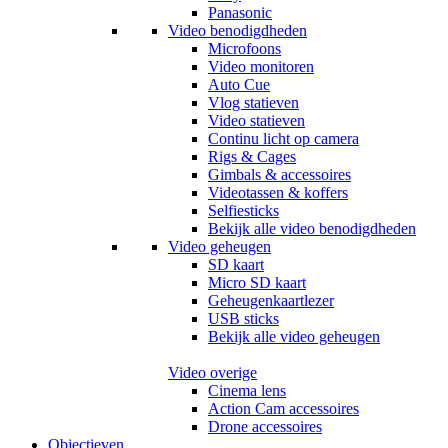
Panasonic
Video benodigdheden
Microfoons
Video monitoren
Auto Cue
Vlog statieven
Video statieven
Continu licht op camera
Rigs & Cages
Gimbals & accessoires
Videotassen & koffers
Selfiesticks
Bekijk alle video benodigdheden
Video geheugen
SD kaart
Micro SD kaart
Geheugenkaartlezer
USB sticks
Bekijk alle video geheugen
Video overige
Cinema lens
Action Cam accessoires
Drone accessoires
Objectieven