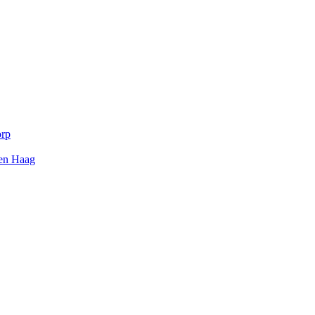
orp
Den Haag