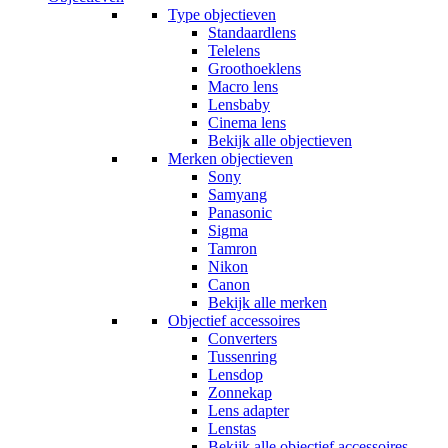
Type objectieven
Standaardlens
Telelens
Groothoeklens
Macro lens
Lensbaby
Cinema lens
Bekijk alle objectieven
Merken objectieven
Sony
Samyang
Panasonic
Sigma
Tamron
Nikon
Canon
Bekijk alle merken
Objectief accessoires
Converters
Tussenring
Lensdop
Zonnekap
Lens adapter
Lenstas
Bekijk alle objectief accessoires