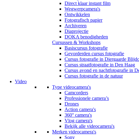
Direct klaar instant film
Wegwerpcamera's
Ontwikkelen
Fotografisch papier
Archiveren
Diaprojectie
DOKA benodigheden
Cursussen & Workshops
Basiscursus fotografie
Gevorderden cursus fotografie
Cursus fotografie in Diergaarde Blijd
Cursus straatfotografie in Den Haag
Cursus avond en nachtfotografie in 
Cursus fotografie in de natuur
Video
Type videocamera's
Camcorders
Professionele camera’s
Drones
Action camera's
360° camera's
Vlog camera's
Bekijk alle videocamera's
Merken videocamera's
Sony