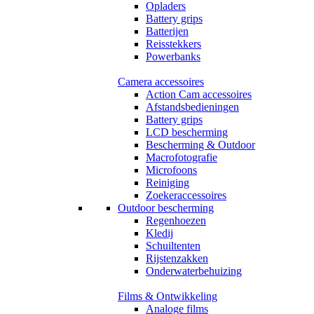
Opladers
Battery grips
Batterijen
Reisstekkers
Powerbanks
Camera accessoires
Action Cam accessoires
Afstandsbedieningen
Battery grips
LCD bescherming
Bescherming & Outdoor
Macrofotografie
Microfoons
Reiniging
Zoekeraccessoires
Outdoor bescherming
Regenhoezen
Kledij
Schuiltenten
Rijstenzakken
Onderwaterbehuizing
Films & Ontwikkeling
Analoge films