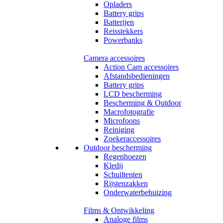
Opladers
Battery grips
Batterijen
Reisstekkers
Powerbanks
Camera accessoires
Action Cam accessoires
Afstandsbedieningen
Battery grips
LCD bescherming
Bescherming & Outdoor
Macrofotografie
Microfoons
Reiniging
Zoekeraccessoires
Outdoor bescherming
Regenhoezen
Kledij
Schuiltenten
Rijstenzakken
Onderwaterbehuizing
Films & Ontwikkeling
Analoge films