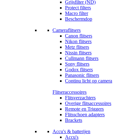
Grijsfilter (ND)
Protect filters
Macro filter
Beschermdop
Cameraflitsers
Canon flitsers
Nikon flitsers
Metz flitsers
Nissin flitsers
Cullmann flitsers
Sony flitsers
Godox flitsers
Panasonic flitsers
Continu licht op camera
Flitseraccessoires
Flitsverzachters
Overige flitsaccessoires
Remote en Triggers
Flitsschoen adapters
Brackets
Accu's & batterijen
Accu's