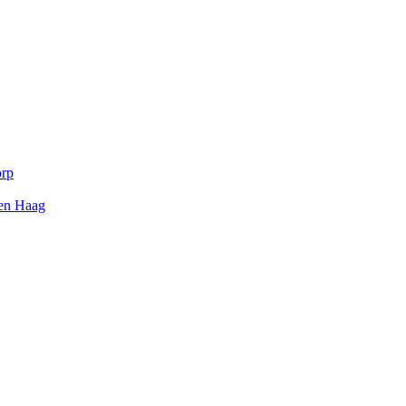
orp
Den Haag