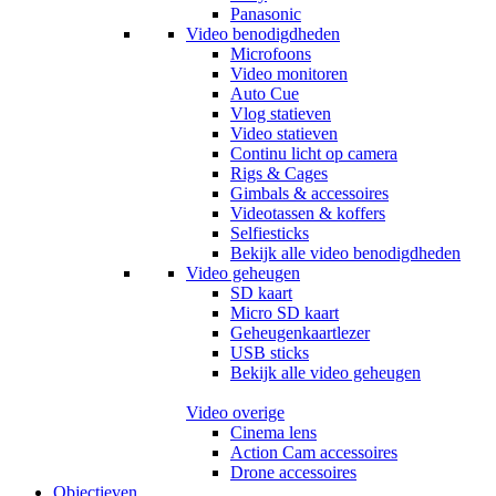
Panasonic
Video benodigdheden
Microfoons
Video monitoren
Auto Cue
Vlog statieven
Video statieven
Continu licht op camera
Rigs & Cages
Gimbals & accessoires
Videotassen & koffers
Selfiesticks
Bekijk alle video benodigdheden
Video geheugen
SD kaart
Micro SD kaart
Geheugenkaartlezer
USB sticks
Bekijk alle video geheugen
Video overige
Cinema lens
Action Cam accessoires
Drone accessoires
Objectieven