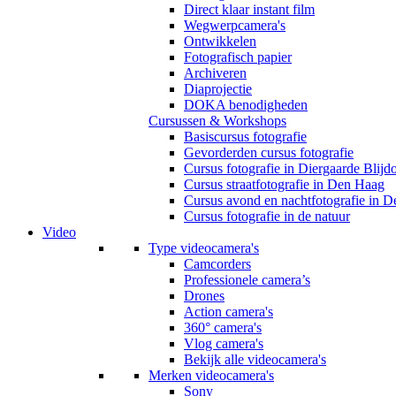
Direct klaar instant film
Wegwerpcamera's
Ontwikkelen
Fotografisch papier
Archiveren
Diaprojectie
DOKA benodigheden
Cursussen & Workshops
Basiscursus fotografie
Gevorderden cursus fotografie
Cursus fotografie in Diergaarde Blijd
Cursus straatfotografie in Den Haag
Cursus avond en nachtfotografie in 
Cursus fotografie in de natuur
Video
Type videocamera's
Camcorders
Professionele camera’s
Drones
Action camera's
360° camera's
Vlog camera's
Bekijk alle videocamera's
Merken videocamera's
Sony