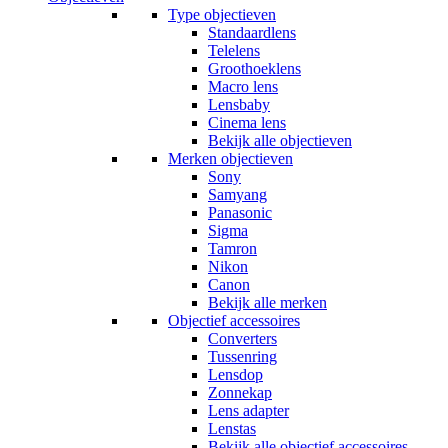
Type objectieven
Standaardlens
Telelens
Groothoeklens
Macro lens
Lensbaby
Cinema lens
Bekijk alle objectieven
Merken objectieven
Sony
Samyang
Panasonic
Sigma
Tamron
Nikon
Canon
Bekijk alle merken
Objectief accessoires
Converters
Tussenring
Lensdop
Zonnekap
Lens adapter
Lenstas
Bekijk alle objectief accessoires