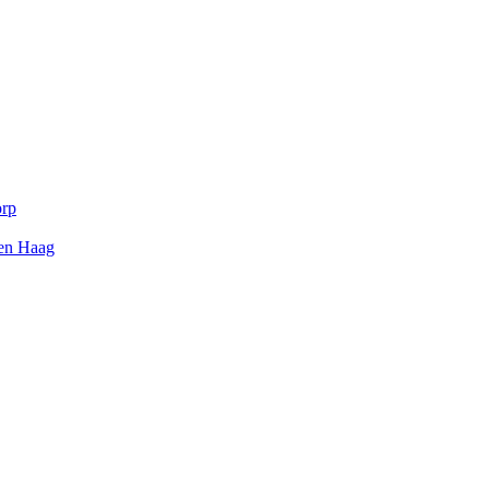
orp
Den Haag