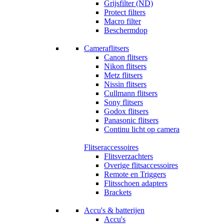
Grijsfilter (ND)
Protect filters
Macro filter
Beschermdop
Cameraflitsers
Canon flitsers
Nikon flitsers
Metz flitsers
Nissin flitsers
Cullmann flitsers
Sony flitsers
Godox flitsers
Panasonic flitsers
Continu licht op camera
Flitseraccessoires
Flitsverzachters
Overige flitsaccessoires
Remote en Triggers
Flitsschoen adapters
Brackets
Accu's & batterijen
Accu's