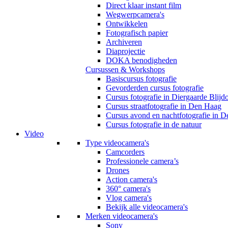
Direct klaar instant film
Wegwerpcamera's
Ontwikkelen
Fotografisch papier
Archiveren
Diaprojectie
DOKA benodigheden
Cursussen & Workshops
Basiscursus fotografie
Gevorderden cursus fotografie
Cursus fotografie in Diergaarde Blijd
Cursus straatfotografie in Den Haag
Cursus avond en nachtfotografie in 
Cursus fotografie in de natuur
Video
Type videocamera's
Camcorders
Professionele camera’s
Drones
Action camera's
360° camera's
Vlog camera's
Bekijk alle videocamera's
Merken videocamera's
Sony