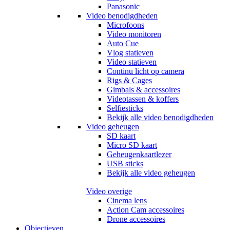
Panasonic
Video benodigdheden
Microfoons
Video monitoren
Auto Cue
Vlog statieven
Video statieven
Continu licht op camera
Rigs & Cages
Gimbals & accessoires
Videotassen & koffers
Selfiesticks
Bekijk alle video benodigdheden
Video geheugen
SD kaart
Micro SD kaart
Geheugenkaartlezer
USB sticks
Bekijk alle video geheugen
Video overige
Cinema lens
Action Cam accessoires
Drone accessoires
Objectieven