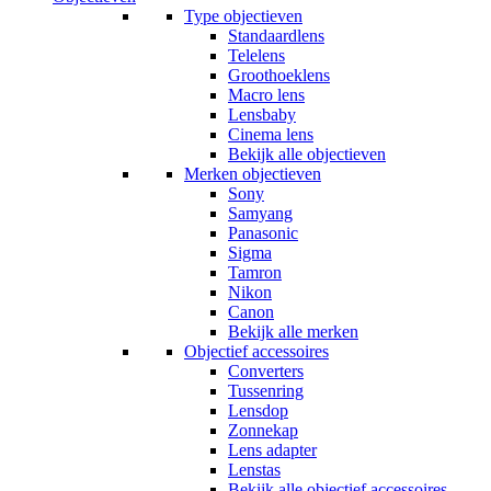
Type objectieven
Standaardlens
Telelens
Groothoeklens
Macro lens
Lensbaby
Cinema lens
Bekijk alle objectieven
Merken objectieven
Sony
Samyang
Panasonic
Sigma
Tamron
Nikon
Canon
Bekijk alle merken
Objectief accessoires
Converters
Tussenring
Lensdop
Zonnekap
Lens adapter
Lenstas
Bekijk alle objectief accessoires