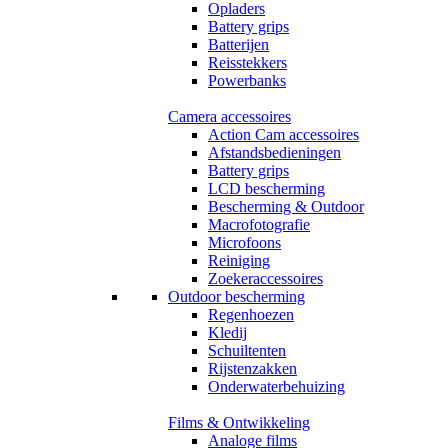
Opladers
Battery grips
Batterijen
Reisstekkers
Powerbanks
Camera accessoires
Action Cam accessoires
Afstandsbedieningen
Battery grips
LCD bescherming
Bescherming & Outdoor
Macrofotografie
Microfoons
Reiniging
Zoekeraccessoires
Outdoor bescherming
Regenhoezen
Kledij
Schuiltenten
Rijstenzakken
Onderwaterbehuizing
Films & Ontwikkeling
Analoge films