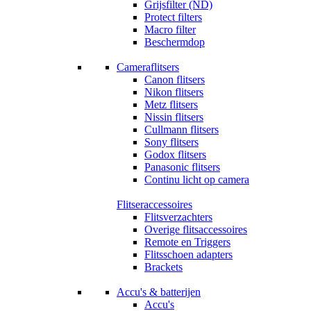
Grijsfilter (ND)
Protect filters
Macro filter
Beschermdop
Cameraflitsers
Canon flitsers
Nikon flitsers
Metz flitsers
Nissin flitsers
Cullmann flitsers
Sony flitsers
Godox flitsers
Panasonic flitsers
Continu licht op camera
Flitseraccessoires
Flitsverzachters
Overige flitsaccessoires
Remote en Triggers
Flitsschoen adapters
Brackets
Accu's & batterijen
Accu's