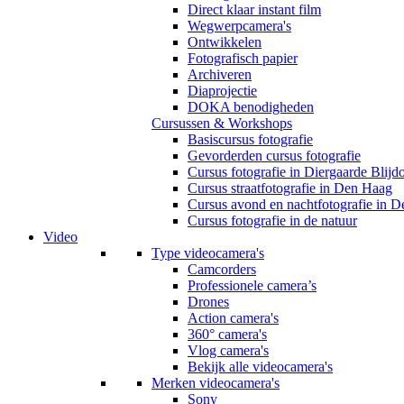
Direct klaar instant film
Wegwerpcamera's
Ontwikkelen
Fotografisch papier
Archiveren
Diaprojectie
DOKA benodigheden
Cursussen & Workshops
Basiscursus fotografie
Gevorderden cursus fotografie
Cursus fotografie in Diergaarde Blijd
Cursus straatfotografie in Den Haag
Cursus avond en nachtfotografie in 
Cursus fotografie in de natuur
Video
Type videocamera's
Camcorders
Professionele camera’s
Drones
Action camera's
360° camera's
Vlog camera's
Bekijk alle videocamera's
Merken videocamera's
Sony