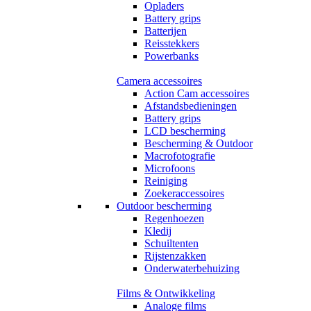
Opladers
Battery grips
Batterijen
Reisstekkers
Powerbanks
Camera accessoires
Action Cam accessoires
Afstandsbedieningen
Battery grips
LCD bescherming
Bescherming & Outdoor
Macrofotografie
Microfoons
Reiniging
Zoekeraccessoires
Outdoor bescherming
Regenhoezen
Kledij
Schuiltenten
Rijstenzakken
Onderwaterbehuizing
Films & Ontwikkeling
Analoge films