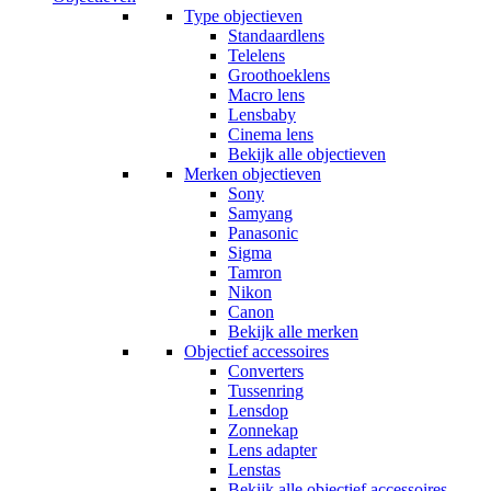
Type objectieven
Standaardlens
Telelens
Groothoeklens
Macro lens
Lensbaby
Cinema lens
Bekijk alle objectieven
Merken objectieven
Sony
Samyang
Panasonic
Sigma
Tamron
Nikon
Canon
Bekijk alle merken
Objectief accessoires
Converters
Tussenring
Lensdop
Zonnekap
Lens adapter
Lenstas
Bekijk alle objectief accessoires