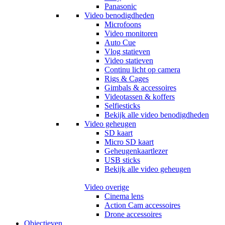
Panasonic
Video benodigdheden
Microfoons
Video monitoren
Auto Cue
Vlog statieven
Video statieven
Continu licht op camera
Rigs & Cages
Gimbals & accessoires
Videotassen & koffers
Selfiesticks
Bekijk alle video benodigdheden
Video geheugen
SD kaart
Micro SD kaart
Geheugenkaartlezer
USB sticks
Bekijk alle video geheugen
Video overige
Cinema lens
Action Cam accessoires
Drone accessoires
Objectieven