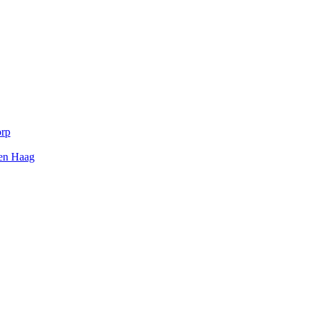
orp
Den Haag