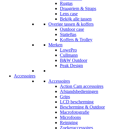
Rugtas
Draagriem & Straps
Lens case
Bekijk alle tassen
Overige tassen & koffers
Outdoor case
Statieftas
Koffers & Trolley
Merken
LowePro
Cullmann
B&W Outdoor
Peak Design
Accessoires
Accessoires
Action Cam accessoires
Afstandsbedieningen
Grips
LCD bescherming
Bescherming & Outdoor
Macrofotografie
Microfoons
Reiniging
Zoekeraccessoires