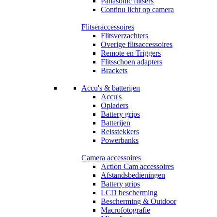
Panasonic flitsers
Continu licht op camera
Flitseraccessoires
Flitsverzachters
Overige flitsaccessoires
Remote en Triggers
Flitsschoen adapters
Brackets
Accu's & batterijen
Accu's
Opladers
Battery grips
Batterijen
Reisstekkers
Powerbanks
Camera accessoires
Action Cam accessoires
Afstandsbedieningen
Battery grips
LCD bescherming
Bescherming & Outdoor
Macrofotografie