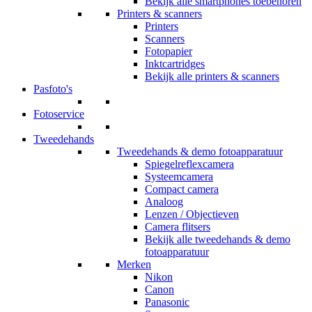
Bekijk alle smartphones toebehoren
Printers & scanners
Printers
Scanners
Fotopapier
Inktcartridges
Bekijk alle printers & scanners
Pasfoto's
Fotoservice
Tweedehands
Tweedehands & demo fotoapparatuur
Spiegelreflexcamera
Systeemcamera
Compact camera
Analoog
Lenzen / Objectieven
Camera flitsers
Bekijk alle tweedehands & demo
fotoapparatuur
Merken
Nikon
Canon
Panasonic