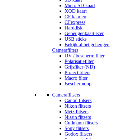
Micro SD kaart
XQD kaart
CF kaarten
CFexpress
Harddisk
Geheugenkaartlezer
USB sticks
Bekijk al het geheugen
Camerafilters
UV / bescherm filter
Polarisatiefilter
Grijsfilter (ND)
Protect filters
Macro filter
Beschermdop
Cameraflitsers
Canon flitsers
Nikon flitsers
Metz flitsers
Nissin flitsers
Cullmann flitsers
Sony flitsers
Godox flitsers