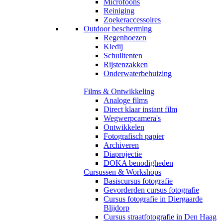
Microfoons
Reiniging
Zoekeraccessoires
Outdoor bescherming
Regenhoezen
Kledij
Schuiltenten
Rijstenzakken
Onderwaterbehuizing
Films & Ontwikkeling
Analoge films
Direct klaar instant film
Wegwerpcamera's
Ontwikkelen
Fotografisch papier
Archiveren
Diaprojectie
DOKA benodigheden
Cursussen & Workshops
Basiscursus fotografie
Gevorderden cursus fotografie
Cursus fotografie in Diergaarde
Blijdorp
Cursus straatfotografie in Den Haag