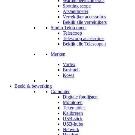
Warmtebeeldcamera’s
Spotting scope
Afstandmeter
Verrekijker accessoires
Bekijk alle verrekijkers
Studio Telescopen
Telescoop
Telescoop accessoires
Bekijk alle Telescopen
Merken
Vortex
Bushnell
Kowa
Beeld & bewerking
Computer
Digitale fotolijsten
Monitoren
Tekentablet
Kalibreren
USB-stick
USB-hubs
Netwerk
Headset