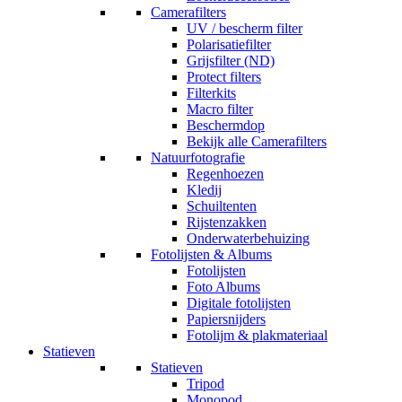
Camerafilters
UV / bescherm filter
Polarisatiefilter
Grijsfilter (ND)
Protect filters
Filterkits
Macro filter
Beschermdop
Bekijk alle Camerafilters
Natuurfotografie
Regenhoezen
Kledij
Schuiltenten
Rijstenzakken
Onderwaterbehuizing
Fotolijsten & Albums
Fotolijsten
Foto Albums
Digitale fotolijsten
Papiersnijders
Fotolijm & plakmateriaal
Statieven
Statieven
Tripod
Monopod