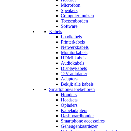
Microfoon
Speakers
Computer muizen
Toetsenborden
Software
Kabels
Laadkabels
Printerkabels
Netwerkkabels
Monitorkabels
HDMI kabels
Audiokabels
Displaykabels
12V autolader
Adapters
Bekijk alle kabels
Smartphones toebehoren
Houders
Headsets
Opladers
Kabeladapters
Dashboardhouder
Smartphone accessoires
Geheugenkaartlezer