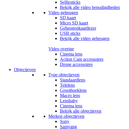
Selfiesticks
Bekijk alle video benodigdheden
Video geheugen
SD kaart
Micro SD kaart
Geheugenkaartlezer
USB sticks
Bekijk alle video geheugen
Video overige
Cinema lens
Action Cam accessoires
Drone accessoires
Objectieven
Type objectieven
Standaardlens
Telelens
Groothoeklens
Macro lens
Lensbaby
Cinema lens
Bekijk alle objectieven
Merken objectieven
Sony
Samyang