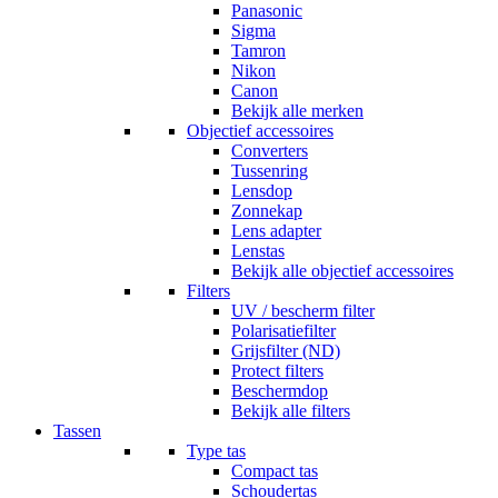
Panasonic
Sigma
Tamron
Nikon
Canon
Bekijk alle merken
Objectief accessoires
Converters
Tussenring
Lensdop
Zonnekap
Lens adapter
Lenstas
Bekijk alle objectief accessoires
Filters
UV / bescherm filter
Polarisatiefilter
Grijsfilter (ND)
Protect filters
Beschermdop
Bekijk alle filters
Tassen
Type tas
Compact tas
Schoudertas