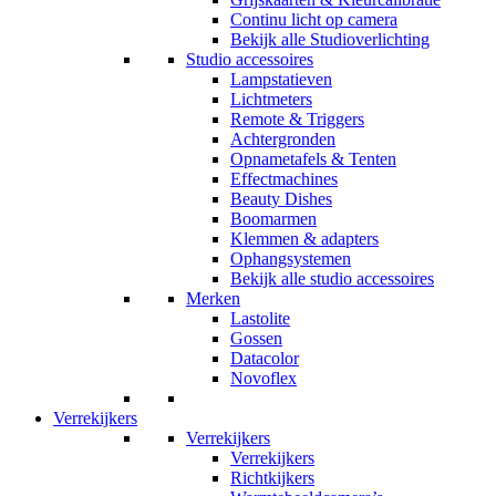
Continu licht op camera
Bekijk alle Studioverlichting
Studio accessoires
Lampstatieven
Lichtmeters
Remote & Triggers
Achtergronden
Opnametafels & Tenten
Effectmachines
Beauty Dishes
Boomarmen
Klemmen & adapters
Ophangsystemen
Bekijk alle studio accessoires
Merken
Lastolite
Gossen
Datacolor
Novoflex
Verrekijkers
Verrekijkers
Verrekijkers
Richtkijkers