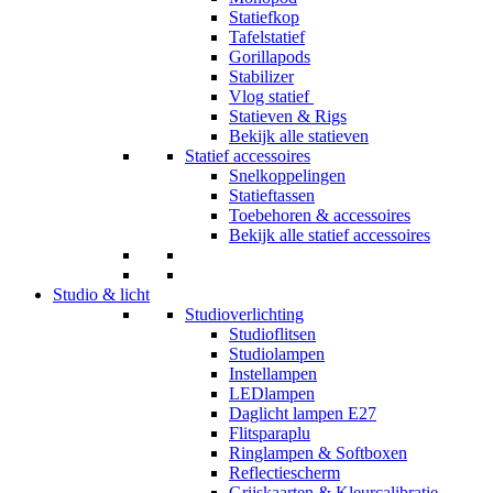
Statiefkop
Tafelstatief
Gorillapods
Stabilizer
Vlog statief
Statieven & Rigs
Bekijk alle statieven
Statief accessoires
Snelkoppelingen
Statieftassen
Toebehoren & accessoires
Bekijk alle statief accessoires
Studio & licht
Studioverlichting
Studioflitsen
Studiolampen
Instellampen
LEDlampen
Daglicht lampen E27
Flitsparaplu
Ringlampen & Softboxen
Reflectiescherm
Grijskaarten & Kleurcalibratie