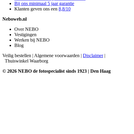
Bij ons minimaal 5 jaar garantie
Klanten geven ons een
8,8/10
Neboweb.nl
Over NEBO
Vestigingen
Werken bij NEBO
Blog
Veilig bestellen
|
Algemene voorwaarden
|
Disclaimer
|
Thuiswinkel Waarborg
© 2026 NEBO de fotospecialist sinds 1923 | Den Haag