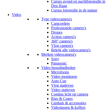
Cursus avond en nachtfotografie in
Den Haag
Cursus fotografie in de natuur
Video
Type videocamera's
Camcorders
Professionele camera’s
Drones
Action camera's
360° camera's
Vlog camera's
Bekijk alle videocamera's
Merken videocamera's
Sony
Panasonic
Video benodigdheden
Microfoons
Video monitoren
Auto Cue
Vlog statieven
Video statieven
Continu licht op camera
Rigs & Cages
Gimbals & accessoires
Videotassen & koffers