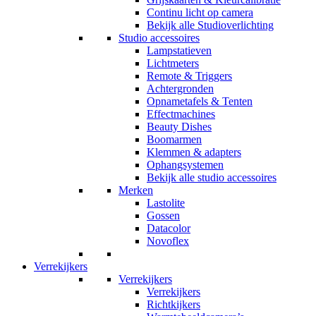
Continu licht op camera
Bekijk alle Studioverlichting
Studio accessoires
Lampstatieven
Lichtmeters
Remote & Triggers
Achtergronden
Opnametafels & Tenten
Effectmachines
Beauty Dishes
Boomarmen
Klemmen & adapters
Ophangsystemen
Bekijk alle studio accessoires
Merken
Lastolite
Gossen
Datacolor
Novoflex
Verrekijkers
Verrekijkers
Verrekijkers
Richtkijkers