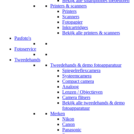
Bekijk alle smartphones toebehoren
Printers & scanners
Printers
Scanners
Fotopapier
Inktcartridges
Bekijk alle printers & scanners
Pasfoto's
Fotoservice
Tweedehands
Tweedehands & demo fotoapparatuur
Spiegelreflexcamera
Systeemcamera
Compact camera
Analoog
Lenzen / Objectieven
Camera flitsers
Bekijk alle tweedehands & demo
fotoapparatuur
Merken
Nikon
Canon
Panasonic