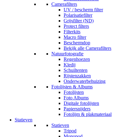
Camerafilters
UV / bescherm filter
Polarisatiefilter
Grijsfilter (ND)
Protect filters
Filterkits
Macro filter
Beschermdop
Bekijk alle Camerafilters
Natuurfotografie
Regenhoezen
Kledij
Schuiltenten
Rijstenzakken
Onderwaterbehuizing
Fotolijsten & Albums
Fotolijsten
Foto Albums
Digitale fotolijsten
Papiersnijders
Fotolijm & plakmateriaal
Statieven
Statieven
Tripod
Monopod