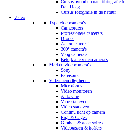
Cursus avond en nachtfotografie in
Den Haag
Cursus fotografie in de natuur
Video
Type videocamera's
Camcorders
Professionele camera’s
Drones
Action camera's
360° camera's
Vlog camera's
Bekijk alle videocamera's
Merken videocamera's
Sony
Panasonic
Video benodigdheden
Microfoons
Video monitoren
Auto Cue
Vlog statieven
Video statieven
Continu licht op camera
Rigs & Cages
Gimbals & accessoires
Videotassen & koffers