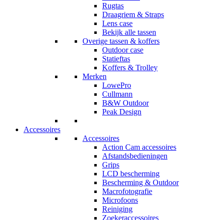
Rugtas
Draagriem & Straps
Lens case
Bekijk alle tassen
Overige tassen & koffers
Outdoor case
Statieftas
Koffers & Trolley
Merken
LowePro
Cullmann
B&W Outdoor
Peak Design
Accessoires
Accessoires
Action Cam accessoires
Afstandsbedieningen
Grips
LCD bescherming
Bescherming & Outdoor
Macrofotografie
Microfoons
Reiniging
Zoekeraccessoires