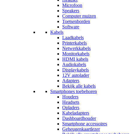
Microfoon
Speakers
Computer muizen
Toetsenborden
Software
Kabels
Laadkabels
Printerkabels
Netwerkkabels
Monitorkabels
HDMI kabels
Audiokabels
Displaykabels
12V autolader
Adapters
Bekijk alle kabels
Smartphones toebehoren
Houders
Headsets
Opladers
Kabeladapters
Dashboardhouder
Smartphone accessoires
Geheugenkaartlezer