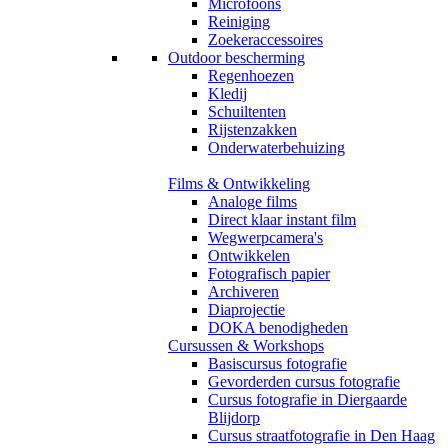
Microfoons
Reiniging
Zoekeraccessoires
Outdoor bescherming
Regenhoezen
Kledij
Schuiltenten
Rijstenzakken
Onderwaterbehuizing
Films & Ontwikkeling
Analoge films
Direct klaar instant film
Wegwerpcamera's
Ontwikkelen
Fotografisch papier
Archiveren
Diaprojectie
DOKA benodigheden
Cursussen & Workshops
Basiscursus fotografie
Gevorderden cursus fotografie
Cursus fotografie in Diergaarde
Blijdorp
Cursus straatfotografie in Den Haag