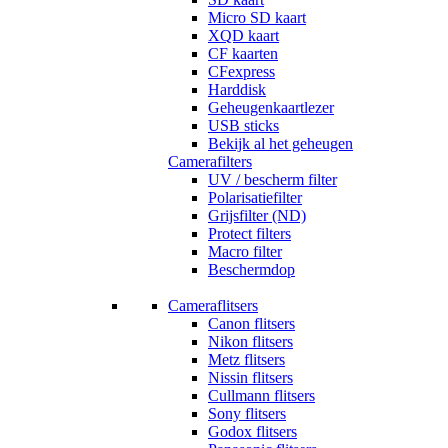
Micro SD kaart
XQD kaart
CF kaarten
CFexpress
Harddisk
Geheugenkaartlezer
USB sticks
Bekijk al het geheugen
Camerafilters
UV / bescherm filter
Polarisatiefilter
Grijsfilter (ND)
Protect filters
Macro filter
Beschermdop
Cameraflitsers
Canon flitsers
Nikon flitsers
Metz flitsers
Nissin flitsers
Cullmann flitsers
Sony flitsers
Godox flitsers