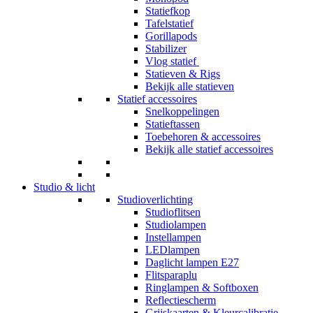
Statiefkop
Tafelstatief
Gorillapods
Stabilizer
Vlog statief
Statieven & Rigs
Bekijk alle statieven
Statief accessoires
Snelkoppelingen
Statieftassen
Toebehoren & accessoires
Bekijk alle statief accessoires
Studio & licht
Studioverlichting
Studioflitsen
Studiolampen
Instellampen
LEDlampen
Daglicht lampen E27
Flitsparaplu
Ringlampen & Softboxen
Reflectiescherm
Grijskaarten & Kleurcalibratie