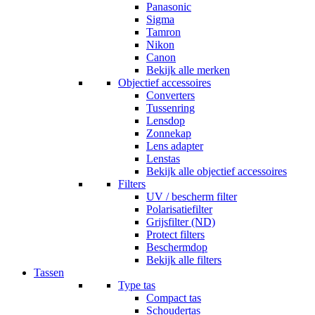
Panasonic
Sigma
Tamron
Nikon
Canon
Bekijk alle merken
Objectief accessoires
Converters
Tussenring
Lensdop
Zonnekap
Lens adapter
Lenstas
Bekijk alle objectief accessoires
Filters
UV / bescherm filter
Polarisatiefilter
Grijsfilter (ND)
Protect filters
Beschermdop
Bekijk alle filters
Tassen
Type tas
Compact tas
Schoudertas