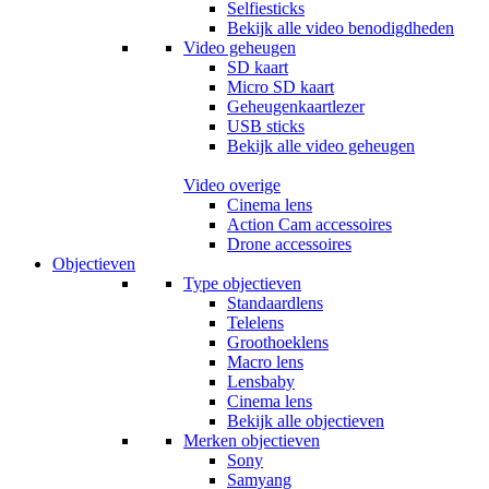
Selfiesticks
Bekijk alle video benodigdheden
Video geheugen
SD kaart
Micro SD kaart
Geheugenkaartlezer
USB sticks
Bekijk alle video geheugen
Video overige
Cinema lens
Action Cam accessoires
Drone accessoires
Objectieven
Type objectieven
Standaardlens
Telelens
Groothoeklens
Macro lens
Lensbaby
Cinema lens
Bekijk alle objectieven
Merken objectieven
Sony
Samyang