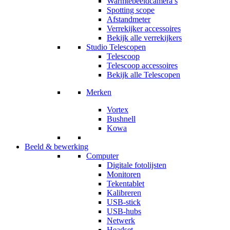
Warmtebeeldcamera’s
Spotting scope
Afstandmeter
Verrekijker accessoires
Bekijk alle verrekijkers
Studio Telescopen
Telescoop
Telescoop accessoires
Bekijk alle Telescopen
Merken
Vortex
Bushnell
Kowa
Beeld & bewerking
Computer
Digitale fotolijsten
Monitoren
Tekentablet
Kalibreren
USB-stick
USB-hubs
Netwerk
Headset