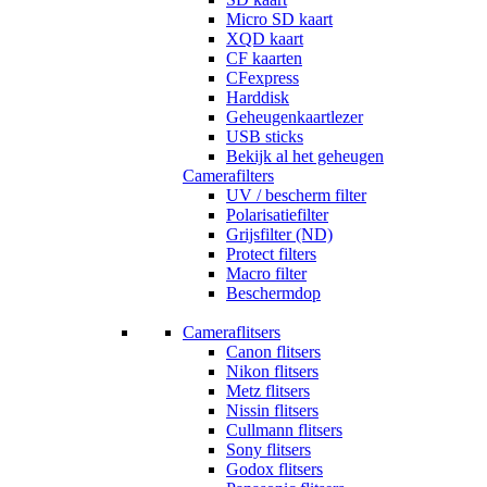
Micro SD kaart
XQD kaart
CF kaarten
CFexpress
Harddisk
Geheugenkaartlezer
USB sticks
Bekijk al het geheugen
Camerafilters
UV / bescherm filter
Polarisatiefilter
Grijsfilter (ND)
Protect filters
Macro filter
Beschermdop
Cameraflitsers
Canon flitsers
Nikon flitsers
Metz flitsers
Nissin flitsers
Cullmann flitsers
Sony flitsers
Godox flitsers