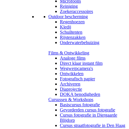
Microfoons
Reiniging
Zoekeraccessoires
Outdoor bescherming
Regenhoezen
Kledij
Schuiltenten
Rijstenzakken
Onderwaterbehuizing
Films & Ontwikkeling
Analoge films
Direct klaar instant film
Wegwerpcamera's
Ontwikkelen
Fotografisch papier
Archiveren
Diaprojectie
DOKA benodigheden
Cursussen & Workshops
Basiscursus fotografie
Gevorderden cursus fotografie
Cursus fotografie in Diergaarde
Blijdorp
Cursus straatfotografie in Den Haag