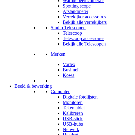
Warmtebeeldcamera’s
Spotting scope
Afstandmeter
Verrekijker accessoires
Bekijk alle verrekijkers
Studio Telescopen
Telescoop
Telescoop accessoires
Bekijk alle Telescopen
Merken
Vortex
Bushnell
Kowa
Beeld & bewerking
Computer
Digitale fotolijsten
Monitoren
Tekentablet
Kalibreren
USB-stick
USB-hubs
Netwerk
Headset