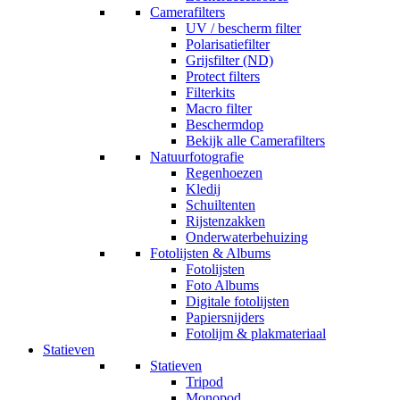
Camerafilters
UV / bescherm filter
Polarisatiefilter
Grijsfilter (ND)
Protect filters
Filterkits
Macro filter
Beschermdop
Bekijk alle Camerafilters
Natuurfotografie
Regenhoezen
Kledij
Schuiltenten
Rijstenzakken
Onderwaterbehuizing
Fotolijsten & Albums
Fotolijsten
Foto Albums
Digitale fotolijsten
Papiersnijders
Fotolijm & plakmateriaal
Statieven
Statieven
Tripod
Monopod