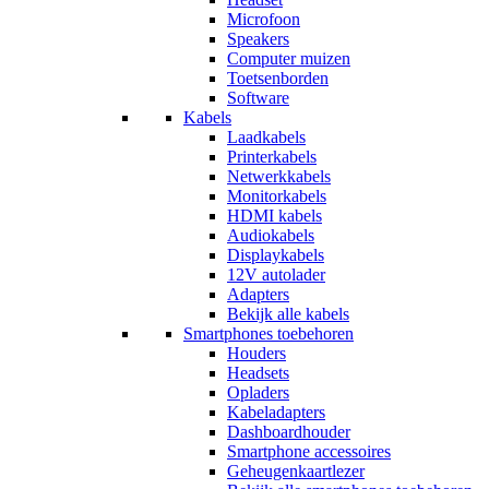
Microfoon
Speakers
Computer muizen
Toetsenborden
Software
Kabels
Laadkabels
Printerkabels
Netwerkkabels
Monitorkabels
HDMI kabels
Audiokabels
Displaykabels
12V autolader
Adapters
Bekijk alle kabels
Smartphones toebehoren
Houders
Headsets
Opladers
Kabeladapters
Dashboardhouder
Smartphone accessoires
Geheugenkaartlezer