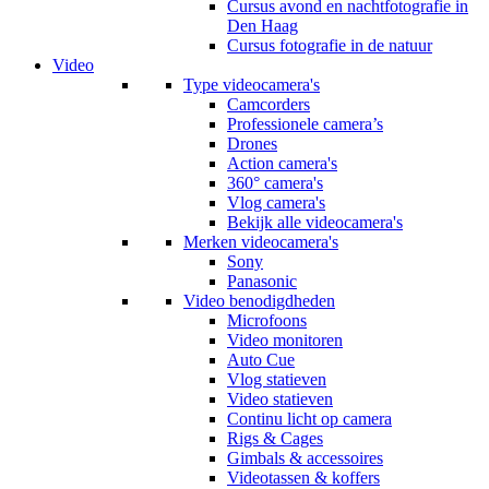
Cursus avond en nachtfotografie in
Den Haag
Cursus fotografie in de natuur
Video
Type videocamera's
Camcorders
Professionele camera’s
Drones
Action camera's
360° camera's
Vlog camera's
Bekijk alle videocamera's
Merken videocamera's
Sony
Panasonic
Video benodigdheden
Microfoons
Video monitoren
Auto Cue
Vlog statieven
Video statieven
Continu licht op camera
Rigs & Cages
Gimbals & accessoires
Videotassen & koffers