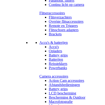
Panasonic flitsers
Continu licht op camera
Flitseraccessoires
Flitsverzachters
Overige flitsaccessoires
Remote en Triggers
Flitsschoen adapters
Brackets
Accu's & batterijen
Accu's
Opladers
Battery grips
Batterijen
Reisstekkers
Powerbanks
Camera accessoires
Action Cam accessoires
Afstandsbedieningen
Battery grips
LCD bescherming
Bescherming & Outdoor
Macrofotografie