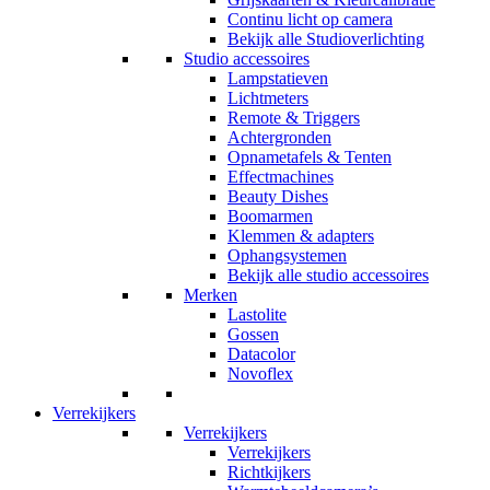
Continu licht op camera
Bekijk alle Studioverlichting
Studio accessoires
Lampstatieven
Lichtmeters
Remote & Triggers
Achtergronden
Opnametafels & Tenten
Effectmachines
Beauty Dishes
Boomarmen
Klemmen & adapters
Ophangsystemen
Bekijk alle studio accessoires
Merken
Lastolite
Gossen
Datacolor
Novoflex
Verrekijkers
Verrekijkers
Verrekijkers
Richtkijkers