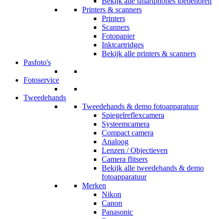
Bekijk alle smartphones toebehoren
Printers & scanners
Printers
Scanners
Fotopapier
Inktcartridges
Bekijk alle printers & scanners
Pasfoto's
Fotoservice
Tweedehands
Tweedehands & demo fotoapparatuur
Spiegelreflexcamera
Systeemcamera
Compact camera
Analoog
Lenzen / Objectieven
Camera flitsers
Bekijk alle tweedehands & demo
fotoapparatuur
Merken
Nikon
Canon
Panasonic