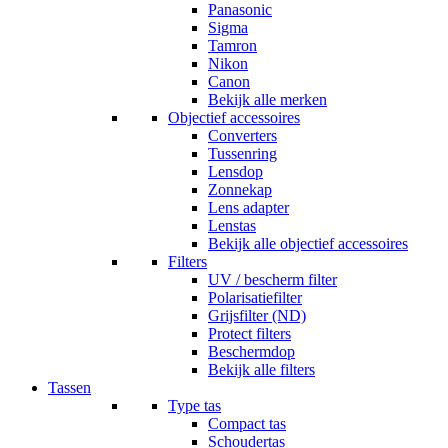
Panasonic
Sigma
Tamron
Nikon
Canon
Bekijk alle merken
Objectief accessoires
Converters
Tussenring
Lensdop
Zonnekap
Lens adapter
Lenstas
Bekijk alle objectief accessoires
Filters
UV / bescherm filter
Polarisatiefilter
Grijsfilter (ND)
Protect filters
Beschermdop
Bekijk alle filters
Tassen
Type tas
Compact tas
Schoudertas