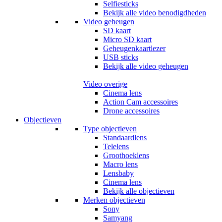
Selfiesticks
Bekijk alle video benodigdheden
Video geheugen
SD kaart
Micro SD kaart
Geheugenkaartlezer
USB sticks
Bekijk alle video geheugen
Video overige
Cinema lens
Action Cam accessoires
Drone accessoires
Objectieven
Type objectieven
Standaardlens
Telelens
Groothoeklens
Macro lens
Lensbaby
Cinema lens
Bekijk alle objectieven
Merken objectieven
Sony
Samyang