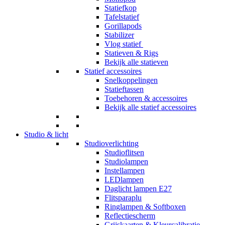
Statiefkop
Tafelstatief
Gorillapods
Stabilizer
Vlog statief
Statieven & Rigs
Bekijk alle statieven
Statief accessoires
Snelkoppelingen
Statieftassen
Toebehoren & accessoires
Bekijk alle statief accessoires
Studio & licht
Studioverlichting
Studioflitsen
Studiolampen
Instellampen
LEDlampen
Daglicht lampen E27
Flitsparaplu
Ringlampen & Softboxen
Reflectiescherm
Grijskaarten & Kleurcalibratie