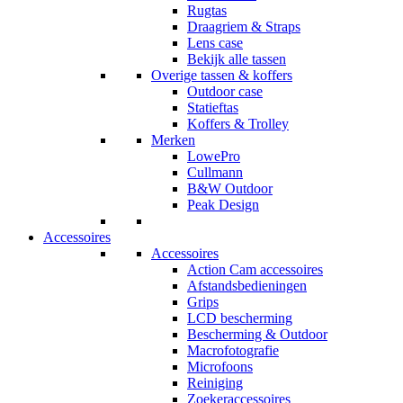
Rugtas
Draagriem & Straps
Lens case
Bekijk alle tassen
Overige tassen & koffers
Outdoor case
Statieftas
Koffers & Trolley
Merken
LowePro
Cullmann
B&W Outdoor
Peak Design
Accessoires
Accessoires
Action Cam accessoires
Afstandsbedieningen
Grips
LCD bescherming
Bescherming & Outdoor
Macrofotografie
Microfoons
Reiniging
Zoekeraccessoires