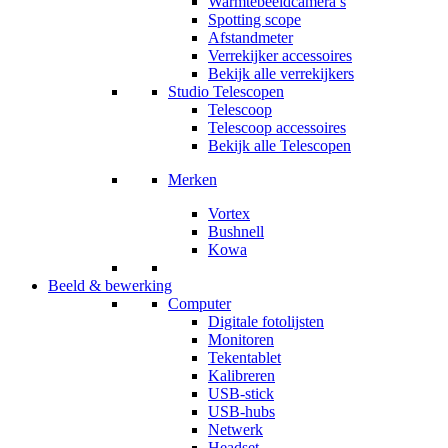
Warmtebeeldcamera’s
Spotting scope
Afstandmeter
Verrekijker accessoires
Bekijk alle verrekijkers
Studio Telescopen
Telescoop
Telescoop accessoires
Bekijk alle Telescopen
Merken
Vortex
Bushnell
Kowa
Beeld & bewerking
Computer
Digitale fotolijsten
Monitoren
Tekentablet
Kalibreren
USB-stick
USB-hubs
Netwerk
Headset