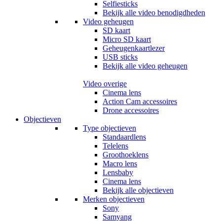
Selfiesticks
Bekijk alle video benodigdheden
Video geheugen
SD kaart
Micro SD kaart
Geheugenkaartlezer
USB sticks
Bekijk alle video geheugen
Video overige
Cinema lens
Action Cam accessoires
Drone accessoires
Objectieven
Type objectieven
Standaardlens
Telelens
Groothoeklens
Macro lens
Lensbaby
Cinema lens
Bekijk alle objectieven
Merken objectieven
Sony
Samyang