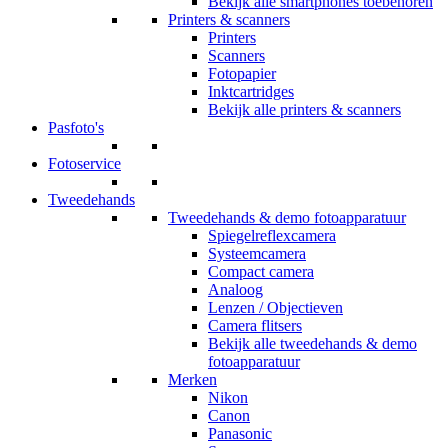
Bekijk alle smartphones toebehoren
Printers & scanners
Printers
Scanners
Fotopapier
Inktcartridges
Bekijk alle printers & scanners
Pasfoto's
Fotoservice
Tweedehands
Tweedehands & demo fotoapparatuur
Spiegelreflexcamera
Systeemcamera
Compact camera
Analoog
Lenzen / Objectieven
Camera flitsers
Bekijk alle tweedehands & demo
fotoapparatuur
Merken
Nikon
Canon
Panasonic