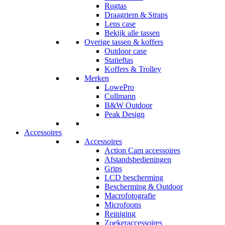
Rugtas
Draagriem & Straps
Lens case
Bekijk alle tassen
Overige tassen & koffers
Outdoor case
Statieftas
Koffers & Trolley
Merken
LowePro
Cullmann
B&W Outdoor
Peak Design
Accessoires
Accessoires
Action Cam accessoires
Afstandsbedieningen
Grips
LCD bescherming
Bescherming & Outdoor
Macrofotografie
Microfoons
Reiniging
Zoekeraccessoires