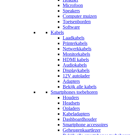
Microfoon
Speakers
Computer muizen
Toetsenborden
Software
Kabels
Laadkabels
Printerkabels
Netwerkkabels
Monitorkabels
HDMI kabels
Audiokabels
Displaykabels
12V autolader
Adapters
Bekijk alle kabels
Smartphones toebehoren
Houders
Headsets
Opladers
Kabeladapters
Dashboardhouder
Smartphone accessoires
Geheugenkaartlezer