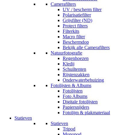
Camerafilters
UV / bescherm filter
Polarisatiefilter
Grijsfilter (ND)
Protect filters
Filterkits
Macro filter
Beschermdop
Bekijk alle Camerafilters
Natuurfotografie
Regenhoezen
Kledij
Schuiltenten
Rijstenzakken
Onderwaterbehuizing
Fotolijsten & Albums
Fotolijsten
Foto Albums
Digitale fotolijsten
Papiersnijders
Fotolijm & plakmateriaal
Statieven
Statieven
Tripod
Monopod