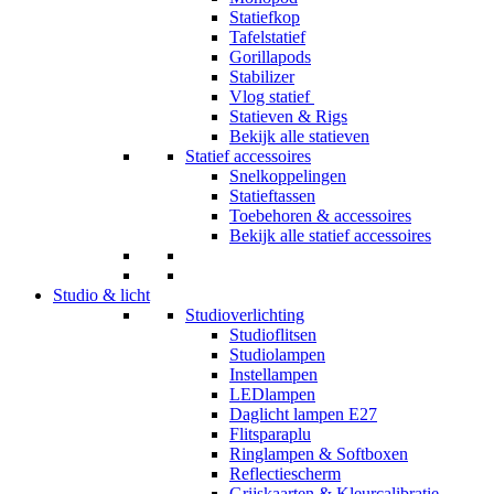
Statiefkop
Tafelstatief
Gorillapods
Stabilizer
Vlog statief
Statieven & Rigs
Bekijk alle statieven
Statief accessoires
Snelkoppelingen
Statieftassen
Toebehoren & accessoires
Bekijk alle statief accessoires
Studio & licht
Studioverlichting
Studioflitsen
Studiolampen
Instellampen
LEDlampen
Daglicht lampen E27
Flitsparaplu
Ringlampen & Softboxen
Reflectiescherm
Grijskaarten & Kleurcalibratie