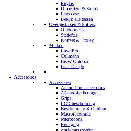
Rugtas
Draagriem & Straps
Lens case
Bekijk alle tassen
Overige tassen & koffers
Outdoor case
Statieftas
Koffers & Trolley
Merken
LowePro
Cullmann
B&W Outdoor
Peak Design
Accessoires
Accessoires
Action Cam accessoires
Afstandsbedieningen
Grips
LCD bescherming
Bescherming & Outdoor
Macrofotografie
Microfoons
Reiniging
Zoekeraccessoires