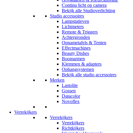
Continu licht op camera
Bekijk alle Studioverlichting
Studio accessoires
Lampstatieven
Lichtmeters
Remote & Triggers
Achtergronden
Opnametafels & Tenten
Effectmachines
Beauty Dishes
Boomarmen
Klemmen & adapters
Ophangsystemen
Bekijk alle studio accessoires
Merken
Lastolite
Gossen
Datacolor
Novoflex
Verrekijkers
Verrekijkers
Verrekijkers
Richtkijkers