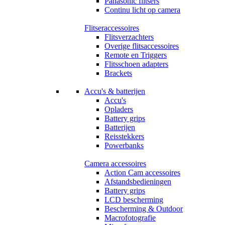
Panasonic flitsers
Continu licht op camera
Flitseraccessoires
Flitsverzachters
Overige flitsaccessoires
Remote en Triggers
Flitsschoen adapters
Brackets
Accu's & batterijen
Accu's
Opladers
Battery grips
Batterijen
Reisstekkers
Powerbanks
Camera accessoires
Action Cam accessoires
Afstandsbedieningen
Battery grips
LCD bescherming
Bescherming & Outdoor
Macrofotografie