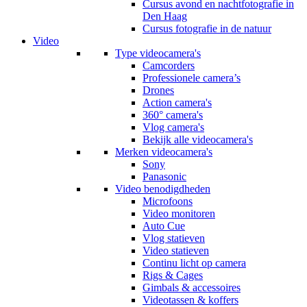
Cursus avond en nachtfotografie in
Den Haag
Cursus fotografie in de natuur
Video
Type videocamera's
Camcorders
Professionele camera’s
Drones
Action camera's
360° camera's
Vlog camera's
Bekijk alle videocamera's
Merken videocamera's
Sony
Panasonic
Video benodigdheden
Microfoons
Video monitoren
Auto Cue
Vlog statieven
Video statieven
Continu licht op camera
Rigs & Cages
Gimbals & accessoires
Videotassen & koffers