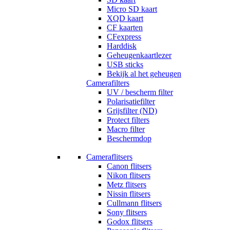
Micro SD kaart
XQD kaart
CF kaarten
CFexpress
Harddisk
Geheugenkaartlezer
USB sticks
Bekijk al het geheugen
Camerafilters
UV / bescherm filter
Polarisatiefilter
Grijsfilter (ND)
Protect filters
Macro filter
Beschermdop
Cameraflitsers
Canon flitsers
Nikon flitsers
Metz flitsers
Nissin flitsers
Cullmann flitsers
Sony flitsers
Godox flitsers