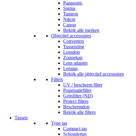
Panasonic
Sigma
Tamron
Nikon
Canon
Bekijk alle merken
Objectief accessoires
Converters
Tussenring
Lensdop
Zonnekap
Lens adapter
Lenstas
Bekijk alle objectief accessoires
Filters
UV / bescherm filter
Polarisatiefilter
Grijsfilter (ND)
Protect filters
Beschermdop
Bekijk alle filters
Tassen
Type tas
Compact tas
Schoudertas