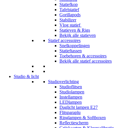
Statiefkop
Tafelstatief
Gorillapods
Stabilizer
Vlog statief
Statieven & Rigs
Bekijk alle statieven
Statief accessoires
Snelkoppelingen
Statieftassen
Toebehoren & accessoires
Bekijk alle statief accessoires
Studio & licht
Studioverlichting
Studioflitsen
Studiolampen
Instellampen
LEDlampen
Daglicht lampen E27
Flitsparaplu
Ringlampen & Softboxen
Reflectiescherm
Grijskaarten & Kleurcalibratie