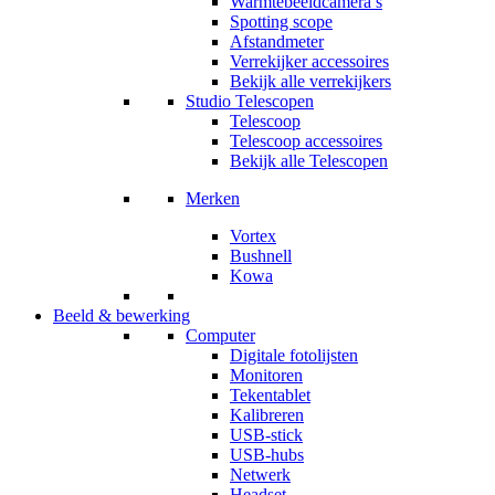
Warmtebeeldcamera’s
Spotting scope
Afstandmeter
Verrekijker accessoires
Bekijk alle verrekijkers
Studio Telescopen
Telescoop
Telescoop accessoires
Bekijk alle Telescopen
Merken
Vortex
Bushnell
Kowa
Beeld & bewerking
Computer
Digitale fotolijsten
Monitoren
Tekentablet
Kalibreren
USB-stick
USB-hubs
Netwerk
Headset