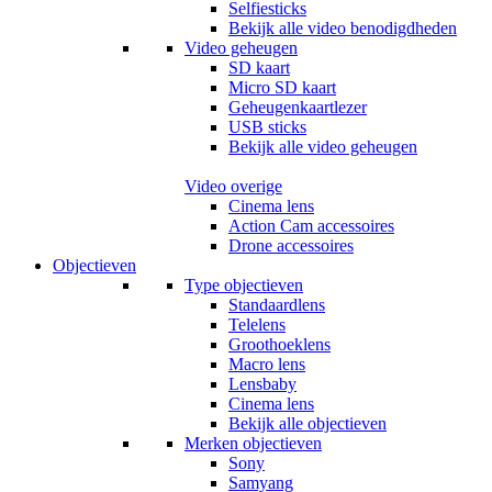
Selfiesticks
Bekijk alle video benodigdheden
Video geheugen
SD kaart
Micro SD kaart
Geheugenkaartlezer
USB sticks
Bekijk alle video geheugen
Video overige
Cinema lens
Action Cam accessoires
Drone accessoires
Objectieven
Type objectieven
Standaardlens
Telelens
Groothoeklens
Macro lens
Lensbaby
Cinema lens
Bekijk alle objectieven
Merken objectieven
Sony
Samyang