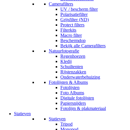
Camerafilters
UV / bescherm filter
Polarisatiefilter
Grijsfilter (ND)
Protect filters
Filterkits
Macro filter
Beschermdop
Bekijk alle Camerafilters
Natuurfotografie
Regenhoezen
Kledij
Schuiltenten
Rijstenzakken
Onderwaterbehuizing
Fotolijsten & Albums
Fotolijsten
Foto Albums
Digitale fotolijsten
Papiersnijders
Fotolijm & plakmateriaal
Statieven
Statieven
Tripod
Monopod