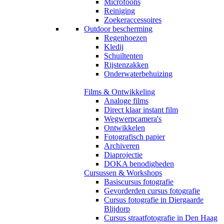
Microfoons
Reiniging
Zoekeraccessoires
Outdoor bescherming
Regenhoezen
Kledij
Schuiltenten
Rijstenzakken
Onderwaterbehuizing
Films & Ontwikkeling
Analoge films
Direct klaar instant film
Wegwerpcamera's
Ontwikkelen
Fotografisch papier
Archiveren
Diaprojectie
DOKA benodigheden
Cursussen & Workshops
Basiscursus fotografie
Gevorderden cursus fotografie
Cursus fotografie in Diergaarde
Blijdorp
Cursus straatfotografie in Den Haag