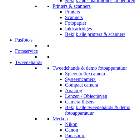
Bekijk alle smartphones toebehoren
Printers & scanners
Printers
Scanners
Fotopapier
Inktcartridges
Bekijk alle printers & scanners
Pasfoto's
Fotoservice
Tweedehands
Tweedehands & demo fotoapparatuur
Spiegelreflexcamera
Systeemcamera
Compact camera
Analoog
Lenzen / Objectieven
Camera flitsers
Bekijk alle tweedehands & demo
fotoapparatuur
Merken
Nikon
Canon
Panasonic