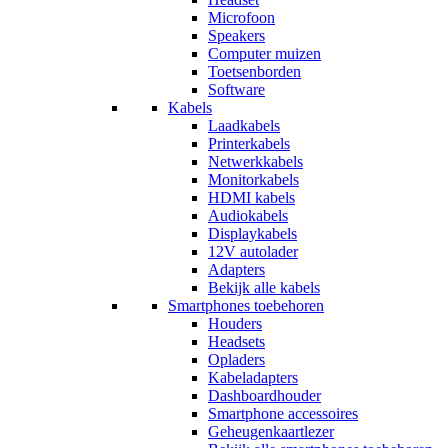
Microfoon
Speakers
Computer muizen
Toetsenborden
Software
Kabels
Laadkabels
Printerkabels
Netwerkkabels
Monitorkabels
HDMI kabels
Audiokabels
Displaykabels
12V autolader
Adapters
Bekijk alle kabels
Smartphones toebehoren
Houders
Headsets
Opladers
Kabeladapters
Dashboardhouder
Smartphone accessoires
Geheugenkaartlezer