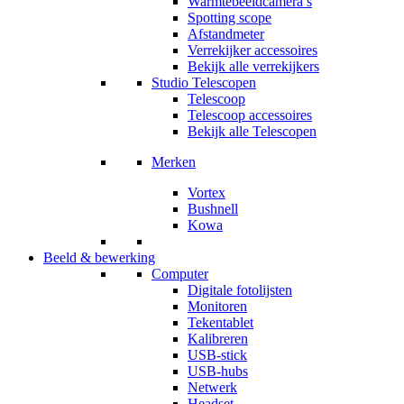
Warmtebeeldcamera’s
Spotting scope
Afstandmeter
Verrekijker accessoires
Bekijk alle verrekijkers
Studio Telescopen
Telescoop
Telescoop accessoires
Bekijk alle Telescopen
Merken
Vortex
Bushnell
Kowa
Beeld & bewerking
Computer
Digitale fotolijsten
Monitoren
Tekentablet
Kalibreren
USB-stick
USB-hubs
Netwerk
Headset