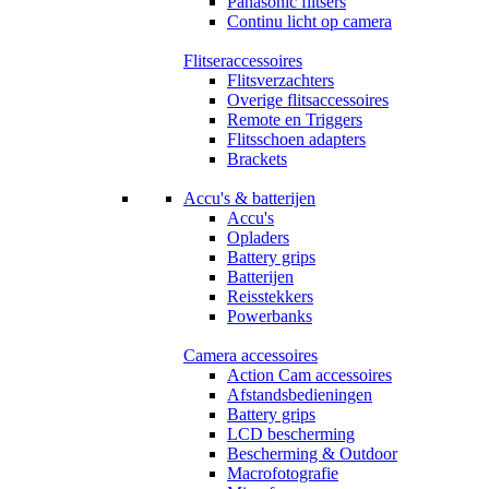
Panasonic flitsers
Continu licht op camera
Flitseraccessoires
Flitsverzachters
Overige flitsaccessoires
Remote en Triggers
Flitsschoen adapters
Brackets
Accu's & batterijen
Accu's
Opladers
Battery grips
Batterijen
Reisstekkers
Powerbanks
Camera accessoires
Action Cam accessoires
Afstandsbedieningen
Battery grips
LCD bescherming
Bescherming & Outdoor
Macrofotografie