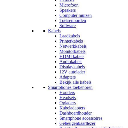
Microfoon
Speakers
Computer muizen
Toetsenborden
Software
Kabels
Laadkabels
Printerkabels
Netwerkkabels
Monitorkabels
HDMI kabels
Audiokabels
Displaykabels
12V autolader
Adapters
Bekijk alle kabels
Smartphones toebehoren
Houders
Headsets
Opladers
Kabeladapters
Dashboardhouder
Smartphone accessoires
Geheugenkaartlezer