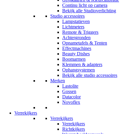
Continu licht op camera
Bekijk alle Studioverlichting
Studio accessoires
Lampstatieven
Lichtmeters
Remote & Triggers
Achtergronden
Opnametafels & Tenten
Effectmachines
Beauty Dishes
Boomarmen
Klemmen & adapters
Ophangsystemen
Bekijk alle studio accessoires
Merken
Lastolite
Gossen
Datacolor
Novoflex
Verrekijkers
Verrekijkers
Verrekijkers
Richtkijkers