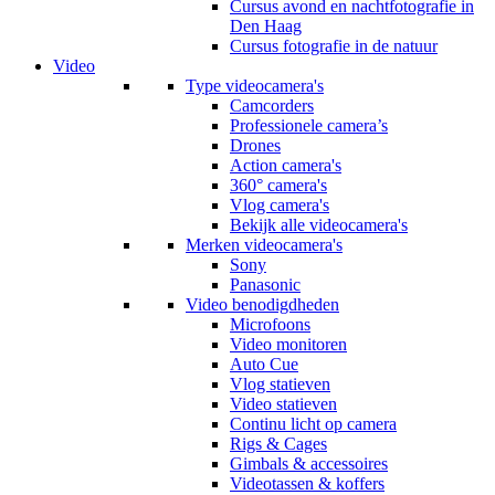
Cursus avond en nachtfotografie in
Den Haag
Cursus fotografie in de natuur
Video
Type videocamera's
Camcorders
Professionele camera’s
Drones
Action camera's
360° camera's
Vlog camera's
Bekijk alle videocamera's
Merken videocamera's
Sony
Panasonic
Video benodigdheden
Microfoons
Video monitoren
Auto Cue
Vlog statieven
Video statieven
Continu licht op camera
Rigs & Cages
Gimbals & accessoires
Videotassen & koffers