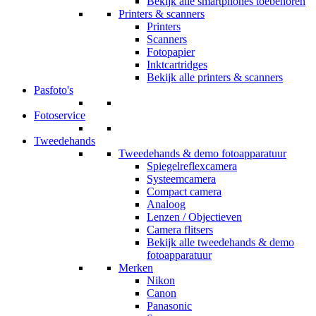
Bekijk alle smartphones toebehoren
Printers & scanners
Printers
Scanners
Fotopapier
Inktcartridges
Bekijk alle printers & scanners
Pasfoto's
Fotoservice
Tweedehands
Tweedehands & demo fotoapparatuur
Spiegelreflexcamera
Systeemcamera
Compact camera
Analoog
Lenzen / Objectieven
Camera flitsers
Bekijk alle tweedehands & demo
fotoapparatuur
Merken
Nikon
Canon
Panasonic