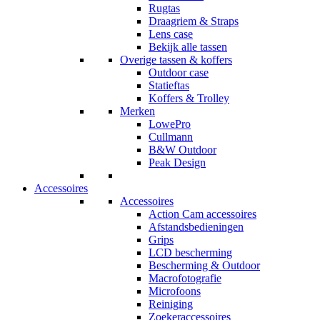
Rugtas
Draagriem & Straps
Lens case
Bekijk alle tassen
Overige tassen & koffers
Outdoor case
Statieftas
Koffers & Trolley
Merken
LowePro
Cullmann
B&W Outdoor
Peak Design
Accessoires
Accessoires
Action Cam accessoires
Afstandsbedieningen
Grips
LCD bescherming
Bescherming & Outdoor
Macrofotografie
Microfoons
Reiniging
Zoekeraccessoires