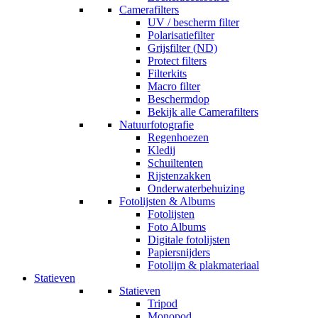
Camerafilters
UV / bescherm filter
Polarisatiefilter
Grijsfilter (ND)
Protect filters
Filterkits
Macro filter
Beschermdop
Bekijk alle Camerafilters
Natuurfotografie
Regenhoezen
Kledij
Schuiltenten
Rijstenzakken
Onderwaterbehuizing
Fotolijsten & Albums
Fotolijsten
Foto Albums
Digitale fotolijsten
Papiersnijders
Fotolijm & plakmateriaal
Statieven
Statieven
Tripod
Monopod