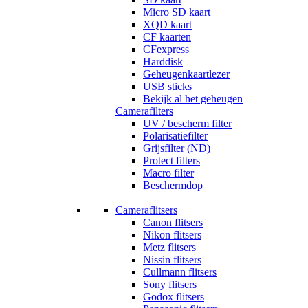
Micro SD kaart
XQD kaart
CF kaarten
CFexpress
Harddisk
Geheugenkaartlezer
USB sticks
Bekijk al het geheugen
Camerafilters
UV / bescherm filter
Polarisatiefilter
Grijsfilter (ND)
Protect filters
Macro filter
Beschermdop
Cameraflitsers
Canon flitsers
Nikon flitsers
Metz flitsers
Nissin flitsers
Cullmann flitsers
Sony flitsers
Godox flitsers