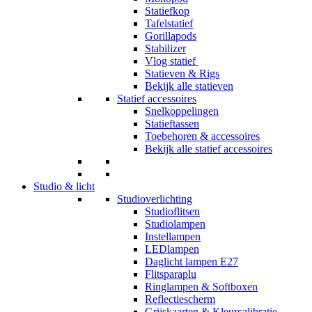
Statiefkop
Tafelstatief
Gorillapods
Stabilizer
Vlog statief
Statieven & Rigs
Bekijk alle statieven
Statief accessoires
Snelkoppelingen
Statieftassen
Toebehoren & accessoires
Bekijk alle statief accessoires
Studio & licht
Studioverlichting
Studioflitsen
Studiolampen
Instellampen
LEDlampen
Daglicht lampen E27
Flitsparaplu
Ringlampen & Softboxen
Reflectiescherm
Grijskaarten & Kleurcalibratie