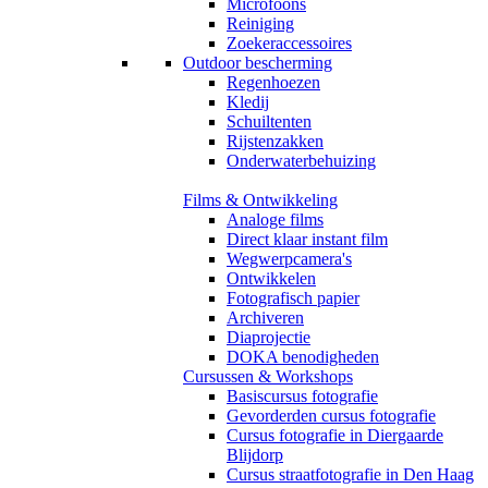
Microfoons
Reiniging
Zoekeraccessoires
Outdoor bescherming
Regenhoezen
Kledij
Schuiltenten
Rijstenzakken
Onderwaterbehuizing
Films & Ontwikkeling
Analoge films
Direct klaar instant film
Wegwerpcamera's
Ontwikkelen
Fotografisch papier
Archiveren
Diaprojectie
DOKA benodigheden
Cursussen & Workshops
Basiscursus fotografie
Gevorderden cursus fotografie
Cursus fotografie in Diergaarde
Blijdorp
Cursus straatfotografie in Den Haag