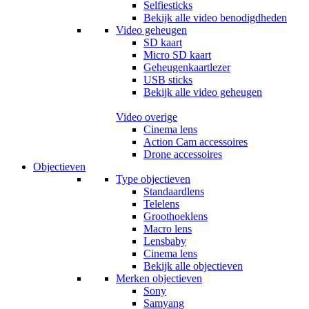
Selfiesticks
Bekijk alle video benodigdheden
Video geheugen
SD kaart
Micro SD kaart
Geheugenkaartlezer
USB sticks
Bekijk alle video geheugen
Video overige
Cinema lens
Action Cam accessoires
Drone accessoires
Objectieven
Type objectieven
Standaardlens
Telelens
Groothoeklens
Macro lens
Lensbaby
Cinema lens
Bekijk alle objectieven
Merken objectieven
Sony
Samyang