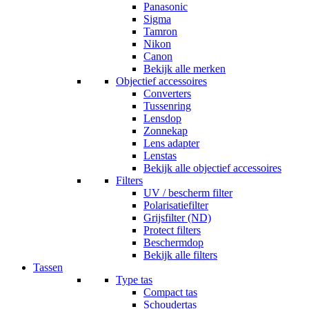
Panasonic
Sigma
Tamron
Nikon
Canon
Bekijk alle merken
Objectief accessoires
Converters
Tussenring
Lensdop
Zonnekap
Lens adapter
Lenstas
Bekijk alle objectief accessoires
Filters
UV / bescherm filter
Polarisatiefilter
Grijsfilter (ND)
Protect filters
Beschermdop
Bekijk alle filters
Tassen
Type tas
Compact tas
Schoudertas