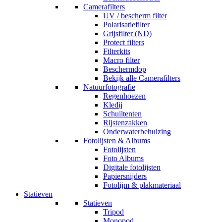
Camerafilters
UV / bescherm filter
Polarisatiefilter
Grijsfilter (ND)
Protect filters
Filterkits
Macro filter
Beschermdop
Bekijk alle Camerafilters
Natuurfotografie
Regenhoezen
Kledij
Schuiltenten
Rijstenzakken
Onderwaterbehuizing
Fotolijsten & Albums
Fotolijsten
Foto Albums
Digitale fotolijsten
Papiersnijders
Fotolijm & plakmateriaal
Statieven
Statieven
Tripod
Monopod