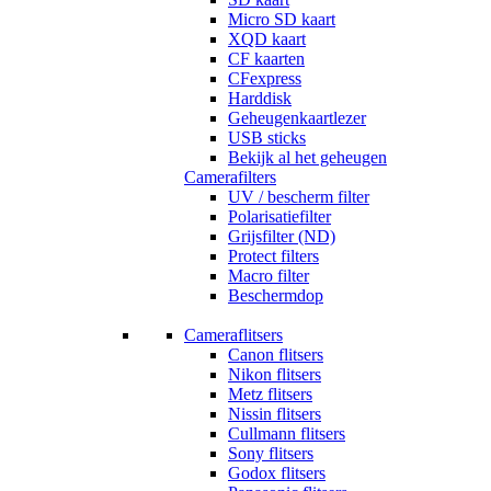
Micro SD kaart
XQD kaart
CF kaarten
CFexpress
Harddisk
Geheugenkaartlezer
USB sticks
Bekijk al het geheugen
Camerafilters
UV / bescherm filter
Polarisatiefilter
Grijsfilter (ND)
Protect filters
Macro filter
Beschermdop
Cameraflitsers
Canon flitsers
Nikon flitsers
Metz flitsers
Nissin flitsers
Cullmann flitsers
Sony flitsers
Godox flitsers