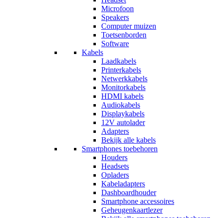
Microfoon
Speakers
Computer muizen
Toetsenborden
Software
Kabels
Laadkabels
Printerkabels
Netwerkkabels
Monitorkabels
HDMI kabels
Audiokabels
Displaykabels
12V autolader
Adapters
Bekijk alle kabels
Smartphones toebehoren
Houders
Headsets
Opladers
Kabeladapters
Dashboardhouder
Smartphone accessoires
Geheugenkaartlezer