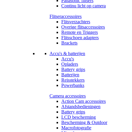
Panasonic flitsers
Continu licht op camera
Flitseraccessoires
Flitsverzachters
Overige flitsaccessoires
Remote en Triggers
Flitsschoen adapters
Brackets
Accu's & batterijen
Accu's
Opladers
Battery grips
Batterijen
Reisstekkers
Powerbanks
Camera accessoires
Action Cam accessoires
Afstandsbedieningen
Battery grips
LCD bescherming
Bescherming & Outdoor
Macrofotografie