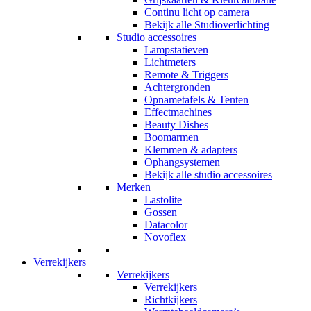
Continu licht op camera
Bekijk alle Studioverlichting
Studio accessoires
Lampstatieven
Lichtmeters
Remote & Triggers
Achtergronden
Opnametafels & Tenten
Effectmachines
Beauty Dishes
Boomarmen
Klemmen & adapters
Ophangsystemen
Bekijk alle studio accessoires
Merken
Lastolite
Gossen
Datacolor
Novoflex
Verrekijkers
Verrekijkers
Verrekijkers
Richtkijkers