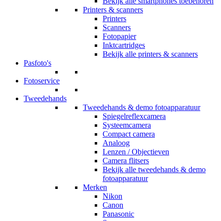
Bekijk alle smartphones toebehoren
Printers & scanners
Printers
Scanners
Fotopapier
Inktcartridges
Bekijk alle printers & scanners
Pasfoto's
Fotoservice
Tweedehands
Tweedehands & demo fotoapparatuur
Spiegelreflexcamera
Systeemcamera
Compact camera
Analoog
Lenzen / Objectieven
Camera flitsers
Bekijk alle tweedehands & demo
fotoapparatuur
Merken
Nikon
Canon
Panasonic