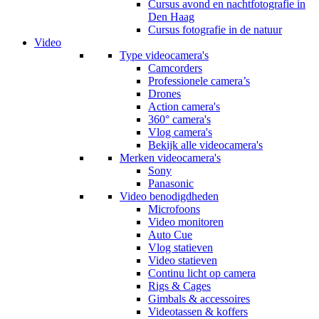
Cursus avond en nachtfotografie in
Den Haag
Cursus fotografie in de natuur
Video
Type videocamera's
Camcorders
Professionele camera’s
Drones
Action camera's
360° camera's
Vlog camera's
Bekijk alle videocamera's
Merken videocamera's
Sony
Panasonic
Video benodigdheden
Microfoons
Video monitoren
Auto Cue
Vlog statieven
Video statieven
Continu licht op camera
Rigs & Cages
Gimbals & accessoires
Videotassen & koffers