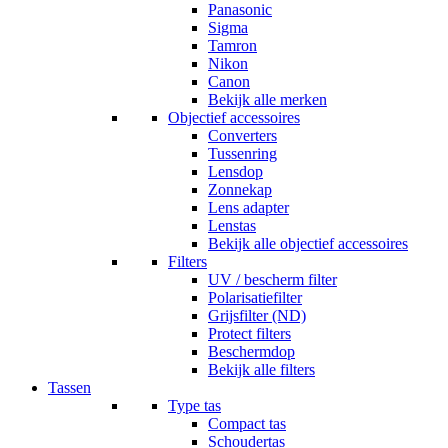
Panasonic
Sigma
Tamron
Nikon
Canon
Bekijk alle merken
Objectief accessoires
Converters
Tussenring
Lensdop
Zonnekap
Lens adapter
Lenstas
Bekijk alle objectief accessoires
Filters
UV / bescherm filter
Polarisatiefilter
Grijsfilter (ND)
Protect filters
Beschermdop
Bekijk alle filters
Tassen
Type tas
Compact tas
Schoudertas