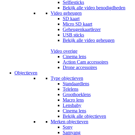
Selfiesticks
Bekijk alle video benodigdheden
Video geheugen
SD kaart
Micro SD kaart
Geheugenkaartlezer
USB sticks
Bekijk alle video geheugen
Video overige
Cinema lens
Action Cam accessoires
Drone accessoires
Objectieven
Type objectieven
Standaardlens
Telelens
Groothoeklens
Macro lens
Lensbaby
Cinema lens
Bekijk alle objectieven
Merken objectieven
Sony
Samyang