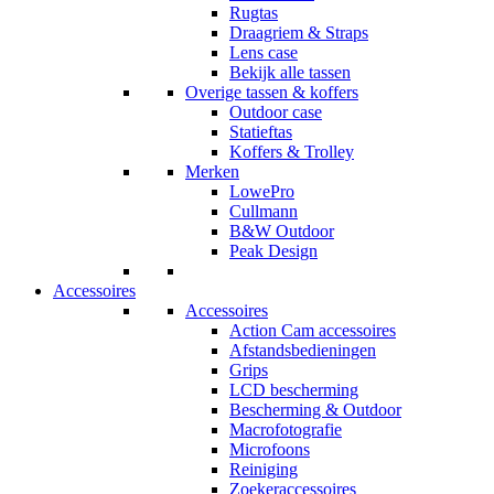
Rugtas
Draagriem & Straps
Lens case
Bekijk alle tassen
Overige tassen & koffers
Outdoor case
Statieftas
Koffers & Trolley
Merken
LowePro
Cullmann
B&W Outdoor
Peak Design
Accessoires
Accessoires
Action Cam accessoires
Afstandsbedieningen
Grips
LCD bescherming
Bescherming & Outdoor
Macrofotografie
Microfoons
Reiniging
Zoekeraccessoires