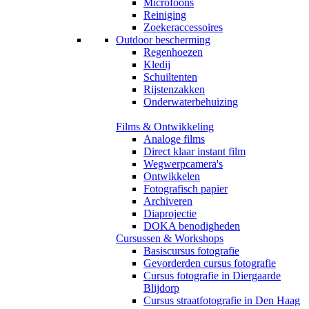
Microfoons
Reiniging
Zoekeraccessoires
Outdoor bescherming
Regenhoezen
Kledij
Schuiltenten
Rijstenzakken
Onderwaterbehuizing
Films & Ontwikkeling
Analoge films
Direct klaar instant film
Wegwerpcamera's
Ontwikkelen
Fotografisch papier
Archiveren
Diaprojectie
DOKA benodigheden
Cursussen & Workshops
Basiscursus fotografie
Gevorderden cursus fotografie
Cursus fotografie in Diergaarde
Blijdorp
Cursus straatfotografie in Den Haag