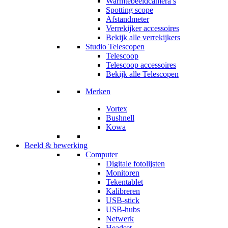
Warmtebeeldcamera’s
Spotting scope
Afstandmeter
Verrekijker accessoires
Bekijk alle verrekijkers
Studio Telescopen
Telescoop
Telescoop accessoires
Bekijk alle Telescopen
Merken
Vortex
Bushnell
Kowa
Beeld & bewerking
Computer
Digitale fotolijsten
Monitoren
Tekentablet
Kalibreren
USB-stick
USB-hubs
Netwerk
Headset