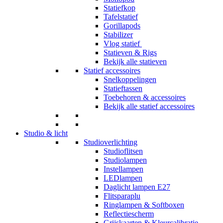
Statiefkop
Tafelstatief
Gorillapods
Stabilizer
Vlog statief
Statieven & Rigs
Bekijk alle statieven
Statief accessoires
Snelkoppelingen
Statieftassen
Toebehoren & accessoires
Bekijk alle statief accessoires
Studio & licht
Studioverlichting
Studioflitsen
Studiolampen
Instellampen
LEDlampen
Daglicht lampen E27
Flitsparaplu
Ringlampen & Softboxen
Reflectiescherm
Grijskaarten & Kleurcalibratie