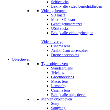
Selfiesticks
Bekijk alle video benodigdheden
Video geheugen
SD kaart
Micro SD kaart
Geheugenkaartlezer
USB sticks
Bekijk alle video geheugen
Video overige
Cinema lens
Action Cam accessoires
Drone accessoires
Objectieven
Type objectieven
Standaardlens
Telelens
Groothoeklens
Macro lens
Lensbaby
Cinema lens
Bekijk alle objectieven
Merken objectieven
Sony
Samyang