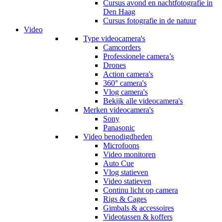
Cursus avond en nachtfotografie in
Den Haag
Cursus fotografie in de natuur
Video
Type videocamera's
Camcorders
Professionele camera’s
Drones
Action camera's
360° camera's
Vlog camera's
Bekijk alle videocamera's
Merken videocamera's
Sony
Panasonic
Video benodigdheden
Microfoons
Video monitoren
Auto Cue
Vlog statieven
Video statieven
Continu licht op camera
Rigs & Cages
Gimbals & accessoires
Videotassen & koffers