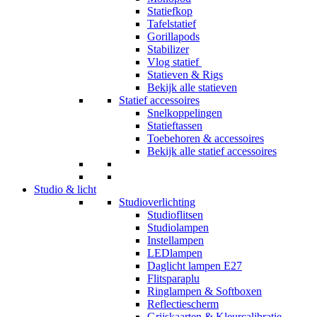
Statiefkop
Tafelstatief
Gorillapods
Stabilizer
Vlog statief
Statieven & Rigs
Bekijk alle statieven
Statief accessoires
Snelkoppelingen
Statieftassen
Toebehoren & accessoires
Bekijk alle statief accessoires
Studio & licht
Studioverlichting
Studioflitsen
Studiolampen
Instellampen
LEDlampen
Daglicht lampen E27
Flitsparaplu
Ringlampen & Softboxen
Reflectiescherm
Grijskaarten & Kleurcalibratie