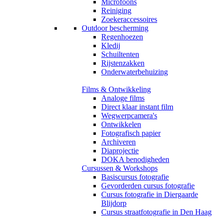
Microfoons
Reiniging
Zoekeraccessoires
Outdoor bescherming
Regenhoezen
Kledij
Schuiltenten
Rijstenzakken
Onderwaterbehuizing
Films & Ontwikkeling
Analoge films
Direct klaar instant film
Wegwerpcamera's
Ontwikkelen
Fotografisch papier
Archiveren
Diaprojectie
DOKA benodigheden
Cursussen & Workshops
Basiscursus fotografie
Gevorderden cursus fotografie
Cursus fotografie in Diergaarde
Blijdorp
Cursus straatfotografie in Den Haag