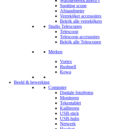
Warmtebeeldcamera’s
Spotting scope
Afstandmeter
Verrekijker accessoires
Bekijk alle verrekijkers
Studio Telescopen
Telescoop
Telescoop accessoires
Bekijk alle Telescopen
Merken
Vortex
Bushnell
Kowa
Beeld & bewerking
Computer
Digitale fotolijsten
Monitoren
Tekentablet
Kalibreren
USB-stick
USB-hubs
Netwerk
Headset