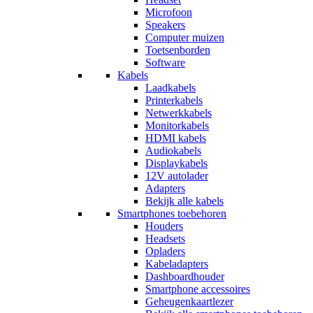
Microfoon
Speakers
Computer muizen
Toetsenborden
Software
Kabels
Laadkabels
Printerkabels
Netwerkkabels
Monitorkabels
HDMI kabels
Audiokabels
Displaykabels
12V autolader
Adapters
Bekijk alle kabels
Smartphones toebehoren
Houders
Headsets
Opladers
Kabeladapters
Dashboardhouder
Smartphone accessoires
Geheugenkaartlezer