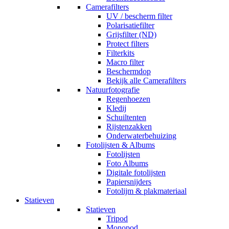
Camerafilters
UV / bescherm filter
Polarisatiefilter
Grijsfilter (ND)
Protect filters
Filterkits
Macro filter
Beschermdop
Bekijk alle Camerafilters
Natuurfotografie
Regenhoezen
Kledij
Schuiltenten
Rijstenzakken
Onderwaterbehuizing
Fotolijsten & Albums
Fotolijsten
Foto Albums
Digitale fotolijsten
Papiersnijders
Fotolijm & plakmateriaal
Statieven
Statieven
Tripod
Monopod