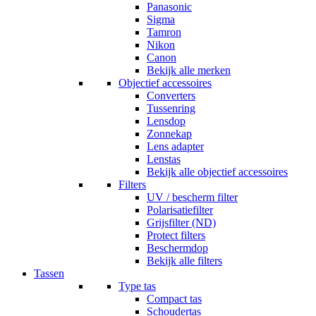
Panasonic
Sigma
Tamron
Nikon
Canon
Bekijk alle merken
Objectief accessoires
Converters
Tussenring
Lensdop
Zonnekap
Lens adapter
Lenstas
Bekijk alle objectief accessoires
Filters
UV / bescherm filter
Polarisatiefilter
Grijsfilter (ND)
Protect filters
Beschermdop
Bekijk alle filters
Tassen
Type tas
Compact tas
Schoudertas