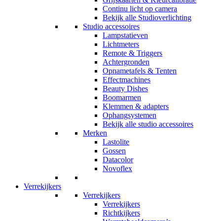
Continu licht op camera
Bekijk alle Studioverlichting
Studio accessoires
Lampstatieven
Lichtmeters
Remote & Triggers
Achtergronden
Opnametafels & Tenten
Effectmachines
Beauty Dishes
Boomarmen
Klemmen & adapters
Ophangsystemen
Bekijk alle studio accessoires
Merken
Lastolite
Gossen
Datacolor
Novoflex
Verrekijkers
Verrekijkers
Verrekijkers
Richtkijkers