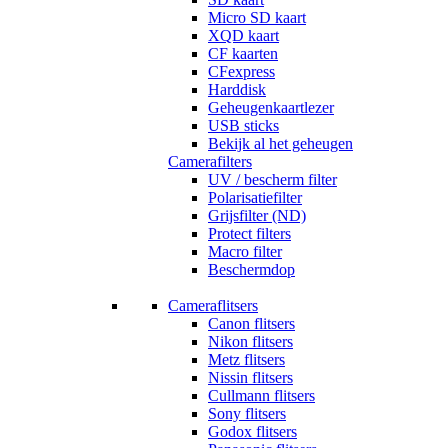
Micro SD kaart
XQD kaart
CF kaarten
CFexpress
Harddisk
Geheugenkaartlezer
USB sticks
Bekijk al het geheugen
Camerafilters
UV / bescherm filter
Polarisatiefilter
Grijsfilter (ND)
Protect filters
Macro filter
Beschermdop
Cameraflitsers
Canon flitsers
Nikon flitsers
Metz flitsers
Nissin flitsers
Cullmann flitsers
Sony flitsers
Godox flitsers