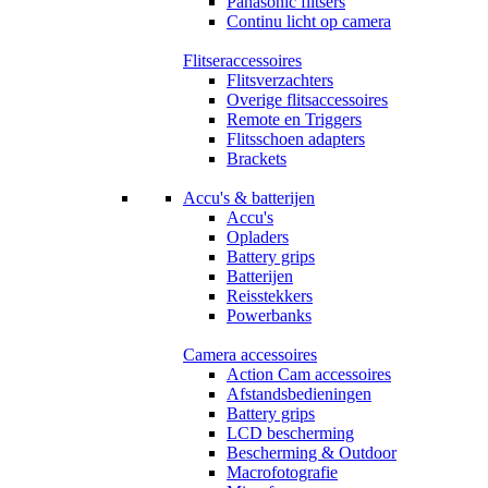
Panasonic flitsers
Continu licht op camera
Flitseraccessoires
Flitsverzachters
Overige flitsaccessoires
Remote en Triggers
Flitsschoen adapters
Brackets
Accu's & batterijen
Accu's
Opladers
Battery grips
Batterijen
Reisstekkers
Powerbanks
Camera accessoires
Action Cam accessoires
Afstandsbedieningen
Battery grips
LCD bescherming
Bescherming & Outdoor
Macrofotografie