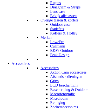
Rugtas
Draagriem & Straps
Lens case
Bekijk alle tassen
Overige tassen & koffers
Outdoor case
Statieftas
Koffers & Trolley
Merken
LowePro
Cullmann
B&W Outdoor
Peak Design
Accessoires
Accessoires
Action Cam accessoires
Afstandsbedieningen
Grips
LCD bescherming
Bescherming & Outdoor
Macrofotografie
Microfoons
Reiniging
Zoekeraccessoires