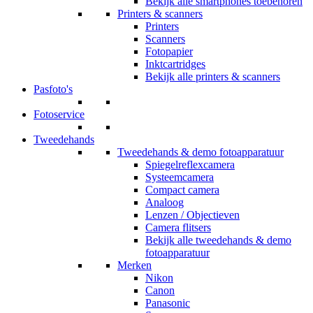
Bekijk alle smartphones toebehoren
Printers & scanners
Printers
Scanners
Fotopapier
Inktcartridges
Bekijk alle printers & scanners
Pasfoto's
Fotoservice
Tweedehands
Tweedehands & demo fotoapparatuur
Spiegelreflexcamera
Systeemcamera
Compact camera
Analoog
Lenzen / Objectieven
Camera flitsers
Bekijk alle tweedehands & demo
fotoapparatuur
Merken
Nikon
Canon
Panasonic