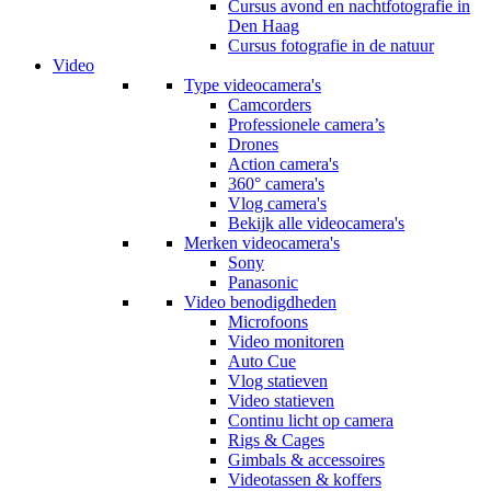
Cursus avond en nachtfotografie in
Den Haag
Cursus fotografie in de natuur
Video
Type videocamera's
Camcorders
Professionele camera’s
Drones
Action camera's
360° camera's
Vlog camera's
Bekijk alle videocamera's
Merken videocamera's
Sony
Panasonic
Video benodigdheden
Microfoons
Video monitoren
Auto Cue
Vlog statieven
Video statieven
Continu licht op camera
Rigs & Cages
Gimbals & accessoires
Videotassen & koffers