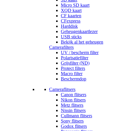
Micro SD kaart
XQD kaart
CF kaarten
CFexpress
Harddisk
Geheugenkaartlezer
USB sticks
Bekijk al het geheugen
Camerafilters
UV / bescherm filter
Polarisatiefilter
Grijsfilter (ND)
Protect filters
Macro filter
Beschermdop
Cameraflitsers
Canon flitsers
Nikon flitsers
Metz flitsers
Nissin flitsers
Cullmann flitsers
Sony flitsers
Godox flitsers