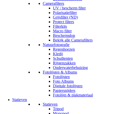
Camerafilters
UV / bescherm filter
Polarisatiefilter
Grijsfilter (ND)
Protect filters
Filterkits
Macro filter
Beschermdop
Bekijk alle Camerafilters
Natuurfotografie
Regenhoezen
Kledij
Schuiltenten
Rijstenzakken
Onderwaterbehuizing
Fotolijsten & Albums
Fotolijsten
Foto Albums
Digitale fotolijsten
Papiersnijders
Fotolijm & plakmateriaal
Statieven
Statieven
Tripod
Monopod