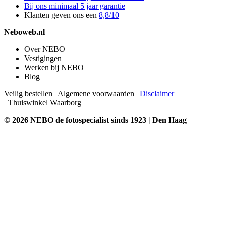
Bij ons minimaal 5 jaar garantie
Klanten geven ons een
8,8/10
Neboweb.nl
Over NEBO
Vestigingen
Werken bij NEBO
Blog
Veilig bestellen
|
Algemene voorwaarden
|
Disclaimer
|
Thuiswinkel Waarborg
© 2026 NEBO de fotospecialist sinds 1923 | Den Haag