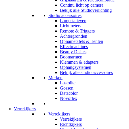
Continu licht op camera
Bekijk alle Studioverlichting
Studio accessoires
Lampstatieven
Lichtmeters
Remote & Triggers
Achtergronden
Opnametafels & Tenten
Effectmachines
Beauty Dishes
Boomarmen
Klemmen & adapters
Ophangsystemen
Bekijk alle studio accessoires
Merken
Lastolite
Gossen
Datacolor
Novoflex
Verrekijkers
Verrekijkers
Verrekijkers
Richtkijkers