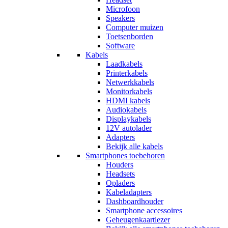
Microfoon
Speakers
Computer muizen
Toetsenborden
Software
Kabels
Laadkabels
Printerkabels
Netwerkkabels
Monitorkabels
HDMI kabels
Audiokabels
Displaykabels
12V autolader
Adapters
Bekijk alle kabels
Smartphones toebehoren
Houders
Headsets
Opladers
Kabeladapters
Dashboardhouder
Smartphone accessoires
Geheugenkaartlezer