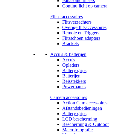
Panasonic flitsers
Continu licht op camera
Flitseraccessoires
Flitsverzachters
Overige flitsaccessoires
Remote en Triggers
Flitsschoen adapters
Brackets
Accu's & batterijen
Accu's
Opladers
Battery grips
Batterijen
Reisstekkers
Powerbanks
Camera accessoires
Action Cam accessoires
Afstandsbedieningen
Battery grips
LCD bescherming
Bescherming & Outdoor
Macrofotografie