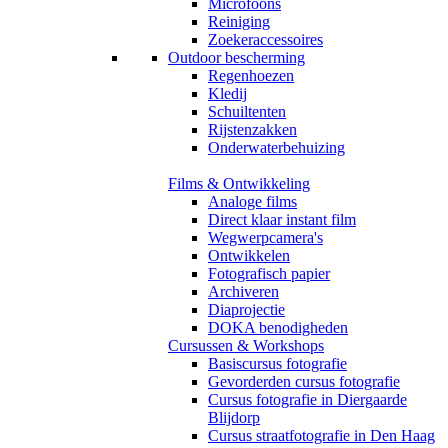
Microfoons
Reiniging
Zoekeraccessoires
Outdoor bescherming
Regenhoezen
Kledij
Schuiltenten
Rijstenzakken
Onderwaterbehuizing
Films & Ontwikkeling
Analoge films
Direct klaar instant film
Wegwerpcamera's
Ontwikkelen
Fotografisch papier
Archiveren
Diaprojectie
DOKA benodigheden
Cursussen & Workshops
Basiscursus fotografie
Gevorderden cursus fotografie
Cursus fotografie in Diergaarde
Blijdorp
Cursus straatfotografie in Den Haag