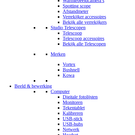
Warmtebeeldcamera’s
Spotting scope
Afstandmeter
Verrekijker accessoires
Bekijk alle verrekijkers
Studio Telescopen
Telescoop
Telescoop accessoires
Bekijk alle Telescopen
Merken
Vortex
Bushnell
Kowa
Beeld & bewerking
Computer
Digitale fotolijsten
Monitoren
Tekentablet
Kalibreren
USB-stick
USB-hubs
Netwerk
Headset