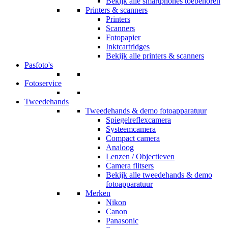
Bekijk alle smartphones toebehoren
Printers & scanners
Printers
Scanners
Fotopapier
Inktcartridges
Bekijk alle printers & scanners
Pasfoto's
Fotoservice
Tweedehands
Tweedehands & demo fotoapparatuur
Spiegelreflexcamera
Systeemcamera
Compact camera
Analoog
Lenzen / Objectieven
Camera flitsers
Bekijk alle tweedehands & demo
fotoapparatuur
Merken
Nikon
Canon
Panasonic