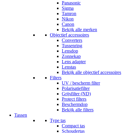
Panasonic
Sigma
Tamron
Nikon
Canon
Bekijk alle merken
Objectief accessoires
Converters
Tussenring
Lensdop
Zonnekap
Lens adapter
Lenstas
Bekijk alle objectief accessoires
Filters
UV / bescherm filter
Polarisatiefilter
Grijsfilter (ND)
Protect filters
Beschermdop
Bekijk alle filters
Tassen
Type tas
Compact tas
Schoudertas