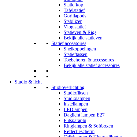
Statiefkop
Tafelstatief
Gorillapods
Stabilizer
Vlog statief
Statieven & Rigs
Bekijk alle statieven
Statief accessoires
Snelkoppelingen
Statieftassen
Toebehoren & accessoires
Bekijk alle statief accessoires
Studio & licht
Studioverlichting
Studioflitsen
Studiolampen
Instellampen
LEDlampen
Daglicht lampen E27
Flitsparaplu
Ringlampen & Softboxen
Reflectiescherm
Grijskaarten & Kleurcalibratie