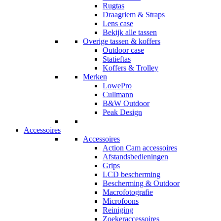
Rugtas
Draagriem & Straps
Lens case
Bekijk alle tassen
Overige tassen & koffers
Outdoor case
Statieftas
Koffers & Trolley
Merken
LowePro
Cullmann
B&W Outdoor
Peak Design
Accessoires
Accessoires
Action Cam accessoires
Afstandsbedieningen
Grips
LCD bescherming
Bescherming & Outdoor
Macrofotografie
Microfoons
Reiniging
Zoekeraccessoires