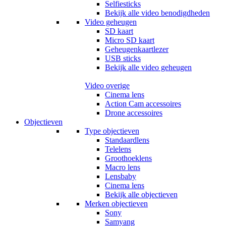
Selfiesticks
Bekijk alle video benodigdheden
Video geheugen
SD kaart
Micro SD kaart
Geheugenkaartlezer
USB sticks
Bekijk alle video geheugen
Video overige
Cinema lens
Action Cam accessoires
Drone accessoires
Objectieven
Type objectieven
Standaardlens
Telelens
Groothoeklens
Macro lens
Lensbaby
Cinema lens
Bekijk alle objectieven
Merken objectieven
Sony
Samyang