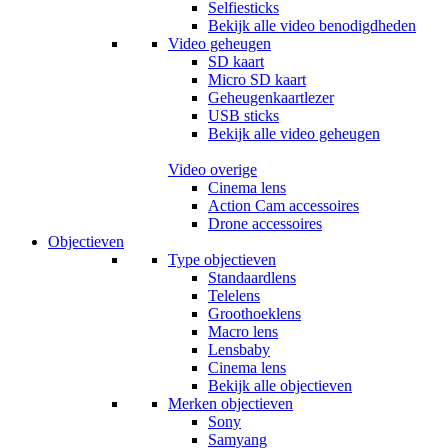
Selfiesticks
Bekijk alle video benodigdheden
Video geheugen
SD kaart
Micro SD kaart
Geheugenkaartlezer
USB sticks
Bekijk alle video geheugen
Video overige
Cinema lens
Action Cam accessoires
Drone accessoires
Objectieven
Type objectieven
Standaardlens
Telelens
Groothoeklens
Macro lens
Lensbaby
Cinema lens
Bekijk alle objectieven
Merken objectieven
Sony
Samyang