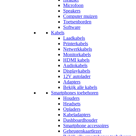
Microfoon
Speakers
Computer muizen
Toetsenborden
Software
Kabels
Laadkabels
Printerkabels
Netwerkkabels
Monitorkabels
HDMI kabels
Audiokabels
Displaykabels
12V autolader
Adapters
Bekijk alle kabels
Smartphones toebehoren
Houders
Headsets
Opladers
Kabeladapters
Dashboardhouder
Smartphone accessoires
Geheugenkaartlezer