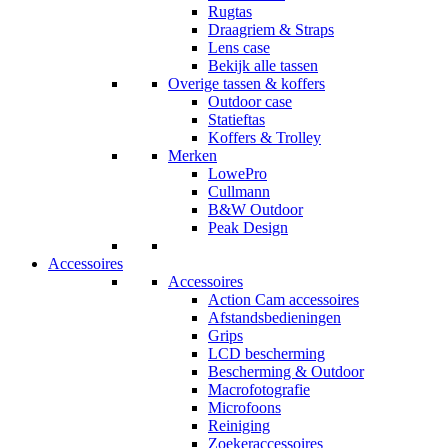
Rugtas
Draagriem & Straps
Lens case
Bekijk alle tassen
Overige tassen & koffers
Outdoor case
Statieftas
Koffers & Trolley
Merken
LowePro
Cullmann
B&W Outdoor
Peak Design
Accessoires
Accessoires
Action Cam accessoires
Afstandsbedieningen
Grips
LCD bescherming
Bescherming & Outdoor
Macrofotografie
Microfoons
Reiniging
Zoekeraccessoires