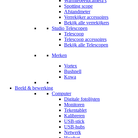
Warmtebeeldcamera’s
Spotting scope
Afstandmeter
Verrekijker accessoires
Bekijk alle verrekijkers
Studio Telescopen
Telescoop
Telescoop accessoires
Bekijk alle Telescopen
Merken
Vortex
Bushnell
Kowa
Beeld & bewerking
Computer
Digitale fotolijsten
Monitoren
Tekentablet
Kalibreren
USB-stick
USB-hubs
Netwerk
Headset