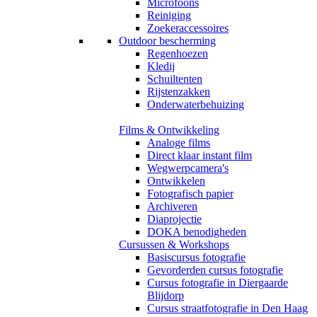
Microfoons
Reiniging
Zoekeraccessoires
Outdoor bescherming
Regenhoezen
Kledij
Schuiltenten
Rijstenzakken
Onderwaterbehuizing
Films & Ontwikkeling
Analoge films
Direct klaar instant film
Wegwerpcamera's
Ontwikkelen
Fotografisch papier
Archiveren
Diaprojectie
DOKA benodigheden
Cursussen & Workshops
Basiscursus fotografie
Gevorderden cursus fotografie
Cursus fotografie in Diergaarde
Blijdorp
Cursus straatfotografie in Den Haag