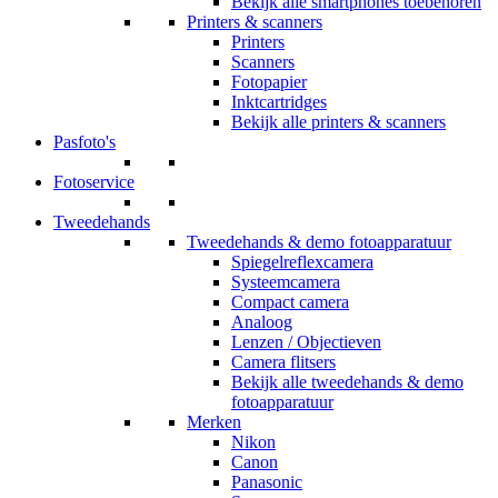
Bekijk alle smartphones toebehoren
Printers & scanners
Printers
Scanners
Fotopapier
Inktcartridges
Bekijk alle printers & scanners
Pasfoto's
Fotoservice
Tweedehands
Tweedehands & demo fotoapparatuur
Spiegelreflexcamera
Systeemcamera
Compact camera
Analoog
Lenzen / Objectieven
Camera flitsers
Bekijk alle tweedehands & demo
fotoapparatuur
Merken
Nikon
Canon
Panasonic