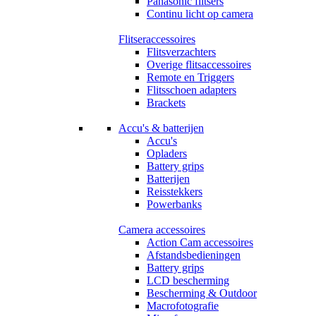
Panasonic flitsers
Continu licht op camera
Flitseraccessoires
Flitsverzachters
Overige flitsaccessoires
Remote en Triggers
Flitsschoen adapters
Brackets
Accu's & batterijen
Accu's
Opladers
Battery grips
Batterijen
Reisstekkers
Powerbanks
Camera accessoires
Action Cam accessoires
Afstandsbedieningen
Battery grips
LCD bescherming
Bescherming & Outdoor
Macrofotografie