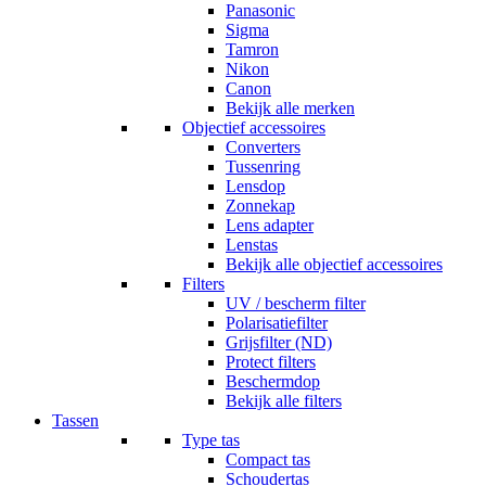
Panasonic
Sigma
Tamron
Nikon
Canon
Bekijk alle merken
Objectief accessoires
Converters
Tussenring
Lensdop
Zonnekap
Lens adapter
Lenstas
Bekijk alle objectief accessoires
Filters
UV / bescherm filter
Polarisatiefilter
Grijsfilter (ND)
Protect filters
Beschermdop
Bekijk alle filters
Tassen
Type tas
Compact tas
Schoudertas