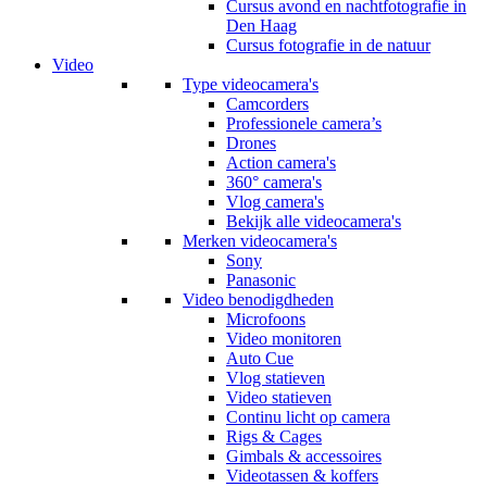
Cursus avond en nachtfotografie in
Den Haag
Cursus fotografie in de natuur
Video
Type videocamera's
Camcorders
Professionele camera’s
Drones
Action camera's
360° camera's
Vlog camera's
Bekijk alle videocamera's
Merken videocamera's
Sony
Panasonic
Video benodigdheden
Microfoons
Video monitoren
Auto Cue
Vlog statieven
Video statieven
Continu licht op camera
Rigs & Cages
Gimbals & accessoires
Videotassen & koffers