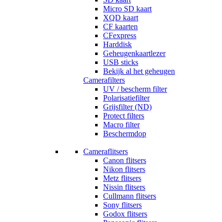
Micro SD kaart
XQD kaart
CF kaarten
CFexpress
Harddisk
Geheugenkaartlezer
USB sticks
Bekijk al het geheugen
Camerafilters
UV / bescherm filter
Polarisatiefilter
Grijsfilter (ND)
Protect filters
Macro filter
Beschermdop
Cameraflitsers
Canon flitsers
Nikon flitsers
Metz flitsers
Nissin flitsers
Cullmann flitsers
Sony flitsers
Godox flitsers