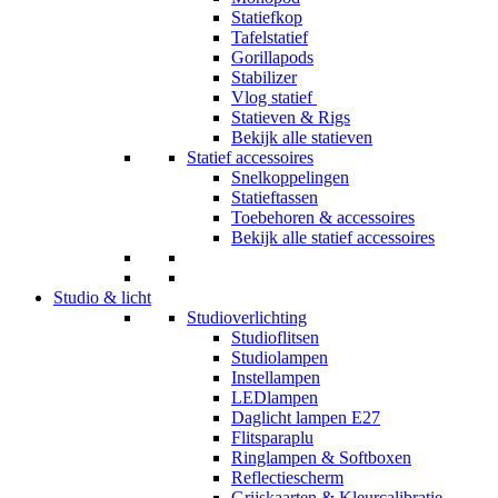
Statiefkop
Tafelstatief
Gorillapods
Stabilizer
Vlog statief
Statieven & Rigs
Bekijk alle statieven
Statief accessoires
Snelkoppelingen
Statieftassen
Toebehoren & accessoires
Bekijk alle statief accessoires
Studio & licht
Studioverlichting
Studioflitsen
Studiolampen
Instellampen
LEDlampen
Daglicht lampen E27
Flitsparaplu
Ringlampen & Softboxen
Reflectiescherm
Grijskaarten & Kleurcalibratie