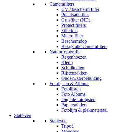
Camerafilters
UV / bescherm filter
Polarisatiefilter
Grijsfilter (ND)
Protect filters
Filterkits
Macro filter
Beschermdop
Bekijk alle Camerafilters
Natuurfotografie
Regenhoezen
Kledij
Schuiltenten
Rijstenzakken
Onderwaterbehuizing
Fotolijsten & Albums
Fotolijsten
Foto Albums
Digitale fotolijsten
Papiersnijders
Fotolijm & plakmateriaal
Statieven
Statieven
Tripod
Monopod