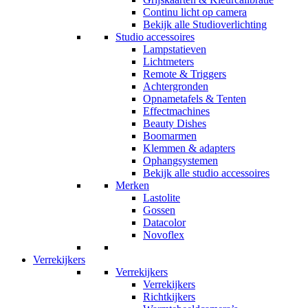
Continu licht op camera
Bekijk alle Studioverlichting
Studio accessoires
Lampstatieven
Lichtmeters
Remote & Triggers
Achtergronden
Opnametafels & Tenten
Effectmachines
Beauty Dishes
Boomarmen
Klemmen & adapters
Ophangsystemen
Bekijk alle studio accessoires
Merken
Lastolite
Gossen
Datacolor
Novoflex
Verrekijkers
Verrekijkers
Verrekijkers
Richtkijkers