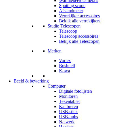
Warmtebeeldcamera’s
Spotting scope
Afstandmeter
Verrekijker accessoires
Bekijk alle verrekijkers
Studio Telescopen
Telescoop
Telescoop accessoires
Bekijk alle Telescopen
Merken
Vortex
Bushnell
Kowa
Beeld & bewerking
Computer
Digitale fotolijsten
Monitoren
Tekentablet
Kalibreren
USB-stick
USB-hubs
Netwerk
Headset