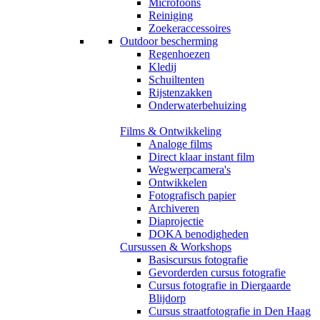
Microfoons
Reiniging
Zoekeraccessoires
Outdoor bescherming
Regenhoezen
Kledij
Schuiltenten
Rijstenzakken
Onderwaterbehuizing
Films & Ontwikkeling
Analoge films
Direct klaar instant film
Wegwerpcamera's
Ontwikkelen
Fotografisch papier
Archiveren
Diaprojectie
DOKA benodigheden
Cursussen & Workshops
Basiscursus fotografie
Gevorderden cursus fotografie
Cursus fotografie in Diergaarde
Blijdorp
Cursus straatfotografie in Den Haag