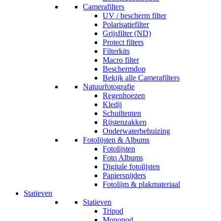
Camerafilters
UV / bescherm filter
Polarisatiefilter
Grijsfilter (ND)
Protect filters
Filterkits
Macro filter
Beschermdop
Bekijk alle Camerafilters
Natuurfotografie
Regenhoezen
Kledij
Schuiltenten
Rijstenzakken
Onderwaterbehuizing
Fotolijsten & Albums
Fotolijsten
Foto Albums
Digitale fotolijsten
Papiersnijders
Fotolijm & plakmateriaal
Statieven
Statieven
Tripod
Monopod