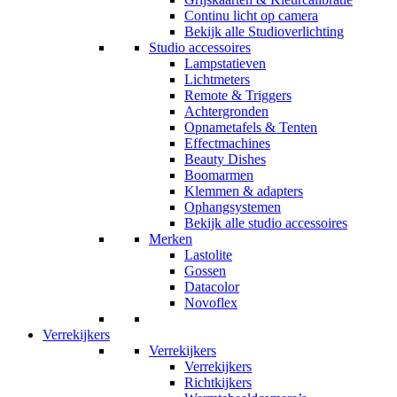
Continu licht op camera
Bekijk alle Studioverlichting
Studio accessoires
Lampstatieven
Lichtmeters
Remote & Triggers
Achtergronden
Opnametafels & Tenten
Effectmachines
Beauty Dishes
Boomarmen
Klemmen & adapters
Ophangsystemen
Bekijk alle studio accessoires
Merken
Lastolite
Gossen
Datacolor
Novoflex
Verrekijkers
Verrekijkers
Verrekijkers
Richtkijkers