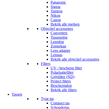
Panasonic
Sigma
Tamron
Nikon
Canon
Bekijk alle merken
Objectief accessoires
Converters
Tussenring
Lensdop
Zonnekap
Lens adapter
Lenstas
Bekijk alle objectief accessoires
Filters
UV / bescherm filter
Polarisatiefilter
Grijsfilter (ND)
Protect filters
Beschermdop
Bekijk alle filters
Tassen
Type tas
Compact tas
Schoudertas