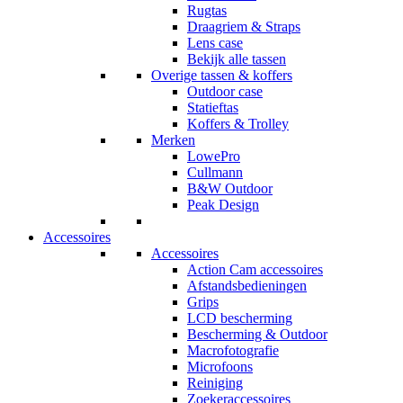
Rugtas
Draagriem & Straps
Lens case
Bekijk alle tassen
Overige tassen & koffers
Outdoor case
Statieftas
Koffers & Trolley
Merken
LowePro
Cullmann
B&W Outdoor
Peak Design
Accessoires
Accessoires
Action Cam accessoires
Afstandsbedieningen
Grips
LCD bescherming
Bescherming & Outdoor
Macrofotografie
Microfoons
Reiniging
Zoekeraccessoires