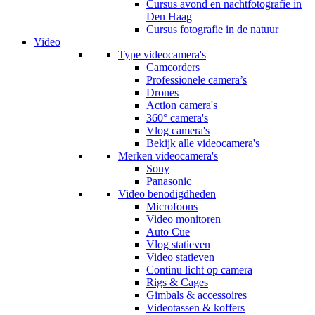
Cursus avond en nachtfotografie in
Den Haag
Cursus fotografie in de natuur
Video
Type videocamera's
Camcorders
Professionele camera’s
Drones
Action camera's
360° camera's
Vlog camera's
Bekijk alle videocamera's
Merken videocamera's
Sony
Panasonic
Video benodigdheden
Microfoons
Video monitoren
Auto Cue
Vlog statieven
Video statieven
Continu licht op camera
Rigs & Cages
Gimbals & accessoires
Videotassen & koffers