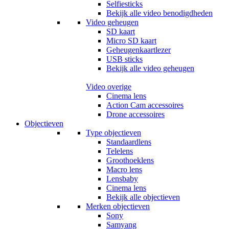
Selfiesticks
Bekijk alle video benodigdheden
Video geheugen
SD kaart
Micro SD kaart
Geheugenkaartlezer
USB sticks
Bekijk alle video geheugen
Video overige
Cinema lens
Action Cam accessoires
Drone accessoires
Objectieven
Type objectieven
Standaardlens
Telelens
Groothoeklens
Macro lens
Lensbaby
Cinema lens
Bekijk alle objectieven
Merken objectieven
Sony
Samyang