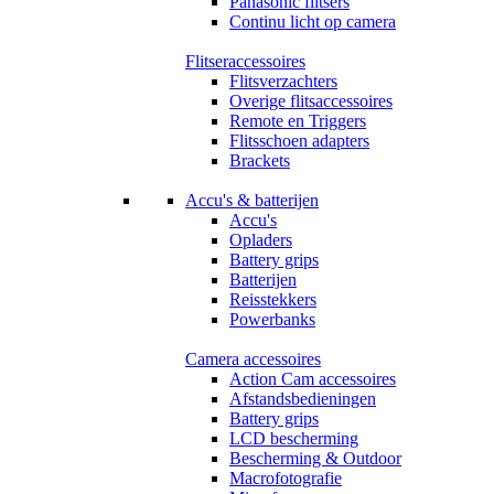
Panasonic flitsers
Continu licht op camera
Flitseraccessoires
Flitsverzachters
Overige flitsaccessoires
Remote en Triggers
Flitsschoen adapters
Brackets
Accu's & batterijen
Accu's
Opladers
Battery grips
Batterijen
Reisstekkers
Powerbanks
Camera accessoires
Action Cam accessoires
Afstandsbedieningen
Battery grips
LCD bescherming
Bescherming & Outdoor
Macrofotografie