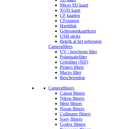
Micro SD kaart
XQD kaart
CF kaarten
CFexpress
Harddisk
Geheugenkaartlezer
USB sticks
Bekijk al het geheugen
Camerafilters
UV / bescherm filter
Polarisatiefilter
Grijsfilter (ND)
Protect filters
Macro filter
Beschermdop
Cameraflitsers
Canon flitsers
Nikon flitsers
Metz flitsers
Nissin flitsers
Cullmann flitsers
Sony flitsers
Godox flitsers