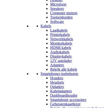
Microfoon
Speakers
Computer muizen
Toetsenborden
Software
Kabels
Laadkabels
Printerkabels
Netwerkkabels
Monitorkabels
HDMI kabels
Audiokabels
Displaykabels
12V autolader
Adapters
Bekijk alle kabels
Smartphones toebehoren
Houders
Headsets
Opladers
Kabeladapters
Dashboardhouder
Smartphone accessoires
Geheugenkaartlezer