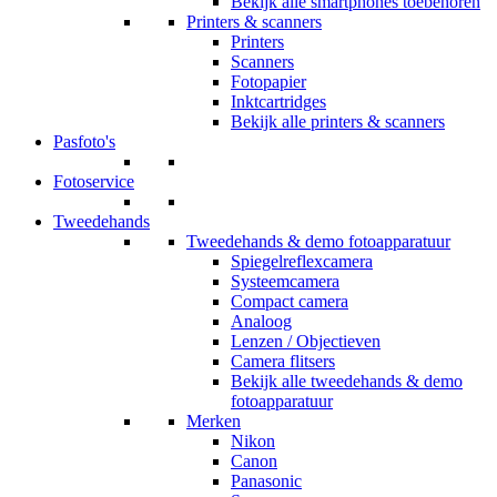
Bekijk alle smartphones toebehoren
Printers & scanners
Printers
Scanners
Fotopapier
Inktcartridges
Bekijk alle printers & scanners
Pasfoto's
Fotoservice
Tweedehands
Tweedehands & demo fotoapparatuur
Spiegelreflexcamera
Systeemcamera
Compact camera
Analoog
Lenzen / Objectieven
Camera flitsers
Bekijk alle tweedehands & demo
fotoapparatuur
Merken
Nikon
Canon
Panasonic