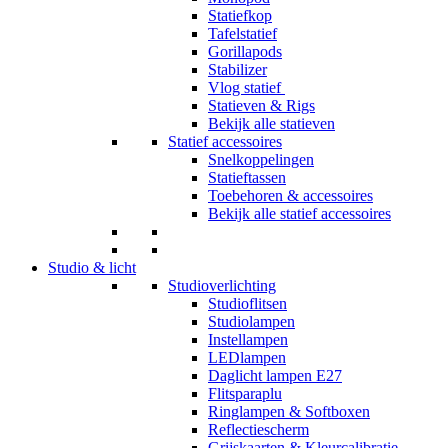
Statiefkop
Tafelstatief
Gorillapods
Stabilizer
Vlog statief
Statieven & Rigs
Bekijk alle statieven
Statief accessoires
Snelkoppelingen
Statieftassen
Toebehoren & accessoires
Bekijk alle statief accessoires
Studio & licht
Studioverlichting
Studioflitsen
Studiolampen
Instellampen
LEDlampen
Daglicht lampen E27
Flitsparaplu
Ringlampen & Softboxen
Reflectiescherm
Grijskaarten & Kleurcalibratie