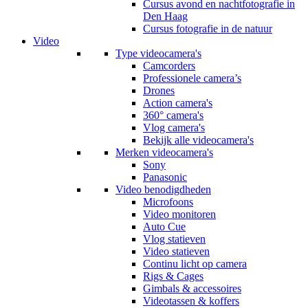
Cursus avond en nachtfotografie in
Den Haag
Cursus fotografie in de natuur
Video
Type videocamera's
Camcorders
Professionele camera’s
Drones
Action camera's
360° camera's
Vlog camera's
Bekijk alle videocamera's
Merken videocamera's
Sony
Panasonic
Video benodigdheden
Microfoons
Video monitoren
Auto Cue
Vlog statieven
Video statieven
Continu licht op camera
Rigs & Cages
Gimbals & accessoires
Videotassen & koffers