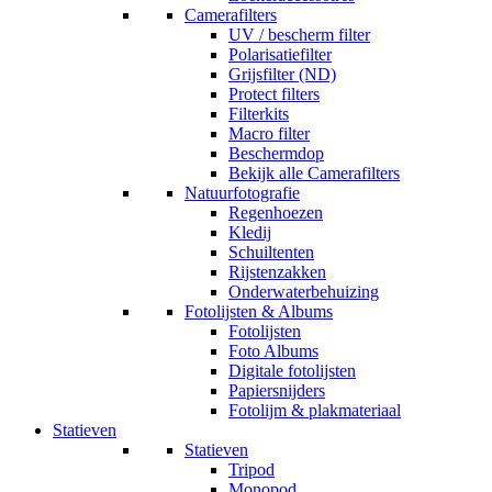
Camerafilters
UV / bescherm filter
Polarisatiefilter
Grijsfilter (ND)
Protect filters
Filterkits
Macro filter
Beschermdop
Bekijk alle Camerafilters
Natuurfotografie
Regenhoezen
Kledij
Schuiltenten
Rijstenzakken
Onderwaterbehuizing
Fotolijsten & Albums
Fotolijsten
Foto Albums
Digitale fotolijsten
Papiersnijders
Fotolijm & plakmateriaal
Statieven
Statieven
Tripod
Monopod