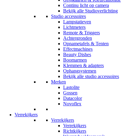
Continu licht op camera
Bekijk alle Studioverlichting
Studio accessoires
Lampstatieven
Lichtmeters
Remote & Triggers
Achtergronden
Opnametafels & Tenten
Effectmachines
Beauty Dishes
Boomarmen
Klemmen & adapters
Ophangsystemen
Bekijk alle studio accessoires
Merken
Lastolite
Gossen
Datacolor
Novoflex
Verrekijkers
Verrekijkers
Verrekijkers
Richtkijkers