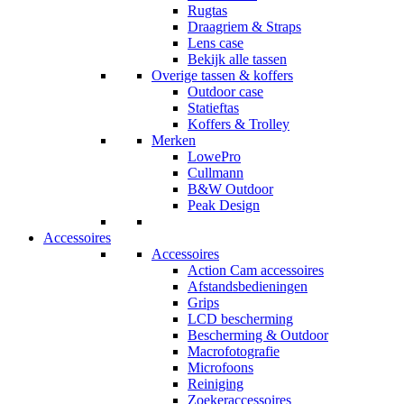
Rugtas
Draagriem & Straps
Lens case
Bekijk alle tassen
Overige tassen & koffers
Outdoor case
Statieftas
Koffers & Trolley
Merken
LowePro
Cullmann
B&W Outdoor
Peak Design
Accessoires
Accessoires
Action Cam accessoires
Afstandsbedieningen
Grips
LCD bescherming
Bescherming & Outdoor
Macrofotografie
Microfoons
Reiniging
Zoekeraccessoires