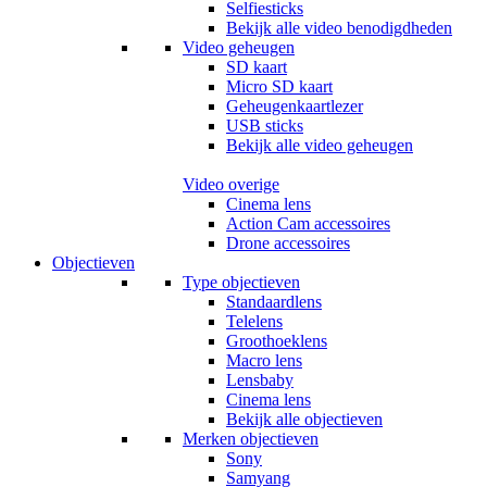
Selfiesticks
Bekijk alle video benodigdheden
Video geheugen
SD kaart
Micro SD kaart
Geheugenkaartlezer
USB sticks
Bekijk alle video geheugen
Video overige
Cinema lens
Action Cam accessoires
Drone accessoires
Objectieven
Type objectieven
Standaardlens
Telelens
Groothoeklens
Macro lens
Lensbaby
Cinema lens
Bekijk alle objectieven
Merken objectieven
Sony
Samyang