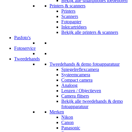
Bekijk alle smartphones toebehoren
Printers & scanners
Printers
Scanners
Fotopapier
Inktcartridges
Bekijk alle printers & scanners
Pasfoto's
Fotoservice
Tweedehands
Tweedehands & demo fotoapparatuur
Spiegelreflexcamera
Systeemcamera
Compact camera
Analoog
Lenzen / Objectieven
Camera flitsers
Bekijk alle tweedehands & demo
fotoapparatuur
Merken
Nikon
Canon
Panasonic