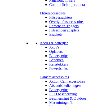
Panasonic flitsers
Continu licht op camera
Flitseraccessoires
Flitsverzachters
Overige flitsaccessoires
Remote en Triggers
Flitsschoen adapters
Brackets
Accu's & batterijen
Accu's
Opladers
Battery grips
Batterijen
Reisstekkers
Powerbanks
Camera accessoires
Action Cam accessoires
Afstandsbedieningen
Battery grips
LCD bescherming
Bescherming & Outdoor
Macrofotografie