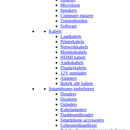
Microfoon
Speakers
Computer muizen
Toetsenborden
Software
Kabels
Laadkabels
Printerkabels
Netwerkkabels
Monitorkabels
HDMI kabels
Audiokabels
Displaykabels
12V autolader
Adapters
Bekijk alle kabels
Smartphones toebehoren
Houders
Headsets
Opladers
Kabeladapters
Dashboardhouder
Smartphone accessoires
Geheugenkaartlezer