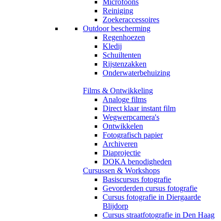
Microfoons
Reiniging
Zoekeraccessoires
Outdoor bescherming
Regenhoezen
Kledij
Schuiltenten
Rijstenzakken
Onderwaterbehuizing
Films & Ontwikkeling
Analoge films
Direct klaar instant film
Wegwerpcamera's
Ontwikkelen
Fotografisch papier
Archiveren
Diaprojectie
DOKA benodigheden
Cursussen & Workshops
Basiscursus fotografie
Gevorderden cursus fotografie
Cursus fotografie in Diergaarde
Blijdorp
Cursus straatfotografie in Den Haag