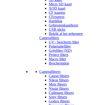
Micro SD kaart
XQD kaart
CF kaarten
CFexpress
Harddisk
Geheugenkaartlezer
USB sticks
Bekijk al het geheugen
Camerafilters
UV / bescherm filter
Polarisatiefilter
Grijsfilter (ND)
Protect filters
Macro filter
Beschermdop
Cameraflitsers
Canon flitsers
Nikon flitsers
Metz flitsers
Nissin flitsers
Cullmann flitsers
Sony flitsers
Godox flitsers