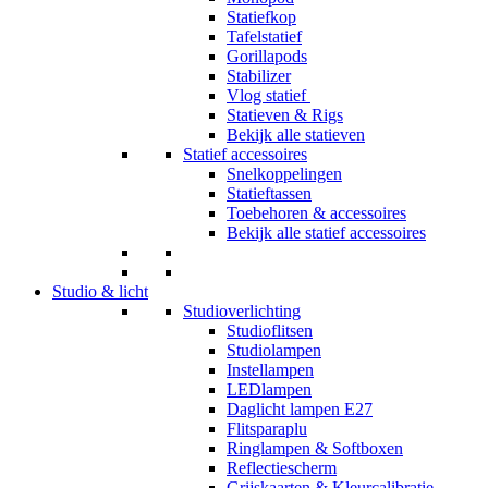
Statiefkop
Tafelstatief
Gorillapods
Stabilizer
Vlog statief
Statieven & Rigs
Bekijk alle statieven
Statief accessoires
Snelkoppelingen
Statieftassen
Toebehoren & accessoires
Bekijk alle statief accessoires
Studio & licht
Studioverlichting
Studioflitsen
Studiolampen
Instellampen
LEDlampen
Daglicht lampen E27
Flitsparaplu
Ringlampen & Softboxen
Reflectiescherm
Grijskaarten & Kleurcalibratie