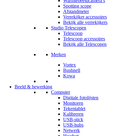
Warmtebeeldcamera’s
Spotting scope
Afstandmeter
Verrekijker accessoires
Bekijk alle verrekijkers
Studio Telescopen
Telescoop
Telescoop accessoires
Bekijk alle Telescopen
Merken
Vortex
Bushnell
Kowa
Beeld & bewerking
Computer
Digitale fotolijsten
Monitoren
Tekentablet
Kalibreren
USB-stick
USB-hubs
Netwerk
Headset