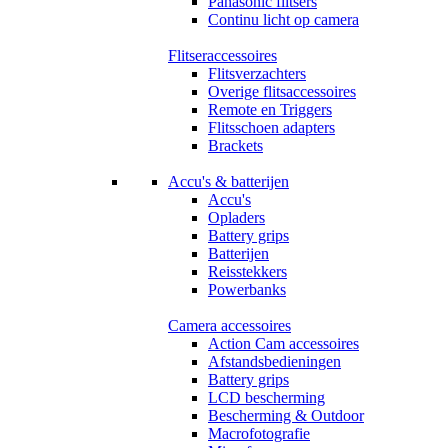
Panasonic flitsers
Continu licht op camera
Flitseraccessoires
Flitsverzachters
Overige flitsaccessoires
Remote en Triggers
Flitsschoen adapters
Brackets
Accu's & batterijen
Accu's
Opladers
Battery grips
Batterijen
Reisstekkers
Powerbanks
Camera accessoires
Action Cam accessoires
Afstandsbedieningen
Battery grips
LCD bescherming
Bescherming & Outdoor
Macrofotografie