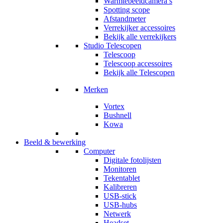
Warmtebeeldcamera’s
Spotting scope
Afstandmeter
Verrekijker accessoires
Bekijk alle verrekijkers
Studio Telescopen
Telescoop
Telescoop accessoires
Bekijk alle Telescopen
Merken
Vortex
Bushnell
Kowa
Beeld & bewerking
Computer
Digitale fotolijsten
Monitoren
Tekentablet
Kalibreren
USB-stick
USB-hubs
Netwerk
Headset