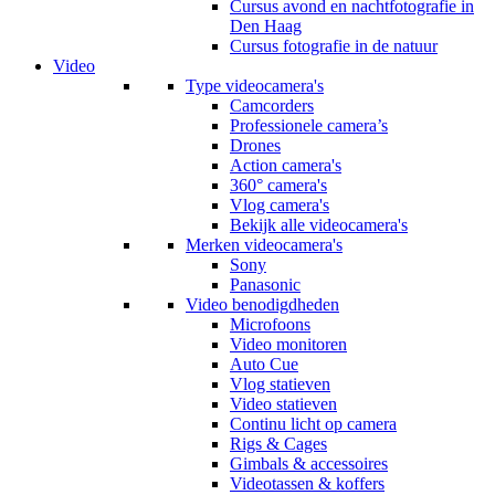
Cursus avond en nachtfotografie in
Den Haag
Cursus fotografie in de natuur
Video
Type videocamera's
Camcorders
Professionele camera’s
Drones
Action camera's
360° camera's
Vlog camera's
Bekijk alle videocamera's
Merken videocamera's
Sony
Panasonic
Video benodigdheden
Microfoons
Video monitoren
Auto Cue
Vlog statieven
Video statieven
Continu licht op camera
Rigs & Cages
Gimbals & accessoires
Videotassen & koffers