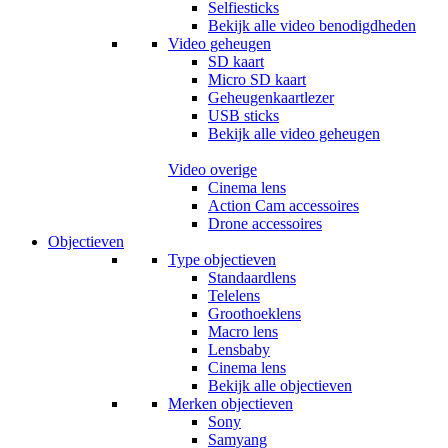
Selfiesticks
Bekijk alle video benodigdheden
Video geheugen
SD kaart
Micro SD kaart
Geheugenkaartlezer
USB sticks
Bekijk alle video geheugen
Video overige
Cinema lens
Action Cam accessoires
Drone accessoires
Objectieven
Type objectieven
Standaardlens
Telelens
Groothoeklens
Macro lens
Lensbaby
Cinema lens
Bekijk alle objectieven
Merken objectieven
Sony
Samyang