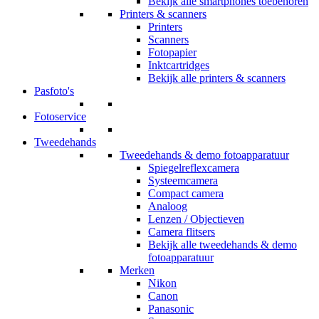
Bekijk alle smartphones toebehoren
Printers & scanners
Printers
Scanners
Fotopapier
Inktcartridges
Bekijk alle printers & scanners
Pasfoto's
Fotoservice
Tweedehands
Tweedehands & demo fotoapparatuur
Spiegelreflexcamera
Systeemcamera
Compact camera
Analoog
Lenzen / Objectieven
Camera flitsers
Bekijk alle tweedehands & demo
fotoapparatuur
Merken
Nikon
Canon
Panasonic