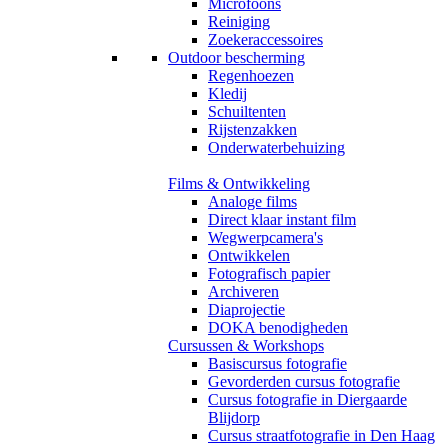
Microfoons
Reiniging
Zoekeraccessoires
Outdoor bescherming
Regenhoezen
Kledij
Schuiltenten
Rijstenzakken
Onderwaterbehuizing
Films & Ontwikkeling
Analoge films
Direct klaar instant film
Wegwerpcamera's
Ontwikkelen
Fotografisch papier
Archiveren
Diaprojectie
DOKA benodigheden
Cursussen & Workshops
Basiscursus fotografie
Gevorderden cursus fotografie
Cursus fotografie in Diergaarde
Blijdorp
Cursus straatfotografie in Den Haag