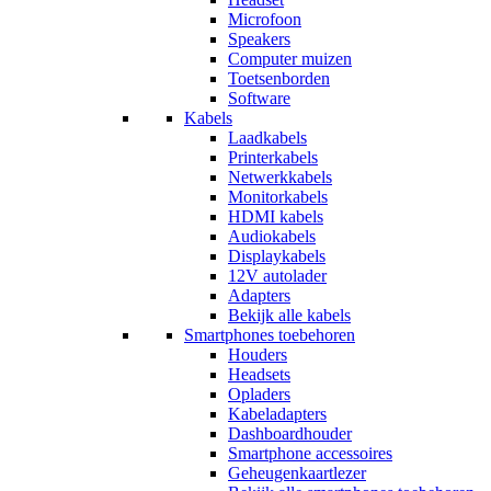
Microfoon
Speakers
Computer muizen
Toetsenborden
Software
Kabels
Laadkabels
Printerkabels
Netwerkkabels
Monitorkabels
HDMI kabels
Audiokabels
Displaykabels
12V autolader
Adapters
Bekijk alle kabels
Smartphones toebehoren
Houders
Headsets
Opladers
Kabeladapters
Dashboardhouder
Smartphone accessoires
Geheugenkaartlezer