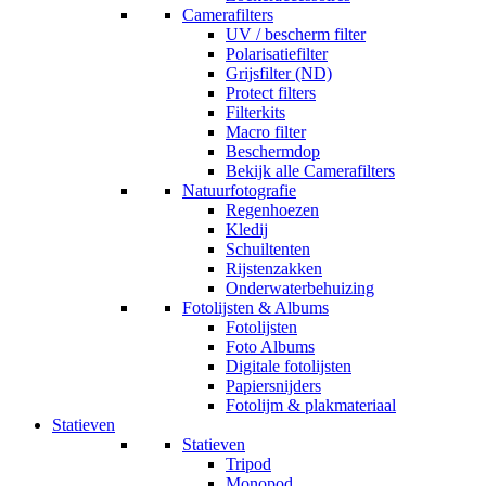
Camerafilters
UV / bescherm filter
Polarisatiefilter
Grijsfilter (ND)
Protect filters
Filterkits
Macro filter
Beschermdop
Bekijk alle Camerafilters
Natuurfotografie
Regenhoezen
Kledij
Schuiltenten
Rijstenzakken
Onderwaterbehuizing
Fotolijsten & Albums
Fotolijsten
Foto Albums
Digitale fotolijsten
Papiersnijders
Fotolijm & plakmateriaal
Statieven
Statieven
Tripod
Monopod