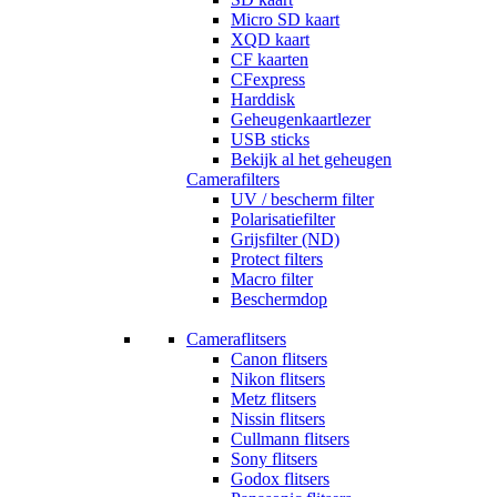
Micro SD kaart
XQD kaart
CF kaarten
CFexpress
Harddisk
Geheugenkaartlezer
USB sticks
Bekijk al het geheugen
Camerafilters
UV / bescherm filter
Polarisatiefilter
Grijsfilter (ND)
Protect filters
Macro filter
Beschermdop
Cameraflitsers
Canon flitsers
Nikon flitsers
Metz flitsers
Nissin flitsers
Cullmann flitsers
Sony flitsers
Godox flitsers