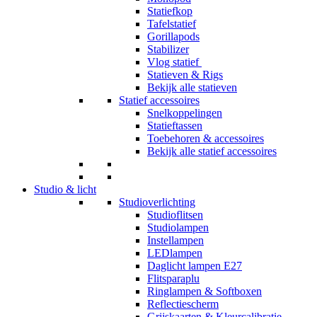
Statiefkop
Tafelstatief
Gorillapods
Stabilizer
Vlog statief
Statieven & Rigs
Bekijk alle statieven
Statief accessoires
Snelkoppelingen
Statieftassen
Toebehoren & accessoires
Bekijk alle statief accessoires
Studio & licht
Studioverlichting
Studioflitsen
Studiolampen
Instellampen
LEDlampen
Daglicht lampen E27
Flitsparaplu
Ringlampen & Softboxen
Reflectiescherm
Grijskaarten & Kleurcalibratie