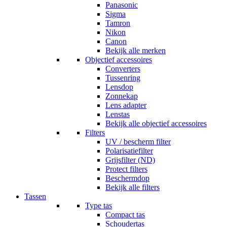
Panasonic
Sigma
Tamron
Nikon
Canon
Bekijk alle merken
Objectief accessoires
Converters
Tussenring
Lensdop
Zonnekap
Lens adapter
Lenstas
Bekijk alle objectief accessoires
Filters
UV / bescherm filter
Polarisatiefilter
Grijsfilter (ND)
Protect filters
Beschermdop
Bekijk alle filters
Tassen
Type tas
Compact tas
Schoudertas