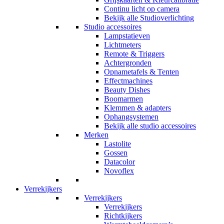
Continu licht op camera
Bekijk alle Studioverlichting
Studio accessoires
Lampstatieven
Lichtmeters
Remote & Triggers
Achtergronden
Opnametafels & Tenten
Effectmachines
Beauty Dishes
Boomarmen
Klemmen & adapters
Ophangsystemen
Bekijk alle studio accessoires
Merken
Lastolite
Gossen
Datacolor
Novoflex
Verrekijkers
Verrekijkers
Verrekijkers
Richtkijkers