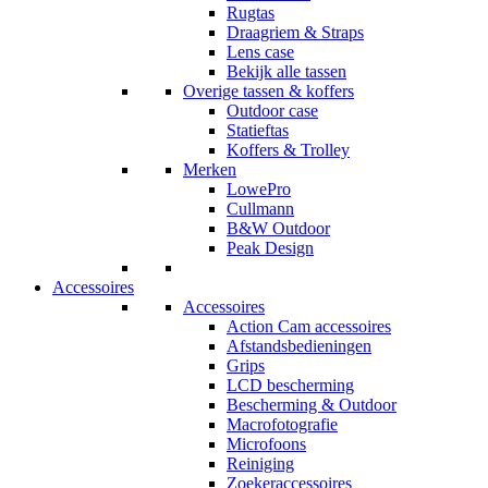
Rugtas
Draagriem & Straps
Lens case
Bekijk alle tassen
Overige tassen & koffers
Outdoor case
Statieftas
Koffers & Trolley
Merken
LowePro
Cullmann
B&W Outdoor
Peak Design
Accessoires
Accessoires
Action Cam accessoires
Afstandsbedieningen
Grips
LCD bescherming
Bescherming & Outdoor
Macrofotografie
Microfoons
Reiniging
Zoekeraccessoires