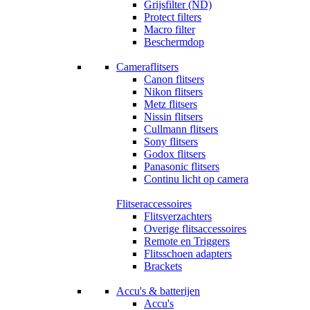
Grijsfilter (ND)
Protect filters
Macro filter
Beschermdop
Cameraflitsers
Canon flitsers
Nikon flitsers
Metz flitsers
Nissin flitsers
Cullmann flitsers
Sony flitsers
Godox flitsers
Panasonic flitsers
Continu licht op camera
Flitseraccessoires
Flitsverzachters
Overige flitsaccessoires
Remote en Triggers
Flitsschoen adapters
Brackets
Accu's & batterijen
Accu's