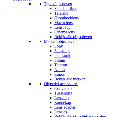
Type objectieven
Standaardlens
Telelens
Groothoeklens
Macro lens
Lensbaby
Cinema lens
Bekijk alle objectieven
Merken objectieven
Sony
Samyang
Panasonic
Sigma
Tamron
Nikon
Canon
Bekijk alle merken
Objectief accessoires
Converters
Tussenring
Lensdop
Zonnekap
Lens adapter
Lenstas
Bekijk alle objectief accessoires