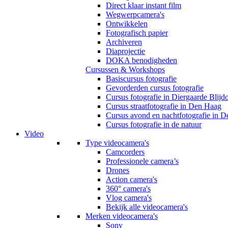
Direct klaar instant film
Wegwerpcamera's
Ontwikkelen
Fotografisch papier
Archiveren
Diaprojectie
DOKA benodigheden
Cursussen & Workshops
Basiscursus fotografie
Gevorderden cursus fotografie
Cursus fotografie in Diergaarde Blijd
Cursus straatfotografie in Den Haag
Cursus avond en nachtfotografie in 
Cursus fotografie in de natuur
Video
Type videocamera's
Camcorders
Professionele camera’s
Drones
Action camera's
360° camera's
Vlog camera's
Bekijk alle videocamera's
Merken videocamera's
Sony