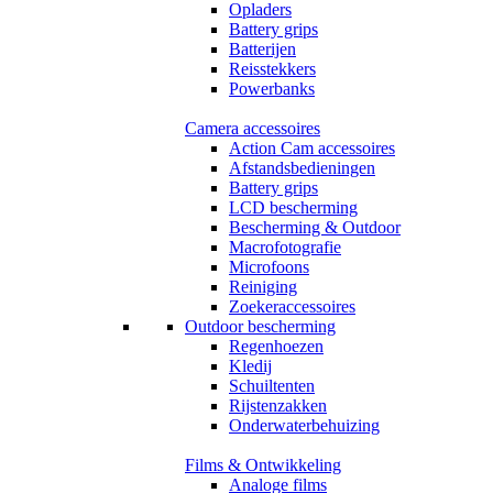
Opladers
Battery grips
Batterijen
Reisstekkers
Powerbanks
Camera accessoires
Action Cam accessoires
Afstandsbedieningen
Battery grips
LCD bescherming
Bescherming & Outdoor
Macrofotografie
Microfoons
Reiniging
Zoekeraccessoires
Outdoor bescherming
Regenhoezen
Kledij
Schuiltenten
Rijstenzakken
Onderwaterbehuizing
Films & Ontwikkeling
Analoge films