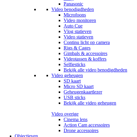
Panasonic
Video benodigdheden
Microfoons
Video monitoren
Auto Cue
Vlog statieven
Video statieven
Continu licht op camera
Rigs & Cages
Gimbals & accessoires
Videotassen & koffers
Selfiesticks
Bekijk alle video benodigdheden
Video geheugen
SD kaart
Micro SD kaart
Geheugenkaartlezer
USB sticks
Bekijk alle video geheugen
Video overige
Cinema lens
Action Cam accessoires
Drone accessoires
Objectieven