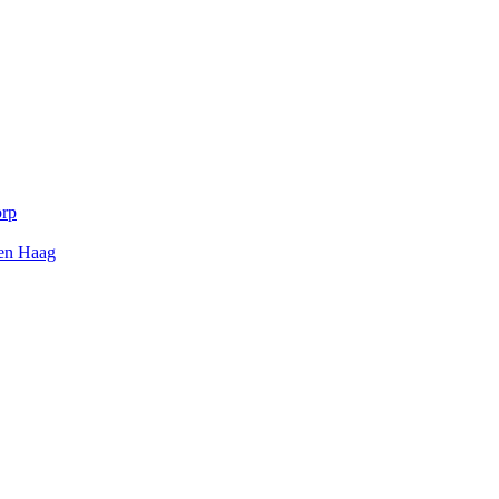
orp
Den Haag