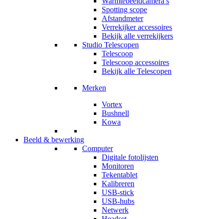
Warmtebeeldcamera’s
Spotting scope
Afstandmeter
Verrekijker accessoires
Bekijk alle verrekijkers
Studio Telescopen
Telescoop
Telescoop accessoires
Bekijk alle Telescopen
Merken
Vortex
Bushnell
Kowa
Beeld & bewerking
Computer
Digitale fotolijsten
Monitoren
Tekentablet
Kalibreren
USB-stick
USB-hubs
Netwerk
Headset