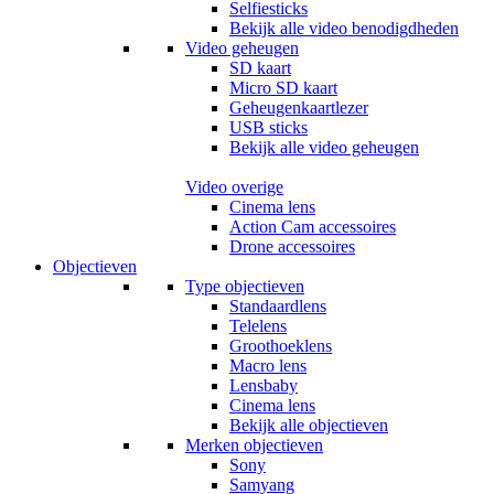
Selfiesticks
Bekijk alle video benodigdheden
Video geheugen
SD kaart
Micro SD kaart
Geheugenkaartlezer
USB sticks
Bekijk alle video geheugen
Video overige
Cinema lens
Action Cam accessoires
Drone accessoires
Objectieven
Type objectieven
Standaardlens
Telelens
Groothoeklens
Macro lens
Lensbaby
Cinema lens
Bekijk alle objectieven
Merken objectieven
Sony
Samyang