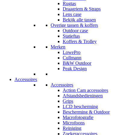
Rugtas
Draagriem & Straps
Lens case
Bekijk alle tassen
Overige tassen & koffers
Outdoor case
Statieftas
Koffers & Trolley
Merken
LowePro
Cullmann
B&W Outdoor
Peak Design
Accessoires
Accessoires
Action Cam accessoires
Afstandsbedieningen
Grips
LCD bescherming
Bescherming & Outdoor
Macrofotografie
Microfoons
Reiniging
Zoekeraccessoires