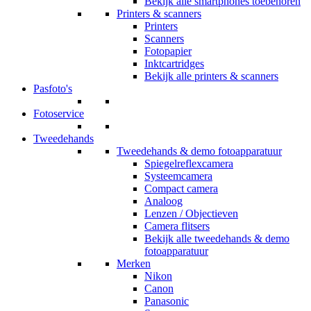
Bekijk alle smartphones toebehoren
Printers & scanners
Printers
Scanners
Fotopapier
Inktcartridges
Bekijk alle printers & scanners
Pasfoto's
Fotoservice
Tweedehands
Tweedehands & demo fotoapparatuur
Spiegelreflexcamera
Systeemcamera
Compact camera
Analoog
Lenzen / Objectieven
Camera flitsers
Bekijk alle tweedehands & demo
fotoapparatuur
Merken
Nikon
Canon
Panasonic