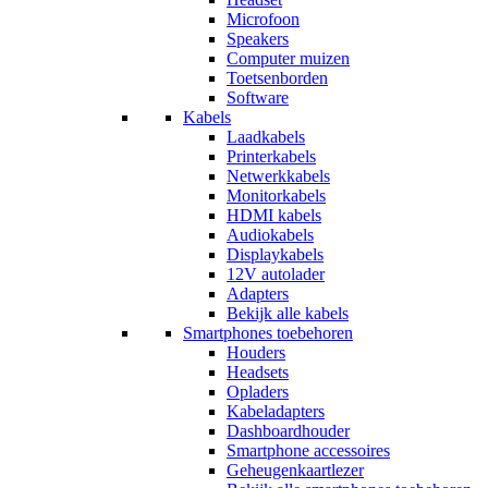
Microfoon
Speakers
Computer muizen
Toetsenborden
Software
Kabels
Laadkabels
Printerkabels
Netwerkkabels
Monitorkabels
HDMI kabels
Audiokabels
Displaykabels
12V autolader
Adapters
Bekijk alle kabels
Smartphones toebehoren
Houders
Headsets
Opladers
Kabeladapters
Dashboardhouder
Smartphone accessoires
Geheugenkaartlezer