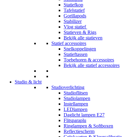
Statiefkop
Tafelstatief
Gorillapods
Stabilizer
Vlog statief
Statieven & Rigs
Bekijk alle statieven
Statief accessoires
Snelkoppelingen
Statieftassen
Toebehoren & accessoires
Bekijk alle statief accessoires
Studio & licht
Studioverlichting
Studioflitsen
Studiolampen
Instellampen
LEDlampen
Daglicht lampen E27
Flitsparaplu
Ringlampen & Softboxen
Reflectiescherm
Grijskaarten & Kleurcalibratie