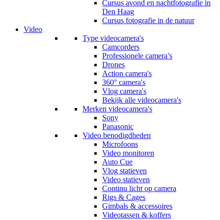
Cursus avond en nachtfotografie in
Den Haag
Cursus fotografie in de natuur
Video
Type videocamera's
Camcorders
Professionele camera’s
Drones
Action camera's
360° camera's
Vlog camera's
Bekijk alle videocamera's
Merken videocamera's
Sony
Panasonic
Video benodigdheden
Microfoons
Video monitoren
Auto Cue
Vlog statieven
Video statieven
Continu licht op camera
Rigs & Cages
Gimbals & accessoires
Videotassen & koffers