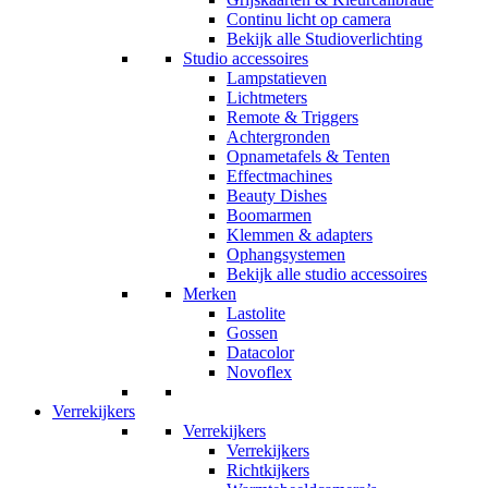
Continu licht op camera
Bekijk alle Studioverlichting
Studio accessoires
Lampstatieven
Lichtmeters
Remote & Triggers
Achtergronden
Opnametafels & Tenten
Effectmachines
Beauty Dishes
Boomarmen
Klemmen & adapters
Ophangsystemen
Bekijk alle studio accessoires
Merken
Lastolite
Gossen
Datacolor
Novoflex
Verrekijkers
Verrekijkers
Verrekijkers
Richtkijkers