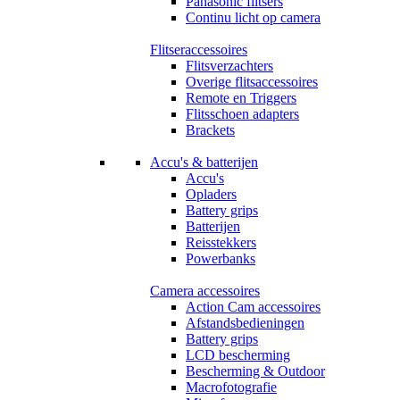
Panasonic flitsers
Continu licht op camera
Flitseraccessoires
Flitsverzachters
Overige flitsaccessoires
Remote en Triggers
Flitsschoen adapters
Brackets
Accu's & batterijen
Accu's
Opladers
Battery grips
Batterijen
Reisstekkers
Powerbanks
Camera accessoires
Action Cam accessoires
Afstandsbedieningen
Battery grips
LCD bescherming
Bescherming & Outdoor
Macrofotografie