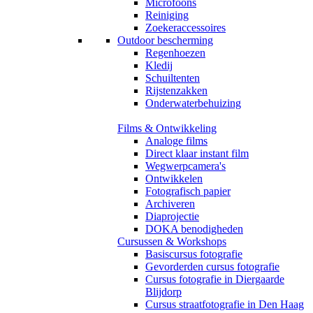
Microfoons
Reiniging
Zoekeraccessoires
Outdoor bescherming
Regenhoezen
Kledij
Schuiltenten
Rijstenzakken
Onderwaterbehuizing
Films & Ontwikkeling
Analoge films
Direct klaar instant film
Wegwerpcamera's
Ontwikkelen
Fotografisch papier
Archiveren
Diaprojectie
DOKA benodigheden
Cursussen & Workshops
Basiscursus fotografie
Gevorderden cursus fotografie
Cursus fotografie in Diergaarde
Blijdorp
Cursus straatfotografie in Den Haag