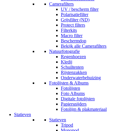
Camerafilters
UV / bescherm filter
Polarisatiefilter
Grijsfilter (ND)
Protect filters
Filterkits
Macro filter
Beschermdop
Bekijk alle Camerafilters
Natuurfotografie
Regenhoezen
Kledij
Schuiltenten
Rijstenzakken
Onderwaterbehuizing
Fotolijsten & Albums
Fotolijsten
Foto Albums
Digitale fotolijsten
Papiersnijders
Fotolijm & plakmateriaal
Statieven
Statieven
Tripod
Monopod