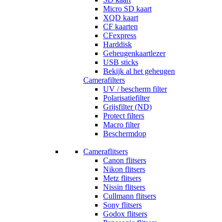
Micro SD kaart
XQD kaart
CF kaarten
CFexpress
Harddisk
Geheugenkaartlezer
USB sticks
Bekijk al het geheugen
Camerafilters
UV / bescherm filter
Polarisatiefilter
Grijsfilter (ND)
Protect filters
Macro filter
Beschermdop
Cameraflitsers
Canon flitsers
Nikon flitsers
Metz flitsers
Nissin flitsers
Cullmann flitsers
Sony flitsers
Godox flitsers