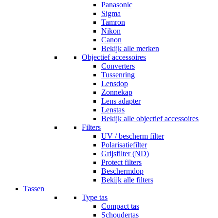
Panasonic
Sigma
Tamron
Nikon
Canon
Bekijk alle merken
Objectief accessoires
Converters
Tussenring
Lensdop
Zonnekap
Lens adapter
Lenstas
Bekijk alle objectief accessoires
Filters
UV / bescherm filter
Polarisatiefilter
Grijsfilter (ND)
Protect filters
Beschermdop
Bekijk alle filters
Tassen
Type tas
Compact tas
Schoudertas