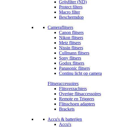
Grijsfilter (ND)
Protect filters
Macro filter
Beschermdop
Cameraflitsers
Canon flitsers
Nikon flitsers
Metz flitsers
Nissin flitsers
Cullmann flitsers
Sony flitsers
Godox flitsers
Panasonic flitsers
Continu licht op camera
Flitseraccessoires
Flitsverzachters
Overige flitsaccessoires
Remote en Triggers
Flitsschoen adapters
Brackets
Accu's & batterijen
Accu's