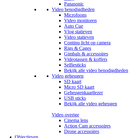
Panasonic
Video benodigdheden
Microfoons
Video monitoren
Auto Cue
Vlog statieven
Video statieven
Continu licht op camera
Rigs & Cages
Gimbals & accessoires
Videotassen & koffers
Selfiesticks
Bekijk alle video benodigdheden
Video geheugen
SD kaart
Micro SD kaart
Geheugenkaartlezer
USB sticks
Bekijk alle video geheugen
Video overige
Cinema lens
Action Cam accessoires
Drone accessoires
Objectieven