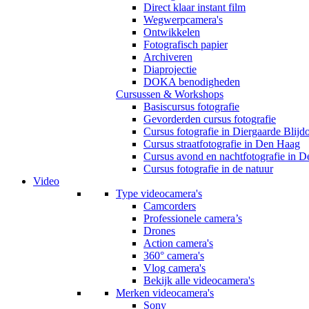
Direct klaar instant film
Wegwerpcamera's
Ontwikkelen
Fotografisch papier
Archiveren
Diaprojectie
DOKA benodigheden
Cursussen & Workshops
Basiscursus fotografie
Gevorderden cursus fotografie
Cursus fotografie in Diergaarde Blijd
Cursus straatfotografie in Den Haag
Cursus avond en nachtfotografie in 
Cursus fotografie in de natuur
Video
Type videocamera's
Camcorders
Professionele camera’s
Drones
Action camera's
360° camera's
Vlog camera's
Bekijk alle videocamera's
Merken videocamera's
Sony