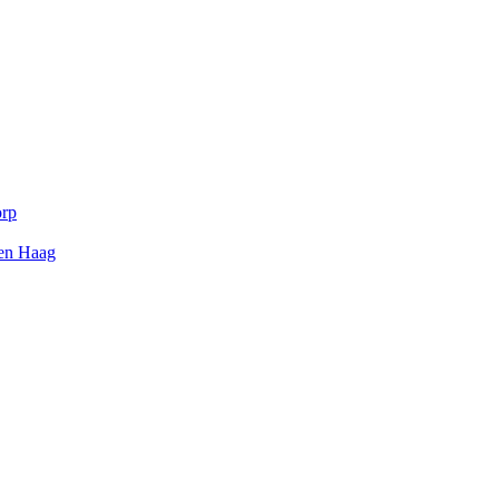
orp
Den Haag