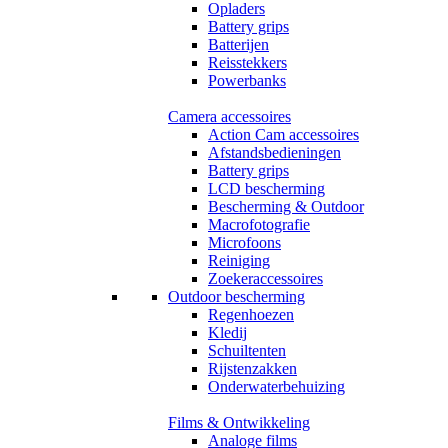
Opladers
Battery grips
Batterijen
Reisstekkers
Powerbanks
Camera accessoires
Action Cam accessoires
Afstandsbedieningen
Battery grips
LCD bescherming
Bescherming & Outdoor
Macrofotografie
Microfoons
Reiniging
Zoekeraccessoires
Outdoor bescherming
Regenhoezen
Kledij
Schuiltenten
Rijstenzakken
Onderwaterbehuizing
Films & Ontwikkeling
Analoge films