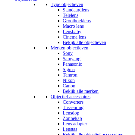
Type objectieven
Standaardlens
Telelens
Groothoeklens
Macro lens
Lensbaby
Cinema lens
Bekijk alle objectieven
Merken objectieven
Sony
Samyang
Panasonic
Sigma
Tamron
Nikon
Canon
Bekijk alle merken
Objectief accessoires
Converters
Tussenring
Lensdop
Zonnekap
Lens adapter
Lenstas
Bekijk alle objectief accessoires