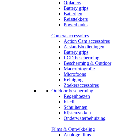
Opladers
Battery grips
Batterijen
Reisstekkers
Powerbanks
Camera accessoires
Action Cam accessoires
Afstandsbedieningen
Battery grips
LCD bescherming
Bescherming & Outdoor
Macrofotografie
Microfoons
Reiniging
Zoekeraccessoires
Outdoor bescherming
Regenhoezen
Kledij
Schuiltenten
Rijstenzakken
Onderwaterbehuizing
Films & Ontwikkeling
Analoge films