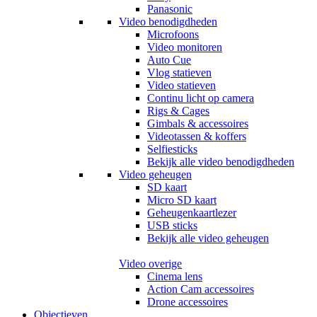
Panasonic
Video benodigdheden
Microfoons
Video monitoren
Auto Cue
Vlog statieven
Video statieven
Continu licht op camera
Rigs & Cages
Gimbals & accessoires
Videotassen & koffers
Selfiesticks
Bekijk alle video benodigdheden
Video geheugen
SD kaart
Micro SD kaart
Geheugenkaartlezer
USB sticks
Bekijk alle video geheugen
Video overige
Cinema lens
Action Cam accessoires
Drone accessoires
Objectieven