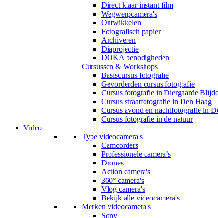
Direct klaar instant film
Wegwerpcamera's
Ontwikkelen
Fotografisch papier
Archiveren
Diaprojectie
DOKA benodigheden
Cursussen & Workshops
Basiscursus fotografie
Gevorderden cursus fotografie
Cursus fotografie in Diergaarde Blijd
Cursus straatfotografie in Den Haag
Cursus avond en nachtfotografie in 
Cursus fotografie in de natuur
Video
Type videocamera's
Camcorders
Professionele camera’s
Drones
Action camera's
360° camera's
Vlog camera's
Bekijk alle videocamera's
Merken videocamera's
Sony