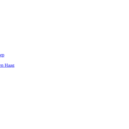
orp
Den Haag