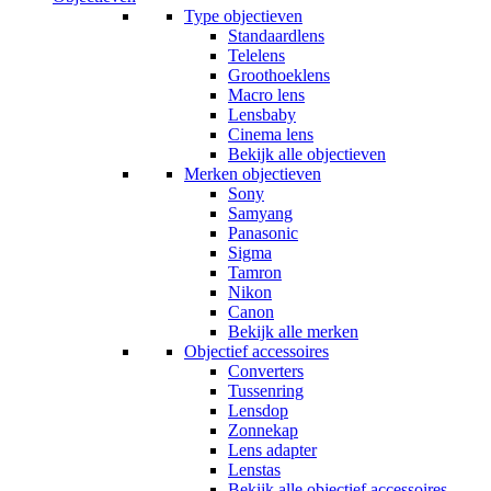
Type objectieven
Standaardlens
Telelens
Groothoeklens
Macro lens
Lensbaby
Cinema lens
Bekijk alle objectieven
Merken objectieven
Sony
Samyang
Panasonic
Sigma
Tamron
Nikon
Canon
Bekijk alle merken
Objectief accessoires
Converters
Tussenring
Lensdop
Zonnekap
Lens adapter
Lenstas
Bekijk alle objectief accessoires