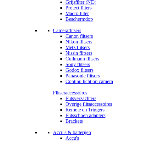
Grijsfilter (ND)
Protect filters
Macro filter
Beschermdop
Cameraflitsers
Canon flitsers
Nikon flitsers
Metz flitsers
Nissin flitsers
Cullmann flitsers
Sony flitsers
Godox flitsers
Panasonic flitsers
Continu licht op camera
Flitseraccessoires
Flitsverzachters
Overige flitsaccessoires
Remote en Triggers
Flitsschoen adapters
Brackets
Accu's & batterijen
Accu's