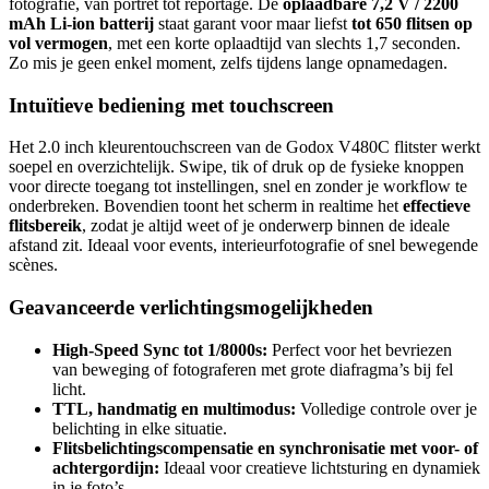
fotografie, van portret tot reportage. De
oplaadbare 7,2 V / 2200
mAh Li-ion batterij
staat garant voor maar liefst
tot 650 flitsen op
vol vermogen
, met een korte oplaadtijd van slechts 1,7 seconden.
Zo mis je geen enkel moment, zelfs tijdens lange opnamedagen.
Intuïtieve bediening met touchscreen
Het 2.0 inch kleurentouchscreen van de Godox V480C flitster werkt
soepel en overzichtelijk. Swipe, tik of druk op de fysieke knoppen
voor directe toegang tot instellingen, snel en zonder je workflow te
onderbreken. Bovendien toont het scherm in realtime het
effectieve
flitsbereik
, zodat je altijd weet of je onderwerp binnen de ideale
afstand zit. Ideaal voor events, interieurfotografie of snel bewegende
scènes.
Geavanceerde verlichtingsmogelijkheden
High-Speed Sync tot 1/8000s:
Perfect voor het bevriezen
van beweging of fotograferen met grote diafragma’s bij fel
licht.
TTL, handmatig en multimodus:
Volledige controle over je
belichting in elke situatie.
Flitsbelichtingscompensatie en synchronisatie met voor- of
achtergordijn:
Ideaal voor creatieve lichtsturing en dynamiek
in je foto’s.