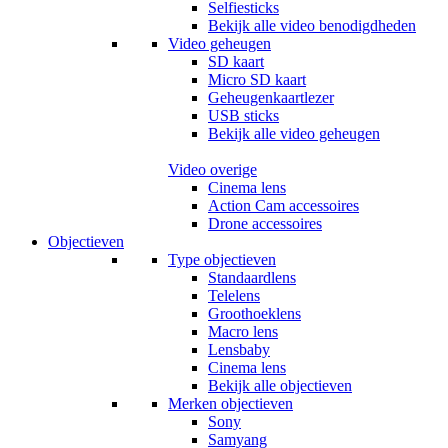
Selfiesticks
Bekijk alle video benodigdheden
Video geheugen
SD kaart
Micro SD kaart
Geheugenkaartlezer
USB sticks
Bekijk alle video geheugen
Video overige
Cinema lens
Action Cam accessoires
Drone accessoires
Objectieven
Type objectieven
Standaardlens
Telelens
Groothoeklens
Macro lens
Lensbaby
Cinema lens
Bekijk alle objectieven
Merken objectieven
Sony
Samyang