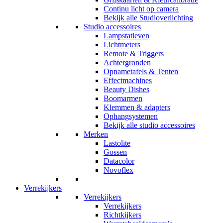
Continu licht op camera
Bekijk alle Studioverlichting
Studio accessoires
Lampstatieven
Lichtmeters
Remote & Triggers
Achtergronden
Opnametafels & Tenten
Effectmachines
Beauty Dishes
Boomarmen
Klemmen & adapters
Ophangsystemen
Bekijk alle studio accessoires
Merken
Lastolite
Gossen
Datacolor
Novoflex
Verrekijkers
Verrekijkers
Verrekijkers
Richtkijkers