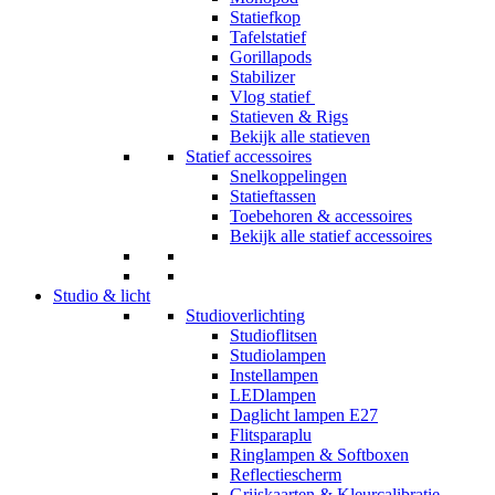
Statiefkop
Tafelstatief
Gorillapods
Stabilizer
Vlog statief
Statieven & Rigs
Bekijk alle statieven
Statief accessoires
Snelkoppelingen
Statieftassen
Toebehoren & accessoires
Bekijk alle statief accessoires
Studio & licht
Studioverlichting
Studioflitsen
Studiolampen
Instellampen
LEDlampen
Daglicht lampen E27
Flitsparaplu
Ringlampen & Softboxen
Reflectiescherm
Grijskaarten & Kleurcalibratie