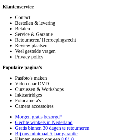
Klantenservice
Contact
Bestellen & levering
Betalen
Service & Garantie
Retourneren/ Herroepingsrecht
Review plaatsen
Veel gestelde vragen
Privacy policy
Populaire pagina's
Pasfoto's maken
Video naar DVD
Cursussen & Workshops
Inktcartridges
Fotocamera's
Camera accessoires
Morgen gratis bezorgd*
6 echte winkels in Nederland
Gratis binnen 30 dagen te retourneren
Bij ons minimaal 5 jaar garantie
Klanten geven ons een
8,8/10