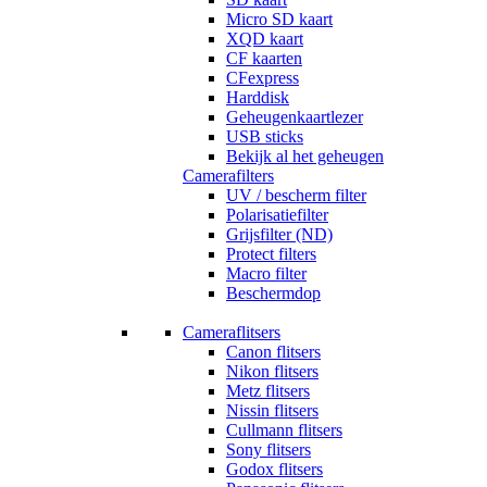
Micro SD kaart
XQD kaart
CF kaarten
CFexpress
Harddisk
Geheugenkaartlezer
USB sticks
Bekijk al het geheugen
Camerafilters
UV / bescherm filter
Polarisatiefilter
Grijsfilter (ND)
Protect filters
Macro filter
Beschermdop
Cameraflitsers
Canon flitsers
Nikon flitsers
Metz flitsers
Nissin flitsers
Cullmann flitsers
Sony flitsers
Godox flitsers