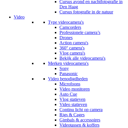
Cursus avond en nachtfotografie in
Den Haag
Cursus fotografie in de natuur
Video
Type videocamera's
Camcorders
Professionele camera’s
Drones
Action camera's
360° camera's
Vlog camera's
Bekijk alle videocamera's
Merken videocamera's
Sony
Panasonic
Video benodigdheden
Microfoons
Video monitoren
Auto Cue
Vlog statieven
Video statieven
Continu licht op camera
Rigs & Cages
Gimbals & accessoires
Videotassen & koffers