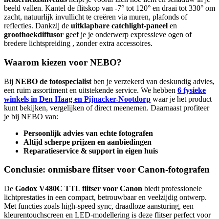
beeld vallen. Kantel de flitskop van -7° tot 120° en draai tot 330° om
zacht, natuurlijk invullicht te creëren via muren, plafonds of
reflecties. Dankzij de
uitklapbare catchlight-paneel
en
groothoekdiffusor
geef je je onderwerp expressieve ogen of
bredere lichtspreiding , zonder extra accessoires.
Waarom kiezen voor NEBO?
Bij
NEBO de fotospecialist
ben je verzekerd van deskundig advies,
een ruim assortiment en uitstekende service. We hebben
6 fysieke
winkels in Den Haag en Pijnacker-Nootdorp
waar je het product
kunt bekijken, vergelijken of direct meenemen. Daarnaast profiteer
je bij NEBO van:
Persoonlijk advies van echte fotografen
Altijd scherpe prijzen en aanbiedingen
Reparatieservice & support in eigen huis
Conclusie: onmisbare flitser voor Canon-fotografen
De
Godox V480C TTL flitser voor Canon
biedt professionele
lichtprestaties in een compact, betrouwbaar en veelzijdig ontwerp.
Met functies zoals high-speed sync, draadloze aansturing, een
kleurentouchscreen en LED-modellering is deze flitser perfect voor