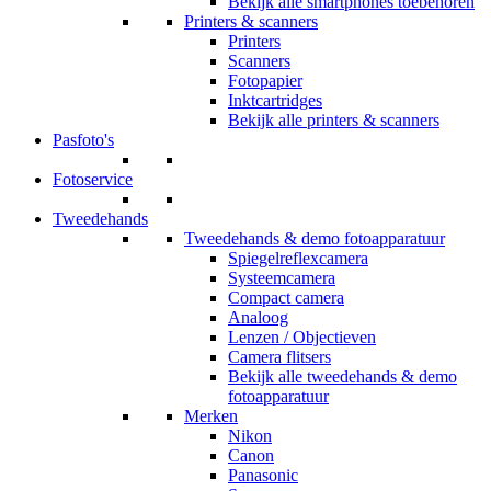
Bekijk alle smartphones toebehoren
Printers & scanners
Printers
Scanners
Fotopapier
Inktcartridges
Bekijk alle printers & scanners
Pasfoto's
Fotoservice
Tweedehands
Tweedehands & demo fotoapparatuur
Spiegelreflexcamera
Systeemcamera
Compact camera
Analoog
Lenzen / Objectieven
Camera flitsers
Bekijk alle tweedehands & demo
fotoapparatuur
Merken
Nikon
Canon
Panasonic