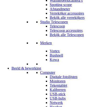
Warmtebeeldcamera’s
Spotting scope
Afstandmeter
Verrekijker accessoires
Bekijk alle verrekijkers
Studio Telescopen
Telescoop
Telescoop accessoires
Bekijk alle Telescopen
Merken
Vortex
Bushnell
Kowa
Beeld & bewerking
Computer
Digitale fotolijsten
Monitoren
Tekentablet
Kalibreren
USB-stick
USB-hubs
Netwerk
Headset