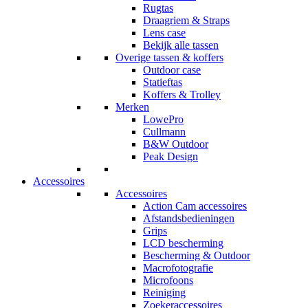
Rugtas
Draagriem & Straps
Lens case
Bekijk alle tassen
Overige tassen & koffers
Outdoor case
Statieftas
Koffers & Trolley
Merken
LowePro
Cullmann
B&W Outdoor
Peak Design
Accessoires
Accessoires
Action Cam accessoires
Afstandsbedieningen
Grips
LCD bescherming
Bescherming & Outdoor
Macrofotografie
Microfoons
Reiniging
Zoekeraccessoires