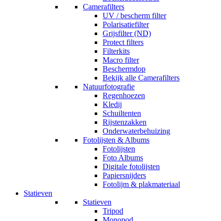
Camerafilters
UV / bescherm filter
Polarisatiefilter
Grijsfilter (ND)
Protect filters
Filterkits
Macro filter
Beschermdop
Bekijk alle Camerafilters
Natuurfotografie
Regenhoezen
Kledij
Schuiltenten
Rijstenzakken
Onderwaterbehuizing
Fotolijsten & Albums
Fotolijsten
Foto Albums
Digitale fotolijsten
Papiersnijders
Fotolijm & plakmateriaal
Statieven
Statieven
Tripod
Monopod