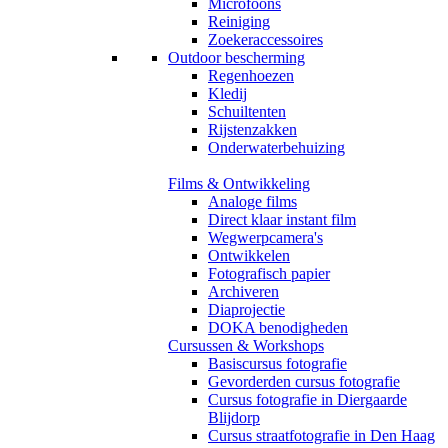
Microfoons
Reiniging
Zoekeraccessoires
Outdoor bescherming
Regenhoezen
Kledij
Schuiltenten
Rijstenzakken
Onderwaterbehuizing
Films & Ontwikkeling
Analoge films
Direct klaar instant film
Wegwerpcamera's
Ontwikkelen
Fotografisch papier
Archiveren
Diaprojectie
DOKA benodigheden
Cursussen & Workshops
Basiscursus fotografie
Gevorderden cursus fotografie
Cursus fotografie in Diergaarde
Blijdorp
Cursus straatfotografie in Den Haag