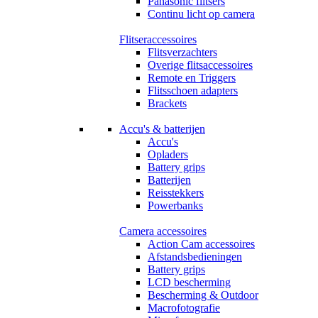
Panasonic flitsers
Continu licht op camera
Flitseraccessoires
Flitsverzachters
Overige flitsaccessoires
Remote en Triggers
Flitsschoen adapters
Brackets
Accu's & batterijen
Accu's
Opladers
Battery grips
Batterijen
Reisstekkers
Powerbanks
Camera accessoires
Action Cam accessoires
Afstandsbedieningen
Battery grips
LCD bescherming
Bescherming & Outdoor
Macrofotografie