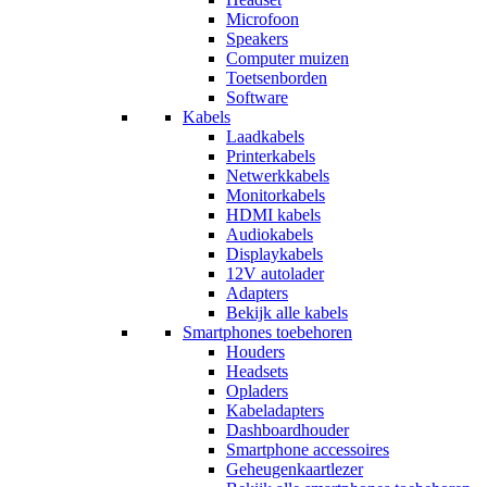
Microfoon
Speakers
Computer muizen
Toetsenborden
Software
Kabels
Laadkabels
Printerkabels
Netwerkkabels
Monitorkabels
HDMI kabels
Audiokabels
Displaykabels
12V autolader
Adapters
Bekijk alle kabels
Smartphones toebehoren
Houders
Headsets
Opladers
Kabeladapters
Dashboardhouder
Smartphone accessoires
Geheugenkaartlezer