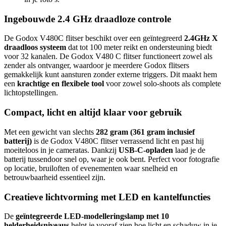
Ingebouwde 2.4 GHz draadloze controle
De Godox V480C flitser beschikt over een geïntegreerd
2.4GHz X
draadloos systeem
dat tot 100 meter reikt en ondersteuning biedt
voor 32 kanalen. De Godox V480 C flitser functioneert zowel als
zender als ontvanger, waardoor je meerdere Godox flitsers
gemakkelijk kunt aansturen zonder externe triggers. Dit maakt hem
een
krachtige en flexibele tool
voor zowel solo-shoots als complete
lichtopstellingen.
Compact, licht en altijd klaar voor gebruik
Met een gewicht van slechts
282 gram (361 gram inclusief
batterij)
is de Godox V480C flitser verrassend licht en past hij
moeiteloos in je cameratas. Dankzij
USB-C-opladen
laad je de
batterij tussendoor snel op, waar je ook bent. Perfect voor fotografie
op locatie, bruiloften of evenementen waar snelheid en
betrouwbaarheid essentieel zijn.
Creatieve lichtvorming met LED en kantelfuncties
De
geïntegreerde LED-modelleringslamp met 10
helderheidsniveaus
helpt je vooraf zien hoe licht en schaduw in je