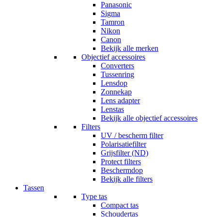
Panasonic
Sigma
Tamron
Nikon
Canon
Bekijk alle merken
Objectief accessoires
Converters
Tussenring
Lensdop
Zonnekap
Lens adapter
Lenstas
Bekijk alle objectief accessoires
Filters
UV / bescherm filter
Polarisatiefilter
Grijsfilter (ND)
Protect filters
Beschermdop
Bekijk alle filters
Tassen
Type tas
Compact tas
Schoudertas