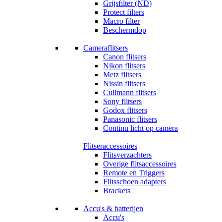
Grijsfilter (ND)
Protect filters
Macro filter
Beschermdop
Cameraflitsers
Canon flitsers
Nikon flitsers
Metz flitsers
Nissin flitsers
Cullmann flitsers
Sony flitsers
Godox flitsers
Panasonic flitsers
Continu licht op camera
Flitseraccessoires
Flitsverzachters
Overige flitsaccessoires
Remote en Triggers
Flitsschoen adapters
Brackets
Accu's & batterijen
Accu's