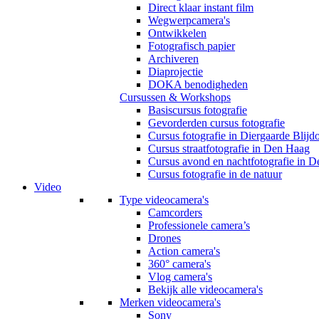
Direct klaar instant film
Wegwerpcamera's
Ontwikkelen
Fotografisch papier
Archiveren
Diaprojectie
DOKA benodigheden
Cursussen & Workshops
Basiscursus fotografie
Gevorderden cursus fotografie
Cursus fotografie in Diergaarde Blijd
Cursus straatfotografie in Den Haag
Cursus avond en nachtfotografie in 
Cursus fotografie in de natuur
Video
Type videocamera's
Camcorders
Professionele camera’s
Drones
Action camera's
360° camera's
Vlog camera's
Bekijk alle videocamera's
Merken videocamera's
Sony