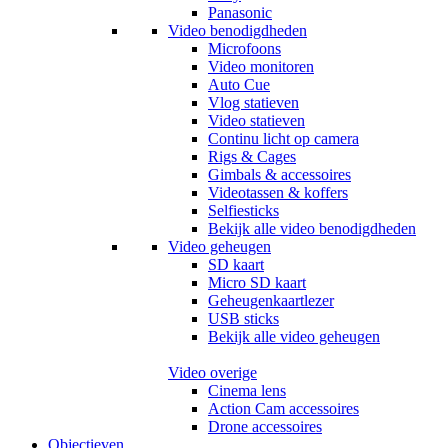
Panasonic
Video benodigdheden
Microfoons
Video monitoren
Auto Cue
Vlog statieven
Video statieven
Continu licht op camera
Rigs & Cages
Gimbals & accessoires
Videotassen & koffers
Selfiesticks
Bekijk alle video benodigdheden
Video geheugen
SD kaart
Micro SD kaart
Geheugenkaartlezer
USB sticks
Bekijk alle video geheugen
Video overige
Cinema lens
Action Cam accessoires
Drone accessoires
Objectieven