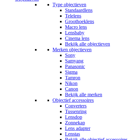
Type objectieven
Standaardlens
Telelens
Groothoeklens
Macro lens
Lensbaby
Cinema lens
Bekijk alle objectieven
Merken objectieven
Sony
Samyang
Panasonic
Sigma
Tamron
Nikon
Canon
Bekijk alle merken
Objectief accessoires
Converters
Tussenring
Lensdop
Zonnekap
Lens adapter
Lenstas
Bekijk alle objectief accessoires