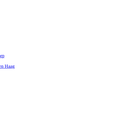
orp
Den Haag