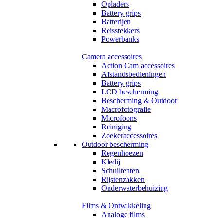
Opladers
Battery grips
Batterijen
Reisstekkers
Powerbanks
Camera accessoires
Action Cam accessoires
Afstandsbedieningen
Battery grips
LCD bescherming
Bescherming & Outdoor
Macrofotografie
Microfoons
Reiniging
Zoekeraccessoires
Outdoor bescherming
Regenhoezen
Kledij
Schuiltenten
Rijstenzakken
Onderwaterbehuizing
Films & Ontwikkeling
Analoge films