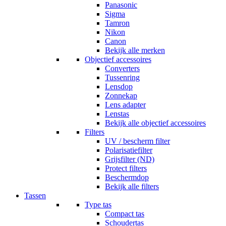
Panasonic
Sigma
Tamron
Nikon
Canon
Bekijk alle merken
Objectief accessoires
Converters
Tussenring
Lensdop
Zonnekap
Lens adapter
Lenstas
Bekijk alle objectief accessoires
Filters
UV / bescherm filter
Polarisatiefilter
Grijsfilter (ND)
Protect filters
Beschermdop
Bekijk alle filters
Tassen
Type tas
Compact tas
Schoudertas