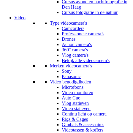
Cursus avond en nachtfotografie in
Den Haag
Cursus fotografie in de natuur
Video
Type videocamera's
Camcorders
Professionele camera’s
Drones
Action camera's
360° camera's
Vlog camera's
Bekijk alle videocamera's
Merken videocamera's
Sony
Panasonic
Video benodigdheden
Microfoons
Video monitoren
Auto Cue
Vlog statieven
Video statieven
Continu licht op camera
Rigs & Cages
Gimbals & accessoires
Videotassen & koffers