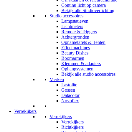
Continu licht op camera
Bekijk alle Studioverlichting
Studio accessoires
Lampstatieven
Lichtmeters
Remote & Triggers
Achtergronden
Opnametafels & Tenten
Effectmachines
Beauty Dishes
Boomarmen
Klemmen & adapters
Ophangsystemen
Bekijk alle studio accessoires
Merken
Lastolite
Gossen
Datacolor
Novoflex
Verrekijkers
Verrekijkers
Verrekijkers
Richtkijkers