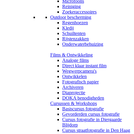
Microfoons
Reiniging
Zoekeraccessoires
Outdoor bescherming
Regenhoezen
Kledij
Schuiltenten
Rijstenzakken
Onderwaterbehuizing
Films & Ontwikkeling
Analoge films
Direct klaar instant film
Wegwerpcamera's
Ontwikkelen
Fotografisch papier
Archiveren
Diaprojectie
DOKA benodigheden
Cursussen & Workshops
Basiscursus fotografie
Gevorderden cursus fotografie
Cursus fotografie in Diergaarde
Blijdorp
Cursus straatfotografie in Den Haag