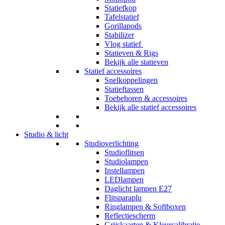
Statiefkop
Tafelstatief
Gorillapods
Stabilizer
Vlog statief
Statieven & Rigs
Bekijk alle statieven
Statief accessoires
Snelkoppelingen
Statieftassen
Toebehoren & accessoires
Bekijk alle statief accessoires
Studio & licht
Studioverlichting
Studioflitsen
Studiolampen
Instellampen
LEDlampen
Daglicht lampen E27
Flitsparaplu
Ringlampen & Softboxen
Reflectiescherm
Grijskaarten & Kleurcalibratie