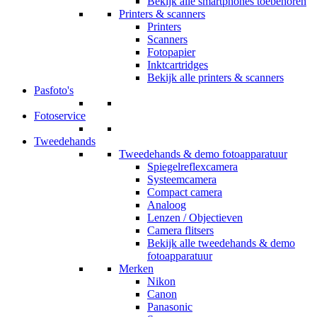
Bekijk alle smartphones toebehoren
Printers & scanners
Printers
Scanners
Fotopapier
Inktcartridges
Bekijk alle printers & scanners
Pasfoto's
Fotoservice
Tweedehands
Tweedehands & demo fotoapparatuur
Spiegelreflexcamera
Systeemcamera
Compact camera
Analoog
Lenzen / Objectieven
Camera flitsers
Bekijk alle tweedehands & demo
fotoapparatuur
Merken
Nikon
Canon
Panasonic