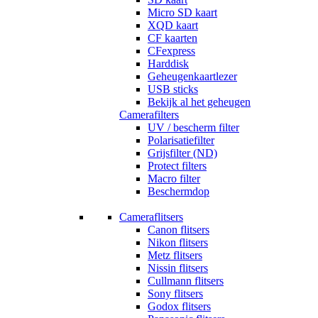
Micro SD kaart
XQD kaart
CF kaarten
CFexpress
Harddisk
Geheugenkaartlezer
USB sticks
Bekijk al het geheugen
Camerafilters
UV / bescherm filter
Polarisatiefilter
Grijsfilter (ND)
Protect filters
Macro filter
Beschermdop
Cameraflitsers
Canon flitsers
Nikon flitsers
Metz flitsers
Nissin flitsers
Cullmann flitsers
Sony flitsers
Godox flitsers