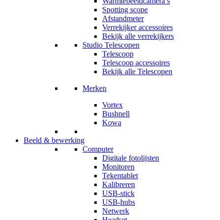
Warmtebeeldcamera’s
Spotting scope
Afstandmeter
Verrekijker accessoires
Bekijk alle verrekijkers
Studio Telescopen
Telescoop
Telescoop accessoires
Bekijk alle Telescopen
Merken
Vortex
Bushnell
Kowa
Beeld & bewerking
Computer
Digitale fotolijsten
Monitoren
Tekentablet
Kalibreren
USB-stick
USB-hubs
Netwerk
Headset