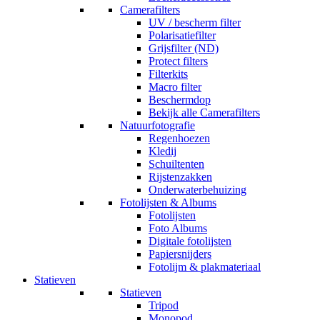
Camerafilters
UV / bescherm filter
Polarisatiefilter
Grijsfilter (ND)
Protect filters
Filterkits
Macro filter
Beschermdop
Bekijk alle Camerafilters
Natuurfotografie
Regenhoezen
Kledij
Schuiltenten
Rijstenzakken
Onderwaterbehuizing
Fotolijsten & Albums
Fotolijsten
Foto Albums
Digitale fotolijsten
Papiersnijders
Fotolijm & plakmateriaal
Statieven
Statieven
Tripod
Monopod