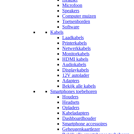
Microfoon
Speakers
Computer muizen
Toetsenborden
Software
Kabels
Laadkabels
Printerkabels
Netwerkkabels
Monitorkabels
HDMI kabels
Audiokabels
Displaykabels
12V autolader
Adapters
Bekijk alle kabels
Smartphones toebehoren
Houders
Headsets
Opladers
Kabeladapters
Dashboardhouder
Smartphone accessoires
Geheugenkaartlezer