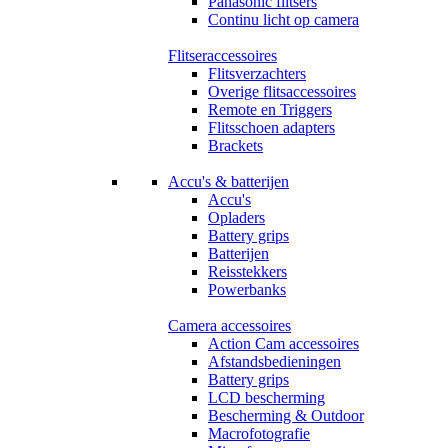
Panasonic flitsers
Continu licht op camera
Flitseraccessoires
Flitsverzachters
Overige flitsaccessoires
Remote en Triggers
Flitsschoen adapters
Brackets
Accu's & batterijen
Accu's
Opladers
Battery grips
Batterijen
Reisstekkers
Powerbanks
Camera accessoires
Action Cam accessoires
Afstandsbedieningen
Battery grips
LCD bescherming
Bescherming & Outdoor
Macrofotografie