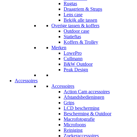
Rugtas
Draagriem & Straps
Lens case
Bekijk alle tassen
Overige tassen & koffers
Outdoor case
Statieftas
Koffers & Trolley
Merken
LowePro
Cullmann
B&W Outdoor
Peak Design
Accessoires
Accessoires
Action Cam accessoires
Afstandsbedieningen
Grips
LCD bescherming
Bescherming & Outdoor
Macrofotografie
Microfoons
Reiniging
Zoekeraccessoires