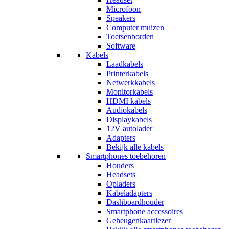
Microfoon
Speakers
Computer muizen
Toetsenborden
Software
Kabels
Laadkabels
Printerkabels
Netwerkkabels
Monitorkabels
HDMI kabels
Audiokabels
Displaykabels
12V autolader
Adapters
Bekijk alle kabels
Smartphones toebehoren
Houders
Headsets
Opladers
Kabeladapters
Dashboardhouder
Smartphone accessoires
Geheugenkaartlezer