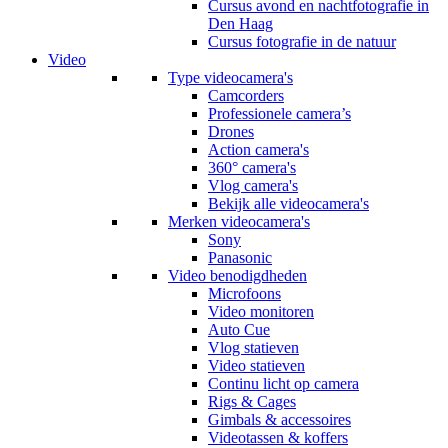
Cursus avond en nachtfotografie in
Den Haag
Cursus fotografie in de natuur
Video
Type videocamera's
Camcorders
Professionele camera’s
Drones
Action camera's
360° camera's
Vlog camera's
Bekijk alle videocamera's
Merken videocamera's
Sony
Panasonic
Video benodigdheden
Microfoons
Video monitoren
Auto Cue
Vlog statieven
Video statieven
Continu licht op camera
Rigs & Cages
Gimbals & accessoires
Videotassen & koffers