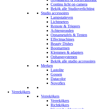
Continu licht op camera
Bekijk alle Studioverlichting
Studio accessoires
Lampstatieven
Lichtmeters
Remote & Triggers
Achtergronden
Opnametafels & Tenten
Effectmachines
Beauty Dishes
Boomarmen
Klemmen & adapters
Ophangsystemen
Bekijk alle studio accessoires
Merken
Lastolite
Gossen
Datacolor
Novoflex
Verrekijkers
Verrekijkers
Verrekijkers
Richtkijkers