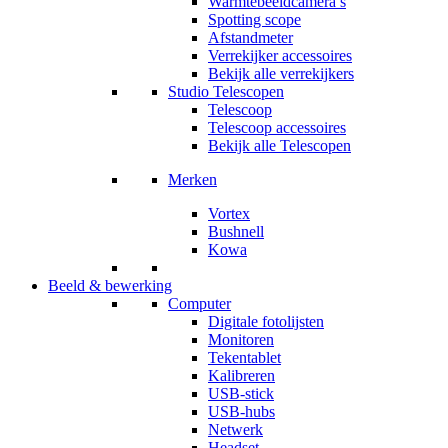
Warmtebeeldcamera’s
Spotting scope
Afstandmeter
Verrekijker accessoires
Bekijk alle verrekijkers
Studio Telescopen
Telescoop
Telescoop accessoires
Bekijk alle Telescopen
Merken
Vortex
Bushnell
Kowa
Beeld & bewerking
Computer
Digitale fotolijsten
Monitoren
Tekentablet
Kalibreren
USB-stick
USB-hubs
Netwerk
Headset