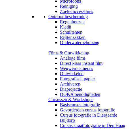
Microfoons
Reiniging
Zoekeraccessoires
Outdoor bescherming
Regenhoezen
Kledij
Schuiltenten
Rijstenzakken
Onderwaterbehuizing
Films & Ontwikkeling
Analoge films
Direct klaar instant film
Wegwerpcamera's
Ontwikkelen
Fotografisch papier
Archiveren
Diaprojectie
DOKA benodigheden
Cursussen & Workshops
Basiscursus fotografie
Gevorderden cursus fotografie
Cursus fotografie in Diergaarde
Blijdorp
Cursus straatfotografie in Den Haag