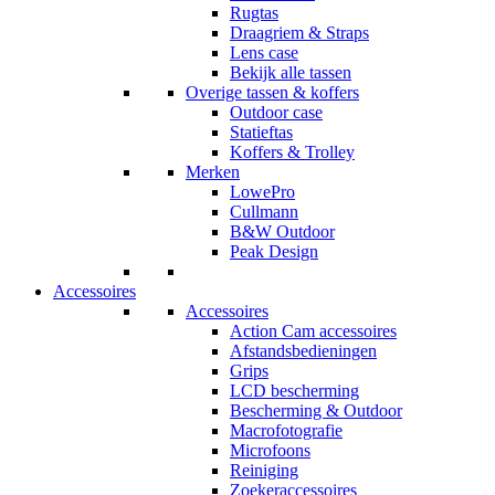
Rugtas
Draagriem & Straps
Lens case
Bekijk alle tassen
Overige tassen & koffers
Outdoor case
Statieftas
Koffers & Trolley
Merken
LowePro
Cullmann
B&W Outdoor
Peak Design
Accessoires
Accessoires
Action Cam accessoires
Afstandsbedieningen
Grips
LCD bescherming
Bescherming & Outdoor
Macrofotografie
Microfoons
Reiniging
Zoekeraccessoires