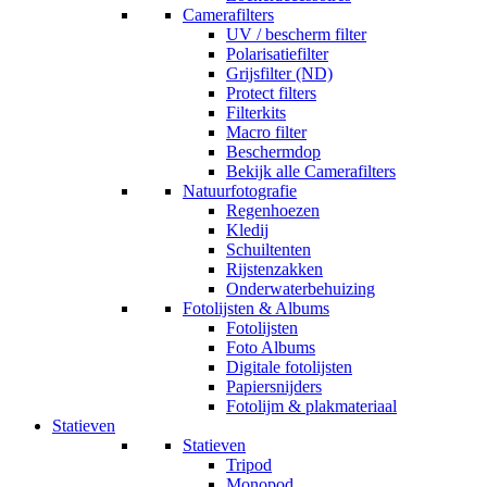
Camerafilters
UV / bescherm filter
Polarisatiefilter
Grijsfilter (ND)
Protect filters
Filterkits
Macro filter
Beschermdop
Bekijk alle Camerafilters
Natuurfotografie
Regenhoezen
Kledij
Schuiltenten
Rijstenzakken
Onderwaterbehuizing
Fotolijsten & Albums
Fotolijsten
Foto Albums
Digitale fotolijsten
Papiersnijders
Fotolijm & plakmateriaal
Statieven
Statieven
Tripod
Monopod