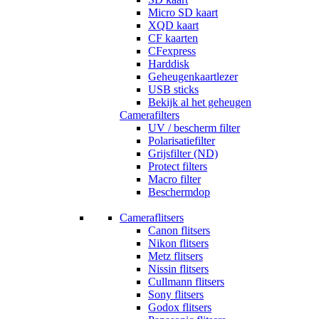
Micro SD kaart
XQD kaart
CF kaarten
CFexpress
Harddisk
Geheugenkaartlezer
USB sticks
Bekijk al het geheugen
Camerafilters
UV / bescherm filter
Polarisatiefilter
Grijsfilter (ND)
Protect filters
Macro filter
Beschermdop
Cameraflitsers
Canon flitsers
Nikon flitsers
Metz flitsers
Nissin flitsers
Cullmann flitsers
Sony flitsers
Godox flitsers