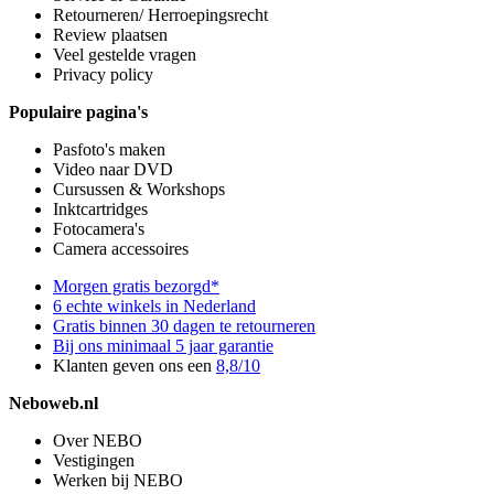
Retourneren/ Herroepingsrecht
Review plaatsen
Veel gestelde vragen
Privacy policy
Populaire pagina's
Pasfoto's maken
Video naar DVD
Cursussen & Workshops
Inktcartridges
Fotocamera's
Camera accessoires
Morgen gratis bezorgd*
6 echte winkels in Nederland
Gratis binnen 30 dagen te retourneren
Bij ons minimaal 5 jaar garantie
Klanten geven ons een
8,8/10
Neboweb.nl
Over NEBO
Vestigingen
Werken bij NEBO