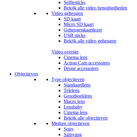
Selfiesticks
Bekijk alle video benodigdheden
Video geheugen
SD kaart
Micro SD kaart
Geheugenkaartlezer
USB sticks
Bekijk alle video geheugen
Video overige
Cinema lens
Action Cam accessoires
Drone accessoires
Objectieven
Type objectieven
Standaardlens
Telelens
Groothoeklens
Macro lens
Lensbaby
Cinema lens
Bekijk alle objectieven
Merken objectieven
Sony
Samyang