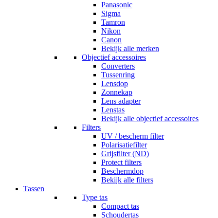
Panasonic
Sigma
Tamron
Nikon
Canon
Bekijk alle merken
Objectief accessoires
Converters
Tussenring
Lensdop
Zonnekap
Lens adapter
Lenstas
Bekijk alle objectief accessoires
Filters
UV / bescherm filter
Polarisatiefilter
Grijsfilter (ND)
Protect filters
Beschermdop
Bekijk alle filters
Tassen
Type tas
Compact tas
Schoudertas