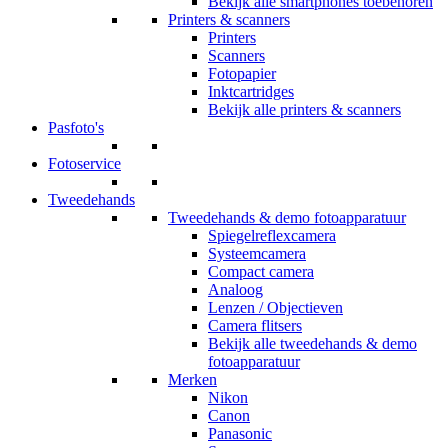
Bekijk alle smartphones toebehoren
Printers & scanners
Printers
Scanners
Fotopapier
Inktcartridges
Bekijk alle printers & scanners
Pasfoto's
Fotoservice
Tweedehands
Tweedehands & demo fotoapparatuur
Spiegelreflexcamera
Systeemcamera
Compact camera
Analoog
Lenzen / Objectieven
Camera flitsers
Bekijk alle tweedehands & demo
fotoapparatuur
Merken
Nikon
Canon
Panasonic