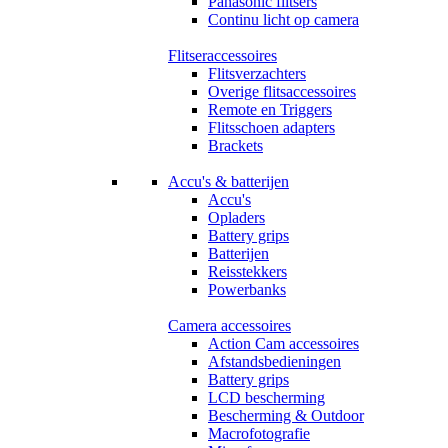
Panasonic flitsers
Continu licht op camera
Flitseraccessoires
Flitsverzachters
Overige flitsaccessoires
Remote en Triggers
Flitsschoen adapters
Brackets
Accu's & batterijen
Accu's
Opladers
Battery grips
Batterijen
Reisstekkers
Powerbanks
Camera accessoires
Action Cam accessoires
Afstandsbedieningen
Battery grips
LCD bescherming
Bescherming & Outdoor
Macrofotografie