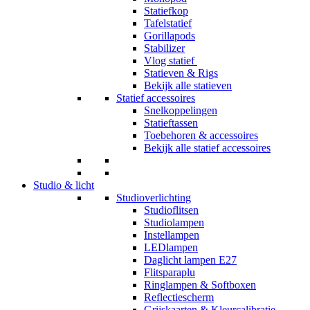
Statiefkop
Tafelstatief
Gorillapods
Stabilizer
Vlog statief
Statieven & Rigs
Bekijk alle statieven
Statief accessoires
Snelkoppelingen
Statieftassen
Toebehoren & accessoires
Bekijk alle statief accessoires
Studio & licht
Studioverlichting
Studioflitsen
Studiolampen
Instellampen
LEDlampen
Daglicht lampen E27
Flitsparaplu
Ringlampen & Softboxen
Reflectiescherm
Grijskaarten & Kleurcalibratie