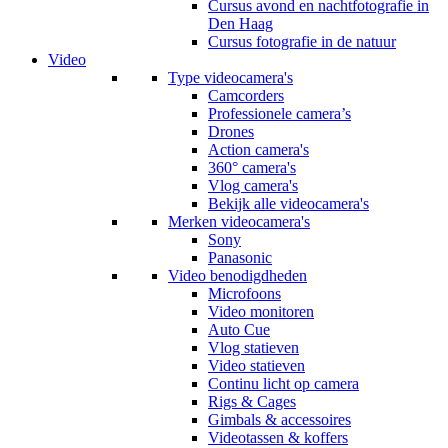
Cursus avond en nachtfotografie in
Den Haag
Cursus fotografie in de natuur
Video
Type videocamera's
Camcorders
Professionele camera’s
Drones
Action camera's
360° camera's
Vlog camera's
Bekijk alle videocamera's
Merken videocamera's
Sony
Panasonic
Video benodigdheden
Microfoons
Video monitoren
Auto Cue
Vlog statieven
Video statieven
Continu licht op camera
Rigs & Cages
Gimbals & accessoires
Videotassen & koffers