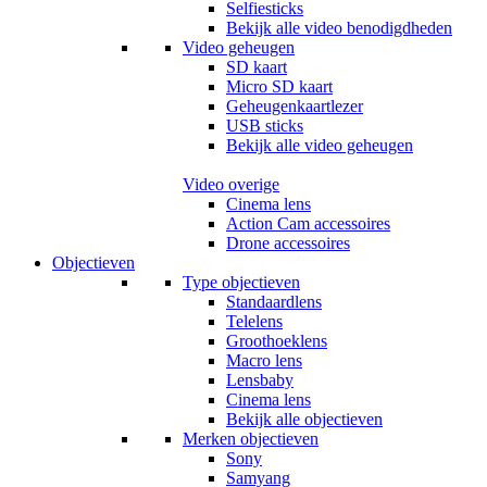
Selfiesticks
Bekijk alle video benodigdheden
Video geheugen
SD kaart
Micro SD kaart
Geheugenkaartlezer
USB sticks
Bekijk alle video geheugen
Video overige
Cinema lens
Action Cam accessoires
Drone accessoires
Objectieven
Type objectieven
Standaardlens
Telelens
Groothoeklens
Macro lens
Lensbaby
Cinema lens
Bekijk alle objectieven
Merken objectieven
Sony
Samyang