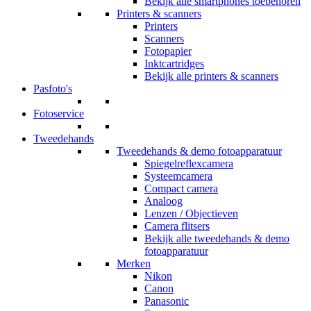
Bekijk alle smartphones toebehoren
Printers & scanners
Printers
Scanners
Fotopapier
Inktcartridges
Bekijk alle printers & scanners
Pasfoto's
Fotoservice
Tweedehands
Tweedehands & demo fotoapparatuur
Spiegelreflexcamera
Systeemcamera
Compact camera
Analoog
Lenzen / Objectieven
Camera flitsers
Bekijk alle tweedehands & demo
fotoapparatuur
Merken
Nikon
Canon
Panasonic