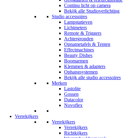
Continu licht op camera
Bekijk alle Studioverlichting
Studio accessoires
Lampstatieven
Lichtmeters
Remote & Triggers
Achtergronden
Opnametafels & Tenten
Effectmachines
Beauty Dishes
Boomarmen
Klemmen & adapters
Ophangsystemen
Bekijk alle studio accessoires
Merken
Lastolite
Gossen
Datacolor
Novoflex
Verrekijkers
Verrekijkers
Verrekijkers
Richtkijkers