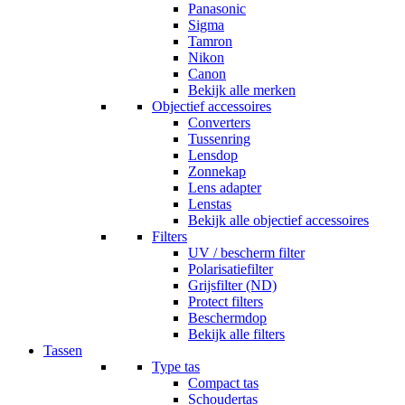
Panasonic
Sigma
Tamron
Nikon
Canon
Bekijk alle merken
Objectief accessoires
Converters
Tussenring
Lensdop
Zonnekap
Lens adapter
Lenstas
Bekijk alle objectief accessoires
Filters
UV / bescherm filter
Polarisatiefilter
Grijsfilter (ND)
Protect filters
Beschermdop
Bekijk alle filters
Tassen
Type tas
Compact tas
Schoudertas