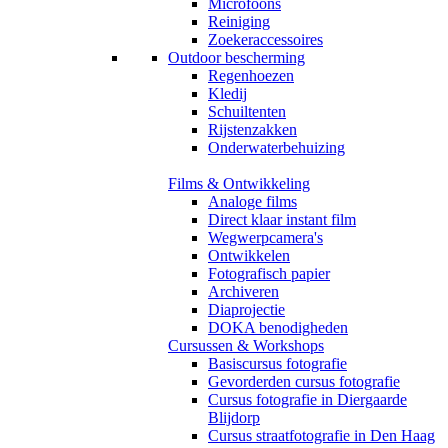
Microfoons
Reiniging
Zoekeraccessoires
Outdoor bescherming
Regenhoezen
Kledij
Schuiltenten
Rijstenzakken
Onderwaterbehuizing
Films & Ontwikkeling
Analoge films
Direct klaar instant film
Wegwerpcamera's
Ontwikkelen
Fotografisch papier
Archiveren
Diaprojectie
DOKA benodigheden
Cursussen & Workshops
Basiscursus fotografie
Gevorderden cursus fotografie
Cursus fotografie in Diergaarde
Blijdorp
Cursus straatfotografie in Den Haag