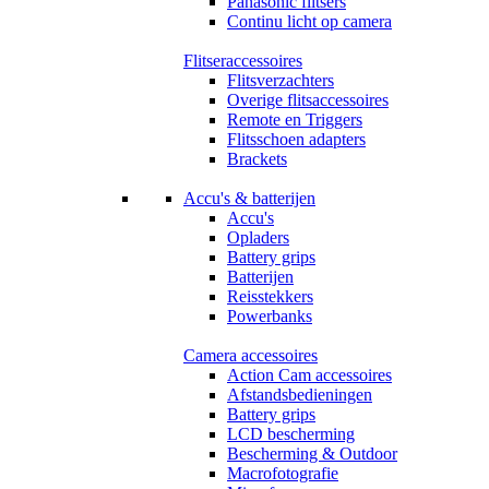
Panasonic flitsers
Continu licht op camera
Flitseraccessoires
Flitsverzachters
Overige flitsaccessoires
Remote en Triggers
Flitsschoen adapters
Brackets
Accu's & batterijen
Accu's
Opladers
Battery grips
Batterijen
Reisstekkers
Powerbanks
Camera accessoires
Action Cam accessoires
Afstandsbedieningen
Battery grips
LCD bescherming
Bescherming & Outdoor
Macrofotografie