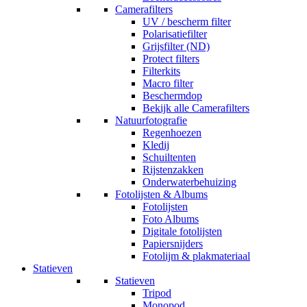
Camerafilters
UV / bescherm filter
Polarisatiefilter
Grijsfilter (ND)
Protect filters
Filterkits
Macro filter
Beschermdop
Bekijk alle Camerafilters
Natuurfotografie
Regenhoezen
Kledij
Schuiltenten
Rijstenzakken
Onderwaterbehuizing
Fotolijsten & Albums
Fotolijsten
Foto Albums
Digitale fotolijsten
Papiersnijders
Fotolijm & plakmateriaal
Statieven
Statieven
Tripod
Monopod