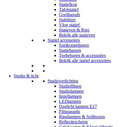
Statiefkop
Tafelstatief
Gorillapods
Stabilizer
Vlog statief
Statieven & Rigs
Bekijk alle statieven
Statief accessoires
Snelkoppelingen
Statieftassen
Toebehoren & accessoires
Bekijk alle statief accessoires
Studio & licht
Studioverlichting
Studioflitsen
Studiolampen
Instellampen
LEDlampen
Daglicht lampen E27
Flitsparaplu
Ringlampen & Softboxen
Reflectiescherm
Grijskaarten & Kleurcalibratie