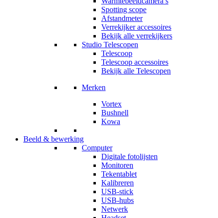
Warmtebeeldcamera’s
Spotting scope
Afstandmeter
Verrekijker accessoires
Bekijk alle verrekijkers
Studio Telescopen
Telescoop
Telescoop accessoires
Bekijk alle Telescopen
Merken
Vortex
Bushnell
Kowa
Beeld & bewerking
Computer
Digitale fotolijsten
Monitoren
Tekentablet
Kalibreren
USB-stick
USB-hubs
Netwerk
Headset