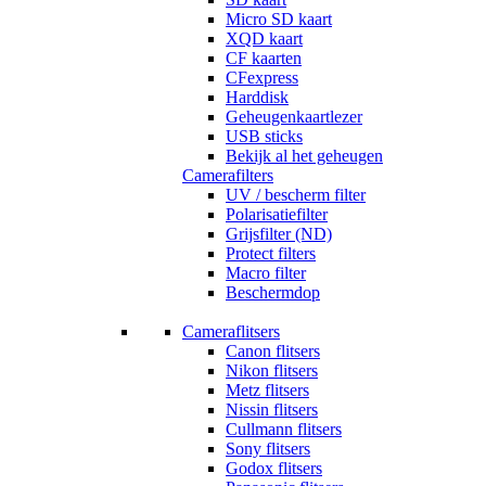
Micro SD kaart
XQD kaart
CF kaarten
CFexpress
Harddisk
Geheugenkaartlezer
USB sticks
Bekijk al het geheugen
Camerafilters
UV / bescherm filter
Polarisatiefilter
Grijsfilter (ND)
Protect filters
Macro filter
Beschermdop
Cameraflitsers
Canon flitsers
Nikon flitsers
Metz flitsers
Nissin flitsers
Cullmann flitsers
Sony flitsers
Godox flitsers