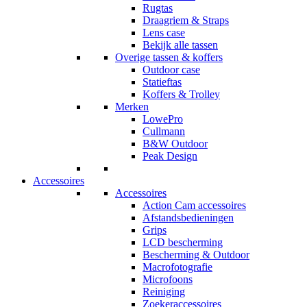
Rugtas
Draagriem & Straps
Lens case
Bekijk alle tassen
Overige tassen & koffers
Outdoor case
Statieftas
Koffers & Trolley
Merken
LowePro
Cullmann
B&W Outdoor
Peak Design
Accessoires
Accessoires
Action Cam accessoires
Afstandsbedieningen
Grips
LCD bescherming
Bescherming & Outdoor
Macrofotografie
Microfoons
Reiniging
Zoekeraccessoires