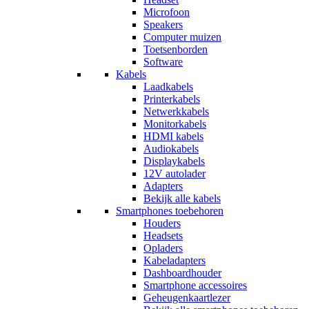
Microfoon
Speakers
Computer muizen
Toetsenborden
Software
Kabels
Laadkabels
Printerkabels
Netwerkkabels
Monitorkabels
HDMI kabels
Audiokabels
Displaykabels
12V autolader
Adapters
Bekijk alle kabels
Smartphones toebehoren
Houders
Headsets
Opladers
Kabeladapters
Dashboardhouder
Smartphone accessoires
Geheugenkaartlezer