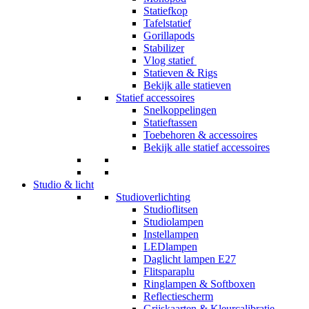
Statiefkop
Tafelstatief
Gorillapods
Stabilizer
Vlog statief
Statieven & Rigs
Bekijk alle statieven
Statief accessoires
Snelkoppelingen
Statieftassen
Toebehoren & accessoires
Bekijk alle statief accessoires
Studio & licht
Studioverlichting
Studioflitsen
Studiolampen
Instellampen
LEDlampen
Daglicht lampen E27
Flitsparaplu
Ringlampen & Softboxen
Reflectiescherm
Grijskaarten & Kleurcalibratie