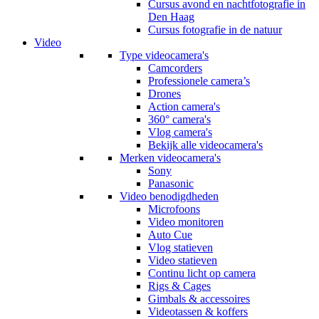
Cursus avond en nachtfotografie in
Den Haag
Cursus fotografie in de natuur
Video
Type videocamera's
Camcorders
Professionele camera’s
Drones
Action camera's
360° camera's
Vlog camera's
Bekijk alle videocamera's
Merken videocamera's
Sony
Panasonic
Video benodigdheden
Microfoons
Video monitoren
Auto Cue
Vlog statieven
Video statieven
Continu licht op camera
Rigs & Cages
Gimbals & accessoires
Videotassen & koffers