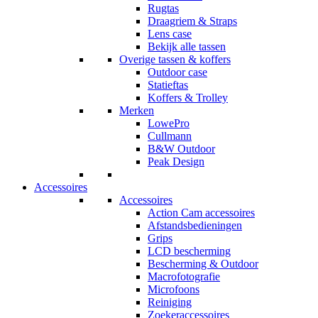
Rugtas
Draagriem & Straps
Lens case
Bekijk alle tassen
Overige tassen & koffers
Outdoor case
Statieftas
Koffers & Trolley
Merken
LowePro
Cullmann
B&W Outdoor
Peak Design
Accessoires
Accessoires
Action Cam accessoires
Afstandsbedieningen
Grips
LCD bescherming
Bescherming & Outdoor
Macrofotografie
Microfoons
Reiniging
Zoekeraccessoires