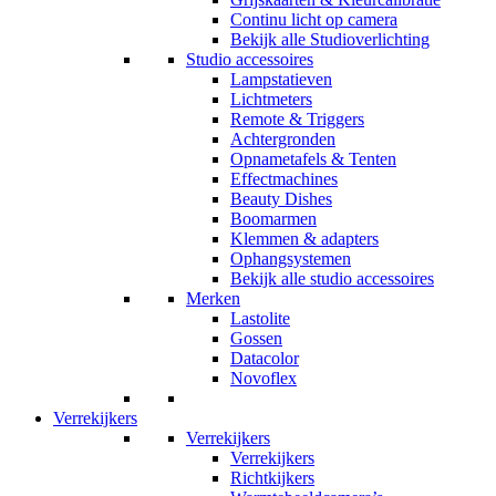
Continu licht op camera
Bekijk alle Studioverlichting
Studio accessoires
Lampstatieven
Lichtmeters
Remote & Triggers
Achtergronden
Opnametafels & Tenten
Effectmachines
Beauty Dishes
Boomarmen
Klemmen & adapters
Ophangsystemen
Bekijk alle studio accessoires
Merken
Lastolite
Gossen
Datacolor
Novoflex
Verrekijkers
Verrekijkers
Verrekijkers
Richtkijkers