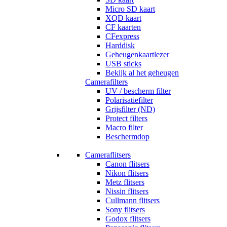
Micro SD kaart
XQD kaart
CF kaarten
CFexpress
Harddisk
Geheugenkaartlezer
USB sticks
Bekijk al het geheugen
Camerafilters
UV / bescherm filter
Polarisatiefilter
Grijsfilter (ND)
Protect filters
Macro filter
Beschermdop
Cameraflitsers
Canon flitsers
Nikon flitsers
Metz flitsers
Nissin flitsers
Cullmann flitsers
Sony flitsers
Godox flitsers