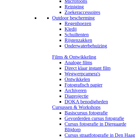
Microfoons
Reiniging
Zoekeraccessoires
Outdoor bescherming
Regenhoezen
Kledij
Schuiltenten
Rijstenzakken
Onderwaterbehuizing
Films & Ontwikkeling
Analoge films
Direct klaar instant film
Wegwerpcamera's
Ontwikkelen
Fotografisch papier
Archiveren
Diaprojectie
DOKA benodigheden
Cursussen & Workshops
Basiscursus fotografie
Gevorderden cursus fotografie
Cursus fotografie in Diergaarde
Blijdorp
Cursus straatfotografie in Den Haag