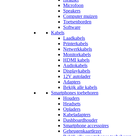
Microfoon
Speakers
Computer muizen
Toetsenborden
Software
Kabels
Laadkabels
Printerkabels
Netwerkkabels
Monitorkabels
HDMI kabels
Audiokabels
Displaykabels
12V autolader
Adapters
Bekijk alle kabels
Smartphones toebehoren
Houders
Headsets
Opladers
Kabeladapters
Dashboardhouder
Smartphone accessoires
Geheugenkaartlezer