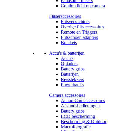
Panasonic flitsers
Continu licht op camera
Flitseraccessoires
Flitsverzachters
Overige flitsaccessoires
Remote en Triggers
Flitsschoen adapters
Brackets
Accu's & batterijen
Accu's
Opladers
Battery grips
Batterijen
Reisstekkers
Powerbanks
Camera accessoires
Action Cam accessoires
Afstandsbedieningen
Battery grips
LCD bescherming
Bescherming & Outdoor
Macrofotografie