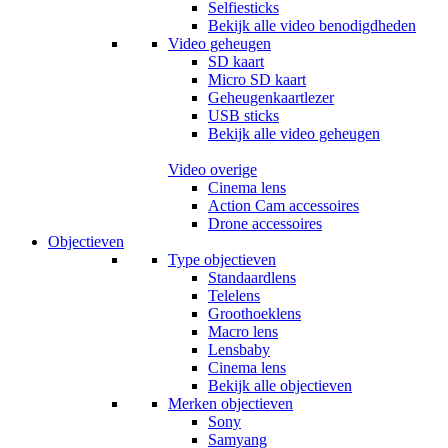
Selfiesticks
Bekijk alle video benodigdheden
Video geheugen
SD kaart
Micro SD kaart
Geheugenkaartlezer
USB sticks
Bekijk alle video geheugen
Video overige
Cinema lens
Action Cam accessoires
Drone accessoires
Objectieven
Type objectieven
Standaardlens
Telelens
Groothoeklens
Macro lens
Lensbaby
Cinema lens
Bekijk alle objectieven
Merken objectieven
Sony
Samyang