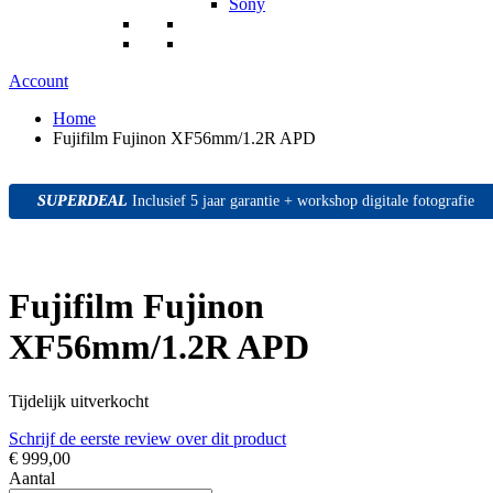
Sony
Account
Home
Fujifilm Fujinon XF56mm/1.2R APD
SUPERDEAL
SUPERDEAL
SUPERDEAL
Inclusief 5 jaar garantie + workshop digitale fotografie
Fujifilm Fujinon
XF56mm/1.2R APD
Tijdelijk uitverkocht
Schrijf de eerste review over dit product
€ 999,00
Aantal