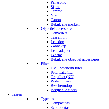
Panasonic
Sigma
Tamron
Nikon
Canon
Bekijk alle merken
Objectief accessoires
Converters
Tussenring
Lensdop
Zonnekap
Lens adapter
Lenstas
Bekijk alle objectief accessoires
Filters
UV / bescherm filter
Polarisatiefilter
Grijsfilter (ND)
Protect filters
Beschermdop
Bekijk alle filters
Tassen
Type tas
Compact tas
Schoudertas