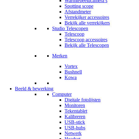
Warmtebeeldcamera’s
Spotting scope
Afstandmeter
Verrekijker accessoires
Bekijk alle verrekijkers
Studio Telescopen
Telescoop
Telescoop accessoires
Bekijk alle Telescopen
Merken
Vortex
Bushnell
Kowa
Beeld & bewerking
Computer
Digitale fotolijsten
Monitoren
Tekentablet
Kalibreren
USB-stick
USB-hubs
Netwerk
Headset