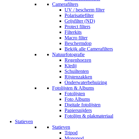
Camerafilters
UV / bescherm filter
Polarisatiefilter
Grijsfilter (ND)
Protect filters
Filterkits
Macro filter
Beschermdop
Bekijk alle Camerafilters
Natuurfotografie
Regenhoezen
Kledij
Schuiltenten
Rijstenzakken
Onderwaterbehuizing
Fotolijsten & Albums
Fotolijsten
Foto Albums
Digitale fotolijsten
Papiersnijders
Fotolijm & plakmateriaal
Statieven
Statieven
Tripod
Monopod