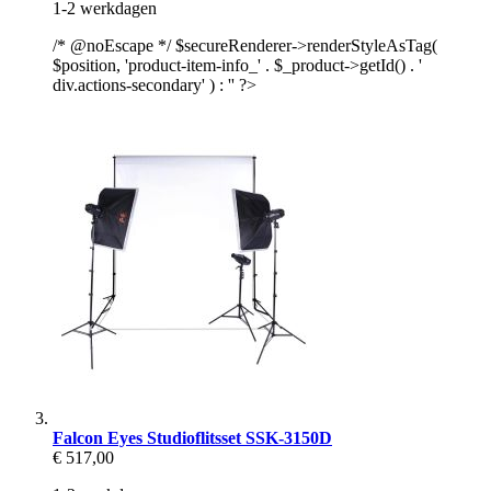
1-2 werkdagen
/* @noEscape */ $secureRenderer->renderStyleAsTag(
$position, 'product-item-info_' . $_product->getId() . '
div.actions-secondary' ) : '' ?>
Falcon Eyes Studioflitsset SSK-3150D
€ 517,00