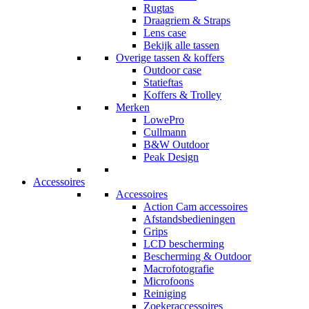
Rugtas
Draagriem & Straps
Lens case
Bekijk alle tassen
Overige tassen & koffers
Outdoor case
Statieftas
Koffers & Trolley
Merken
LowePro
Cullmann
B&W Outdoor
Peak Design
Accessoires
Accessoires
Action Cam accessoires
Afstandsbedieningen
Grips
LCD bescherming
Bescherming & Outdoor
Macrofotografie
Microfoons
Reiniging
Zoekeraccessoires