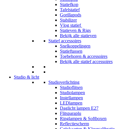
Statiefkop
Tafelstatief
Gorillapods
Stabilizer
Vlog statief
Statieven & Rigs
Bekijk alle statieven
Statief accessoires
Snelkoppelingen
Statieftassen
Toebehoren & accessoires
Bekijk alle statief accessoires
Studio & licht
Studioverlichting
Studioflitsen
Studiolampen
Instellampen
LEDlampen
Daglicht lampen E27
Flitsparaplu
Ringlampen & Softboxen
Reflectiescherm
Grijskaarten & Kleurcalibratie