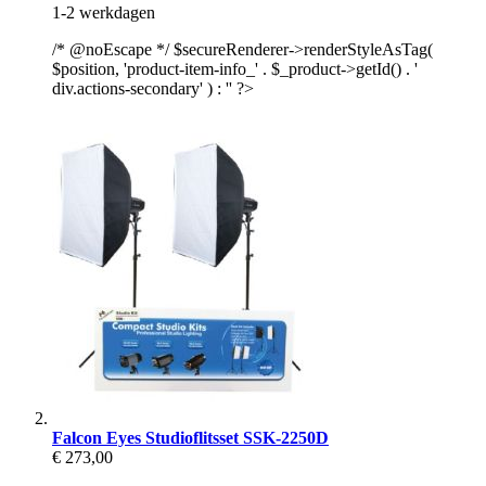
1-2 werkdagen
/* @noEscape */ $secureRenderer->renderStyleAsTag(
$position, 'product-item-info_' . $_product->getId() . '
div.actions-secondary' ) : '' ?>
Falcon Eyes Studioflitsset SSK-2250D
€ 273,00