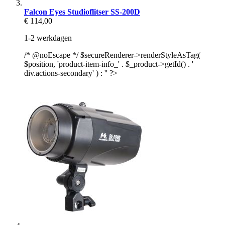
Falcon Eyes Studioflitser SS-200D
€ 114,00
1-2 werkdagen
/* @noEscape */ $secureRenderer->renderStyleAsTag(
$position, 'product-item-info_' . $_product->getId() . '
div.actions-secondary' ) : '' ?>