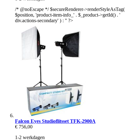
/* @noEscape */ $secureRenderer->renderStyleAsTag(
$position, 'product-item-info_' . $_product->getId() . '
div.actions-secondary' ) : '' ?>
Falcon Eyes Studioflitsset TFK-2900A
€ 756,00
1-2 werkdagen