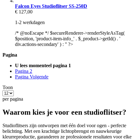
Falcon Eyes Studioflitser SS-250D
€ 127,00
1-2 werkdagen
/* @noEscape */ $secureRenderer->renderStyleAsTag(
$position, 'product-item-info_' . $_product->getId() . '
div.actions-secondary' ) : '' ?>
Pagina
U lees momenteel pagina
1
Pagina
2
Pagina
Volgende
Toon
per pagina
Waarom kies je voor een studioflitser?
Studioflitsers zijn ontworpen met één doel voor ogen - perfecte
belichting. Met een krachtige lichtopbrengst en nauwkeurige
kleurreproductie, garanderen ze professionele resultaten voor elke