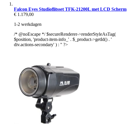
Falcon Eyes Studioflitsset TFK-21200L met LCD Scherm
€ 1.179,00
1-2 werkdagen
/* @noEscape */ $secureRenderer->renderStyleAsTag(
$position, 'product-item-info_' . $_product->getId() . '
div.actions-secondary' ) : '' ?>