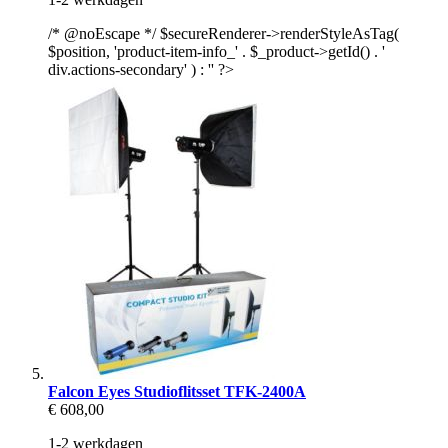
/* @noEscape */ $secureRenderer->renderStyleAsTag(
$position, 'product-item-info_' . $_product->getId() . '
div.actions-secondary' ) : '' ?>
Falcon Eyes Studioflitsset TFK-2400A
€ 608,00
1-2 werkdagen