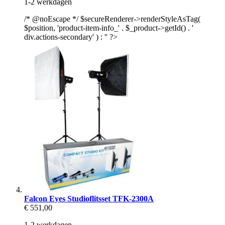
1-2 werkdagen
/* @noEscape */ $secureRenderer->renderStyleAsTag(
$position, 'product-item-info_' . $_product->getId() . '
div.actions-secondary' ) : '' ?>
Falcon Eyes Studioflitsset TFK-2300A
€ 551,00
1-2 werkdagen