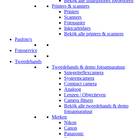
Bekijk alle smartphones toebehoren
Printers & scanners
Printers
Scanners
Fotopapier
Inktcartridges
Bekijk alle printers & scanners
Pasfoto's
Fotoservice
Tweedehands
Tweedehands & demo fotoapparatuur
Spiegelreflexcamera
Systeemcamera
Compact camera
Analoog
Lenzen / Objectieven
Camera flitsers
Bekijk alle tweedehands & demo
fotoapparatuur
Merken
Nikon
Canon
Panasonic