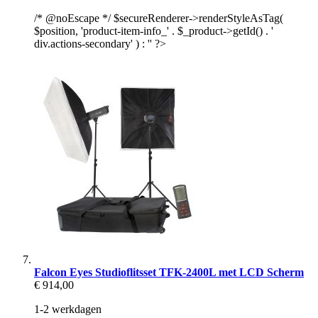
/* @noEscape */ $secureRenderer->renderStyleAsTag(
$position, 'product-item-info_' . $_product->getId() . '
div.actions-secondary' ) : '' ?>
Falcon Eyes Studioflitsset TFK-2400L met LCD Scherm
€ 914,00
1-2 werkdagen