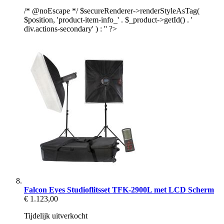
/* @noEscape */ $secureRenderer->renderStyleAsTag(
$position, 'product-item-info_' . $_product->getId() . '
div.actions-secondary' ) : '' ?>
Falcon Eyes Studioflitsset TFK-2900L met LCD Scherm
€ 1.123,00
Tijdelijk uitverkocht