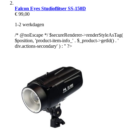
Falcon Eyes Studioflitser SS-150D
€ 99,00
1-2 werkdagen
/* @noEscape */ $secureRenderer->renderStyleAsTag(
$position, 'product-item-info_' . $_product->getId() . '
div.actions-secondary' ) : '' ?>