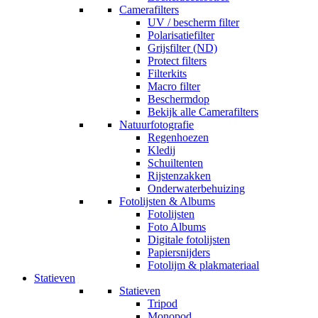
Camerafilters
UV / bescherm filter
Polarisatiefilter
Grijsfilter (ND)
Protect filters
Filterkits
Macro filter
Beschermdop
Bekijk alle Camerafilters
Natuurfotografie
Regenhoezen
Kledij
Schuiltenten
Rijstenzakken
Onderwaterbehuizing
Fotolijsten & Albums
Fotolijsten
Foto Albums
Digitale fotolijsten
Papiersnijders
Fotolijm & plakmateriaal
Statieven
Statieven
Tripod
Monopod