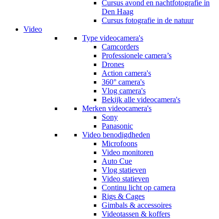
Cursus avond en nachtfotografie in
Den Haag
Cursus fotografie in de natuur
Video
Type videocamera's
Camcorders
Professionele camera’s
Drones
Action camera's
360° camera's
Vlog camera's
Bekijk alle videocamera's
Merken videocamera's
Sony
Panasonic
Video benodigdheden
Microfoons
Video monitoren
Auto Cue
Vlog statieven
Video statieven
Continu licht op camera
Rigs & Cages
Gimbals & accessoires
Videotassen & koffers