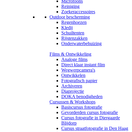
Microfoons
Reiniging
Zoekeraccessoires
Outdoor bescherming
Regenhoezen
Kledij
Schuiltenten
Rijstenzakken
Onderwaterbehuizing
Films & Ontwikkeling
Analoge films
Direct klaar instant film
Wegwerpcamera's
Ontwikkelen
Fotografisch papier
Archiveren
Diaprojectie
DOKA benodigheden
Cursussen & Workshops
Basiscursus fotografie
Gevorderden cursus fotografie
Cursus fotografie in Diergaarde
Blijdorp
Cursus straatfotografie in Den Haag