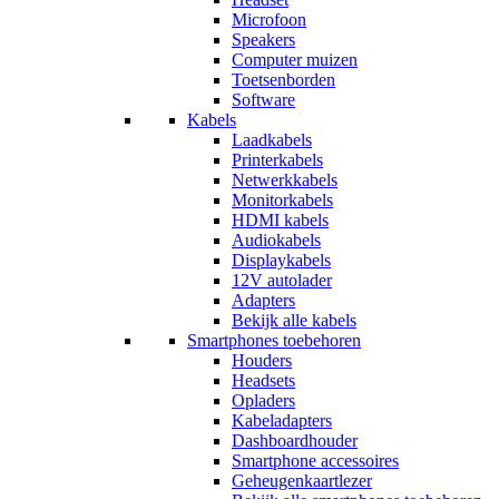
Microfoon
Speakers
Computer muizen
Toetsenborden
Software
Kabels
Laadkabels
Printerkabels
Netwerkkabels
Monitorkabels
HDMI kabels
Audiokabels
Displaykabels
12V autolader
Adapters
Bekijk alle kabels
Smartphones toebehoren
Houders
Headsets
Opladers
Kabeladapters
Dashboardhouder
Smartphone accessoires
Geheugenkaartlezer