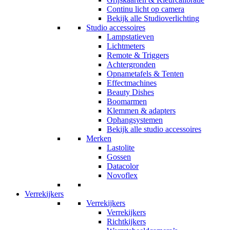
Continu licht op camera
Bekijk alle Studioverlichting
Studio accessoires
Lampstatieven
Lichtmeters
Remote & Triggers
Achtergronden
Opnametafels & Tenten
Effectmachines
Beauty Dishes
Boomarmen
Klemmen & adapters
Ophangsystemen
Bekijk alle studio accessoires
Merken
Lastolite
Gossen
Datacolor
Novoflex
Verrekijkers
Verrekijkers
Verrekijkers
Richtkijkers