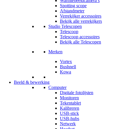
Warmtebeeldcamera’s
Spotting scope
Afstandmeter
Verrekijker accessoires
Bekijk alle verrekijkers
Studio Telescopen
Telescoop
Telescoop accessoires
Bekijk alle Telescopen
Merken
Vortex
Bushnell
Kowa
Beeld & bewerking
Computer
Digitale fotolijsten
Monitoren
Tekentablet
Kalibreren
USB-stick
USB-hubs
Netwerk
Headset