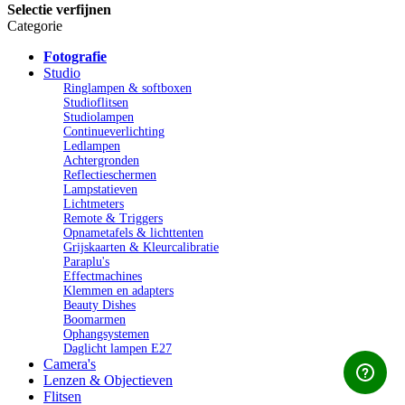
Selectie verfijnen
Categorie
Fotografie
Studio
Ringlampen & softboxen
Studioflitsen
Studiolampen
Continueverlichting
Ledlampen
Achtergronden
Reflectieschermen
Lampstatieven
Lichtmeters
Remote & Triggers
Opnametafels & lichttenten
Grijskaarten & Kleurcalibratie
Paraplu's
Effectmachines
Klemmen en adapters
Beauty Dishes
Boomarmen
Ophangsystemen
Daglicht lampen E27
Camera's
Lenzen & Objectieven
Flitsen