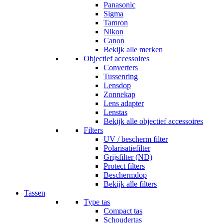
Panasonic
Sigma
Tamron
Nikon
Canon
Bekijk alle merken
Objectief accessoires
Converters
Tussenring
Lensdop
Zonnekap
Lens adapter
Lenstas
Bekijk alle objectief accessoires
Filters
UV / bescherm filter
Polarisatiefilter
Grijsfilter (ND)
Protect filters
Beschermdop
Bekijk alle filters
Tassen
Type tas
Compact tas
Schoudertas