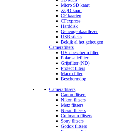
Micro SD kaart
XQD kaart
CF kaarten
CFexpress
Harddisk
Geheugenkaartlezer
USB sticks
Bekijk al het geheugen
Camerafilters
UV / bescherm filter
Polarisatiefilter
Grijsfilter (ND)
Protect filters
Macro filter
Beschermdop
Cameraflitsers
Canon flitsers
Nikon flitsers
Metz flitsers
Nissin flitsers
Cullmann flitsers
Sony flitsers
Godox flitsers