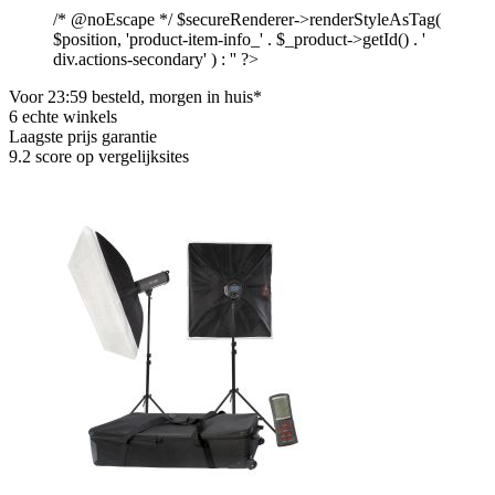
/* @noEscape */ $secureRenderer->renderStyleAsTag(
$position, 'product-item-info_' . $_product->getId() . '
div.actions-secondary' ) : '' ?>
Voor 23:59 besteld, morgen in huis*
6 echte winkels
Laagste prijs garantie
9.2 score op vergelijksites