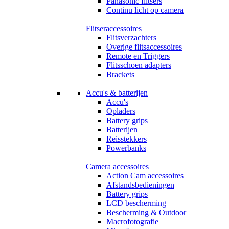
Panasonic flitsers
Continu licht op camera
Flitseraccessoires
Flitsverzachters
Overige flitsaccessoires
Remote en Triggers
Flitsschoen adapters
Brackets
Accu's & batterijen
Accu's
Opladers
Battery grips
Batterijen
Reisstekkers
Powerbanks
Camera accessoires
Action Cam accessoires
Afstandsbedieningen
Battery grips
LCD bescherming
Bescherming & Outdoor
Macrofotografie