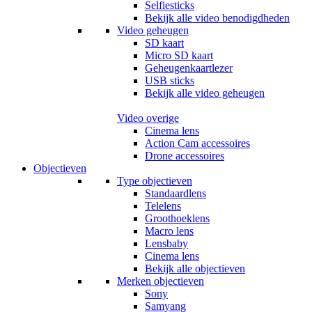
Selfiesticks
Bekijk alle video benodigdheden
Video geheugen
SD kaart
Micro SD kaart
Geheugenkaartlezer
USB sticks
Bekijk alle video geheugen
Video overige
Cinema lens
Action Cam accessoires
Drone accessoires
Objectieven
Type objectieven
Standaardlens
Telelens
Groothoeklens
Macro lens
Lensbaby
Cinema lens
Bekijk alle objectieven
Merken objectieven
Sony
Samyang