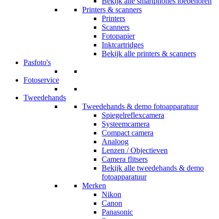
Bekijk alle smartphones toebehoren
Printers & scanners
Printers
Scanners
Fotopapier
Inktcartridges
Bekijk alle printers & scanners
Pasfoto's
Fotoservice
Tweedehands
Tweedehands & demo fotoapparatuur
Spiegelreflexcamera
Systeemcamera
Compact camera
Analoog
Lenzen / Objectieven
Camera flitsers
Bekijk alle tweedehands & demo
fotoapparatuur
Merken
Nikon
Canon
Panasonic