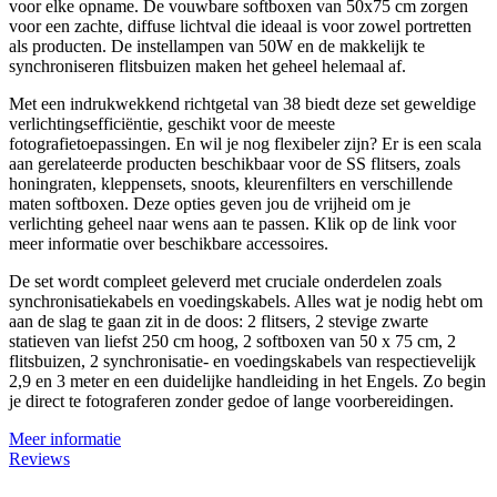
voor elke opname. De vouwbare softboxen van 50x75 cm zorgen
voor een zachte, diffuse lichtval die ideaal is voor zowel portretten
als producten. De instellampen van 50W en de makkelijk te
synchroniseren flitsbuizen maken het geheel helemaal af.
Met een indrukwekkend richtgetal van 38 biedt deze set geweldige
verlichtingsefficiëntie, geschikt voor de meeste
fotografietoepassingen. En wil je nog flexibeler zijn? Er is een scala
aan gerelateerde producten beschikbaar voor de SS flitsers, zoals
honingraten, kleppensets, snoots, kleurenfilters en verschillende
maten softboxen. Deze opties geven jou de vrijheid om je
verlichting geheel naar wens aan te passen. Klik op de link voor
meer informatie over beschikbare accessoires.
De set wordt compleet geleverd met cruciale onderdelen zoals
synchronisatiekabels en voedingskabels. Alles wat je nodig hebt om
aan de slag te gaan zit in de doos: 2 flitsers, 2 stevige zwarte
statieven van liefst 250 cm hoog, 2 softboxen van 50 x 75 cm, 2
flitsbuizen, 2 synchronisatie- en voedingskabels van respectievelijk
2,9 en 3 meter en een duidelijke handleiding in het Engels. Zo begin
je direct te fotograferen zonder gedoe of lange voorbereidingen.
Meer informatie
Reviews