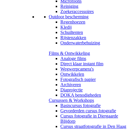
Microfoons
Reiniging
Zoekeraccessoires
Outdoor bescherming
Regenhoezen
Kledij
Schuiltenten
Rijstenzakken
Onderwaterbehuizing
Films & Ontwikkeling
Analoge films
Direct klaar instant film
Wegwerpcamera's
Ontwikkelen
Fotografisch papier
Archiveren
Diaprojectie
DOKA benodigheden
Cursussen & Workshops
Basiscursus fotografie
Gevorderden cursus fotografie
Cursus fotografie in Diergaarde
Blijdorp
Cursus straatfotografie in Den Haag