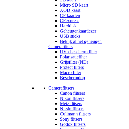
Micro SD kaart
XQD kaart
CF kaarten
CFexpress
Harddisk
Geheugenkaartlezer
USB sticks
Bekijk al het geheugen
Camerafilters
UV / bescherm filter
Polarisatiefilter
Grijsfilter (ND)
Protect filters
Macro filter
Beschermdop
Cameraflitsers
Canon flitsers
Nikon flitsers
Metz flitsers
Nissin flitsers
Cullmann flitsers
Sony flitsers
Godox flitsers