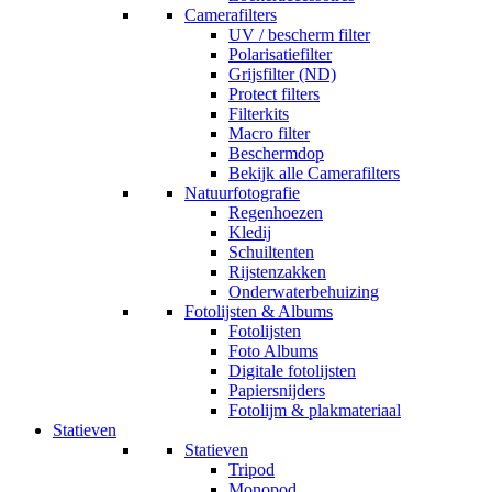
Camerafilters
UV / bescherm filter
Polarisatiefilter
Grijsfilter (ND)
Protect filters
Filterkits
Macro filter
Beschermdop
Bekijk alle Camerafilters
Natuurfotografie
Regenhoezen
Kledij
Schuiltenten
Rijstenzakken
Onderwaterbehuizing
Fotolijsten & Albums
Fotolijsten
Foto Albums
Digitale fotolijsten
Papiersnijders
Fotolijm & plakmateriaal
Statieven
Statieven
Tripod
Monopod