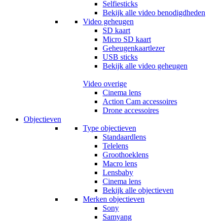
Selfiesticks
Bekijk alle video benodigdheden
Video geheugen
SD kaart
Micro SD kaart
Geheugenkaartlezer
USB sticks
Bekijk alle video geheugen
Video overige
Cinema lens
Action Cam accessoires
Drone accessoires
Objectieven
Type objectieven
Standaardlens
Telelens
Groothoeklens
Macro lens
Lensbaby
Cinema lens
Bekijk alle objectieven
Merken objectieven
Sony
Samyang