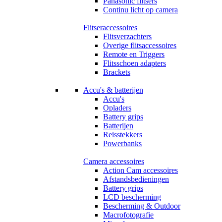
Panasonic flitsers
Continu licht op camera
Flitseraccessoires
Flitsverzachters
Overige flitsaccessoires
Remote en Triggers
Flitsschoen adapters
Brackets
Accu's & batterijen
Accu's
Opladers
Battery grips
Batterijen
Reisstekkers
Powerbanks
Camera accessoires
Action Cam accessoires
Afstandsbedieningen
Battery grips
LCD bescherming
Bescherming & Outdoor
Macrofotografie