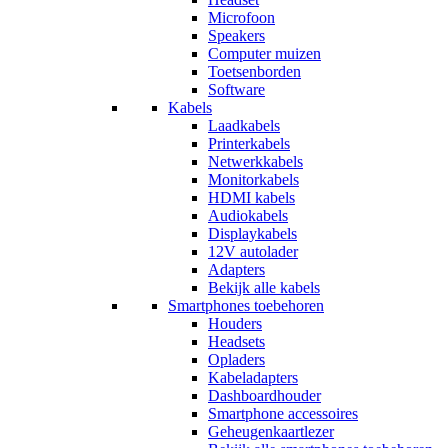
Microfoon
Speakers
Computer muizen
Toetsenborden
Software
Kabels
Laadkabels
Printerkabels
Netwerkkabels
Monitorkabels
HDMI kabels
Audiokabels
Displaykabels
12V autolader
Adapters
Bekijk alle kabels
Smartphones toebehoren
Houders
Headsets
Opladers
Kabeladapters
Dashboardhouder
Smartphone accessoires
Geheugenkaartlezer