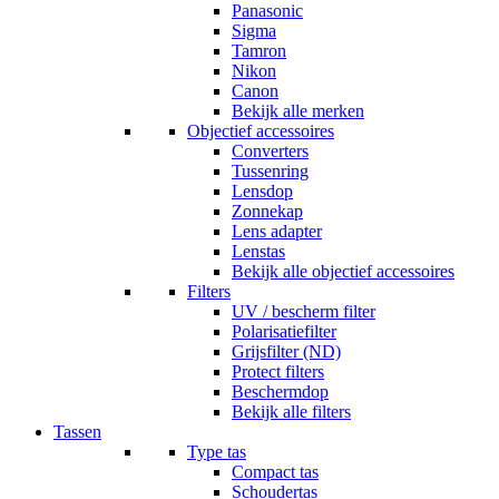
Panasonic
Sigma
Tamron
Nikon
Canon
Bekijk alle merken
Objectief accessoires
Converters
Tussenring
Lensdop
Zonnekap
Lens adapter
Lenstas
Bekijk alle objectief accessoires
Filters
UV / bescherm filter
Polarisatiefilter
Grijsfilter (ND)
Protect filters
Beschermdop
Bekijk alle filters
Tassen
Type tas
Compact tas
Schoudertas