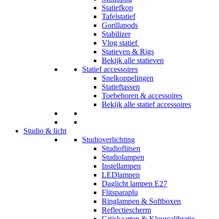
Statiefkop
Tafelstatief
Gorillapods
Stabilizer
Vlog statief
Statieven & Rigs
Bekijk alle statieven
Statief accessoires
Snelkoppelingen
Statieftassen
Toebehoren & accessoires
Bekijk alle statief accessoires
Studio & licht
Studioverlichting
Studioflitsen
Studiolampen
Instellampen
LEDlampen
Daglicht lampen E27
Flitsparaplu
Ringlampen & Softboxen
Reflectiescherm
Grijskaarten & Kleurcalibratie