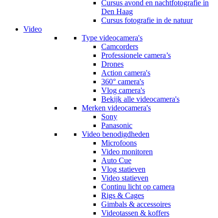
Cursus avond en nachtfotografie in
Den Haag
Cursus fotografie in de natuur
Video
Type videocamera's
Camcorders
Professionele camera’s
Drones
Action camera's
360° camera's
Vlog camera's
Bekijk alle videocamera's
Merken videocamera's
Sony
Panasonic
Video benodigdheden
Microfoons
Video monitoren
Auto Cue
Vlog statieven
Video statieven
Continu licht op camera
Rigs & Cages
Gimbals & accessoires
Videotassen & koffers