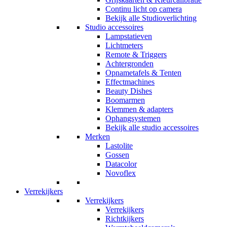
Continu licht op camera
Bekijk alle Studioverlichting
Studio accessoires
Lampstatieven
Lichtmeters
Remote & Triggers
Achtergronden
Opnametafels & Tenten
Effectmachines
Beauty Dishes
Boomarmen
Klemmen & adapters
Ophangsystemen
Bekijk alle studio accessoires
Merken
Lastolite
Gossen
Datacolor
Novoflex
Verrekijkers
Verrekijkers
Verrekijkers
Richtkijkers