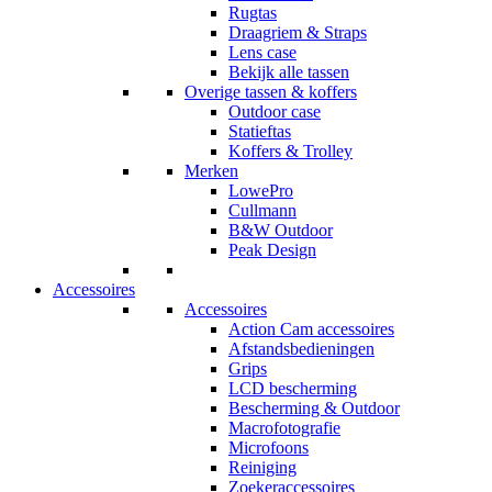
Rugtas
Draagriem & Straps
Lens case
Bekijk alle tassen
Overige tassen & koffers
Outdoor case
Statieftas
Koffers & Trolley
Merken
LowePro
Cullmann
B&W Outdoor
Peak Design
Accessoires
Accessoires
Action Cam accessoires
Afstandsbedieningen
Grips
LCD bescherming
Bescherming & Outdoor
Macrofotografie
Microfoons
Reiniging
Zoekeraccessoires