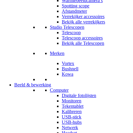
Warmtebeeldcamera’s
Spotting scope
Afstandmeter
Verrekijker accessoires
Bekijk alle verrekijkers
Studio Telescopen
Telescoop
Telescoop accessoires
Bekijk alle Telescopen
Merken
Vortex
Bushnell
Kowa
Beeld & bewerking
Computer
Digitale fotolijsten
Monitoren
Tekentablet
Kalibreren
USB-stick
USB-hubs
Netwerk
Headset