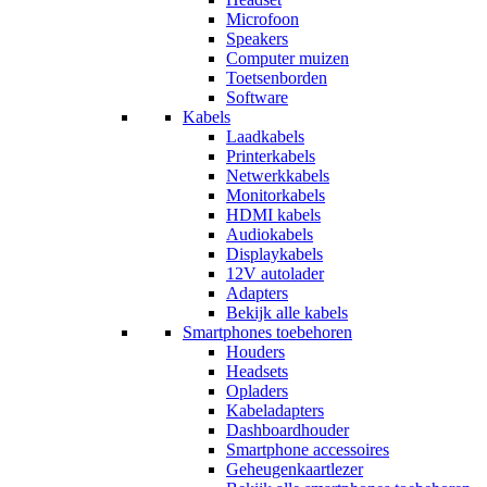
Microfoon
Speakers
Computer muizen
Toetsenborden
Software
Kabels
Laadkabels
Printerkabels
Netwerkkabels
Monitorkabels
HDMI kabels
Audiokabels
Displaykabels
12V autolader
Adapters
Bekijk alle kabels
Smartphones toebehoren
Houders
Headsets
Opladers
Kabeladapters
Dashboardhouder
Smartphone accessoires
Geheugenkaartlezer