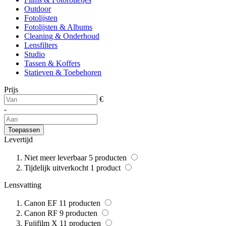
Outdoor
Fotolijsten
Fotolijsten & Albums
Cleaning & Onderhoud
Lensfilters
Studio
Tassen & Koffers
Statieven & Toebehoren
Prijs
€
-
Toepassen
Levertijd
Niet meer leverbaar
5
producten
Tijdelijk uitverkocht
1
product
Lensvatting
Canon EF
11
producten
Canon RF
9
producten
Fujifilm X
11
producten