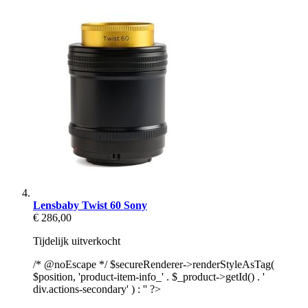
Lensbaby Twist 60 Sony
€ 286,00
Tijdelijk uitverkocht
/* @noEscape */ $secureRenderer->renderStyleAsTag(
$position, 'product-item-info_' . $_product->getId() . '
div.actions-secondary' ) : '' ?>