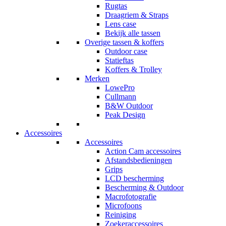
Rugtas
Draagriem & Straps
Lens case
Bekijk alle tassen
Overige tassen & koffers
Outdoor case
Statieftas
Koffers & Trolley
Merken
LowePro
Cullmann
B&W Outdoor
Peak Design
Accessoires
Accessoires
Action Cam accessoires
Afstandsbedieningen
Grips
LCD bescherming
Bescherming & Outdoor
Macrofotografie
Microfoons
Reiniging
Zoekeraccessoires