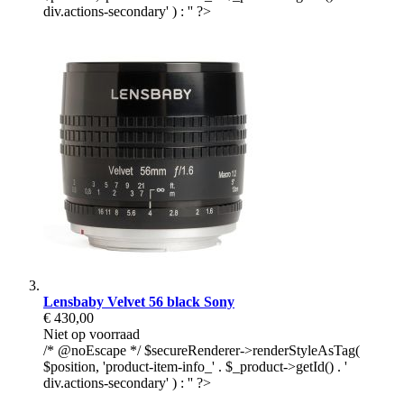
div.actions-secondary' ) : '' ?>
Lensbaby Velvet 56 black Sony
€ 430,00
Niet op voorraad
/* @noEscape */ $secureRenderer->renderStyleAsTag(
$position, 'product-item-info_' . $_product->getId() . '
div.actions-secondary' ) : '' ?>