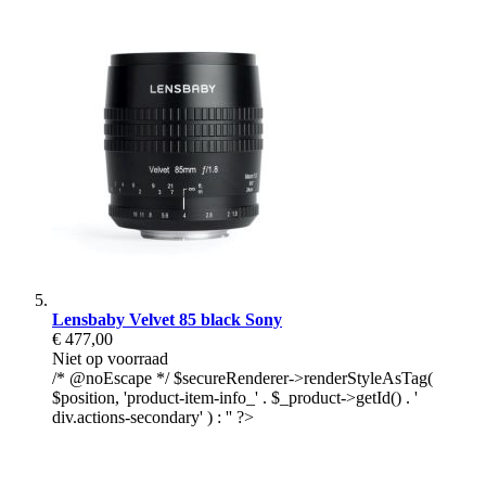
Lensbaby Velvet 85 black Sony
€ 477,00
Niet op voorraad
/* @noEscape */ $secureRenderer->renderStyleAsTag(
$position, 'product-item-info_' . $_product->getId() . '
div.actions-secondary' ) : '' ?>