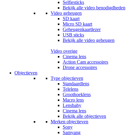
Selfiesticks
Bekijk alle video benodigdheden
Video geheugen
SD kaart
Micro SD kaart
Geheugenkaartlezer
USB sticks
Bekijk alle video geheugen
Video overige
Cinema lens
Action Cam accessoires
Drone accessoires
Objectieven
Type objectieven
Standaardlens
Telelens
Groothoeklens
Macro lens
Lensbaby
Cinema lens
Bekijk alle objectieven
Merken objectieven
Sony
Samyang