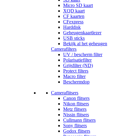
Micro SD kaart
XQD kaart
CF kaarten
CFexpress
Harddisk
Geheugenkaartlezer
USB sticks
Bekijk al het geheugen
Camerafilters
UV / bescherm filter
Polarisatiefilter
Grijsfilter (ND)
Protect filters
Macro filter
Beschermdop
Cameraflitsers
Canon flitsers
Nikon flitsers
Metz flitsers
Nissin flitsers
Cullmann flitsers
Sony flitsers
Godox flitsers