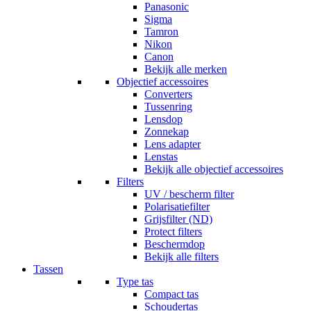
Panasonic
Sigma
Tamron
Nikon
Canon
Bekijk alle merken
Objectief accessoires
Converters
Tussenring
Lensdop
Zonnekap
Lens adapter
Lenstas
Bekijk alle objectief accessoires
Filters
UV / bescherm filter
Polarisatiefilter
Grijsfilter (ND)
Protect filters
Beschermdop
Bekijk alle filters
Tassen
Type tas
Compact tas
Schoudertas