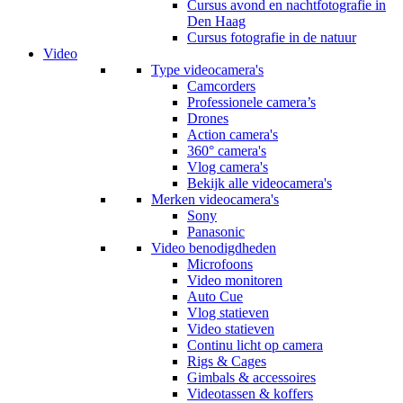
Cursus avond en nachtfotografie in
Den Haag
Cursus fotografie in de natuur
Video
Type videocamera's
Camcorders
Professionele camera’s
Drones
Action camera's
360° camera's
Vlog camera's
Bekijk alle videocamera's
Merken videocamera's
Sony
Panasonic
Video benodigdheden
Microfoons
Video monitoren
Auto Cue
Vlog statieven
Video statieven
Continu licht op camera
Rigs & Cages
Gimbals & accessoires
Videotassen & koffers