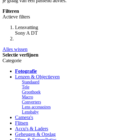
je graag van een passend advies.
Filteren
Actieve filters
Lensvatting
Sony A DT
Alles wissen
Selectie verfijnen
Categorie
Fotografie
Lenzen & Objectieven
Standaard
Tele
Groothoek
Macro
Converters
Lens accessoires
Lensbaby
Camera's
Flitsen
Accu's & Laders
Geheugen & Opslag
Films & Fotorolletjes