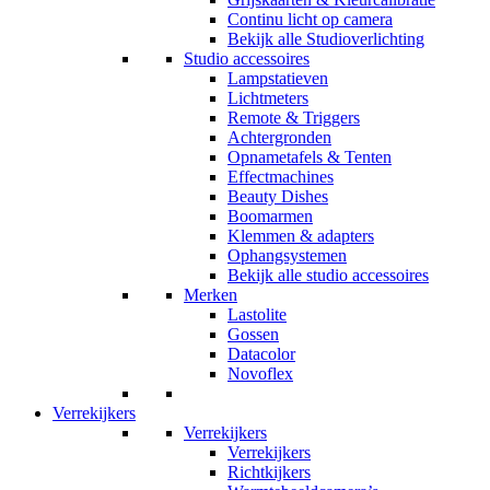
Continu licht op camera
Bekijk alle Studioverlichting
Studio accessoires
Lampstatieven
Lichtmeters
Remote & Triggers
Achtergronden
Opnametafels & Tenten
Effectmachines
Beauty Dishes
Boomarmen
Klemmen & adapters
Ophangsystemen
Bekijk alle studio accessoires
Merken
Lastolite
Gossen
Datacolor
Novoflex
Verrekijkers
Verrekijkers
Verrekijkers
Richtkijkers