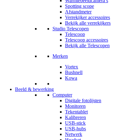
Warmtebeeldcamera’s
Spotting scope
Afstandmeter
Verrekijker accessoires
Bekijk alle verrekijkers
Studio Telescopen
Telescoop
Telescoop accessoires
Bekijk alle Telescopen
Merken
Vortex
Bushnell
Kowa
Beeld & bewerking
Computer
Digitale fotolijsten
Monitoren
Tekentablet
Kalibreren
USB-stick
USB-hubs
Netwerk
Headset