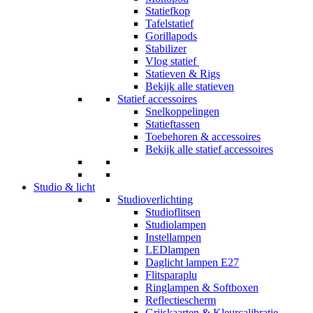
Statiefkop
Tafelstatief
Gorillapods
Stabilizer
Vlog statief
Statieven & Rigs
Bekijk alle statieven
Statief accessoires
Snelkoppelingen
Statieftassen
Toebehoren & accessoires
Bekijk alle statief accessoires
Studio & licht
Studioverlichting
Studioflitsen
Studiolampen
Instellampen
LEDlampen
Daglicht lampen E27
Flitsparaplu
Ringlampen & Softboxen
Reflectiescherm
Grijskaarten & Kleurcalibratie