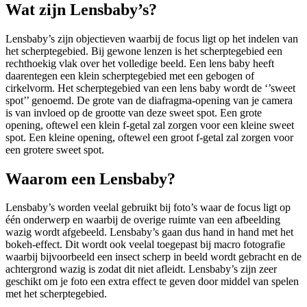
Wat zijn Lensbaby’s?
Lensbaby’s zijn objectieven waarbij de focus ligt op het indelen van
het scherptegebied. Bij gewone lenzen is het scherptegebied een
rechthoekig vlak over het volledige beeld. Een lens baby heeft
daarentegen een klein scherptegebied met een gebogen of
cirkelvorm. Het scherptegebied van een lens baby wordt de ‘’sweet
spot’’ genoemd. De grote van de diafragma-opening van je camera
is van invloed op de grootte van deze sweet spot. Een grote
opening, oftewel een klein f-getal zal zorgen voor een kleine sweet
spot. Een kleine opening, oftewel een groot f-getal zal zorgen voor
een grotere sweet spot.
Waarom een Lensbaby?
Lensbaby’s worden veelal gebruikt bij foto’s waar de focus ligt op
één onderwerp en waarbij de overige ruimte van een afbeelding
wazig wordt afgebeeld. Lensbaby’s gaan dus hand in hand met het
bokeh-effect. Dit wordt ook veelal toegepast bij macro fotografie
waarbij bijvoorbeeld een insect scherp in beeld wordt gebracht en de
achtergrond wazig is zodat dit niet afleidt. Lensbaby’s zijn zeer
geschikt om je foto een extra effect te geven door middel van spelen
met het scherptegebied.