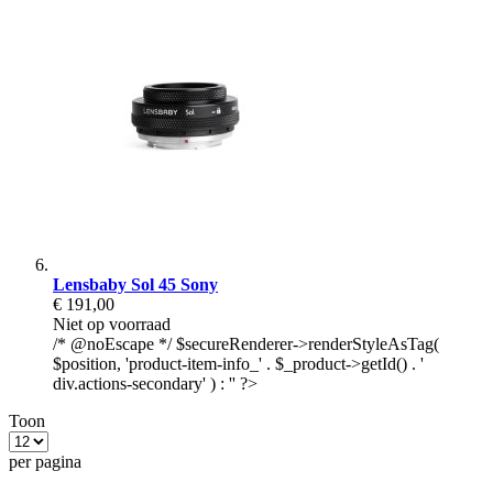
Lensbaby Sol 45 Sony
€ 191,00
Niet op voorraad
/* @noEscape */ $secureRenderer->renderStyleAsTag(
$position, 'product-item-info_' . $_product->getId() . '
div.actions-secondary' ) : '' ?>
Toon
per pagina