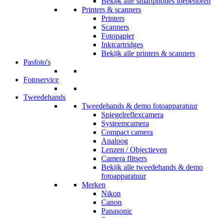
Bekijk alle smartphones toebehoren
Printers & scanners
Printers
Scanners
Fotopapier
Inktcartridges
Bekijk alle printers & scanners
Pasfoto's
Fotoservice
Tweedehands
Tweedehands & demo fotoapparatuur
Spiegelreflexcamera
Systeemcamera
Compact camera
Analoog
Lenzen / Objectieven
Camera flitsers
Bekijk alle tweedehands & demo
fotoapparatuur
Merken
Nikon
Canon
Panasonic