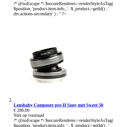
/* @noEscape */ $secureRenderer->renderStyleAsTag(
$position, 'product-item-info_' . $_product->getId() . '
div.actions-secondary' ) : '' ?>
Lensbaby Composer pro II Sony met Sweet 50
€ 286,00
Niet op voorraad
/* @noEscape */ $secureRenderer->renderStyleAsTag(
$position, 'product-item-info_' . $_product->getId() . '