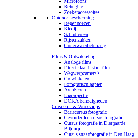
Microfoons
Reiniging
Zoekeraccessoires
Outdoor bescherming
Regenhoezen
Kledij
Schuiltenten
Rijstenzakken
Onderwaterbehuizing
Films & Ontwikkeling
Analoge films
Direct klaar instant film
Wegwerpcamera's
Ontwikkelen
Fotografisch papier
Archiveren
Diaprojectie
DOKA benodigheden
Cursussen & Workshops
Basiscursus fotografie
Gevorderden cursus fotografie
Cursus fotografie in Diergaarde
Blijdorp
Cursus straatfotografie in Den Haag