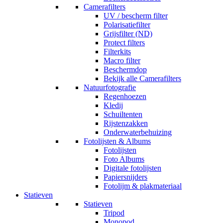
Camerafilters
UV / bescherm filter
Polarisatiefilter
Grijsfilter (ND)
Protect filters
Filterkits
Macro filter
Beschermdop
Bekijk alle Camerafilters
Natuurfotografie
Regenhoezen
Kledij
Schuiltenten
Rijstenzakken
Onderwaterbehuizing
Fotolijsten & Albums
Fotolijsten
Foto Albums
Digitale fotolijsten
Papiersnijders
Fotolijm & plakmateriaal
Statieven
Statieven
Tripod
Monopod