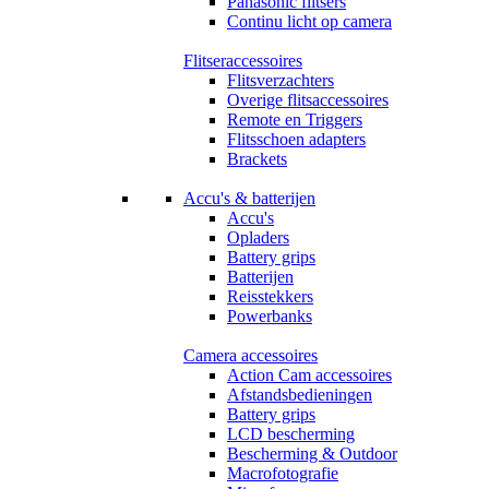
Panasonic flitsers
Continu licht op camera
Flitseraccessoires
Flitsverzachters
Overige flitsaccessoires
Remote en Triggers
Flitsschoen adapters
Brackets
Accu's & batterijen
Accu's
Opladers
Battery grips
Batterijen
Reisstekkers
Powerbanks
Camera accessoires
Action Cam accessoires
Afstandsbedieningen
Battery grips
LCD bescherming
Bescherming & Outdoor
Macrofotografie