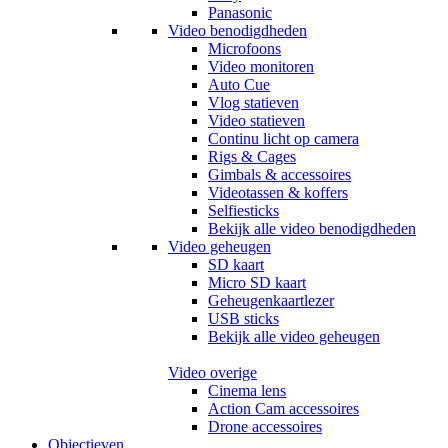
Panasonic
Video benodigdheden
Microfoons
Video monitoren
Auto Cue
Vlog statieven
Video statieven
Continu licht op camera
Rigs & Cages
Gimbals & accessoires
Videotassen & koffers
Selfiesticks
Bekijk alle video benodigdheden
Video geheugen
SD kaart
Micro SD kaart
Geheugenkaartlezer
USB sticks
Bekijk alle video geheugen
Video overige
Cinema lens
Action Cam accessoires
Drone accessoires
Objectieven