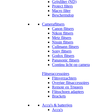
Grijsfilter (ND)
Protect filters
Macro filter
Beschermdop
Cameraflitsers
Canon flitsers
Nikon flitsers
Metz flitsers
Nissin flitsers
Cullmann flitsers
Sony flitsers
Godox flitsers
Panasonic flitsers
Continu licht op camera
Flitseraccessoires
Flitsverzachters
Overige flitsaccessoires
Remote en Triggers
Flitsschoen adapters
Brackets
Accu's & batterijen
Accu's