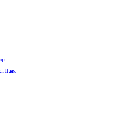
orp
Den Haag