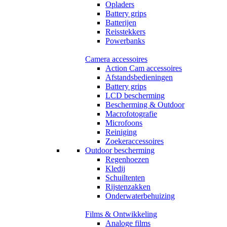
Opladers
Battery grips
Batterijen
Reisstekkers
Powerbanks
Camera accessoires
Action Cam accessoires
Afstandsbedieningen
Battery grips
LCD bescherming
Bescherming & Outdoor
Macrofotografie
Microfoons
Reiniging
Zoekeraccessoires
Outdoor bescherming
Regenhoezen
Kledij
Schuiltenten
Rijstenzakken
Onderwaterbehuizing
Films & Ontwikkeling
Analoge films