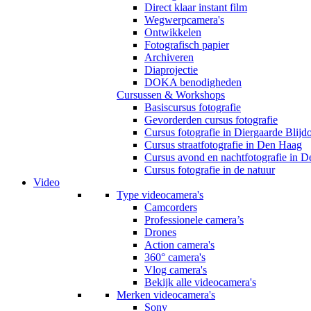
Direct klaar instant film
Wegwerpcamera's
Ontwikkelen
Fotografisch papier
Archiveren
Diaprojectie
DOKA benodigheden
Cursussen & Workshops
Basiscursus fotografie
Gevorderden cursus fotografie
Cursus fotografie in Diergaarde Blijd
Cursus straatfotografie in Den Haag
Cursus avond en nachtfotografie in 
Cursus fotografie in de natuur
Video
Type videocamera's
Camcorders
Professionele camera’s
Drones
Action camera's
360° camera's
Vlog camera's
Bekijk alle videocamera's
Merken videocamera's
Sony