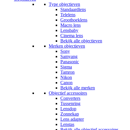
Type objectieven
Standaardlens
Telelens
Groothoeklens
Macro lens
Lensbaby
Cinema lens
Bekijk alle objectieven
Merken objectieven
Sony
Samyang
Panasonic
Sigma
Tamron
Nikon
Canon
Bekijk alle merken
Objectief accessoires
Converters
Tussenring
Lensdop
Zonnekap
Lens adapter
Lenstas
Bekijk alle objectief accessoires