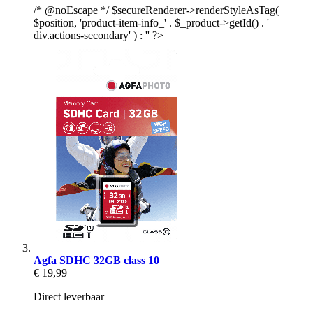
/* @noEscape */ $secureRenderer->renderStyleAsTag(
$position, 'product-item-info_' . $_product->getId() . '
div.actions-secondary' ) : '' ?>
Agfa SDHC 32GB class 10
€ 19,99
Direct leverbaar