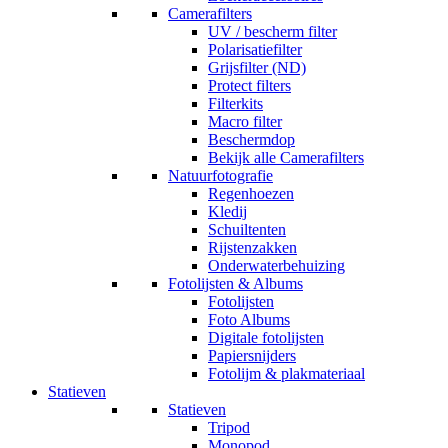
Camerafilters
UV / bescherm filter
Polarisatiefilter
Grijsfilter (ND)
Protect filters
Filterkits
Macro filter
Beschermdop
Bekijk alle Camerafilters
Natuurfotografie
Regenhoezen
Kledij
Schuiltenten
Rijstenzakken
Onderwaterbehuizing
Fotolijsten & Albums
Fotolijsten
Foto Albums
Digitale fotolijsten
Papiersnijders
Fotolijm & plakmateriaal
Statieven
Statieven
Tripod
Monopod