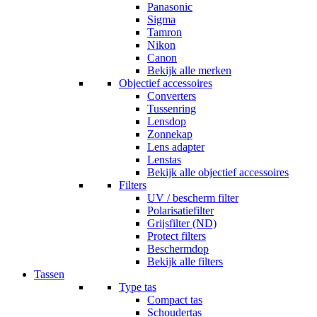
Panasonic
Sigma
Tamron
Nikon
Canon
Bekijk alle merken
Objectief accessoires
Converters
Tussenring
Lensdop
Zonnekap
Lens adapter
Lenstas
Bekijk alle objectief accessoires
Filters
UV / bescherm filter
Polarisatiefilter
Grijsfilter (ND)
Protect filters
Beschermdop
Bekijk alle filters
Tassen
Type tas
Compact tas
Schoudertas