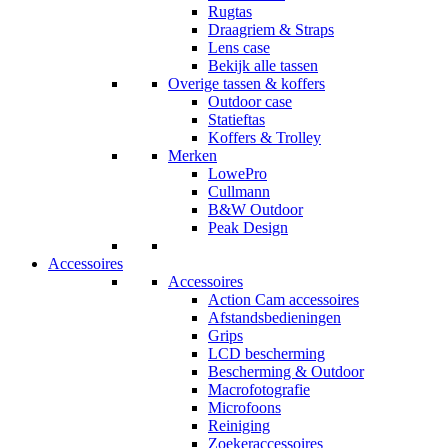
Rugtas
Draagriem & Straps
Lens case
Bekijk alle tassen
Overige tassen & koffers
Outdoor case
Statieftas
Koffers & Trolley
Merken
LowePro
Cullmann
B&W Outdoor
Peak Design
Accessoires
Accessoires
Action Cam accessoires
Afstandsbedieningen
Grips
LCD bescherming
Bescherming & Outdoor
Macrofotografie
Microfoons
Reiniging
Zoekeraccessoires