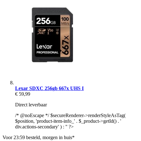
Lexar SDXC 256gb 667x UHS I
€ 59,99
Direct leverbaar
/* @noEscape */ $secureRenderer->renderStyleAsTag(
$position, 'product-item-info_' . $_product->getId() . '
div.actions-secondary' ) : '' ?>
Voor 23:59 besteld, morgen in huis*