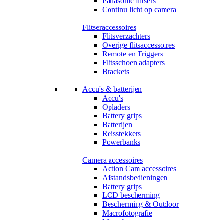
Panasonic flitsers
Continu licht op camera
Flitseraccessoires
Flitsverzachters
Overige flitsaccessoires
Remote en Triggers
Flitsschoen adapters
Brackets
Accu's & batterijen
Accu's
Opladers
Battery grips
Batterijen
Reisstekkers
Powerbanks
Camera accessoires
Action Cam accessoires
Afstandsbedieningen
Battery grips
LCD bescherming
Bescherming & Outdoor
Macrofotografie