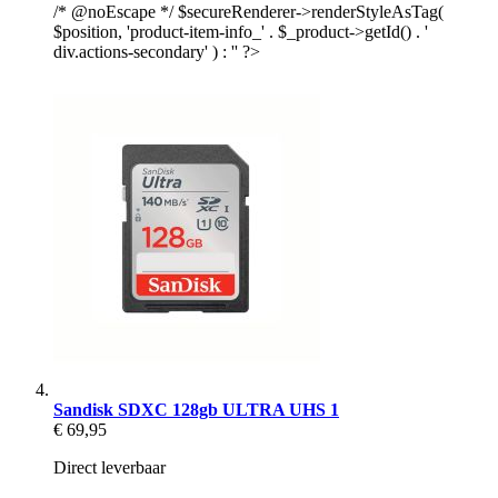
/* @noEscape */ $secureRenderer->renderStyleAsTag(
$position, 'product-item-info_' . $_product->getId() . '
div.actions-secondary' ) : '' ?>
Sandisk SDXC 128gb ULTRA UHS 1
€ 69,95
Direct leverbaar