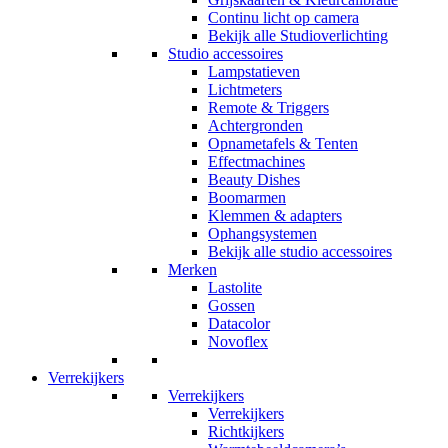
Continu licht op camera
Bekijk alle Studioverlichting
Studio accessoires
Lampstatieven
Lichtmeters
Remote & Triggers
Achtergronden
Opnametafels & Tenten
Effectmachines
Beauty Dishes
Boomarmen
Klemmen & adapters
Ophangsystemen
Bekijk alle studio accessoires
Merken
Lastolite
Gossen
Datacolor
Novoflex
Verrekijkers
Verrekijkers
Verrekijkers
Richtkijkers