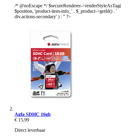
/* @noEscape */ $secureRenderer->renderStyleAsTag(
$position, 'product-item-info_' . $_product->getId() . '
div.actions-secondary' ) : '' ?>
Agfa SDHC 16gb
€ 15,99
Direct leverbaar