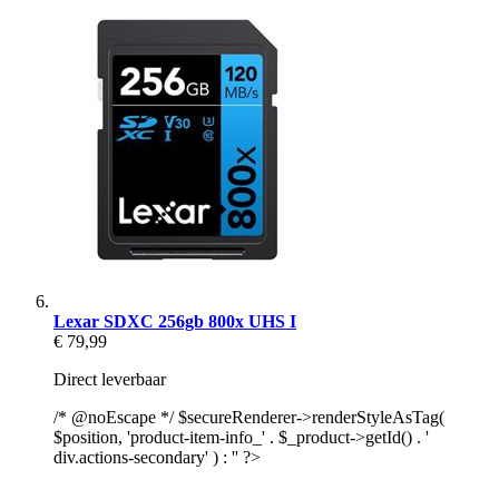
Lexar SDXC 256gb 800x UHS I
€ 79,99
Direct leverbaar
/* @noEscape */ $secureRenderer->renderStyleAsTag(
$position, 'product-item-info_' . $_product->getId() . '
div.actions-secondary' ) : '' ?>