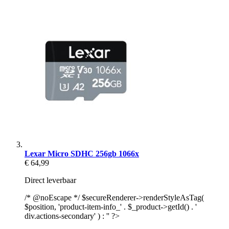
Lexar Micro SDHC 256gb 1066x
€ 64,99
Direct leverbaar
/* @noEscape */ $secureRenderer->renderStyleAsTag(
$position, 'product-item-info_' . $_product->getId() . '
div.actions-secondary' ) : '' ?>