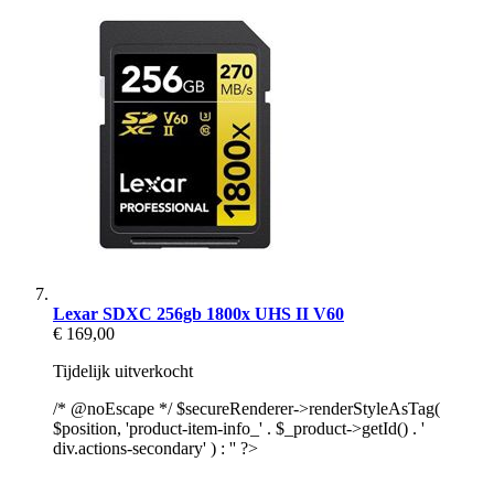
Lexar SDXC 256gb 1800x UHS II V60
€ 169,00
Tijdelijk uitverkocht
/* @noEscape */ $secureRenderer->renderStyleAsTag(
$position, 'product-item-info_' . $_product->getId() . '
div.actions-secondary' ) : '' ?>