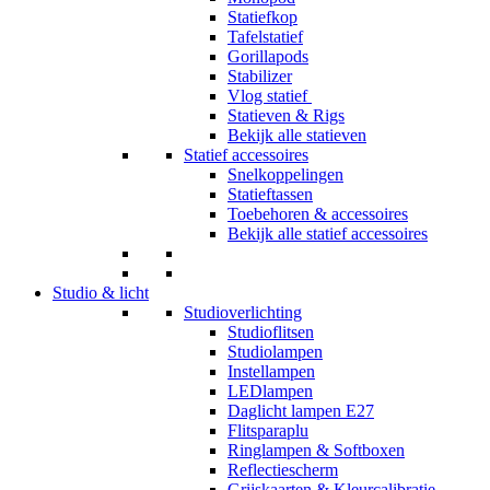
Statiefkop
Tafelstatief
Gorillapods
Stabilizer
Vlog statief
Statieven & Rigs
Bekijk alle statieven
Statief accessoires
Snelkoppelingen
Statieftassen
Toebehoren & accessoires
Bekijk alle statief accessoires
Studio & licht
Studioverlichting
Studioflitsen
Studiolampen
Instellampen
LEDlampen
Daglicht lampen E27
Flitsparaplu
Ringlampen & Softboxen
Reflectiescherm
Grijskaarten & Kleurcalibratie