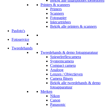
Bekijk alle smartphones toebehoren
Printers & scanners
Printers
Scanners
Fotopapier
Inktcartridges
Bekijk alle printers & scanners
Pasfoto's
Fotoservice
Tweedehands
Tweedehands & demo fotoapparatuur
Spiegelreflexcamera
Systeemcamera
Compact camera
Analoog
Lenzen / Objectieven
Camera flitsers
Bekijk alle tweedehands & demo
fotoapparatuur
Merken
Nikon
Canon
Panasonic