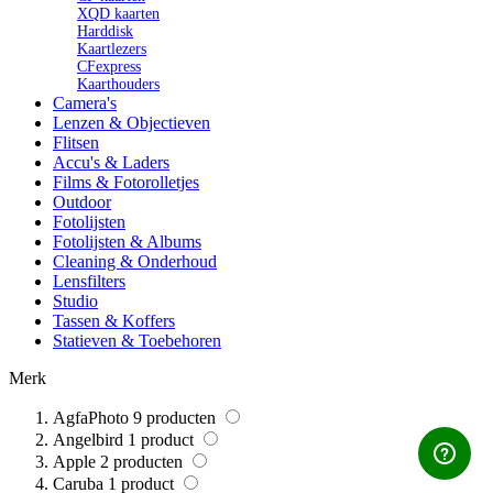
XQD kaarten
Harddisk
Kaartlezers
CFexpress
Kaarthouders
Camera's
Lenzen & Objectieven
Flitsen
Accu's & Laders
Films & Fotorolletjes
Outdoor
Fotolijsten
Fotolijsten & Albums
Cleaning & Onderhoud
Lensfilters
Studio
Tassen & Koffers
Statieven & Toebehoren
Merk
AgfaPhoto
9
producten
Angelbird
1
product
Apple
2
producten
Caruba
1
product