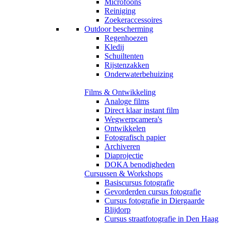
Microfoons
Reiniging
Zoekeraccessoires
Outdoor bescherming
Regenhoezen
Kledij
Schuiltenten
Rijstenzakken
Onderwaterbehuizing
Films & Ontwikkeling
Analoge films
Direct klaar instant film
Wegwerpcamera's
Ontwikkelen
Fotografisch papier
Archiveren
Diaprojectie
DOKA benodigheden
Cursussen & Workshops
Basiscursus fotografie
Gevorderden cursus fotografie
Cursus fotografie in Diergaarde
Blijdorp
Cursus straatfotografie in Den Haag