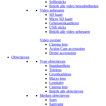
Selfiesticks
Bekijk alle video benodigdheden
Video geheugen
SD kaart
Micro SD kaart
Geheugenkaartlezer
USB sticks
Bekijk alle video geheugen
Video overige
Cinema lens
Action Cam accessoires
Drone accessoires
Objectieven
Type objectieven
Standaardlens
Telelens
Groothoeklens
Macro lens
Lensbaby
Cinema lens
Bekijk alle objectieven
Merken objectieven
Sony
Samyang