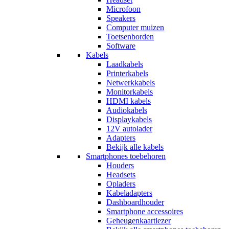
Microfoon
Speakers
Computer muizen
Toetsenborden
Software
Kabels
Laadkabels
Printerkabels
Netwerkkabels
Monitorkabels
HDMI kabels
Audiokabels
Displaykabels
12V autolader
Adapters
Bekijk alle kabels
Smartphones toebehoren
Houders
Headsets
Opladers
Kabeladapters
Dashboardhouder
Smartphone accessoires
Geheugenkaartlezer