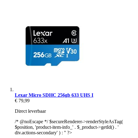
Lexar Micro SDHC 256gb 633 UHS I
€ 79,99
Direct leverbaar
/* @noEscape */ $secureRenderer->renderStyleAsTag(
$position, 'product-item-info_' . $_product->getId() . '
div.actions-secondary' ) : '' ?>