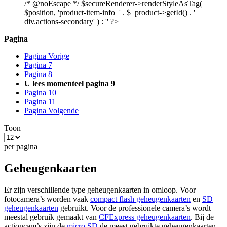
/* @noEscape */ $secureRenderer->renderStyleAsTag(
$position, 'product-item-info_' . $_product->getId() . '
div.actions-secondary' ) : '' ?>
Pagina
Pagina
Vorige
Pagina
7
Pagina
8
U lees momenteel pagina
9
Pagina
10
Pagina
11
Pagina
Volgende
Toon
per pagina
Geheugenkaarten
Er zijn verschillende type geheugenkaarten in omloop. Voor
fotocamera’s worden vaak
compact flash geheugenkaarten
en
SD
geheugenkaarten
gebruikt. Voor de professionele camera’s wordt
meestal gebruik gemaakt van
CFExpress geheugenkaarten
. Bij de
actioncam’s zijn de
micro SD
de meest gebruikte geheugenkaarten.