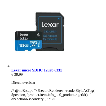
Lexar micro SDHC 128gb 633x
€ 39,99
Direct leverbaar
/* @noEscape */ $secureRenderer->renderStyleAsTag(
$position, 'product-item-info_' . $_product->getId() . '
div.actions-secondary' ) : '' ?>