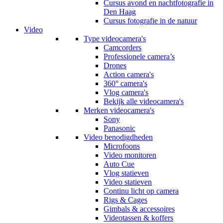
Cursus avond en nachtfotografie in
Den Haag
Cursus fotografie in de natuur
Video
Type videocamera's
Camcorders
Professionele camera’s
Drones
Action camera's
360° camera's
Vlog camera's
Bekijk alle videocamera's
Merken videocamera's
Sony
Panasonic
Video benodigdheden
Microfoons
Video monitoren
Auto Cue
Vlog statieven
Video statieven
Continu licht op camera
Rigs & Cages
Gimbals & accessoires
Videotassen & koffers