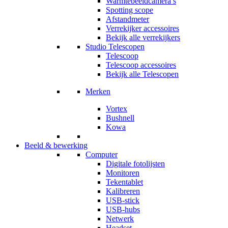
Warmtebeeldcamera’s
Spotting scope
Afstandmeter
Verrekijker accessoires
Bekijk alle verrekijkers
Studio Telescopen
Telescoop
Telescoop accessoires
Bekijk alle Telescopen
Merken
Vortex
Bushnell
Kowa
Beeld & bewerking
Computer
Digitale fotolijsten
Monitoren
Tekentablet
Kalibreren
USB-stick
USB-hubs
Netwerk
Headset