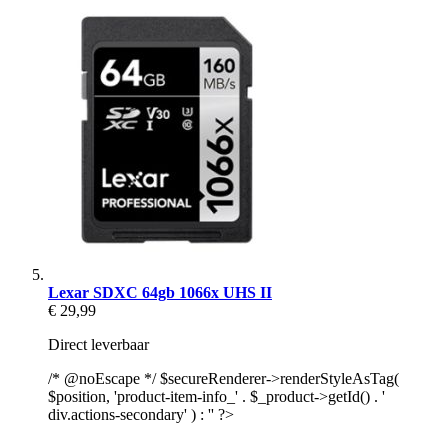
Lexar SDXC 64gb 1066x UHS II
€ 29,99
Direct leverbaar
/* @noEscape */ $secureRenderer->renderStyleAsTag(
$position, 'product-item-info_' . $_product->getId() . '
div.actions-secondary' ) : '' ?>