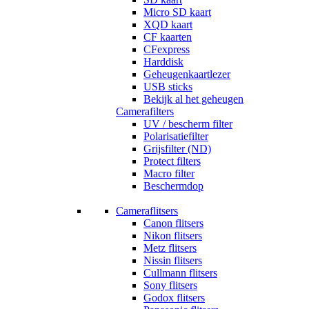
Micro SD kaart
XQD kaart
CF kaarten
CFexpress
Harddisk
Geheugenkaartlezer
USB sticks
Bekijk al het geheugen
Camerafilters
UV / bescherm filter
Polarisatiefilter
Grijsfilter (ND)
Protect filters
Macro filter
Beschermdop
Cameraflitsers
Canon flitsers
Nikon flitsers
Metz flitsers
Nissin flitsers
Cullmann flitsers
Sony flitsers
Godox flitsers