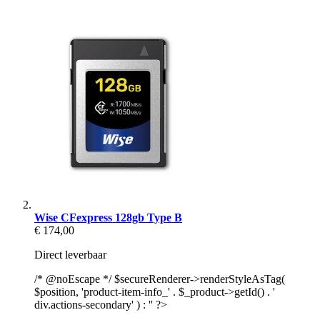
Wise CFexpress 128gb Type B
€ 174,00
Direct leverbaar
/* @noEscape */ $secureRenderer->renderStyleAsTag(
$position, 'product-item-info_' . $_product->getId() . '
div.actions-secondary' ) : '' ?>