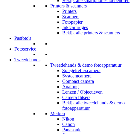
Bekijk alle smartphones toebehoren
Printers & scanners
Printers
Scanners
Fotopapier
Inktcartridges
Bekijk alle printers & scanners
Pasfoto's
Fotoservice
Tweedehands
Tweedehands & demo fotoapparatuur
Spiegelreflexcamera
Systeemcamera
Compact camera
Analoog
Lenzen / Objectieven
Camera flitsers
Bekijk alle tweedehands & demo
fotoapparatuur
Merken
Nikon
Canon
Panasonic