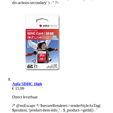
div.actions-secondary' ) : '' ?>
Agfa SDHC 16gb
€ 15,99
Direct leverbaar
/* @noEscape */ $secureRenderer->renderStyleAsTag(
$position, 'product-item-info_' . $_product->getId() . '