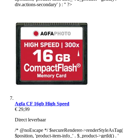
div.actions-secondary' ) : '' ?>
Agfa CF 16gb High Speed
€ 29,99
Direct leverbaar
/* @noEscape */ $secureRenderer->renderStyleAsTag(
$position, 'product-item-info_' . $_product->getId() . '