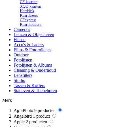
CF kaarten
XQD kaarten
Harddisk
Kaartlezers
CFexpress
Kaarthouders
Camera's
Lenzen & Objectieven
Flitsen
Accu's & Laders
Films & Fotorolletjes
Outdoor
Fotolijsten
Fotolijsten & Albums
Cleaning & Onderhoud
Lensfilters
Studio
Tassen & Koffers
Statieven & Toebehoren
Merk
AgfaPhoto
9
producten
Angelbird
1
product
Apple
2
producten