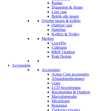
Rugtas
Draagriem & Straps
Lens case
Bekijk alle tassen
Overige tassen & koffers
Outdoor case
Statieftas
Koffers & Trolley
Merken
LowePro
Cullmann
B&W Outdoor
Peak Design
Accessoires
Accessoires
Action Cam accessoires
Afstandsbedieningen
Grips
LCD bescherming
Bescherming & Outdoor
Macrofotografie
Microfoons
Reiniging
Zoekeraccessoires