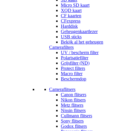
Micro SD kaart
XQD kaart
CF kaarten
CFexpress
Harddisk
Geheugenkaartlezer
USB sticks
Bekijk al het geheugen
Camerafilters
UV / bescherm filter
Polarisatiefilter
Grijsfilter (ND)
Protect filters
Macro filter
Beschermdop
Cameraflitsers
Canon flitsers
Nikon flitsers
Metz flitsers
Nissin flitsers
Cullmann flitsers
Sony flitsers
Godox flitsers