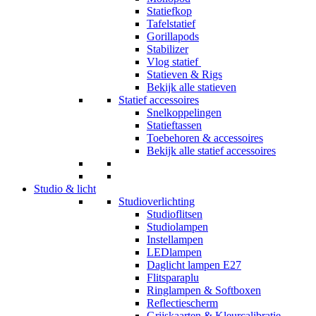
Statiefkop
Tafelstatief
Gorillapods
Stabilizer
Vlog statief
Statieven & Rigs
Bekijk alle statieven
Statief accessoires
Snelkoppelingen
Statieftassen
Toebehoren & accessoires
Bekijk alle statief accessoires
Studio & licht
Studioverlichting
Studioflitsen
Studiolampen
Instellampen
LEDlampen
Daglicht lampen E27
Flitsparaplu
Ringlampen & Softboxen
Reflectiescherm
Grijskaarten & Kleurcalibratie