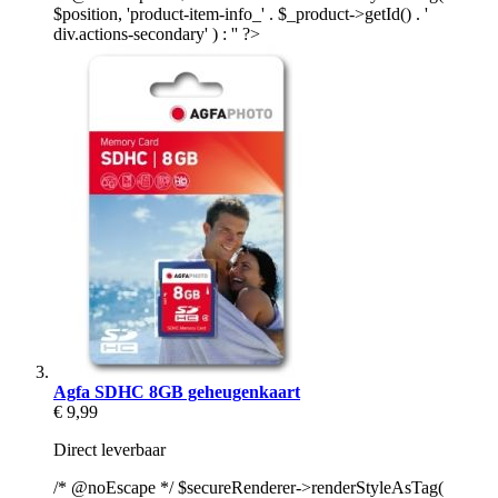
$position, 'product-item-info_' . $_product->getId() . '
div.actions-secondary' ) : '' ?>
Agfa SDHC 8GB geheugenkaart
€ 9,99
Direct leverbaar
/* @noEscape */ $secureRenderer->renderStyleAsTag(