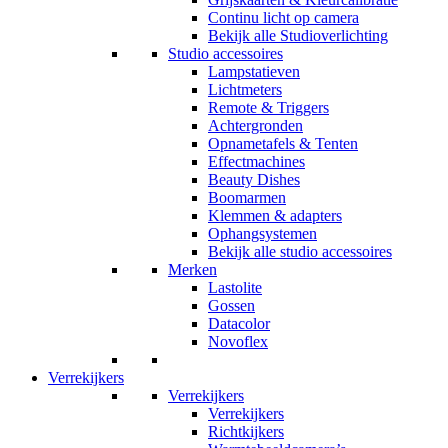
Continu licht op camera
Bekijk alle Studioverlichting
Studio accessoires
Lampstatieven
Lichtmeters
Remote & Triggers
Achtergronden
Opnametafels & Tenten
Effectmachines
Beauty Dishes
Boomarmen
Klemmen & adapters
Ophangsystemen
Bekijk alle studio accessoires
Merken
Lastolite
Gossen
Datacolor
Novoflex
Verrekijkers
Verrekijkers
Verrekijkers
Richtkijkers