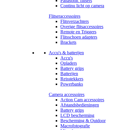
Panasonic flitsers
Continu licht op camera
Flitseraccessoires
Flitsverzachters
Overige flitsaccessoires
Remote en Triggers
Flitsschoen adapters
Brackets
Accu's & batterijen
Accu's
Opladers
Battery grips
Batterijen
Reisstekkers
Powerbanks
Camera accessoires
Action Cam accessoires
Afstandsbedieningen
Battery grips
LCD bescherming
Bescherming & Outdoor
Macrofotografie