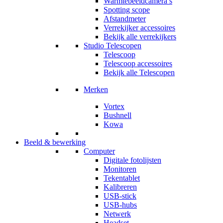
Warmtebeeldcamera’s
Spotting scope
Afstandmeter
Verrekijker accessoires
Bekijk alle verrekijkers
Studio Telescopen
Telescoop
Telescoop accessoires
Bekijk alle Telescopen
Merken
Vortex
Bushnell
Kowa
Beeld & bewerking
Computer
Digitale fotolijsten
Monitoren
Tekentablet
Kalibreren
USB-stick
USB-hubs
Netwerk
Headset