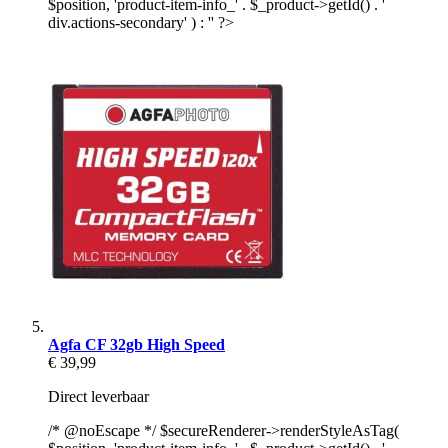
$position, 'product-item-info_' . $_product->getId() . '
div.actions-secondary' ) : '' ?>
Agfa CF 32gb High Speed
€ 39,99
Direct leverbaar
/* @noEscape */ $secureRenderer->renderStyleAsTag(