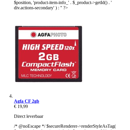
$position, 'product-item-info_' . $_product->getId() . '
div.actions-secondary' ) : '' ?>
Agfa CF 2gb
€ 19,99
Direct leverbaar
/* @noEscape */ $secureRenderer->renderStyleAsTag(