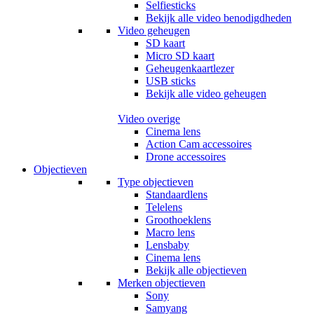
Selfiesticks
Bekijk alle video benodigdheden
Video geheugen
SD kaart
Micro SD kaart
Geheugenkaartlezer
USB sticks
Bekijk alle video geheugen
Video overige
Cinema lens
Action Cam accessoires
Drone accessoires
Objectieven
Type objectieven
Standaardlens
Telelens
Groothoeklens
Macro lens
Lensbaby
Cinema lens
Bekijk alle objectieven
Merken objectieven
Sony
Samyang