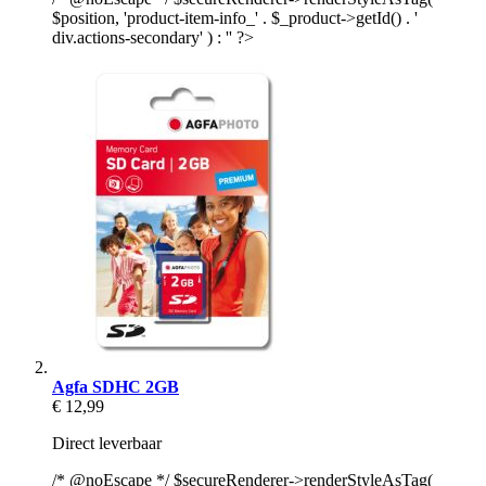
$position, 'product-item-info_' . $_product->getId() . '
div.actions-secondary' ) : '' ?>
Agfa SDHC 2GB
€ 12,99
Direct leverbaar
/* @noEscape */ $secureRenderer->renderStyleAsTag(