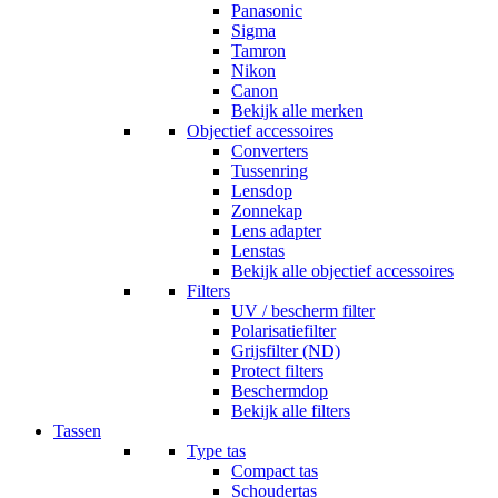
Panasonic
Sigma
Tamron
Nikon
Canon
Bekijk alle merken
Objectief accessoires
Converters
Tussenring
Lensdop
Zonnekap
Lens adapter
Lenstas
Bekijk alle objectief accessoires
Filters
UV / bescherm filter
Polarisatiefilter
Grijsfilter (ND)
Protect filters
Beschermdop
Bekijk alle filters
Tassen
Type tas
Compact tas
Schoudertas