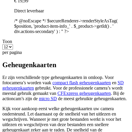
€ 19,99
Direct leverbaar
/* @noEscape */ $secureRenderer->renderStyleAsTag(
$position, 'product-item-info_' . $_product->getId() . '
div.actions-secondary' ) : '' ?>
Toon
per pagina
Geheugenkaarten
Er zijn verschillende type geheugenkaarten in omloop. Voor
fotocamera’s worden vaak
compact flash geheugenkaarten
en
SD
geheugenkaarten
gebruikt. Voor de professionele camera’s wordt
meestal gebruik gemaakt van
CFExpress geheugenkaarten
. Bij de
actioncam’s zijn de
micro SD
de meest gebruikte geheugenkaarten.
Kijk voor aankoop eerst welke geheugenkaarten uw camera
ondersteund. Let daarnaast op de snelheid van het uitlezen en
wegschrijven. Wanneer je met grote bestanden werkt is voor het
uitlezen en wegschrijven van deze bestanden een snellere
geheugenkaart zeker aan te raden. De snelheid van de