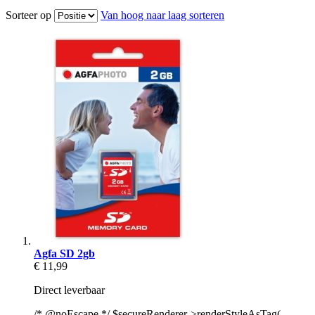
Sorteer op
Van hoog naar laag sorteren
Agfa SD 2gb
€ 11,99
Direct leverbaar
/* @noEscape */ $secureRenderer->renderStyleAsTag(