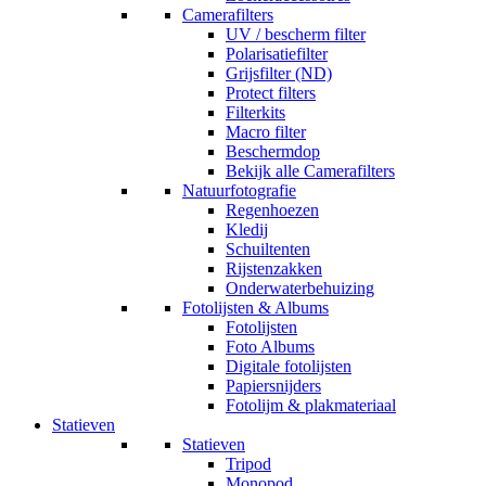
Camerafilters
UV / bescherm filter
Polarisatiefilter
Grijsfilter (ND)
Protect filters
Filterkits
Macro filter
Beschermdop
Bekijk alle Camerafilters
Natuurfotografie
Regenhoezen
Kledij
Schuiltenten
Rijstenzakken
Onderwaterbehuizing
Fotolijsten & Albums
Fotolijsten
Foto Albums
Digitale fotolijsten
Papiersnijders
Fotolijm & plakmateriaal
Statieven
Statieven
Tripod
Monopod