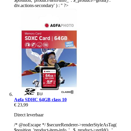
$position, 'product-item-info_' . $_product->getId() . '
div.actions-secondary' ) : '' ?>
Agfa SDHC 64GB class 10
€ 23,99
Direct leverbaar
/* @noEscape */ $secureRenderer->renderStyleAsTag(
$position, 'product-item-info_' . $_product->getId() . '