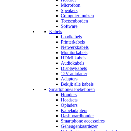
Microfoon
Speakers
Computer muizen
Toetsenborden
Software
Kabels
Laadkabels
Printerkabels
Netwerkkabels
Monitorkabels
HDMI kabels
Audiokabels
Displaykabels
12V autolader
Adapters
Bekijk alle kabels
Smartphones toebehoren
Houders
Headsets
Opladers
Kabeladapters
Dashboardhouder
Smartphone accessoires
Geheugenkaartlezer