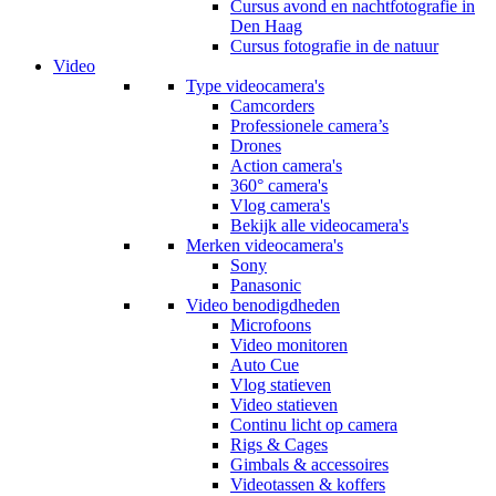
Cursus avond en nachtfotografie in
Den Haag
Cursus fotografie in de natuur
Video
Type videocamera's
Camcorders
Professionele camera’s
Drones
Action camera's
360° camera's
Vlog camera's
Bekijk alle videocamera's
Merken videocamera's
Sony
Panasonic
Video benodigdheden
Microfoons
Video monitoren
Auto Cue
Vlog statieven
Video statieven
Continu licht op camera
Rigs & Cages
Gimbals & accessoires
Videotassen & koffers