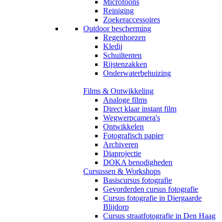
Microfoons
Reiniging
Zoekeraccessoires
Outdoor bescherming
Regenhoezen
Kledij
Schuiltenten
Rijstenzakken
Onderwaterbehuizing
Films & Ontwikkeling
Analoge films
Direct klaar instant film
Wegwerpcamera's
Ontwikkelen
Fotografisch papier
Archiveren
Diaprojectie
DOKA benodigheden
Cursussen & Workshops
Basiscursus fotografie
Gevorderden cursus fotografie
Cursus fotografie in Diergaarde
Blijdorp
Cursus straatfotografie in Den Haag