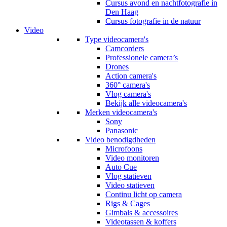
Cursus avond en nachtfotografie in
Den Haag
Cursus fotografie in de natuur
Video
Type videocamera's
Camcorders
Professionele camera’s
Drones
Action camera's
360° camera's
Vlog camera's
Bekijk alle videocamera's
Merken videocamera's
Sony
Panasonic
Video benodigdheden
Microfoons
Video monitoren
Auto Cue
Vlog statieven
Video statieven
Continu licht op camera
Rigs & Cages
Gimbals & accessoires
Videotassen & koffers