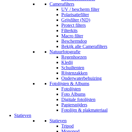
Camerafilters
UV / bescherm filter
Polarisatiefilter
Grijsfilter (ND)
Protect filters
Filterkits
Macro filter
Beschermdop
Bekijk alle Camerafilters
Natuurfotografie
Regenhoezen
Kledij
Schuiltenten
Rijstenzakken
Onderwaterbehuizing
Fotolijsten & Albums
Fotolijsten
Foto Albums
Digitale fotolijsten
Papiersnijders
Fotolijm & plakmateriaal
Statieven
Statieven
Tripod
Monopod