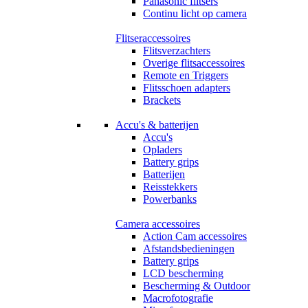
Panasonic flitsers
Continu licht op camera
Flitseraccessoires
Flitsverzachters
Overige flitsaccessoires
Remote en Triggers
Flitsschoen adapters
Brackets
Accu's & batterijen
Accu's
Opladers
Battery grips
Batterijen
Reisstekkers
Powerbanks
Camera accessoires
Action Cam accessoires
Afstandsbedieningen
Battery grips
LCD bescherming
Bescherming & Outdoor
Macrofotografie