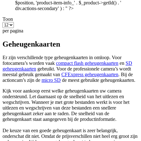
$position, 'product-item-info_' . $_product->getId() . '
div.actions-secondary' ) : '' ?>
Toon
per pagina
Geheugenkaarten
Er zijn verschillende type geheugenkaarten in omloop. Voor
fotocamera’s worden vaak
compact flash geheugenkaarten
en
SD
geheugenkaarten
gebruikt. Voor de professionele camera’s wordt
meestal gebruik gemaakt van
CFExpress geheugenkaarten
. Bij de
actioncam’s zijn de
micro SD
de meest gebruikte geheugenkaarten.
Kijk voor aankoop eerst welke geheugenkaarten uw camera
ondersteund. Let daarnaast op de snelheid van het uitlezen en
wegschrijven. Wanneer je met grote bestanden werkt is voor het
uitlezen en wegschrijven van deze bestanden een snellere
geheugenkaart zeker aan te raden. De snelheid van de
geheugenkaart staat aangegeven bij de productinformatie.
De keuze van een goede geheugenkaart is zeer belangrijk,
onderschat dit niet. Omdat de prijsverschillen niet heel erg groot zijn