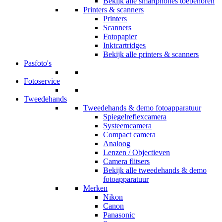
Bekijk alle smartphones toebehoren
Printers & scanners
Printers
Scanners
Fotopapier
Inktcartridges
Bekijk alle printers & scanners
Pasfoto's
Fotoservice
Tweedehands
Tweedehands & demo fotoapparatuur
Spiegelreflexcamera
Systeemcamera
Compact camera
Analoog
Lenzen / Objectieven
Camera flitsers
Bekijk alle tweedehands & demo
fotoapparatuur
Merken
Nikon
Canon
Panasonic