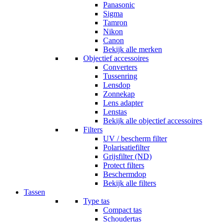
Panasonic
Sigma
Tamron
Nikon
Canon
Bekijk alle merken
Objectief accessoires
Converters
Tussenring
Lensdop
Zonnekap
Lens adapter
Lenstas
Bekijk alle objectief accessoires
Filters
UV / bescherm filter
Polarisatiefilter
Grijsfilter (ND)
Protect filters
Beschermdop
Bekijk alle filters
Tassen
Type tas
Compact tas
Schoudertas