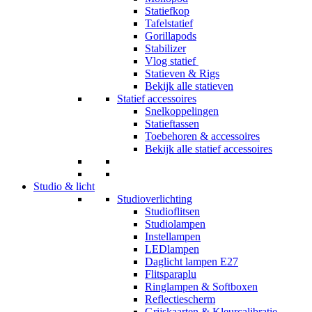
Statiefkop
Tafelstatief
Gorillapods
Stabilizer
Vlog statief
Statieven & Rigs
Bekijk alle statieven
Statief accessoires
Snelkoppelingen
Statieftassen
Toebehoren & accessoires
Bekijk alle statief accessoires
Studio & licht
Studioverlichting
Studioflitsen
Studiolampen
Instellampen
LEDlampen
Daglicht lampen E27
Flitsparaplu
Ringlampen & Softboxen
Reflectiescherm
Grijskaarten & Kleurcalibratie