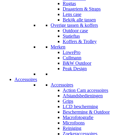
Rugtas
Draagriem & Straps
Lens case
Bekijk alle tassen
Overige tassen & koffers
Outdoor case
Statieftas
Koffers & Trolley
Merken
LowePro
Cullmann
B&W Outdoor
Peak Design
Accessoires
Accessoires
Action Cam accessoires
Afstandsbedieningen
Grips
LCD bescherming
Bescherming & Outdoor
Macrofotografie
Microfoons
Reiniging
Zoekeraccessoires