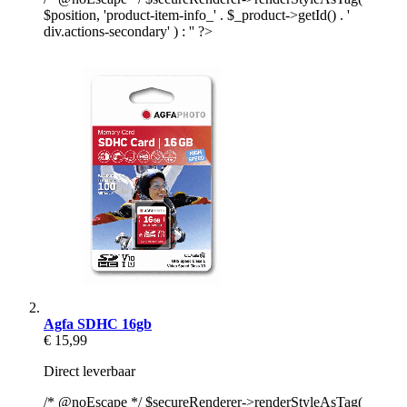
$position, 'product-item-info_' . $_product->getId() . '
div.actions-secondary' ) : '' ?>
Agfa SDHC 16gb
€ 15,99
Direct leverbaar
/* @noEscape */ $secureRenderer->renderStyleAsTag(