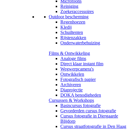
Microfoons
Reiniging
Zoekeraccessoires
Outdoor bescherming
Regenhoezen
Kledij
Schuiltenten
Rijstenzakken
Onderwaterbehuizing
Films & Ontwikkeling
Analoge films
Direct klaar instant film
Wegwerpcamera's
Ontwikkelen
Fotografisch papier
Archiveren
Diaprojectie
DOKA benodigheden
Cursussen & Workshops
Basiscursus fotografie
Gevorderden cursus fotografie
Cursus fotografie in Diergaarde
Blijdorp
Cursus straatfotografie in Den Haag