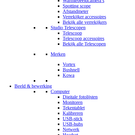
Warmtebeeldcamera’s
Spotting scope
Afstandmeter
Verrekijker accessoires
Bekijk alle verrekijkers
Studio Telescopen
Telescoop
Telescoop accessoires
Bekijk alle Telescopen
Merken
Vortex
Bushnell
Kowa
Beeld & bewerking
Computer
Digitale fotolijsten
Monitoren
Tekentablet
Kalibreren
USB-stick
USB-hubs
Netwerk
Headset