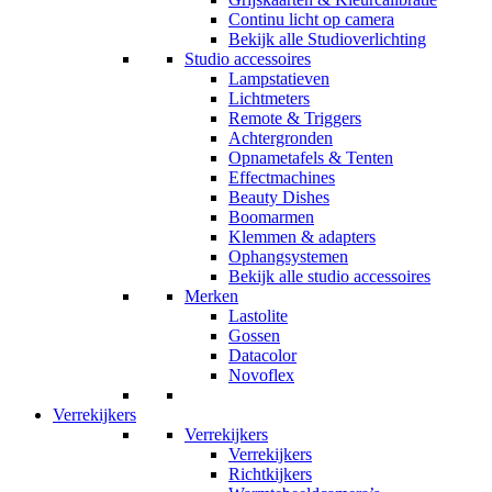
Continu licht op camera
Bekijk alle Studioverlichting
Studio accessoires
Lampstatieven
Lichtmeters
Remote & Triggers
Achtergronden
Opnametafels & Tenten
Effectmachines
Beauty Dishes
Boomarmen
Klemmen & adapters
Ophangsystemen
Bekijk alle studio accessoires
Merken
Lastolite
Gossen
Datacolor
Novoflex
Verrekijkers
Verrekijkers
Verrekijkers
Richtkijkers