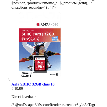
$position, 'product-item-info_' . $_product->getId() . '
div.actions-secondary' ) : '' ?>
Agfa SDHC 32GB class 10
€ 19,99
Direct leverbaar
/* @noEscape */ $secureRenderer->renderStyleAsTag(