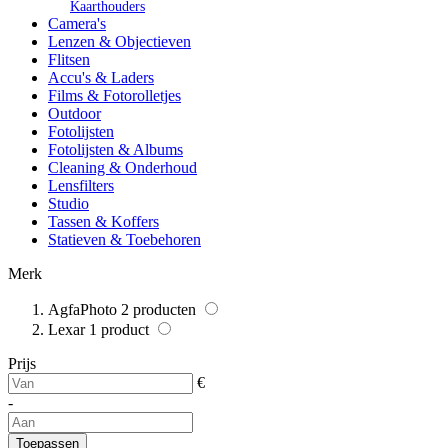
Kaarthouders
Camera's
Lenzen & Objectieven
Flitsen
Accu's & Laders
Films & Fotorolletjes
Outdoor
Fotolijsten
Fotolijsten & Albums
Cleaning & Onderhoud
Lensfilters
Studio
Tassen & Koffers
Statieven & Toebehoren
Merk
AgfaPhoto
2
producten
Lexar
1
product
Prijs
€
-
Toepassen