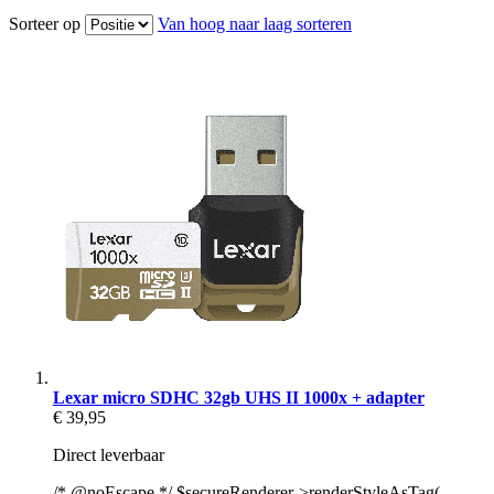
Sorteer op
Van hoog naar laag sorteren
Lexar micro SDHC 32gb UHS II 1000x + adapter
€ 39,95
Direct leverbaar
/* @noEscape */ $secureRenderer->renderStyleAsTag(