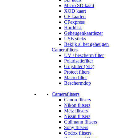
Micro SD kaart
XQD kaart
CF kaarten
CFexpress
Harddisk
Geheugenkaartlezer
USB sticks
Bekijk al het geheugen
Camerafilters
UV / bescherm filter
Polarisatiefilter
Grijsfilter (ND)
Protect filters
Macro filter
Beschermdop
Cameraflitsers
Canon flitsers
Nikon flitsers
Metz flitsers
Nissin flitsers
Cullmann flitsers
Sony flitsers
Godox flitsers