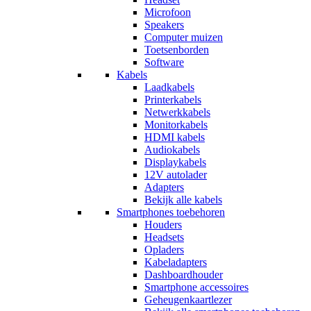
Microfoon
Speakers
Computer muizen
Toetsenborden
Software
Kabels
Laadkabels
Printerkabels
Netwerkkabels
Monitorkabels
HDMI kabels
Audiokabels
Displaykabels
12V autolader
Adapters
Bekijk alle kabels
Smartphones toebehoren
Houders
Headsets
Opladers
Kabeladapters
Dashboardhouder
Smartphone accessoires
Geheugenkaartlezer