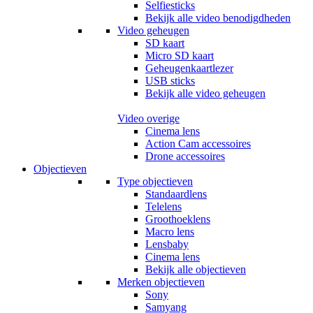
Selfiesticks
Bekijk alle video benodigdheden
Video geheugen
SD kaart
Micro SD kaart
Geheugenkaartlezer
USB sticks
Bekijk alle video geheugen
Video overige
Cinema lens
Action Cam accessoires
Drone accessoires
Objectieven
Type objectieven
Standaardlens
Telelens
Groothoeklens
Macro lens
Lensbaby
Cinema lens
Bekijk alle objectieven
Merken objectieven
Sony
Samyang