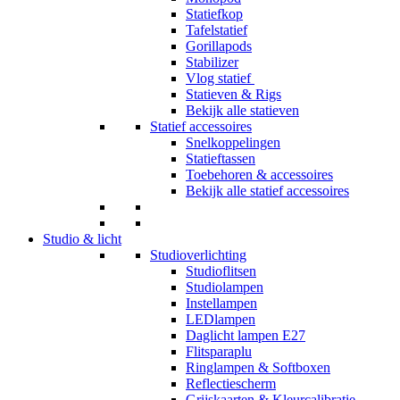
Statiefkop
Tafelstatief
Gorillapods
Stabilizer
Vlog statief
Statieven & Rigs
Bekijk alle statieven
Statief accessoires
Snelkoppelingen
Statieftassen
Toebehoren & accessoires
Bekijk alle statief accessoires
Studio & licht
Studioverlichting
Studioflitsen
Studiolampen
Instellampen
LEDlampen
Daglicht lampen E27
Flitsparaplu
Ringlampen & Softboxen
Reflectiescherm
Grijskaarten & Kleurcalibratie