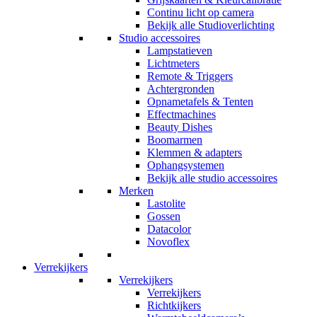
Continu licht op camera
Bekijk alle Studioverlichting
Studio accessoires
Lampstatieven
Lichtmeters
Remote & Triggers
Achtergronden
Opnametafels & Tenten
Effectmachines
Beauty Dishes
Boomarmen
Klemmen & adapters
Ophangsystemen
Bekijk alle studio accessoires
Merken
Lastolite
Gossen
Datacolor
Novoflex
Verrekijkers
Verrekijkers
Verrekijkers
Richtkijkers