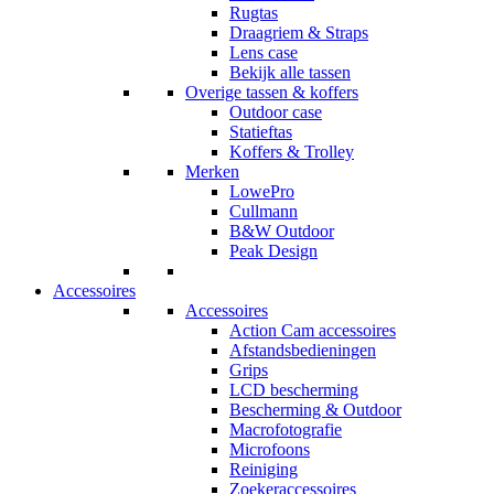
Rugtas
Draagriem & Straps
Lens case
Bekijk alle tassen
Overige tassen & koffers
Outdoor case
Statieftas
Koffers & Trolley
Merken
LowePro
Cullmann
B&W Outdoor
Peak Design
Accessoires
Accessoires
Action Cam accessoires
Afstandsbedieningen
Grips
LCD bescherming
Bescherming & Outdoor
Macrofotografie
Microfoons
Reiniging
Zoekeraccessoires