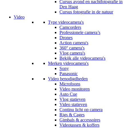
Cursus avond en nachtfotografie in
Den Haag
Cursus fotografie in de natuur
Video
Type videocamera's
Camcorders
Professionele camera’s
Drones
Action camera's
360° camera's
Vlog camera's
Bekijk alle videocamera's
Merken videocamera's
Sony
Panasonic
Video benodigdheden
Microfoons
Video monitoren
Auto Cue
Vlog statieven
Video statieven
Continu licht op camera
Rigs & Cages
Gimbals & accessoires
Videotassen & koffers