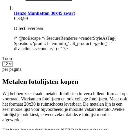
Henzo Manhattan 30x45 zwart
€ 33,99
Direct leverbaar
/* @noEscape */ $secureRenderer->renderStyleAsTag(
$position, 'product-item-info_' . $_product->getId() . '
div.actions-secondary' ) : '' ?>
Toon
per pagina
Metalen fotolijsten kopen
Wij hebben zeer fraaie metalen fotolijsten in verschillend formaat op
voorraad. Vierkanten fotolijsten en ook collage fotolijsten, Maar ook
het formaat 20x30 is ruimschoots leverbaar. De metalen lijn is een
zeer mooie lijst voor bijvoorbeeld je mooiste vakarantiefoto..Welke
fotolijst je ook kiest, je weer zeker dat deze fotolijst mooi is
afgewerkt.