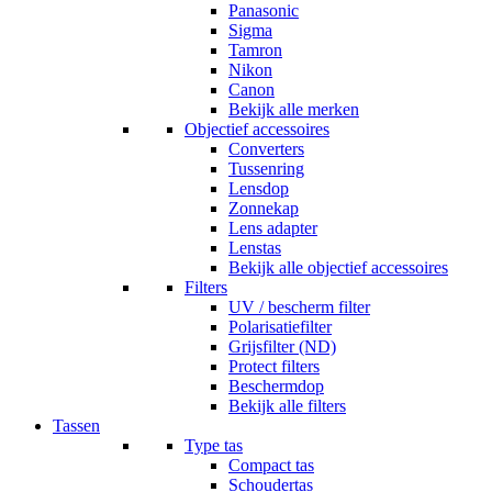
Panasonic
Sigma
Tamron
Nikon
Canon
Bekijk alle merken
Objectief accessoires
Converters
Tussenring
Lensdop
Zonnekap
Lens adapter
Lenstas
Bekijk alle objectief accessoires
Filters
UV / bescherm filter
Polarisatiefilter
Grijsfilter (ND)
Protect filters
Beschermdop
Bekijk alle filters
Tassen
Type tas
Compact tas
Schoudertas