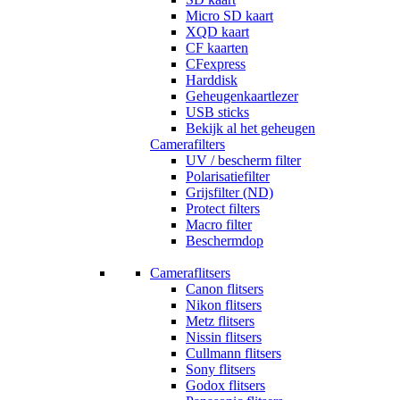
Micro SD kaart
XQD kaart
CF kaarten
CFexpress
Harddisk
Geheugenkaartlezer
USB sticks
Bekijk al het geheugen
Camerafilters
UV / bescherm filter
Polarisatiefilter
Grijsfilter (ND)
Protect filters
Macro filter
Beschermdop
Cameraflitsers
Canon flitsers
Nikon flitsers
Metz flitsers
Nissin flitsers
Cullmann flitsers
Sony flitsers
Godox flitsers