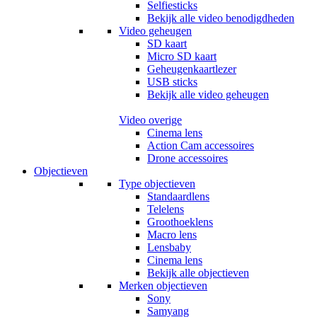
Selfiesticks
Bekijk alle video benodigdheden
Video geheugen
SD kaart
Micro SD kaart
Geheugenkaartlezer
USB sticks
Bekijk alle video geheugen
Video overige
Cinema lens
Action Cam accessoires
Drone accessoires
Objectieven
Type objectieven
Standaardlens
Telelens
Groothoeklens
Macro lens
Lensbaby
Cinema lens
Bekijk alle objectieven
Merken objectieven
Sony
Samyang