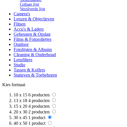
Collage lijst
Verzilverde lijst
Camera's
Lenzen & Objectieven
Flitsen
Accu's & Laders
Geheugen & Opslag
Films & Fotorolletjes
Outdoor
Fotolijsten & Albums
Cleaning & Onderhoud
Lensfilters
Studio
Tassen & Koffers
Statieven & Toebehoren
Kies formaat
10 x 15
6
producten
13 x 18
4
producten
15 x 20
4
producten
20 x 30
2
producten
30 x 45
1
product
40 x 50
1
product