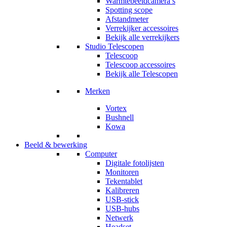
Warmtebeeldcamera’s
Spotting scope
Afstandmeter
Verrekijker accessoires
Bekijk alle verrekijkers
Studio Telescopen
Telescoop
Telescoop accessoires
Bekijk alle Telescopen
Merken
Vortex
Bushnell
Kowa
Beeld & bewerking
Computer
Digitale fotolijsten
Monitoren
Tekentablet
Kalibreren
USB-stick
USB-hubs
Netwerk
Headset