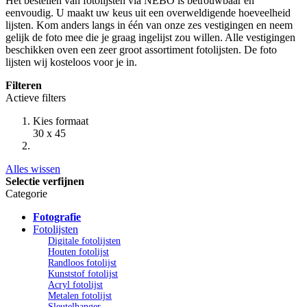
Het bestellen van fotolijsten via NEBO is betrouwbaar en
eenvoudig. U maakt uw keus uit een overweldigende hoeveelheid
lijsten. Kom anders langs in één van onze zes vestigingen en neem
gelijk de foto mee die je graag ingelijst zou willen. Alle vestigingen
beschikken oven een zeer groot assortiment fotolijsten. De foto
lijsten wij kosteloos voor je in.
Filteren
Actieve filters
Kies formaat
30 x 45
Alles wissen
Selectie verfijnen
Categorie
Fotografie
Fotolijsten
Digitale fotolijsten
Houten fotolijst
Randloos fotolijst
Kunststof fotolijst
Acryl fotolijst
Metalen fotolijst
Sleutelhanger