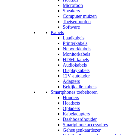
Microfoon
Speakers
Computer muizen
Toetsenborden
Software
Kabels
Laadkabels
Printerkabels
Netwerkkabels
Monitorkabels
HDMI kabels
Audiokabels
Displaykabels
12V autolader
Adapters
Bekijk alle kabels
Smartphones toebehoren
Houders
Headsets
Opladers
Kabeladapters
Dashboardhouder
Smartphone accessoires
Geheugenkaartlezer