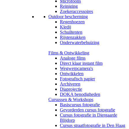
Microfoons
Reiniging
Zoekeraccessoires
Outdoor bescherming
Regenhoezen
Kledij
Schuiltenten
Rijstenzakken
Onderwaterbehuizing
Films & Ontwikkeling
Analoge films
Direct klaar instant film
Wegwerpcamera's
Ontwikkelen
Fotografisch papier
Archiveren
Diaprojectie
DOKA benodigheden
Cursussen & Workshops
Basiscursus fotografie
Gevorderden cursus fotografie
Cursus fotografie in Diergaarde
Blijdorp
Cursus straatfotografie in Den Haag