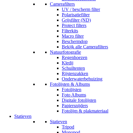
Camerafilters
UV / bescherm filter
Polarisatiefilter
Grijsfilter (ND)
Protect filters
Filterkits
Macro filter
Beschermdop
Bekijk alle Camerafilters
Natuurfotografie
Regenhoezen
Kledij
Schuiltenten
Rijstenzakken
Onderwaterbehuizing
Fotolijsten & Albums
Fotolijsten
Foto Albums
Digitale fotolijsten
Papiersnijders
Fotolijm & plakmateriaal
Statieven
Statieven
Tripod
Monopod