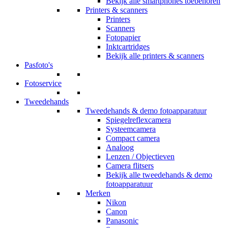
Bekijk alle smartphones toebehoren
Printers & scanners
Printers
Scanners
Fotopapier
Inktcartridges
Bekijk alle printers & scanners
Pasfoto's
Fotoservice
Tweedehands
Tweedehands & demo fotoapparatuur
Spiegelreflexcamera
Systeemcamera
Compact camera
Analoog
Lenzen / Objectieven
Camera flitsers
Bekijk alle tweedehands & demo
fotoapparatuur
Merken
Nikon
Canon
Panasonic