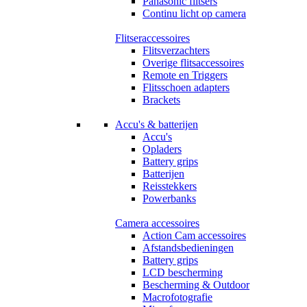
Panasonic flitsers
Continu licht op camera
Flitseraccessoires
Flitsverzachters
Overige flitsaccessoires
Remote en Triggers
Flitsschoen adapters
Brackets
Accu's & batterijen
Accu's
Opladers
Battery grips
Batterijen
Reisstekkers
Powerbanks
Camera accessoires
Action Cam accessoires
Afstandsbedieningen
Battery grips
LCD bescherming
Bescherming & Outdoor
Macrofotografie