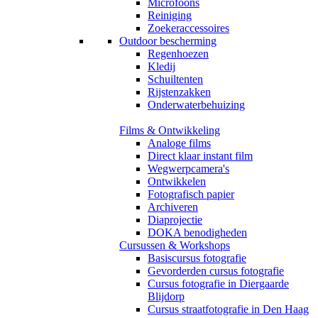
Microfoons
Reiniging
Zoekeraccessoires
Outdoor bescherming
Regenhoezen
Kledij
Schuiltenten
Rijstenzakken
Onderwaterbehuizing
Films & Ontwikkeling
Analoge films
Direct klaar instant film
Wegwerpcamera's
Ontwikkelen
Fotografisch papier
Archiveren
Diaprojectie
DOKA benodigheden
Cursussen & Workshops
Basiscursus fotografie
Gevorderden cursus fotografie
Cursus fotografie in Diergaarde
Blijdorp
Cursus straatfotografie in Den Haag