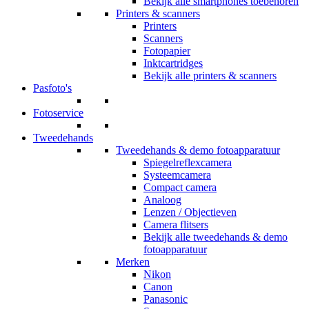
Bekijk alle smartphones toebehoren
Printers & scanners
Printers
Scanners
Fotopapier
Inktcartridges
Bekijk alle printers & scanners
Pasfoto's
Fotoservice
Tweedehands
Tweedehands & demo fotoapparatuur
Spiegelreflexcamera
Systeemcamera
Compact camera
Analoog
Lenzen / Objectieven
Camera flitsers
Bekijk alle tweedehands & demo
fotoapparatuur
Merken
Nikon
Canon
Panasonic