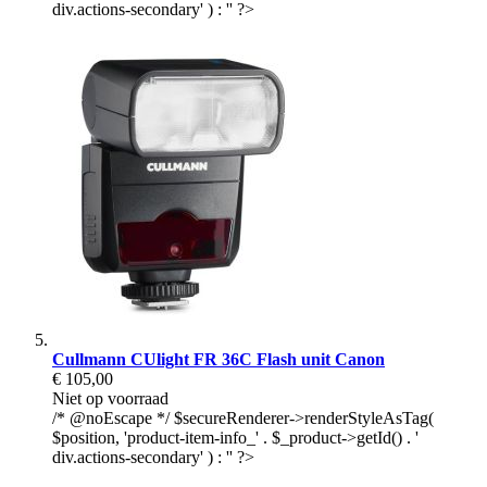
div.actions-secondary' ) : '' ?>
Cullmann CUlight FR 36C Flash unit Canon
€ 105,00
Niet op voorraad
/* @noEscape */ $secureRenderer->renderStyleAsTag(
$position, 'product-item-info_' . $_product->getId() . '
div.actions-secondary' ) : '' ?>