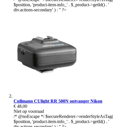
$position, 'product-item-info_' . $_product->getId() . '
div.actions-secondary' ) : '' ?>
Cullmann CUlight RR 500N ontvanger Nikon
€ 48,00
Niet op voorraad
/* @noEscape */ $secureRenderer->renderStyleAsTag(
$position, 'product-item-info_' . $_product->getId() . '
div.actions-secondary' ) : '' ?>