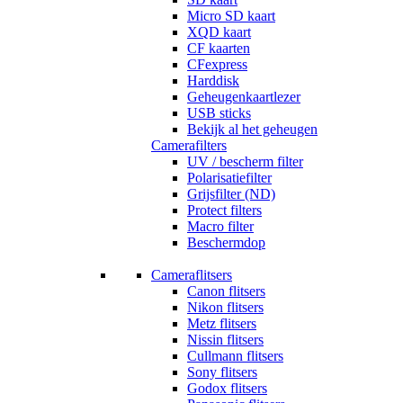
Micro SD kaart
XQD kaart
CF kaarten
CFexpress
Harddisk
Geheugenkaartlezer
USB sticks
Bekijk al het geheugen
Camerafilters
UV / bescherm filter
Polarisatiefilter
Grijsfilter (ND)
Protect filters
Macro filter
Beschermdop
Cameraflitsers
Canon flitsers
Nikon flitsers
Metz flitsers
Nissin flitsers
Cullmann flitsers
Sony flitsers
Godox flitsers