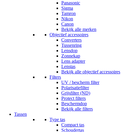
Panasonic
Sigma
Tamron
Nikon
Canon
Bekijk alle merken
Objectief accessoires
Converters
Tussenring
Lensdop
Zonnekap
Lens adapter
Lenstas
Bekijk alle objectief accessoires
Filters
UV / bescherm filter
Polarisatiefilter
Grijsfilter (ND)
Protect filters
Beschermdop
Bekijk alle filters
Tassen
Type tas
Compact tas
Schoudertas