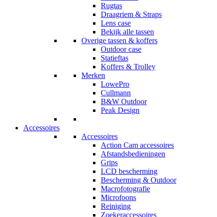
Rugtas
Draagriem & Straps
Lens case
Bekijk alle tassen
Overige tassen & koffers
Outdoor case
Statieftas
Koffers & Trolley
Merken
LowePro
Cullmann
B&W Outdoor
Peak Design
Accessoires
Accessoires
Action Cam accessoires
Afstandsbedieningen
Grips
LCD bescherming
Bescherming & Outdoor
Macrofotografie
Microfoons
Reiniging
Zoekeraccessoires