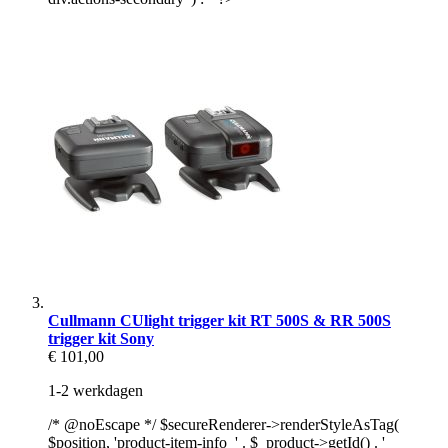
Cullmann CUlight trigger kit RT 500S & RR 500S
trigger kit Sony
€ 101,00
1-2 werkdagen
/* @noEscape */ $secureRenderer->renderStyleAsTag(
$position, 'product-item-info_' . $_product->getId() . '