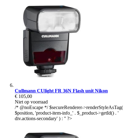
Cullmann CUlight FR 36N Flash unit Nikon
€ 105,00
Niet op voorraad
/* @noEscape */ $secureRenderer->renderStyleAsTag(
$position, 'product-item-info_' . $_product->getId() . '
div.actions-secondary' ) : '' ?>