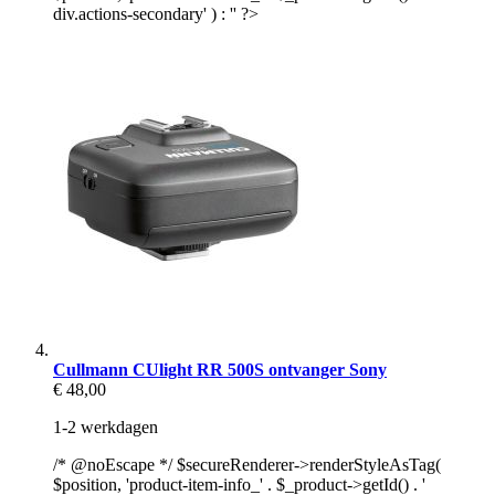
div.actions-secondary' ) : '' ?>
Cullmann CUlight RR 500S ontvanger Sony
€ 48,00
1-2 werkdagen
/* @noEscape */ $secureRenderer->renderStyleAsTag(
$position, 'product-item-info_' . $_product->getId() . '