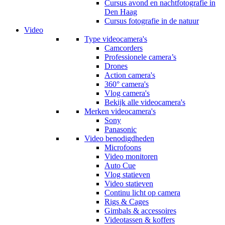
Cursus avond en nachtfotografie in
Den Haag
Cursus fotografie in de natuur
Video
Type videocamera's
Camcorders
Professionele camera’s
Drones
Action camera's
360° camera's
Vlog camera's
Bekijk alle videocamera's
Merken videocamera's
Sony
Panasonic
Video benodigdheden
Microfoons
Video monitoren
Auto Cue
Vlog statieven
Video statieven
Continu licht op camera
Rigs & Cages
Gimbals & accessoires
Videotassen & koffers