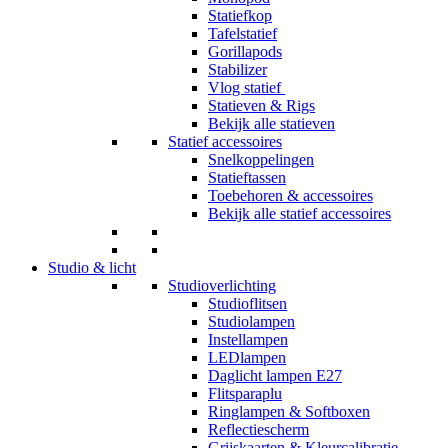
Statiefkop
Tafelstatief
Gorillapods
Stabilizer
Vlog statief
Statieven & Rigs
Bekijk alle statieven
Statief accessoires
Snelkoppelingen
Statieftassen
Toebehoren & accessoires
Bekijk alle statief accessoires
Studio & licht
Studioverlichting
Studioflitsen
Studiolampen
Instellampen
LEDlampen
Daglicht lampen E27
Flitsparaplu
Ringlampen & Softboxen
Reflectiescherm
Grijskaarten & Kleurcalibratie