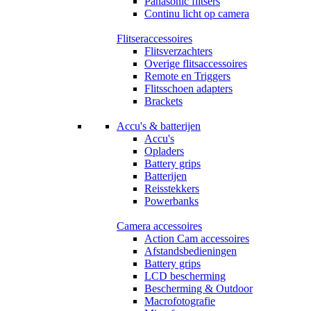
Panasonic flitsers
Continu licht op camera
Flitseraccessoires
Flitsverzachters
Overige flitsaccessoires
Remote en Triggers
Flitsschoen adapters
Brackets
Accu's & batterijen
Accu's
Opladers
Battery grips
Batterijen
Reisstekkers
Powerbanks
Camera accessoires
Action Cam accessoires
Afstandsbedieningen
Battery grips
LCD bescherming
Bescherming & Outdoor
Macrofotografie