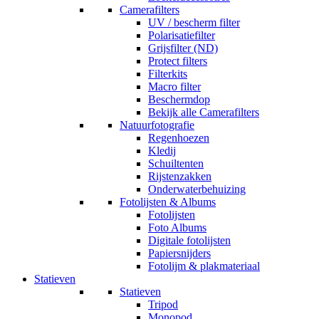
Camerafilters
UV / bescherm filter
Polarisatiefilter
Grijsfilter (ND)
Protect filters
Filterkits
Macro filter
Beschermdop
Bekijk alle Camerafilters
Natuurfotografie
Regenhoezen
Kledij
Schuiltenten
Rijstenzakken
Onderwaterbehuizing
Fotolijsten & Albums
Fotolijsten
Foto Albums
Digitale fotolijsten
Papiersnijders
Fotolijm & plakmateriaal
Statieven
Statieven
Tripod
Monopod