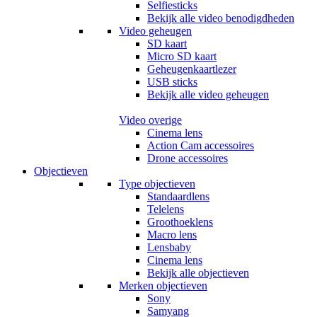
Selfiesticks
Bekijk alle video benodigdheden
Video geheugen
SD kaart
Micro SD kaart
Geheugenkaartlezer
USB sticks
Bekijk alle video geheugen
Video overige
Cinema lens
Action Cam accessoires
Drone accessoires
Objectieven
Type objectieven
Standaardlens
Telelens
Groothoeklens
Macro lens
Lensbaby
Cinema lens
Bekijk alle objectieven
Merken objectieven
Sony
Samyang