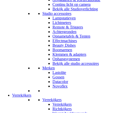
Continu licht op camera
Bekijk alle Studioverlichting
Studio accessoires
Lampstatieven
Lichtmeters
Remote & Triggers
Achtergronden
Opnametafels & Tenten
Effectmachines
Beauty Dishes
Boomarmen
Klemmen & adapters
Ophangsystemen
Bekijk alle studio accessoires
Merken
Lastolite
Gossen
Datacolor
Novoflex
Verrekijkers
Verrekijkers
Verrekijkers
Richtkijkers