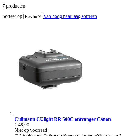
7
producten
Sorteer op
Van hoog naar laag sorteren
Cullmann CUlight RR 500C ontvanger Canon
€ 48,00
Niet op voorraad
/* @noEscape */ $secureRenderer->renderStyleAsTag(