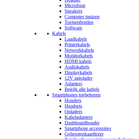
Microfoon
Speakers
Computer muizen
Toetsenborden
Software
Kabels
Laadkabels
Printerkabels
Netwerkkabels
Monitorkabels
HDMI kabels
Audiokabels
Displaykabels
12V autolader
Adapters
Bekijk alle kabels
Smartphones toebehoren
Houders
Headsets
Opladers
Kabeladapters
Dashboardhouder
Smartphone accessoires
Geheugenkaartlezer