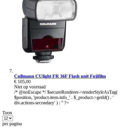
Cullmann CUlight FR 36F Flash unit Fujifilm
€ 105,00
Niet op voorraad
/* @noEscape */ $secureRenderer->renderStyleAsTag(
$position, 'product-item-info_' . $_product->getId() . '
div.actions-secondary' ) : '' ?>
Toon
per pagina