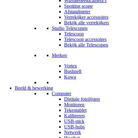
Warmtebeeldcamera’s
Spotting scope
Afstandmeter
Verrekijker accessoires
Bekijk alle verrekijkers
Studio Telescopen
Telescoop
Telescoop accessoires
Bekijk alle Telescopen
Merken
Vortex
Bushnell
Kowa
Beeld & bewerking
Computer
Digitale fotolijsten
Monitoren
Tekentablet
Kalibreren
USB-stick
USB-hubs
Netwerk
Headset