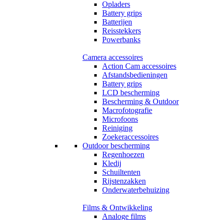
Opladers
Battery grips
Batterijen
Reisstekkers
Powerbanks
Camera accessoires
Action Cam accessoires
Afstandsbedieningen
Battery grips
LCD bescherming
Bescherming & Outdoor
Macrofotografie
Microfoons
Reiniging
Zoekeraccessoires
Outdoor bescherming
Regenhoezen
Kledij
Schuiltenten
Rijstenzakken
Onderwaterbehuizing
Films & Ontwikkeling
Analoge films