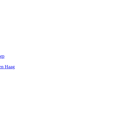
orp
Den Haag