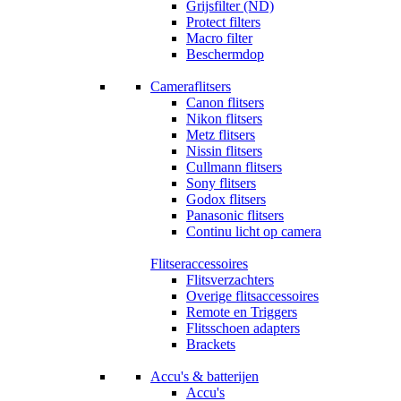
Grijsfilter (ND)
Protect filters
Macro filter
Beschermdop
Cameraflitsers
Canon flitsers
Nikon flitsers
Metz flitsers
Nissin flitsers
Cullmann flitsers
Sony flitsers
Godox flitsers
Panasonic flitsers
Continu licht op camera
Flitseraccessoires
Flitsverzachters
Overige flitsaccessoires
Remote en Triggers
Flitsschoen adapters
Brackets
Accu's & batterijen
Accu's