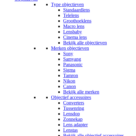
Type objectieven
Standaardlens
Telelens
Groothoeklens
Macro lens
Lensbaby
Cinema lens
Bekijk alle objectieven
Merken objectieven
Sony
Samyang
Panasonic
Sigma
Tamron
Nikon
Canon
Bekijk alle merken
Objectief accessoires
Converters
Tussenring
Lensdop
Zonnekap
Lens adapter
Lenstas
Bekijk alle objectief accessoires