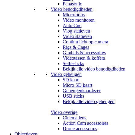
Panasonic
Video benodigdheden
Microfoons
Video monitoren
Auto Cue
Vlog statieven
Video statieven
Continu licht op camera
Rigs & Cages
Gimbals & accessoires
Videotassen & koffers
Selfiesticks
Bekijk alle video benodigdheden
Video geheugen
SD kaart
Micro SD kaart
Geheugenkaartlezer
USB sticks
Bekijk alle video geheugen
Video overige
Cinema lens
Action Cam accessoires
Drone accessoires
Objectieven