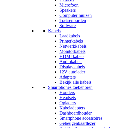
Microfoon
Speakers
Computer muizen
Toetsenborden
Software
Kabels
Laadkabels
Printerkabels
Netwerkkabels
Monitorkabels
HDMI kabels
Audiokabels
Displaykabels
12V autolader
Adapters
Bekijk alle kabels
Smartphones toebehoren
Houders
Headsets
Opladers
Kabeladapters
Dashboardhouder
Smartphone accessoires
Geheugenkaartlezer