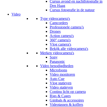
Cursus avond en nachtfotografie in
Den Haag
Cursus fotografie in de natuur
Video
Type videocamera's
Camcorders
Professionele camera’s
Drones
Action camera's
360° camera's
Vlog camera's
Bekijk alle videocamera's
Merken videocamera's
Sony
Panasonic
Video benodigdheden
Microfoons
Video monitoren
Auto Cue
Vlog statieven
Video statieven
Continu licht op camera
Rigs & Cages
Gimbals & accessoires
Videotassen & koffers