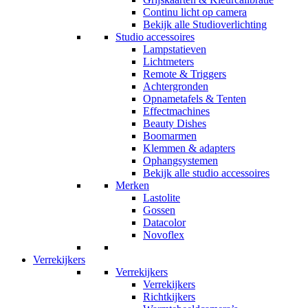
Continu licht op camera
Bekijk alle Studioverlichting
Studio accessoires
Lampstatieven
Lichtmeters
Remote & Triggers
Achtergronden
Opnametafels & Tenten
Effectmachines
Beauty Dishes
Boomarmen
Klemmen & adapters
Ophangsystemen
Bekijk alle studio accessoires
Merken
Lastolite
Gossen
Datacolor
Novoflex
Verrekijkers
Verrekijkers
Verrekijkers
Richtkijkers