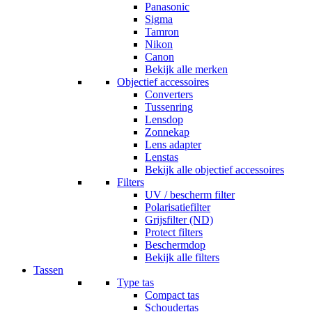
Panasonic
Sigma
Tamron
Nikon
Canon
Bekijk alle merken
Objectief accessoires
Converters
Tussenring
Lensdop
Zonnekap
Lens adapter
Lenstas
Bekijk alle objectief accessoires
Filters
UV / bescherm filter
Polarisatiefilter
Grijsfilter (ND)
Protect filters
Beschermdop
Bekijk alle filters
Tassen
Type tas
Compact tas
Schoudertas