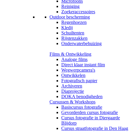
Microfoons
Reiniging
Zoekeraccessoires
Outdoor bescherming
Regenhoezen
Kledij
Schuiltenten
Rijstenzakken
Onderwaterbehuizing
Films & Ontwikkeling
Analoge films
Direct klaar instant film
Wegwerpcamera's
Ontwikkelen
Fotografisch papier
Archiveren
Diaprojectie
DOKA benodigheden
Cursussen & Workshops
Basiscursus fotografie
Gevorderden cursus fotografie
Cursus fotografie in Diergaarde
Blijdorp
Cursus straatfotografie in Den Haag