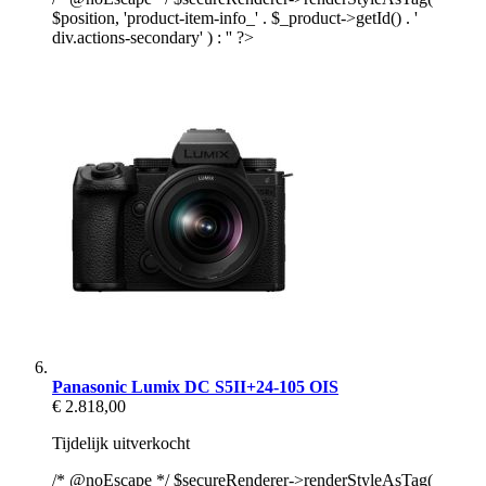
$position, 'product-item-info_' . $_product->getId() . '
div.actions-secondary' ) : '' ?>
Panasonic Lumix DC S5II+24-105 OIS
€ 2.818,00
Tijdelijk uitverkocht
/* @noEscape */ $secureRenderer->renderStyleAsTag(