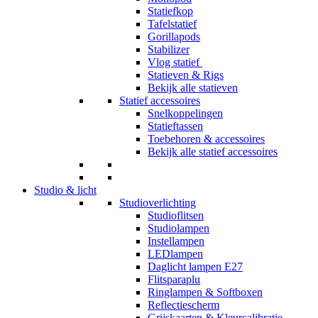
Statiefkop
Tafelstatief
Gorillapods
Stabilizer
Vlog statief
Statieven & Rigs
Bekijk alle statieven
Statief accessoires
Snelkoppelingen
Statieftassen
Toebehoren & accessoires
Bekijk alle statief accessoires
Studio & licht
Studioverlichting
Studioflitsen
Studiolampen
Instellampen
LEDlampen
Daglicht lampen E27
Flitsparaplu
Ringlampen & Softboxen
Reflectiescherm
Grijskaarten & Kleurcalibratie