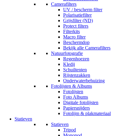
Camerafilters
UV / bescherm filter
Polarisatiefilter
Grijsfilter (ND)
Protect filters
Filterkits
Macro filter
Beschermdop
Bekijk alle Camerafilters
Natuurfotografie
Regenhoezen
Kledij
Schuiltenten
Rijstenzakken
Onderwaterbehuizing
Fotolijsten & Albums
Fotolijsten
Foto Albums
Digitale fotolijsten
Papiersnijders
Fotolijm & plakmateriaal
Statieven
Statieven
Tripod
Monopod