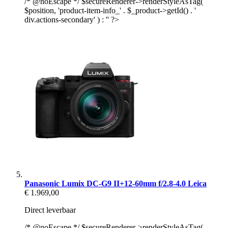
/* @noEscape */ $secureRenderer->renderStyleAsTag(
$position, 'product-item-info_' . $_product->getId() . '
div.actions-secondary' ) : '' ?>
Panasonic Lumix DC-G9 II+12-60mm f/2.8-4.0 Leica
€ 1.969,00
Direct leverbaar
/* @noEscape */ $secureRenderer->renderStyleAsTag(