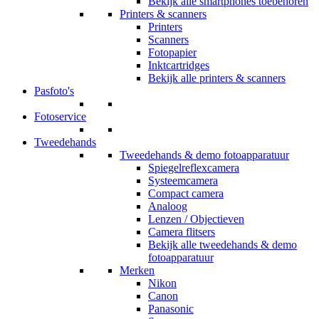
Bekijk alle smartphones toebehoren
Printers & scanners
Printers
Scanners
Fotopapier
Inktcartridges
Bekijk alle printers & scanners
Pasfoto's
Fotoservice
Tweedehands
Tweedehands & demo fotoapparatuur
Spiegelreflexcamera
Systeemcamera
Compact camera
Analoog
Lenzen / Objectieven
Camera flitsers
Bekijk alle tweedehands & demo
fotoapparatuur
Merken
Nikon
Canon
Panasonic