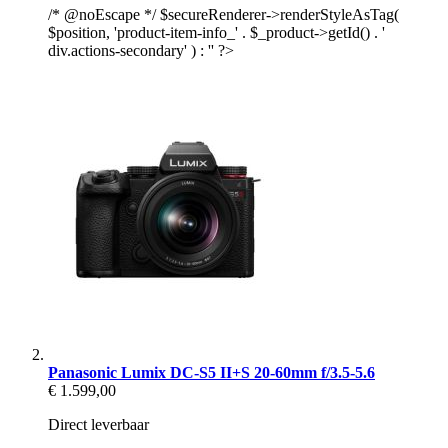
/* @noEscape */ $secureRenderer->renderStyleAsTag(
$position, 'product-item-info_' . $_product->getId() . '
div.actions-secondary' ) : '' ?>
Panasonic Lumix DC-S5 II+S 20-60mm f/3.5-5.6
€ 1.599,00
Direct leverbaar