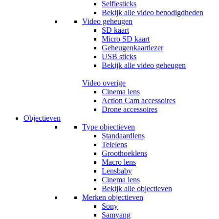
Selfiesticks
Bekijk alle video benodigdheden
Video geheugen
SD kaart
Micro SD kaart
Geheugenkaartlezer
USB sticks
Bekijk alle video geheugen
Video overige
Cinema lens
Action Cam accessoires
Drone accessoires
Objectieven
Type objectieven
Standaardlens
Telelens
Groothoeklens
Macro lens
Lensbaby
Cinema lens
Bekijk alle objectieven
Merken objectieven
Sony
Samyang