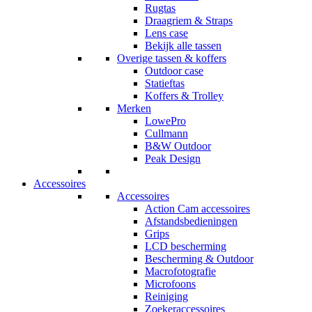
Rugtas
Draagriem & Straps
Lens case
Bekijk alle tassen
Overige tassen & koffers
Outdoor case
Statieftas
Koffers & Trolley
Merken
LowePro
Cullmann
B&W Outdoor
Peak Design
Accessoires
Accessoires
Action Cam accessoires
Afstandsbedieningen
Grips
LCD bescherming
Bescherming & Outdoor
Macrofotografie
Microfoons
Reiniging
Zoekeraccessoires