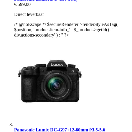
€ 599,00
Direct leverbaar
/* @noEscape */ $secureRenderer->renderStyleAsTag(
$position, 'product-item-info_' . $_product->getId() . '
div.actions-secondary' ) : '' ?>
Panasonic Lumix DC-G97+12-60mm f/3.5-5.6