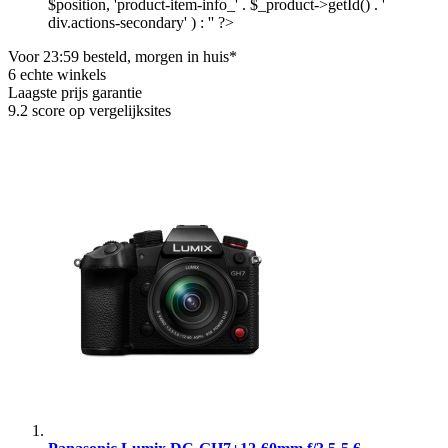
$position, 'product-item-info_' . $_product->getId() . '
div.actions-secondary' ) : '' ?>
Voor 23:59 besteld, morgen in huis*
6 echte winkels
Laagste prijs garantie
9.2 score op vergelijksites