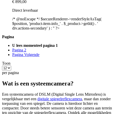
€ 899,00
Direct leverbaar
/* @noEscape */ $secureRenderer->renderStyleAsTag(
$position, 'product-item-info_' . $_product->getId() . '
div.actions-secondary' ) : '' ?>
Pagina
U lees momenteel pagina
1
Pagina
2
Pagina
Volgende
Toon
per pagina
Wat is een systeemcamera?
Een systeemcamera of DSLM (Digital Single Lens Mirrorless) is
vergelijkbaar met een
digitale spiegelreflexcamera
, maar dan zonder
toepassing van een spiegel. De camera is hierdoor lichter en
compacter. Door steeds betere sensoren wint deze camera aan terrein
ten opzichte van de spiegelreflexcamera. Ontdek alle mogelijkheden