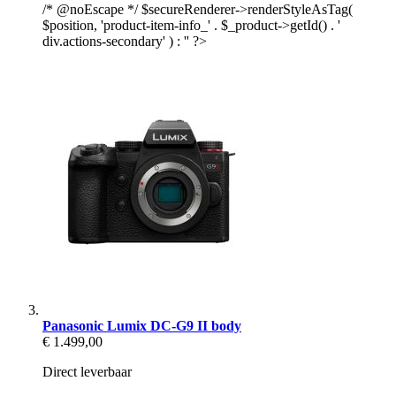
/* @noEscape */ $secureRenderer->renderStyleAsTag(
$position, 'product-item-info_' . $_product->getId() . '
div.actions-secondary' ) : '' ?>
Panasonic Lumix DC-G9 II body
€ 1.499,00
Direct leverbaar