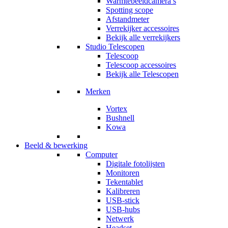
Warmtebeeldcamera’s
Spotting scope
Afstandmeter
Verrekijker accessoires
Bekijk alle verrekijkers
Studio Telescopen
Telescoop
Telescoop accessoires
Bekijk alle Telescopen
Merken
Vortex
Bushnell
Kowa
Beeld & bewerking
Computer
Digitale fotolijsten
Monitoren
Tekentablet
Kalibreren
USB-stick
USB-hubs
Netwerk
Headset