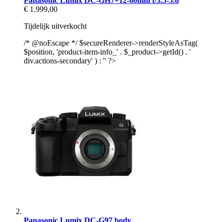
Panasonic Lumix DC-GH7+12-60mm f/3.5-5.6
€ 1.999,00
Tijdelijk uitverkocht
/* @noEscape */ $secureRenderer->renderStyleAsTag(
$position, 'product-item-info_' . $_product->getId() . '
div.actions-secondary' ) : '' ?>
Panasonic Lumix DC-G97 body