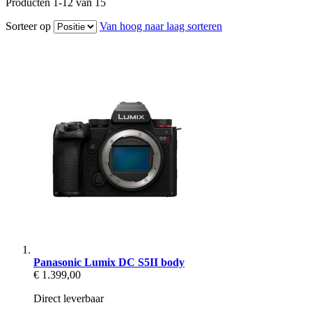
Producten
1
-
12
van
15
Sorteer op
Van hoog naar laag sorteren
Panasonic Lumix DC S5II body
€ 1.399,00
Direct leverbaar