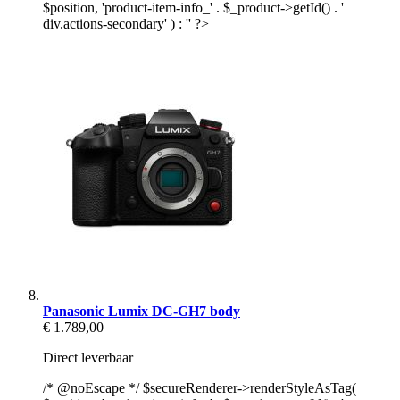
$position, 'product-item-info_' . $_product->getId() . '
div.actions-secondary' ) : '' ?>
Panasonic Lumix DC-GH7 body
€ 1.789,00
Direct leverbaar
/* @noEscape */ $secureRenderer->renderStyleAsTag(