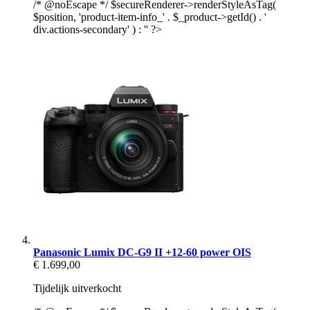
/* @noEscape */ $secureRenderer->renderStyleAsTag(
$position, 'product-item-info_' . $_product->getId() . '
div.actions-secondary' ) : '' ?>
Panasonic Lumix DC-G9 II +12-60 power OIS
€ 1.699,00
Tijdelijk uitverkocht