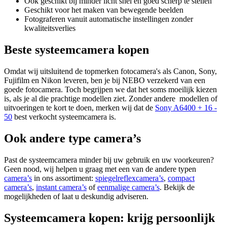
Ook geschikt bij minder licht snel en goed scherp te stellen
Geschikt voor het maken van bewegende beelden
Fotograferen vanuit automatische instellingen zonder
kwaliteitsverlies
Beste systeemcamera kopen
Omdat wij uitsluitend de topmerken fotocamera's als Canon, Sony,
Fujifilm en Nikon leveren, ben je bij NEBO verzekerd van een
goede fotocamera. Toch begrijpen we dat het soms moeilijk kiezen
is, als je al die prachtige modellen ziet. Zonder andere modellen of
uitvoeringen te kort te doen, merken wij dat de
Sony A6400 + 16 -
50
best verkocht systeemcamera is.
Ook andere type camera’s
Past de systeemcamera minder bij uw gebruik en uw voorkeuren?
Geen nood, wij helpen u graag met een van de andere typen
camera’s
in ons assortiment:
spiegelreflexcamera’s
,
compact
camera’s
,
instant camera’s
of
eenmalige camera’s
. Bekijk de
mogelijkheden of laat u deskundig adviseren.
Systeemcamera kopen: krijg persoonlijk