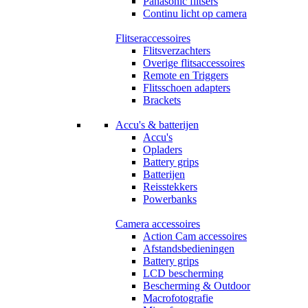
Panasonic flitsers
Continu licht op camera
Flitseraccessoires
Flitsverzachters
Overige flitsaccessoires
Remote en Triggers
Flitsschoen adapters
Brackets
Accu's & batterijen
Accu's
Opladers
Battery grips
Batterijen
Reisstekkers
Powerbanks
Camera accessoires
Action Cam accessoires
Afstandsbedieningen
Battery grips
LCD bescherming
Bescherming & Outdoor
Macrofotografie