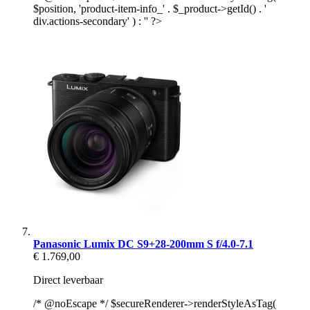
$position, 'product-item-info_' . $_product->getId() . '
div.actions-secondary' ) : '' ?>
Panasonic Lumix DC S9+28-200mm S f/4.0-7.1
€ 1.769,00
Direct leverbaar
/* @noEscape */ $secureRenderer->renderStyleAsTag(