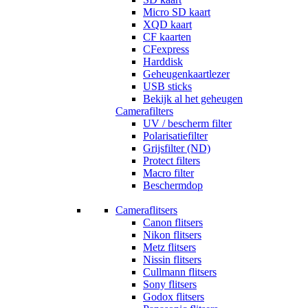
Micro SD kaart
XQD kaart
CF kaarten
CFexpress
Harddisk
Geheugenkaartlezer
USB sticks
Bekijk al het geheugen
Camerafilters
UV / bescherm filter
Polarisatiefilter
Grijsfilter (ND)
Protect filters
Macro filter
Beschermdop
Cameraflitsers
Canon flitsers
Nikon flitsers
Metz flitsers
Nissin flitsers
Cullmann flitsers
Sony flitsers
Godox flitsers