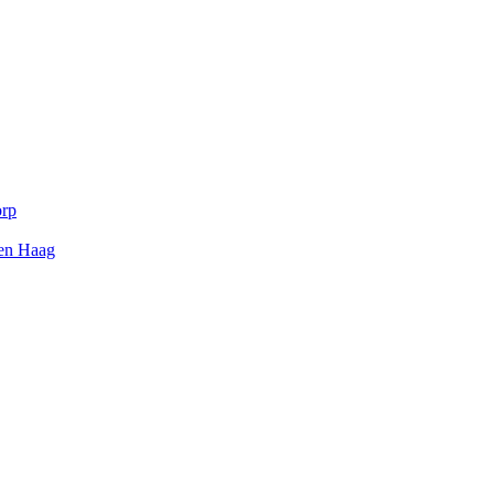
orp
Den Haag