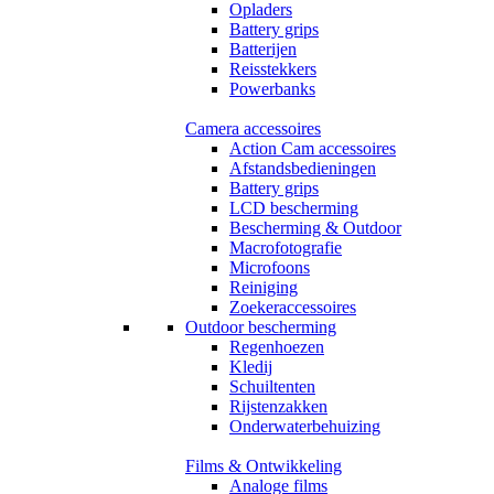
Opladers
Battery grips
Batterijen
Reisstekkers
Powerbanks
Camera accessoires
Action Cam accessoires
Afstandsbedieningen
Battery grips
LCD bescherming
Bescherming & Outdoor
Macrofotografie
Microfoons
Reiniging
Zoekeraccessoires
Outdoor bescherming
Regenhoezen
Kledij
Schuiltenten
Rijstenzakken
Onderwaterbehuizing
Films & Ontwikkeling
Analoge films