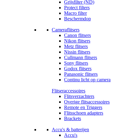
Grijsfilter (ND)
Protect filters
Macro filter
Beschermdop
Cameraflitsers
Canon flitsers
Nikon flitsers
Metz flitsers
Nissin flitsers
Cullmann flitsers
Sony flitsers
Godox flitsers
Panasonic flitsers
Continu licht op camera
Flitseraccessoires
Flitsverzachters
Overige flitsaccessoires
Remote en Triggers
Flitsschoen adapters
Brackets
Accu's & batterijen
Accu's