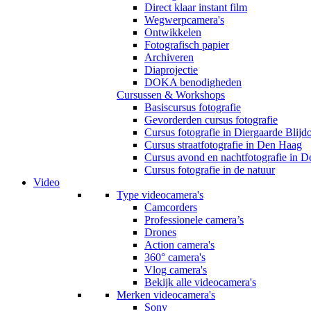
Direct klaar instant film
Wegwerpcamera's
Ontwikkelen
Fotografisch papier
Archiveren
Diaprojectie
DOKA benodigheden
Cursussen & Workshops
Basiscursus fotografie
Gevorderden cursus fotografie
Cursus fotografie in Diergaarde Blijd
Cursus straatfotografie in Den Haag
Cursus avond en nachtfotografie in 
Cursus fotografie in de natuur
Video
Type videocamera's
Camcorders
Professionele camera’s
Drones
Action camera's
360° camera's
Vlog camera's
Bekijk alle videocamera's
Merken videocamera's
Sony