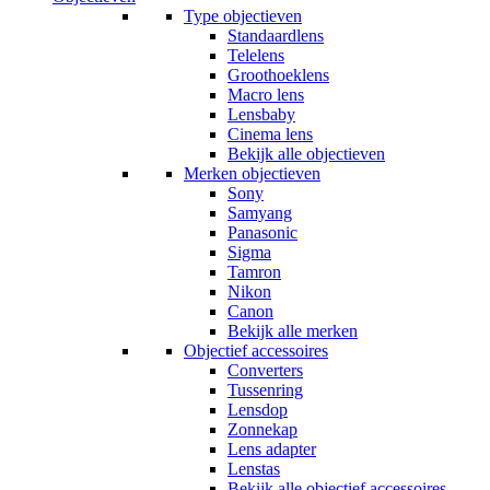
Type objectieven
Standaardlens
Telelens
Groothoeklens
Macro lens
Lensbaby
Cinema lens
Bekijk alle objectieven
Merken objectieven
Sony
Samyang
Panasonic
Sigma
Tamron
Nikon
Canon
Bekijk alle merken
Objectief accessoires
Converters
Tussenring
Lensdop
Zonnekap
Lens adapter
Lenstas
Bekijk alle objectief accessoires