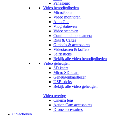
Panasonic
Video benodigdheden
Microfoons
Video monitoren
Auto Cue
Vlog statieven
Video statieven
Continu licht op camera
Rigs & Cages
Gimbals & accessoires
Videotassen & koffers
Selfiesticks
Bekijk alle video benodigdheden
Video geheugen
SD kaart
Micro SD kaart
Geheugenkaartlezer
USB sticks
Bekijk alle video geheugen
Video overige
Cinema lens
Action Cam accessoires
Drone accessoires
Objectieven