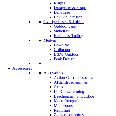
Rugtas
Draagriem & Straps
Lens case
Bekijk alle tassen
Overige tassen & koffers
Outdoor case
Statieftas
Koffers & Trolley
Merken
LowePro
Cullmann
B&W Outdoor
Peak Design
Accessoires
Accessoires
Action Cam accessoires
Afstandsbedieningen
Grips
LCD bescherming
Bescherming & Outdoor
Macrofotografie
Microfoons
Reiniging
Zoekeraccessoires