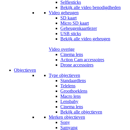
Selfiesticks
Bekijk alle video benodigdheden
Video geheugen
SD kaart
Micro SD kaart
Geheugenkaartlezer
USB sticks
Bekijk alle video geheugen
Video overige
Cinema lens
Action Cam accessoires
Drone accessoires
Objectieven
Type objectieven
Standaardlens
Telelens
Groothoeklens
Macro lens
Lensbaby
Cinema lens
Bekijk alle objectieven
Merken objectieven
Sony
Samyang