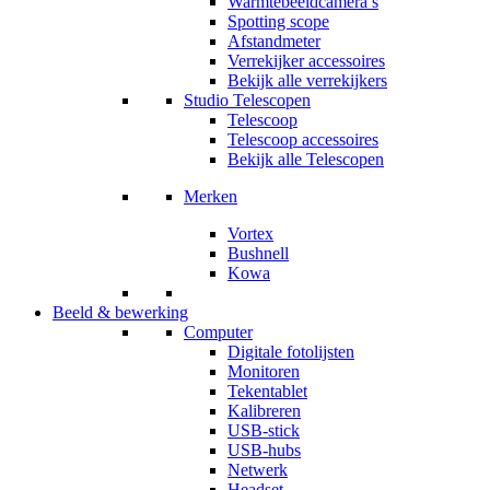
Warmtebeeldcamera’s
Spotting scope
Afstandmeter
Verrekijker accessoires
Bekijk alle verrekijkers
Studio Telescopen
Telescoop
Telescoop accessoires
Bekijk alle Telescopen
Merken
Vortex
Bushnell
Kowa
Beeld & bewerking
Computer
Digitale fotolijsten
Monitoren
Tekentablet
Kalibreren
USB-stick
USB-hubs
Netwerk
Headset