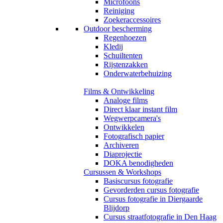
Microfoons
Reiniging
Zoekeraccessoires
Outdoor bescherming
Regenhoezen
Kledij
Schuiltenten
Rijstenzakken
Onderwaterbehuizing
Films & Ontwikkeling
Analoge films
Direct klaar instant film
Wegwerpcamera's
Ontwikkelen
Fotografisch papier
Archiveren
Diaprojectie
DOKA benodigheden
Cursussen & Workshops
Basiscursus fotografie
Gevorderden cursus fotografie
Cursus fotografie in Diergaarde
Blijdorp
Cursus straatfotografie in Den Haag