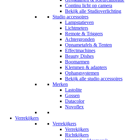
Continu licht op camera
Bekijk alle Studioverlichting
Studio accessoires
Lampstatieven
Lichtmeters
Remote & Triggers
Achtergronden
Opnametafels & Tenten
Effectmachines
Beauty Dishes
Boomarmen
Klemmen & adapters
Ophangsystemen
Bekijk alle studio accessoires
Merken
Lastolite
Gossen
Datacolor
Novoflex
Verrekijkers
Verrekijkers
Verrekijkers
Richtkijkers