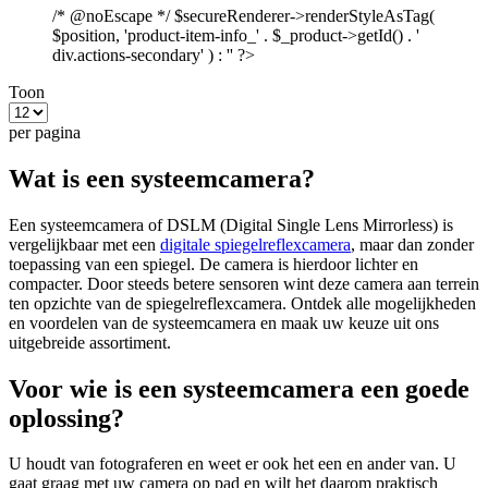
/* @noEscape */ $secureRenderer->renderStyleAsTag(
$position, 'product-item-info_' . $_product->getId() . '
div.actions-secondary' ) : '' ?>
Toon
per pagina
Wat is een systeemcamera?
Een systeemcamera of DSLM (Digital Single Lens Mirrorless) is
vergelijkbaar met een
digitale spiegelreflexcamera
, maar dan zonder
toepassing van een spiegel. De camera is hierdoor lichter en
compacter. Door steeds betere sensoren wint deze camera aan terrein
ten opzichte van de spiegelreflexcamera. Ontdek alle mogelijkheden
en voordelen van de systeemcamera en maak uw keuze uit ons
uitgebreide assortiment.
Voor wie is een systeemcamera een goede
oplossing?
U houdt van fotograferen en weet er ook het een en ander van. U
gaat graag met uw camera op pad en wilt het daarom praktisch