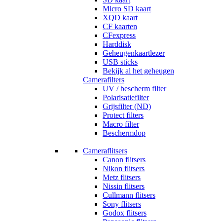
Micro SD kaart
XQD kaart
CF kaarten
CFexpress
Harddisk
Geheugenkaartlezer
USB sticks
Bekijk al het geheugen
Camerafilters
UV / bescherm filter
Polarisatiefilter
Grijsfilter (ND)
Protect filters
Macro filter
Beschermdop
Cameraflitsers
Canon flitsers
Nikon flitsers
Metz flitsers
Nissin flitsers
Cullmann flitsers
Sony flitsers
Godox flitsers