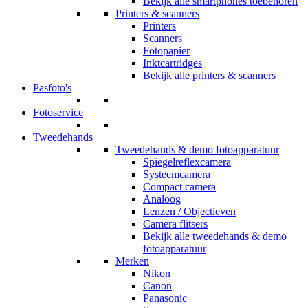
Bekijk alle smartphones toebehoren
Printers & scanners
Printers
Scanners
Fotopapier
Inktcartridges
Bekijk alle printers & scanners
Pasfoto's
Fotoservice
Tweedehands
Tweedehands & demo fotoapparatuur
Spiegelreflexcamera
Systeemcamera
Compact camera
Analoog
Lenzen / Objectieven
Camera flitsers
Bekijk alle tweedehands & demo
fotoapparatuur
Merken
Nikon
Canon
Panasonic