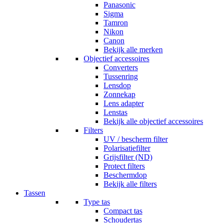
Panasonic
Sigma
Tamron
Nikon
Canon
Bekijk alle merken
Objectief accessoires
Converters
Tussenring
Lensdop
Zonnekap
Lens adapter
Lenstas
Bekijk alle objectief accessoires
Filters
UV / bescherm filter
Polarisatiefilter
Grijsfilter (ND)
Protect filters
Beschermdop
Bekijk alle filters
Tassen
Type tas
Compact tas
Schoudertas