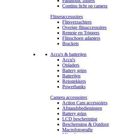
Panasonic flitsers
Continu licht op camera
Flitseraccessoires
Flitsverzachters
Overige flitsaccessoires
Remote en Triggers
Flitsschoen adapters
Brackets
Accu's & batterijen
Accu's
Opladers
Battery grips
Batterijen
Reisstekkers
Powerbanks
Camera accessoires
Action Cam accessoires
Afstandsbedieningen
Battery grips
LCD bescherming
Bescherming & Outdoor
Macrofotografie