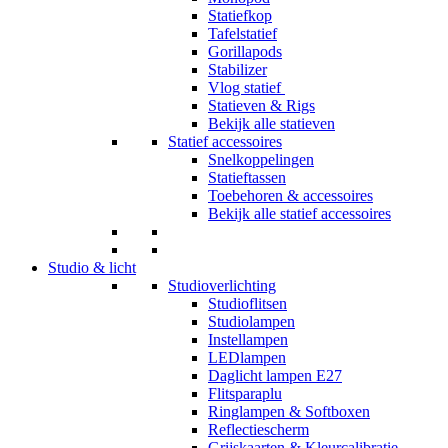
Statiefkop
Tafelstatief
Gorillapods
Stabilizer
Vlog statief
Statieven & Rigs
Bekijk alle statieven
Statief accessoires
Snelkoppelingen
Statieftassen
Toebehoren & accessoires
Bekijk alle statief accessoires
Studio & licht
Studioverlichting
Studioflitsen
Studiolampen
Instellampen
LEDlampen
Daglicht lampen E27
Flitsparaplu
Ringlampen & Softboxen
Reflectiescherm
Grijskaarten & Kleurcalibratie