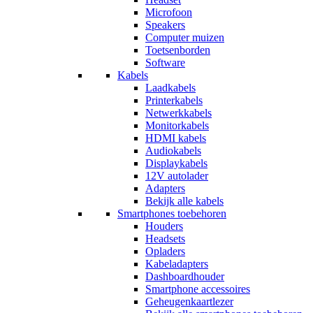
Microfoon
Speakers
Computer muizen
Toetsenborden
Software
Kabels
Laadkabels
Printerkabels
Netwerkkabels
Monitorkabels
HDMI kabels
Audiokabels
Displaykabels
12V autolader
Adapters
Bekijk alle kabels
Smartphones toebehoren
Houders
Headsets
Opladers
Kabeladapters
Dashboardhouder
Smartphone accessoires
Geheugenkaartlezer