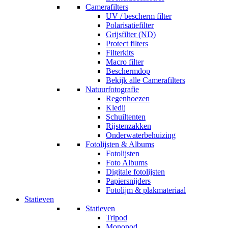
Camerafilters
UV / bescherm filter
Polarisatiefilter
Grijsfilter (ND)
Protect filters
Filterkits
Macro filter
Beschermdop
Bekijk alle Camerafilters
Natuurfotografie
Regenhoezen
Kledij
Schuiltenten
Rijstenzakken
Onderwaterbehuizing
Fotolijsten & Albums
Fotolijsten
Foto Albums
Digitale fotolijsten
Papiersnijders
Fotolijm & plakmateriaal
Statieven
Statieven
Tripod
Monopod