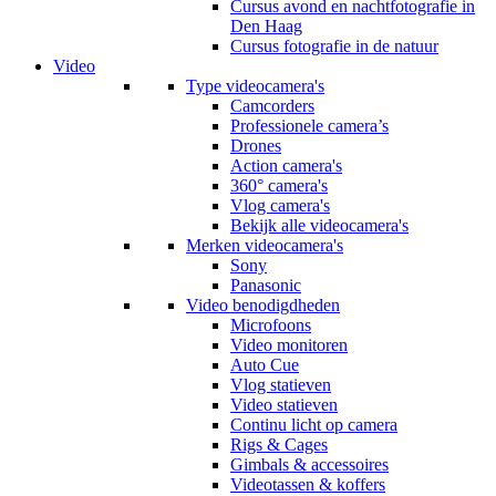
Cursus avond en nachtfotografie in
Den Haag
Cursus fotografie in de natuur
Video
Type videocamera's
Camcorders
Professionele camera’s
Drones
Action camera's
360° camera's
Vlog camera's
Bekijk alle videocamera's
Merken videocamera's
Sony
Panasonic
Video benodigdheden
Microfoons
Video monitoren
Auto Cue
Vlog statieven
Video statieven
Continu licht op camera
Rigs & Cages
Gimbals & accessoires
Videotassen & koffers