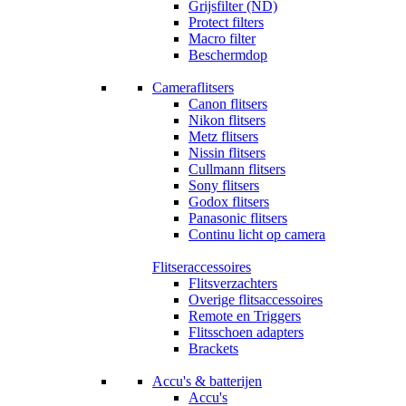
Grijsfilter (ND)
Protect filters
Macro filter
Beschermdop
Cameraflitsers
Canon flitsers
Nikon flitsers
Metz flitsers
Nissin flitsers
Cullmann flitsers
Sony flitsers
Godox flitsers
Panasonic flitsers
Continu licht op camera
Flitseraccessoires
Flitsverzachters
Overige flitsaccessoires
Remote en Triggers
Flitsschoen adapters
Brackets
Accu's & batterijen
Accu's