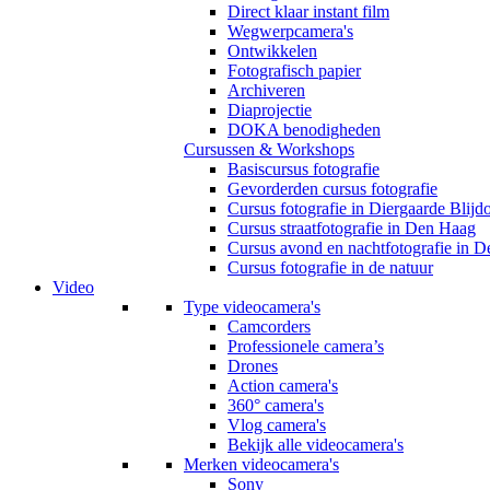
Direct klaar instant film
Wegwerpcamera's
Ontwikkelen
Fotografisch papier
Archiveren
Diaprojectie
DOKA benodigheden
Cursussen & Workshops
Basiscursus fotografie
Gevorderden cursus fotografie
Cursus fotografie in Diergaarde Blijd
Cursus straatfotografie in Den Haag
Cursus avond en nachtfotografie in 
Cursus fotografie in de natuur
Video
Type videocamera's
Camcorders
Professionele camera’s
Drones
Action camera's
360° camera's
Vlog camera's
Bekijk alle videocamera's
Merken videocamera's
Sony