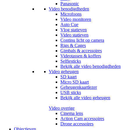
Panasonic
Video benodigdheden
Microfoons
Video monitoren
Auto Cue
Vlog statieven
Video statieven
Continu licht op camera
Rigs & Cages
Gimbals & accessoires
Videotassen & koffers
Selfiesticks
Bekijk alle video benodigdheden
Video geheugen
SD kaart
Micro SD kaart
Geheugenkaartlezer
USB sticks
Bekijk alle video geheugen
Video overige
Cinema lens
Action Cam accessoires
Drone accessoires
Objectieven