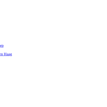
orp
Den Haag