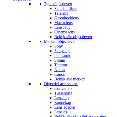
Type objectieven
Standaardlens
Telelens
Groothoeklens
Macro lens
Lensbaby
Cinema lens
Bekijk alle objectieven
Merken objectieven
Sony
Samyang
Panasonic
Sigma
Tamron
Nikon
Canon
Bekijk alle merken
Objectief accessoires
Converters
Tussenring
Lensdop
Zonnekap
Lens adapter
Lenstas
Bekijk alle objectief accessoires