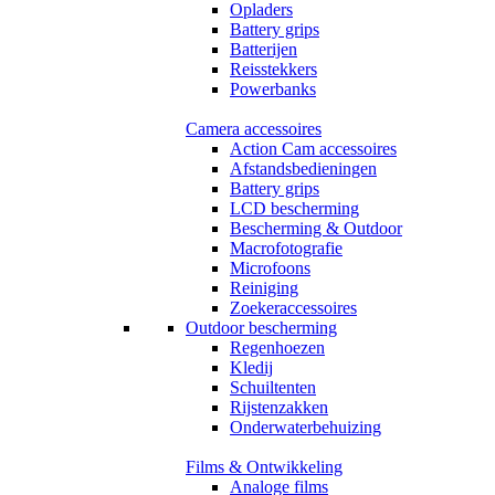
Opladers
Battery grips
Batterijen
Reisstekkers
Powerbanks
Camera accessoires
Action Cam accessoires
Afstandsbedieningen
Battery grips
LCD bescherming
Bescherming & Outdoor
Macrofotografie
Microfoons
Reiniging
Zoekeraccessoires
Outdoor bescherming
Regenhoezen
Kledij
Schuiltenten
Rijstenzakken
Onderwaterbehuizing
Films & Ontwikkeling
Analoge films