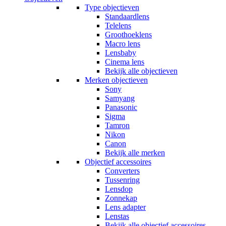
Type objectieven
Standaardlens
Telelens
Groothoeklens
Macro lens
Lensbaby
Cinema lens
Bekijk alle objectieven
Merken objectieven
Sony
Samyang
Panasonic
Sigma
Tamron
Nikon
Canon
Bekijk alle merken
Objectief accessoires
Converters
Tussenring
Lensdop
Zonnekap
Lens adapter
Lenstas
Bekijk alle objectief accessoires