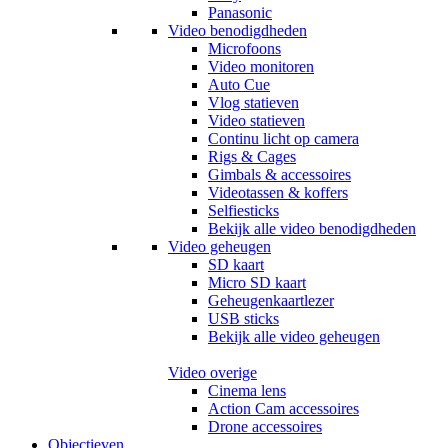
Panasonic
Video benodigdheden
Microfoons
Video monitoren
Auto Cue
Vlog statieven
Video statieven
Continu licht op camera
Rigs & Cages
Gimbals & accessoires
Videotassen & koffers
Selfiesticks
Bekijk alle video benodigdheden
Video geheugen
SD kaart
Micro SD kaart
Geheugenkaartlezer
USB sticks
Bekijk alle video geheugen
Video overige
Cinema lens
Action Cam accessoires
Drone accessoires
Objectieven