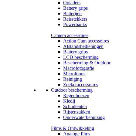
Opladers
Battery grips
Batterijen
Reisstekkers
Powerbanks
Camera accessoires
Action Cam accessoires
Afstandsbedieningen
Battery grips
LCD bescherming
Bescherming & Outdoor
Macrofotografie
Microfoons
Reiniging
Zoekeraccessoires
Outdoor bescherming
Regenhoezen
Kledij
Schuiltenten
Rijstenzakken
Onderwaterbehuizing
Films & Ontwikkeling
Analoge films