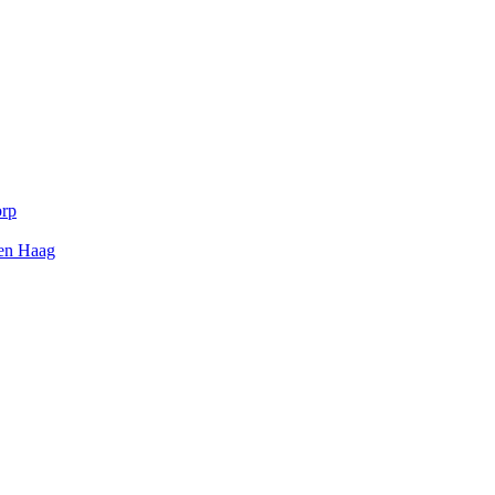
orp
Den Haag