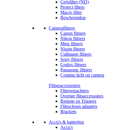
Grijsfilter (ND)
Protect filters
Macro filter
Beschermdop
Cameraflitsers
Canon flitsers
Nikon flitsers
Metz flitsers
Nissin flitsers
Cullmann flitsers
Sony flitsers
Godox flitsers
Panasonic flitsers
Continu licht op camera
Flitseraccessoires
Flitsverzachters
Overige flitsaccessoires
Remote en Triggers
Flitsschoen adapters
Brackets
Accu's & batterijen
Accu's