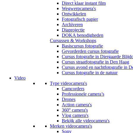
Direct klaar instant film
Wegwerpcamera's
Ontwikkelen
Fotografisch papier
Archiveren
Diaprojectie
DOKA benodigheden
Cursussen & Workshops
Basiscursus fotografie
Gevorderden cursus fotografie
Cursus fotografie in Diergaarde Blijd
Cursus straatfotografie in Den Haag
Cursus avond en nachtfotografie in 
Cursus fotografie in de natuur
Video
Type videocamera's
Camcorders
Professionele camera’s
Drones
Action camera's
360° camera's
Vlog camera's
Bekijk alle videocamera's
Merken videocamera's
Sony