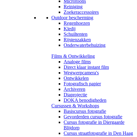
Microfoons
Reiniging
Zoekeraccessoires
Outdoor bescherming
Regenhoezen
Kledij
Schuiltenten
Rijstenzakken
Onderwaterbehuizing
Films & Ontwikkeling
Analoge films
Direct klaar instant film
Wegwerpcamera's
Ontwikkelen
Fotografisch papier
Archiveren
Diaprojectie
DOKA benodigheden
Cursussen & Workshops
Basiscursus fotografie
Gevorderden cursus fotografie
Cursus fotografie in Diergaarde
Blijdorp
Cursus straatfotografie in Den Haag