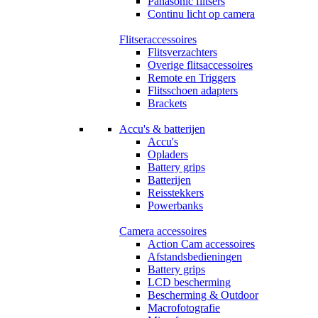
Panasonic flitsers
Continu licht op camera
Flitseraccessoires
Flitsverzachters
Overige flitsaccessoires
Remote en Triggers
Flitsschoen adapters
Brackets
Accu's & batterijen
Accu's
Opladers
Battery grips
Batterijen
Reisstekkers
Powerbanks
Camera accessoires
Action Cam accessoires
Afstandsbedieningen
Battery grips
LCD bescherming
Bescherming & Outdoor
Macrofotografie