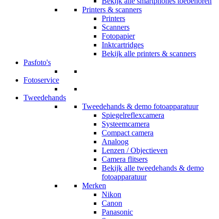
Bekijk alle smartphones toebehoren
Printers & scanners
Printers
Scanners
Fotopapier
Inktcartridges
Bekijk alle printers & scanners
Pasfoto's
Fotoservice
Tweedehands
Tweedehands & demo fotoapparatuur
Spiegelreflexcamera
Systeemcamera
Compact camera
Analoog
Lenzen / Objectieven
Camera flitsers
Bekijk alle tweedehands & demo
fotoapparatuur
Merken
Nikon
Canon
Panasonic