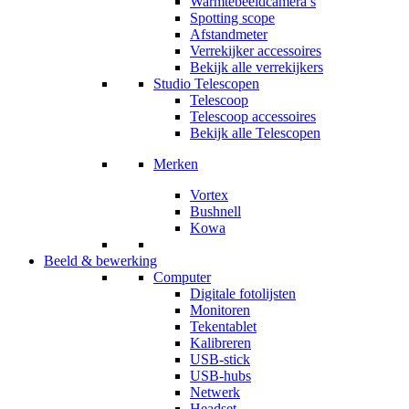
Warmtebeeldcamera’s
Spotting scope
Afstandmeter
Verrekijker accessoires
Bekijk alle verrekijkers
Studio Telescopen
Telescoop
Telescoop accessoires
Bekijk alle Telescopen
Merken
Vortex
Bushnell
Kowa
Beeld & bewerking
Computer
Digitale fotolijsten
Monitoren
Tekentablet
Kalibreren
USB-stick
USB-hubs
Netwerk
Headset