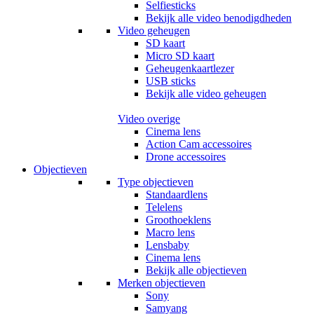
Selfiesticks
Bekijk alle video benodigdheden
Video geheugen
SD kaart
Micro SD kaart
Geheugenkaartlezer
USB sticks
Bekijk alle video geheugen
Video overige
Cinema lens
Action Cam accessoires
Drone accessoires
Objectieven
Type objectieven
Standaardlens
Telelens
Groothoeklens
Macro lens
Lensbaby
Cinema lens
Bekijk alle objectieven
Merken objectieven
Sony
Samyang