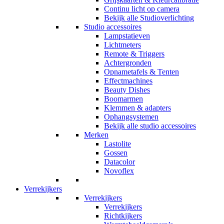
Continu licht op camera
Bekijk alle Studioverlichting
Studio accessoires
Lampstatieven
Lichtmeters
Remote & Triggers
Achtergronden
Opnametafels & Tenten
Effectmachines
Beauty Dishes
Boomarmen
Klemmen & adapters
Ophangsystemen
Bekijk alle studio accessoires
Merken
Lastolite
Gossen
Datacolor
Novoflex
Verrekijkers
Verrekijkers
Verrekijkers
Richtkijkers