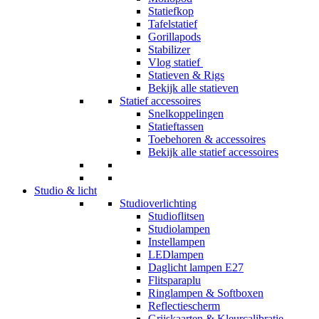
Statiefkop
Tafelstatief
Gorillapods
Stabilizer
Vlog statief
Statieven & Rigs
Bekijk alle statieven
Statief accessoires
Snelkoppelingen
Statieftassen
Toebehoren & accessoires
Bekijk alle statief accessoires
Studio & licht
Studioverlichting
Studioflitsen
Studiolampen
Instellampen
LEDlampen
Daglicht lampen E27
Flitsparaplu
Ringlampen & Softboxen
Reflectiescherm
Grijskaarten & Kleurcalibratie