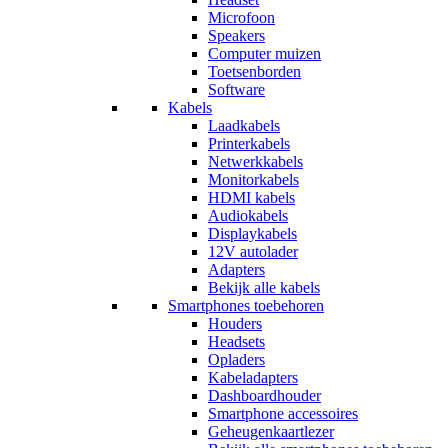
Microfoon
Speakers
Computer muizen
Toetsenborden
Software
Kabels
Laadkabels
Printerkabels
Netwerkkabels
Monitorkabels
HDMI kabels
Audiokabels
Displaykabels
12V autolader
Adapters
Bekijk alle kabels
Smartphones toebehoren
Houders
Headsets
Opladers
Kabeladapters
Dashboardhouder
Smartphone accessoires
Geheugenkaartlezer