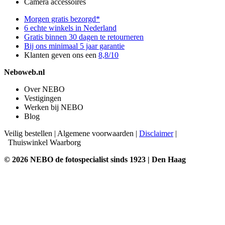
Camera accessoires
Morgen gratis bezorgd*
6 echte winkels in Nederland
Gratis binnen 30 dagen te retourneren
Bij ons minimaal 5 jaar garantie
Klanten geven ons een
8,8/10
Neboweb.nl
Over NEBO
Vestigingen
Werken bij NEBO
Blog
Veilig bestellen
|
Algemene voorwaarden
|
Disclaimer
|
Thuiswinkel Waarborg
© 2026 NEBO de fotospecialist sinds 1923 | Den Haag