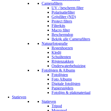
Camerafilters
UV / bescherm filter
Polarisatiefilter
Grijsfilter (ND)
Protect filters
Filterkits
Macro filter
Beschermdop
Bekijk alle Camerafilters
Natuurfotografie
Regenhoezen
Kledij
Schuiltenten
Rijstenzakken
Onderwaterbehuizing
Fotolijsten & Albums
Fotolijsten
Foto Albums
Digitale fotolijsten
Papiersnijders
Fotolijm & plakmateriaal
Statieven
Statieven
Tripod
Monopod