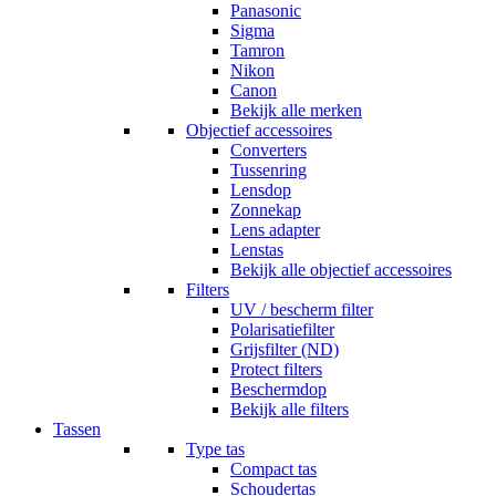
Panasonic
Sigma
Tamron
Nikon
Canon
Bekijk alle merken
Objectief accessoires
Converters
Tussenring
Lensdop
Zonnekap
Lens adapter
Lenstas
Bekijk alle objectief accessoires
Filters
UV / bescherm filter
Polarisatiefilter
Grijsfilter (ND)
Protect filters
Beschermdop
Bekijk alle filters
Tassen
Type tas
Compact tas
Schoudertas