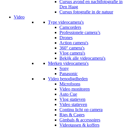
Cursus avond en nachtfotografie in
Den Haag
Cursus fotografie in de natuur
Video
Type videocamera's
Camcorders
Professionele camera’s
Drones
Action camera's
360° camera's
Vlog camera's
Bekijk alle videocamera's
Merken videocamera's
Sony
Panasonic
Video benodigdheden
Microfoons
Video monitoren
Auto Cue
Vlog statieven
Video statieven
Continu licht op camera
Rigs & Cages
Gimbals & accessoires
Videotassen & koffers