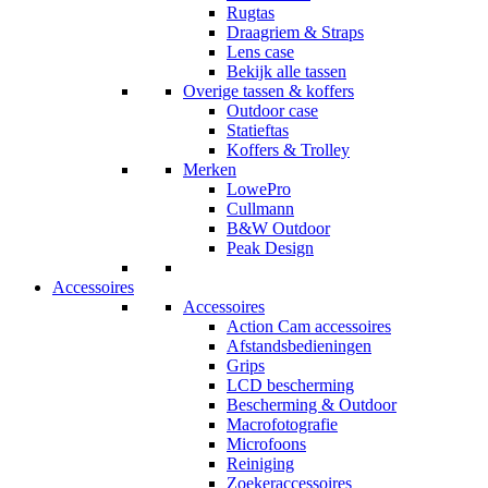
Rugtas
Draagriem & Straps
Lens case
Bekijk alle tassen
Overige tassen & koffers
Outdoor case
Statieftas
Koffers & Trolley
Merken
LowePro
Cullmann
B&W Outdoor
Peak Design
Accessoires
Accessoires
Action Cam accessoires
Afstandsbedieningen
Grips
LCD bescherming
Bescherming & Outdoor
Macrofotografie
Microfoons
Reiniging
Zoekeraccessoires