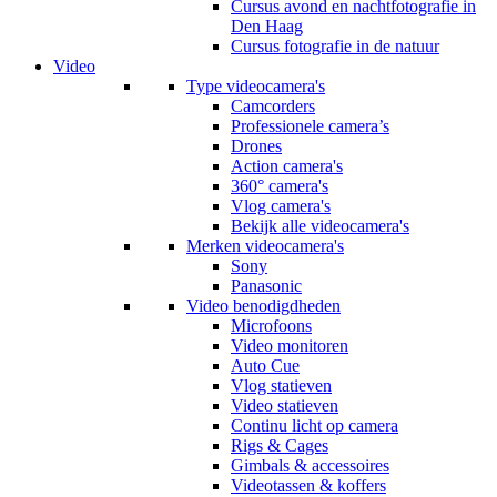
Cursus avond en nachtfotografie in
Den Haag
Cursus fotografie in de natuur
Video
Type videocamera's
Camcorders
Professionele camera’s
Drones
Action camera's
360° camera's
Vlog camera's
Bekijk alle videocamera's
Merken videocamera's
Sony
Panasonic
Video benodigdheden
Microfoons
Video monitoren
Auto Cue
Vlog statieven
Video statieven
Continu licht op camera
Rigs & Cages
Gimbals & accessoires
Videotassen & koffers