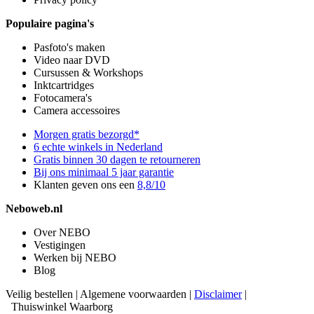
Populaire pagina's
Pasfoto's maken
Video naar DVD
Cursussen & Workshops
Inktcartridges
Fotocamera's
Camera accessoires
Morgen gratis bezorgd*
6 echte winkels in Nederland
Gratis binnen 30 dagen te retourneren
Bij ons minimaal 5 jaar garantie
Klanten geven ons een
8,8/10
Neboweb.nl
Over NEBO
Vestigingen
Werken bij NEBO
Blog
Veilig bestellen
|
Algemene voorwaarden
|
Disclaimer
|
Thuiswinkel Waarborg