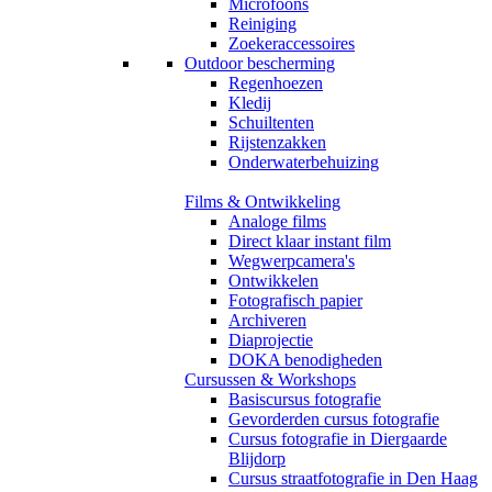
Microfoons
Reiniging
Zoekeraccessoires
Outdoor bescherming
Regenhoezen
Kledij
Schuiltenten
Rijstenzakken
Onderwaterbehuizing
Films & Ontwikkeling
Analoge films
Direct klaar instant film
Wegwerpcamera's
Ontwikkelen
Fotografisch papier
Archiveren
Diaprojectie
DOKA benodigheden
Cursussen & Workshops
Basiscursus fotografie
Gevorderden cursus fotografie
Cursus fotografie in Diergaarde
Blijdorp
Cursus straatfotografie in Den Haag