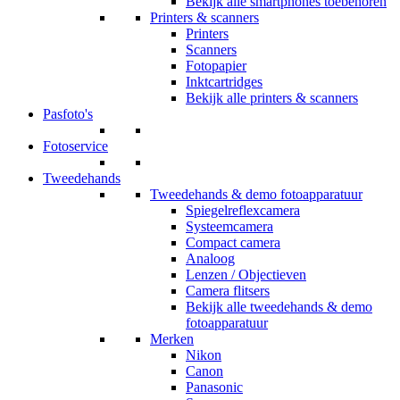
Bekijk alle smartphones toebehoren
Printers & scanners
Printers
Scanners
Fotopapier
Inktcartridges
Bekijk alle printers & scanners
Pasfoto's
Fotoservice
Tweedehands
Tweedehands & demo fotoapparatuur
Spiegelreflexcamera
Systeemcamera
Compact camera
Analoog
Lenzen / Objectieven
Camera flitsers
Bekijk alle tweedehands & demo
fotoapparatuur
Merken
Nikon
Canon
Panasonic