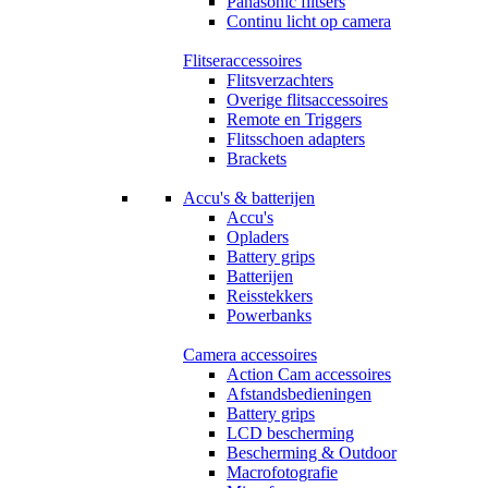
Panasonic flitsers
Continu licht op camera
Flitseraccessoires
Flitsverzachters
Overige flitsaccessoires
Remote en Triggers
Flitsschoen adapters
Brackets
Accu's & batterijen
Accu's
Opladers
Battery grips
Batterijen
Reisstekkers
Powerbanks
Camera accessoires
Action Cam accessoires
Afstandsbedieningen
Battery grips
LCD bescherming
Bescherming & Outdoor
Macrofotografie