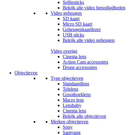
Selfiesticks
Bekijk alle video benodigdheden
Video geheugen
SD kaart
Micro SD kaart
Geheugenkaartlezer
USB sticks
Bekijk alle video geheugen
Video overige
Cinema lens
Action Cam accessoires
Drone accessoires
Objectieven
Type objectieven
Standaardlens
Telelens
Groothoeklens
Macro lens
Lensbaby
Cinema lens
Bekijk alle objectieven
Merken objectieven
Sony
Samyang