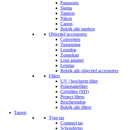
Panasonic
Sigma
Tamron
Nikon
Canon
Bekijk alle merken
Objectief accessoires
Converters
Tussenring
Lensdop
Zonnekap
Lens adapter
Lenstas
Bekijk alle objectief accessoires
Filters
UV / bescherm filter
Polarisatiefilter
Grijsfilter (ND)
Protect filters
Beschermdop
Bekijk alle filters
Tassen
Type tas
Compact tas
Schoudertas