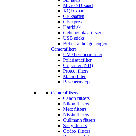
Micro SD kaart
XQD kaart
CF kaarten
CFexpress
Harddisk
Geheugenkaartlezer
USB sticks
Bekijk al het geheugen
Camerafilters
UV / bescherm filter
Polarisatiefilter
Grijsfilter (ND)
Protect filters
Macro filter
Beschermdop
Cameraflitsers
Canon flitsers
Nikon flitsers
Metz flitsers
Nissin flitsers
Cullmann flitsers
Sony flitsers
Godox flitsers