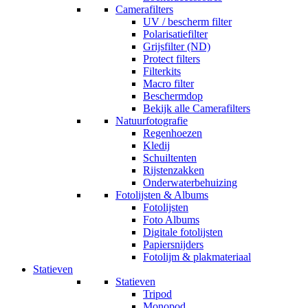
Camerafilters
UV / bescherm filter
Polarisatiefilter
Grijsfilter (ND)
Protect filters
Filterkits
Macro filter
Beschermdop
Bekijk alle Camerafilters
Natuurfotografie
Regenhoezen
Kledij
Schuiltenten
Rijstenzakken
Onderwaterbehuizing
Fotolijsten & Albums
Fotolijsten
Foto Albums
Digitale fotolijsten
Papiersnijders
Fotolijm & plakmateriaal
Statieven
Statieven
Tripod
Monopod