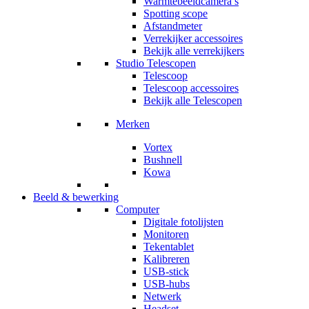
Warmtebeeldcamera’s
Spotting scope
Afstandmeter
Verrekijker accessoires
Bekijk alle verrekijkers
Studio Telescopen
Telescoop
Telescoop accessoires
Bekijk alle Telescopen
Merken
Vortex
Bushnell
Kowa
Beeld & bewerking
Computer
Digitale fotolijsten
Monitoren
Tekentablet
Kalibreren
USB-stick
USB-hubs
Netwerk
Headset