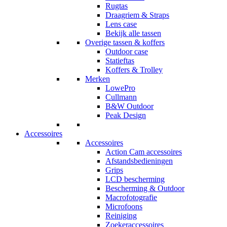
Rugtas
Draagriem & Straps
Lens case
Bekijk alle tassen
Overige tassen & koffers
Outdoor case
Statieftas
Koffers & Trolley
Merken
LowePro
Cullmann
B&W Outdoor
Peak Design
Accessoires
Accessoires
Action Cam accessoires
Afstandsbedieningen
Grips
LCD bescherming
Bescherming & Outdoor
Macrofotografie
Microfoons
Reiniging
Zoekeraccessoires