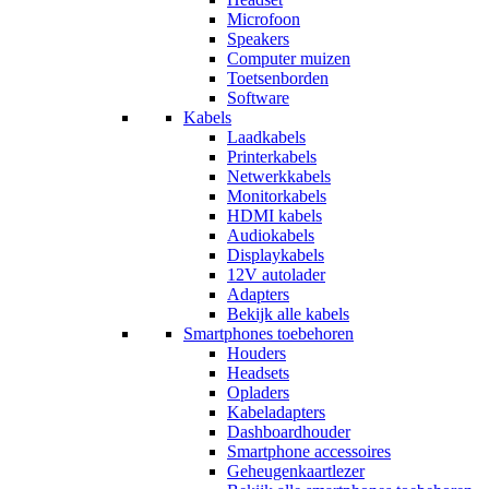
Microfoon
Speakers
Computer muizen
Toetsenborden
Software
Kabels
Laadkabels
Printerkabels
Netwerkkabels
Monitorkabels
HDMI kabels
Audiokabels
Displaykabels
12V autolader
Adapters
Bekijk alle kabels
Smartphones toebehoren
Houders
Headsets
Opladers
Kabeladapters
Dashboardhouder
Smartphone accessoires
Geheugenkaartlezer