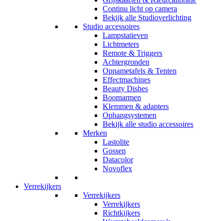
Continu licht op camera
Bekijk alle Studioverlichting
Studio accessoires
Lampstatieven
Lichtmeters
Remote & Triggers
Achtergronden
Opnametafels & Tenten
Effectmachines
Beauty Dishes
Boomarmen
Klemmen & adapters
Ophangsystemen
Bekijk alle studio accessoires
Merken
Lastolite
Gossen
Datacolor
Novoflex
Verrekijkers
Verrekijkers
Verrekijkers
Richtkijkers