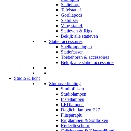
Statiefkop
Tafelstatief
Gorillapods
Stabilizer
Vlog statief
Statieven & Rigs
Bekijk alle statieven
Statief accessoires
Snelkoppelingen
Statieftassen
Toebehoren & accessoires
Bekijk alle statief accessoires
Studio & licht
Studioverlichting
Studioflitsen
Studiolampen
Instellampen
LEDlampen
Daglicht lampen E27
Flitsparaplu
Ringlampen & Softboxen
Reflectiescherm
Grijskaarten & Kleurcalibratie