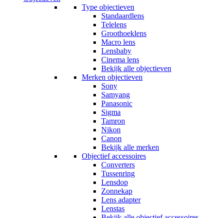
Type objectieven
Standaardlens
Telelens
Groothoeklens
Macro lens
Lensbaby
Cinema lens
Bekijk alle objectieven
Merken objectieven
Sony
Samyang
Panasonic
Sigma
Tamron
Nikon
Canon
Bekijk alle merken
Objectief accessoires
Converters
Tussenring
Lensdop
Zonnekap
Lens adapter
Lenstas
Bekijk alle objectief accessoires