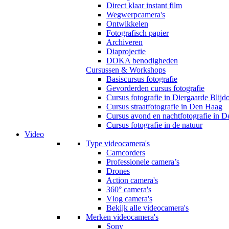
Direct klaar instant film
Wegwerpcamera's
Ontwikkelen
Fotografisch papier
Archiveren
Diaprojectie
DOKA benodigheden
Cursussen & Workshops
Basiscursus fotografie
Gevorderden cursus fotografie
Cursus fotografie in Diergaarde Blijd
Cursus straatfotografie in Den Haag
Cursus avond en nachtfotografie in 
Cursus fotografie in de natuur
Video
Type videocamera's
Camcorders
Professionele camera’s
Drones
Action camera's
360° camera's
Vlog camera's
Bekijk alle videocamera's
Merken videocamera's
Sony