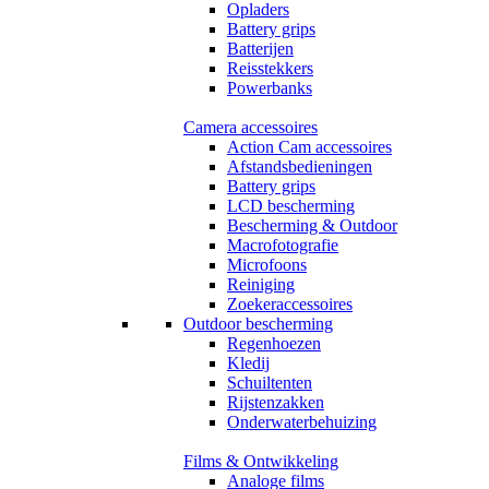
Opladers
Battery grips
Batterijen
Reisstekkers
Powerbanks
Camera accessoires
Action Cam accessoires
Afstandsbedieningen
Battery grips
LCD bescherming
Bescherming & Outdoor
Macrofotografie
Microfoons
Reiniging
Zoekeraccessoires
Outdoor bescherming
Regenhoezen
Kledij
Schuiltenten
Rijstenzakken
Onderwaterbehuizing
Films & Ontwikkeling
Analoge films