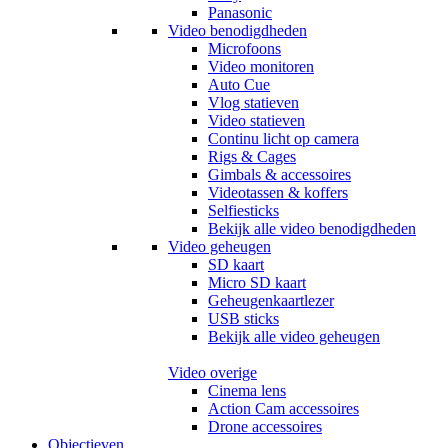
Panasonic
Video benodigdheden
Microfoons
Video monitoren
Auto Cue
Vlog statieven
Video statieven
Continu licht op camera
Rigs & Cages
Gimbals & accessoires
Videotassen & koffers
Selfiesticks
Bekijk alle video benodigdheden
Video geheugen
SD kaart
Micro SD kaart
Geheugenkaartlezer
USB sticks
Bekijk alle video geheugen
Video overige
Cinema lens
Action Cam accessoires
Drone accessoires
Objectieven