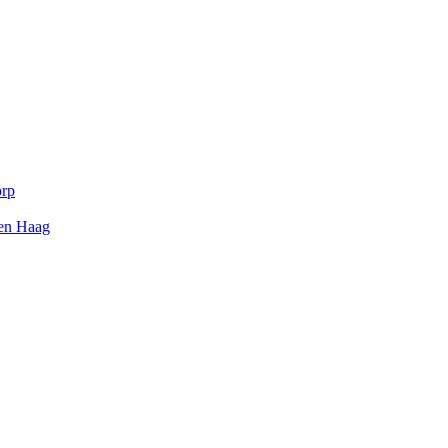
orp
Den Haag