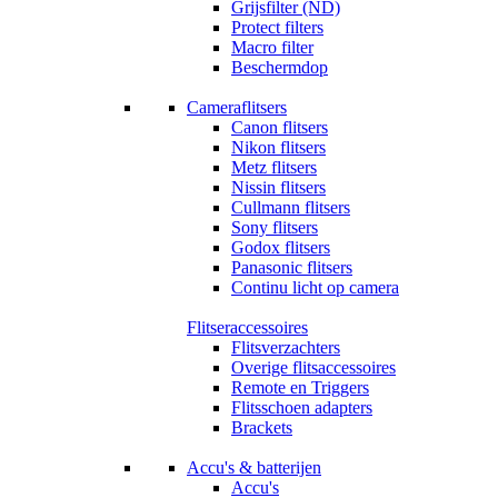
Grijsfilter (ND)
Protect filters
Macro filter
Beschermdop
Cameraflitsers
Canon flitsers
Nikon flitsers
Metz flitsers
Nissin flitsers
Cullmann flitsers
Sony flitsers
Godox flitsers
Panasonic flitsers
Continu licht op camera
Flitseraccessoires
Flitsverzachters
Overige flitsaccessoires
Remote en Triggers
Flitsschoen adapters
Brackets
Accu's & batterijen
Accu's