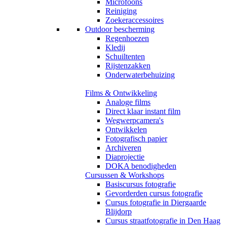
Microfoons
Reiniging
Zoekeraccessoires
Outdoor bescherming
Regenhoezen
Kledij
Schuiltenten
Rijstenzakken
Onderwaterbehuizing
Films & Ontwikkeling
Analoge films
Direct klaar instant film
Wegwerpcamera's
Ontwikkelen
Fotografisch papier
Archiveren
Diaprojectie
DOKA benodigheden
Cursussen & Workshops
Basiscursus fotografie
Gevorderden cursus fotografie
Cursus fotografie in Diergaarde
Blijdorp
Cursus straatfotografie in Den Haag