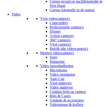
Cursus avond en nachtfotografie in
Den Haag
Cursus fotografie in de natuur
Video
Type videocamera's
Camcorders
Professionele camera’s
Drones
Action camera's
360° camera's
Vlog camera's
Bekijk alle videocamera's
Merken videocamera's
Sony
Panasonic
Video benodigdheden
Microfoons
Video monitoren
Auto Cue
Vlog statieven
Video statieven
Continu licht op camera
Rigs & Cages
Gimbals & accessoires
Videotassen & koffers