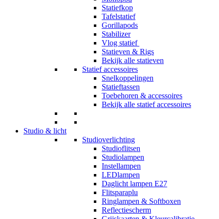
Statiefkop
Tafelstatief
Gorillapods
Stabilizer
Vlog statief
Statieven & Rigs
Bekijk alle statieven
Statief accessoires
Snelkoppelingen
Statieftassen
Toebehoren & accessoires
Bekijk alle statief accessoires
Studio & licht
Studioverlichting
Studioflitsen
Studiolampen
Instellampen
LEDlampen
Daglicht lampen E27
Flitsparaplu
Ringlampen & Softboxen
Reflectiescherm
Grijskaarten & Kleurcalibratie