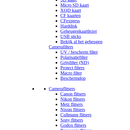
Micro SD kaart
XQD kaart
CF kaarten
CFexpress
Harddisk
Geheugenkaartlezer
USB sticks
Bekijk al het geheugen
Camerafilters
UV / bescherm filter
Polarisatiefilter
Grijsfilter (ND)
Protect filters
Macro filter
Beschermdop
Cameraflitsers
Canon flitsers
Nikon flitsers
Metz flitsers
Nissin flitsers
Cullmann flitsers
Sony flitsers
Godox flitsers