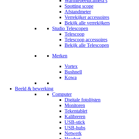
Warmtebeeldcamera’s
Spotting scope
Afstandmeter
Verrekijker accessoires
Bekijk alle verrekijkers
Studio Telescopen
Telescoop
Telescoop accessoires
Bekijk alle Telescopen
Merken
Vortex
Bushnell
Kowa
Beeld & bewerking
Computer
Digitale fotolijsten
Monitoren
Tekentablet
Kalibreren
USB-stick
USB-hubs
Netwerk
Headset