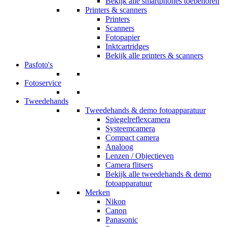
Bekijk alle smartphones toebehoren
Printers & scanners
Printers
Scanners
Fotopapier
Inktcartridges
Bekijk alle printers & scanners
Pasfoto's
Fotoservice
Tweedehands
Tweedehands & demo fotoapparatuur
Spiegelreflexcamera
Systeemcamera
Compact camera
Analoog
Lenzen / Objectieven
Camera flitsers
Bekijk alle tweedehands & demo
fotoapparatuur
Merken
Nikon
Canon
Panasonic