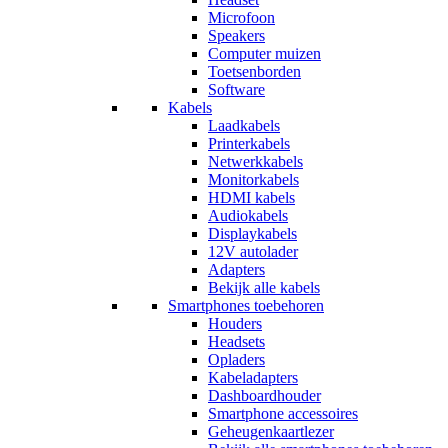
Microfoon
Speakers
Computer muizen
Toetsenborden
Software
Kabels
Laadkabels
Printerkabels
Netwerkkabels
Monitorkabels
HDMI kabels
Audiokabels
Displaykabels
12V autolader
Adapters
Bekijk alle kabels
Smartphones toebehoren
Houders
Headsets
Opladers
Kabeladapters
Dashboardhouder
Smartphone accessoires
Geheugenkaartlezer