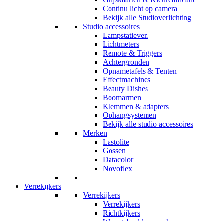
Continu licht op camera
Bekijk alle Studioverlichting
Studio accessoires
Lampstatieven
Lichtmeters
Remote & Triggers
Achtergronden
Opnametafels & Tenten
Effectmachines
Beauty Dishes
Boomarmen
Klemmen & adapters
Ophangsystemen
Bekijk alle studio accessoires
Merken
Lastolite
Gossen
Datacolor
Novoflex
Verrekijkers
Verrekijkers
Verrekijkers
Richtkijkers