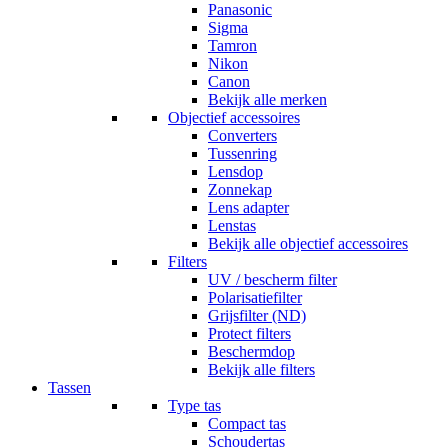
Panasonic
Sigma
Tamron
Nikon
Canon
Bekijk alle merken
Objectief accessoires
Converters
Tussenring
Lensdop
Zonnekap
Lens adapter
Lenstas
Bekijk alle objectief accessoires
Filters
UV / bescherm filter
Polarisatiefilter
Grijsfilter (ND)
Protect filters
Beschermdop
Bekijk alle filters
Tassen
Type tas
Compact tas
Schoudertas