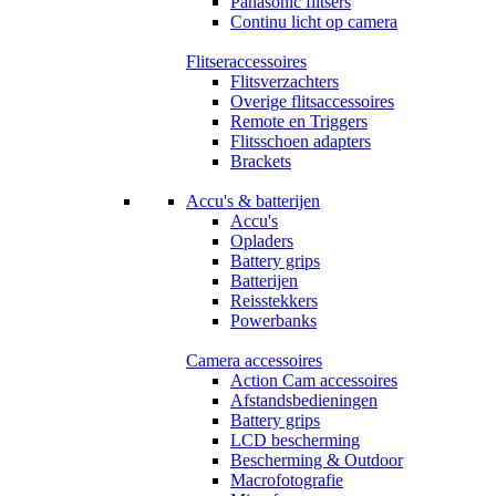
Panasonic flitsers
Continu licht op camera
Flitseraccessoires
Flitsverzachters
Overige flitsaccessoires
Remote en Triggers
Flitsschoen adapters
Brackets
Accu's & batterijen
Accu's
Opladers
Battery grips
Batterijen
Reisstekkers
Powerbanks
Camera accessoires
Action Cam accessoires
Afstandsbedieningen
Battery grips
LCD bescherming
Bescherming & Outdoor
Macrofotografie