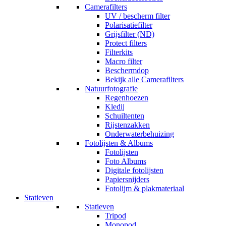
Camerafilters
UV / bescherm filter
Polarisatiefilter
Grijsfilter (ND)
Protect filters
Filterkits
Macro filter
Beschermdop
Bekijk alle Camerafilters
Natuurfotografie
Regenhoezen
Kledij
Schuiltenten
Rijstenzakken
Onderwaterbehuizing
Fotolijsten & Albums
Fotolijsten
Foto Albums
Digitale fotolijsten
Papiersnijders
Fotolijm & plakmateriaal
Statieven
Statieven
Tripod
Monopod