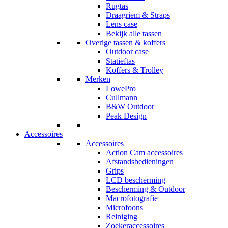
Rugtas
Draagriem & Straps
Lens case
Bekijk alle tassen
Overige tassen & koffers
Outdoor case
Statieftas
Koffers & Trolley
Merken
LowePro
Cullmann
B&W Outdoor
Peak Design
Accessoires
Accessoires
Action Cam accessoires
Afstandsbedieningen
Grips
LCD bescherming
Bescherming & Outdoor
Macrofotografie
Microfoons
Reiniging
Zoekeraccessoires