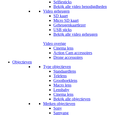
Selfiesticks
Bekijk alle video benodigdheden
Video geheugen
SD kaart
Micro SD kaart
Geheugenkaartlezer
USB sticks
Bekijk alle video geheugen
Video overige
Cinema lens
Action Cam accessoires
Drone accessoires
Objectieven
Type objectieven
Standaardlens
Telelens
Groothoeklens
Macro lens
Lensbaby
Cinema lens
Bekijk alle objectieven
Merken objectieven
Sony
Samyang