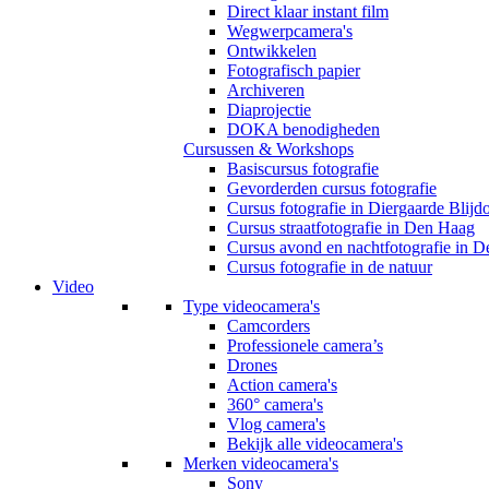
Direct klaar instant film
Wegwerpcamera's
Ontwikkelen
Fotografisch papier
Archiveren
Diaprojectie
DOKA benodigheden
Cursussen & Workshops
Basiscursus fotografie
Gevorderden cursus fotografie
Cursus fotografie in Diergaarde Blijd
Cursus straatfotografie in Den Haag
Cursus avond en nachtfotografie in 
Cursus fotografie in de natuur
Video
Type videocamera's
Camcorders
Professionele camera’s
Drones
Action camera's
360° camera's
Vlog camera's
Bekijk alle videocamera's
Merken videocamera's
Sony