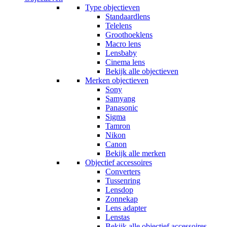
Type objectieven
Standaardlens
Telelens
Groothoeklens
Macro lens
Lensbaby
Cinema lens
Bekijk alle objectieven
Merken objectieven
Sony
Samyang
Panasonic
Sigma
Tamron
Nikon
Canon
Bekijk alle merken
Objectief accessoires
Converters
Tussenring
Lensdop
Zonnekap
Lens adapter
Lenstas
Bekijk alle objectief accessoires