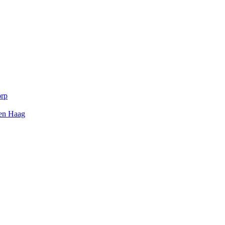
orp
Den Haag