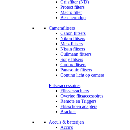
Grijsfilter (ND)
Protect filters
Macro filter
Beschermdop
Cameraflitsers
Canon flitsers
Nikon flitsers
Metz flitsers
Nissin flitsers
Cullmann flitsers
Sony flitsers
Godox flitsers
Panasonic flitsers
Continu licht op camera
Flitseraccessoires
Flitsverzachters
Overige flitsaccessoires
Remote en Triggers
Flitsschoen adapters
Brackets
Accu's & batterijen
Accu's