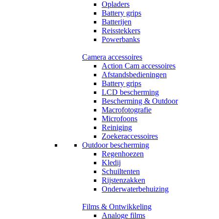
Opladers
Battery grips
Batterijen
Reisstekkers
Powerbanks
Camera accessoires
Action Cam accessoires
Afstandsbedieningen
Battery grips
LCD bescherming
Bescherming & Outdoor
Macrofotografie
Microfoons
Reiniging
Zoekeraccessoires
Outdoor bescherming
Regenhoezen
Kledij
Schuiltenten
Rijstenzakken
Onderwaterbehuizing
Films & Ontwikkeling
Analoge films