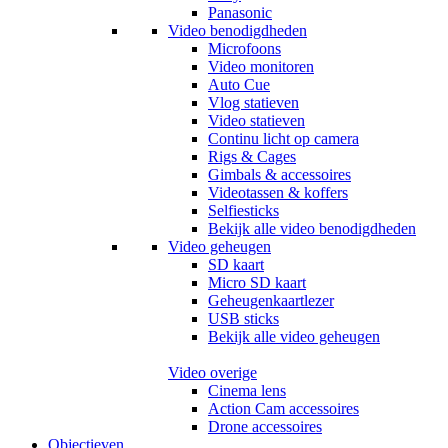
Panasonic
Video benodigdheden
Microfoons
Video monitoren
Auto Cue
Vlog statieven
Video statieven
Continu licht op camera
Rigs & Cages
Gimbals & accessoires
Videotassen & koffers
Selfiesticks
Bekijk alle video benodigdheden
Video geheugen
SD kaart
Micro SD kaart
Geheugenkaartlezer
USB sticks
Bekijk alle video geheugen
Video overige
Cinema lens
Action Cam accessoires
Drone accessoires
Objectieven