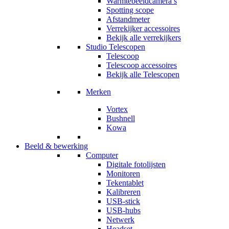
Warmtebeeldcamera’s
Spotting scope
Afstandmeter
Verrekijker accessoires
Bekijk alle verrekijkers
Studio Telescopen
Telescoop
Telescoop accessoires
Bekijk alle Telescopen
Merken
Vortex
Bushnell
Kowa
Beeld & bewerking
Computer
Digitale fotolijsten
Monitoren
Tekentablet
Kalibreren
USB-stick
USB-hubs
Netwerk
Headset