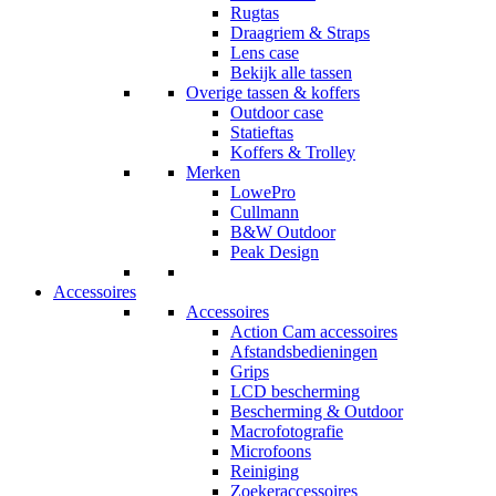
Rugtas
Draagriem & Straps
Lens case
Bekijk alle tassen
Overige tassen & koffers
Outdoor case
Statieftas
Koffers & Trolley
Merken
LowePro
Cullmann
B&W Outdoor
Peak Design
Accessoires
Accessoires
Action Cam accessoires
Afstandsbedieningen
Grips
LCD bescherming
Bescherming & Outdoor
Macrofotografie
Microfoons
Reiniging
Zoekeraccessoires