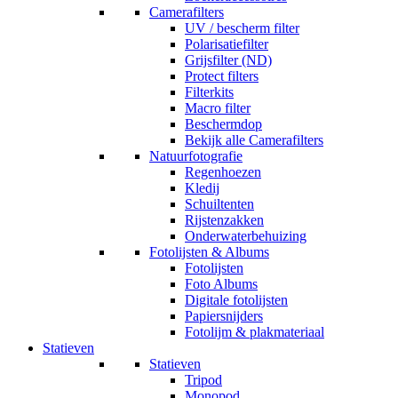
Camerafilters
UV / bescherm filter
Polarisatiefilter
Grijsfilter (ND)
Protect filters
Filterkits
Macro filter
Beschermdop
Bekijk alle Camerafilters
Natuurfotografie
Regenhoezen
Kledij
Schuiltenten
Rijstenzakken
Onderwaterbehuizing
Fotolijsten & Albums
Fotolijsten
Foto Albums
Digitale fotolijsten
Papiersnijders
Fotolijm & plakmateriaal
Statieven
Statieven
Tripod
Monopod