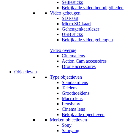
Selfiesticks
Bekijk alle video benodigdheden
Video geheugen
SD kaart
Micro SD kaart
Geheugenkaartlezer
USB sticks
Bekijk alle video geheugen
Video overige
Cinema lens
Action Cam accessoires
Drone accessoires
Objectieven
Type objectieven
Standaardlens
Telelens
Groothoeklens
Macro lens
Lensbaby
Cinema lens
Bekijk alle objectieven
Merken objectieven
Sony
Samyang