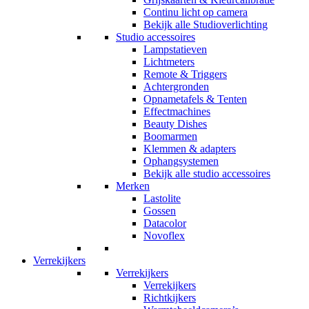
Continu licht op camera
Bekijk alle Studioverlichting
Studio accessoires
Lampstatieven
Lichtmeters
Remote & Triggers
Achtergronden
Opnametafels & Tenten
Effectmachines
Beauty Dishes
Boomarmen
Klemmen & adapters
Ophangsystemen
Bekijk alle studio accessoires
Merken
Lastolite
Gossen
Datacolor
Novoflex
Verrekijkers
Verrekijkers
Verrekijkers
Richtkijkers