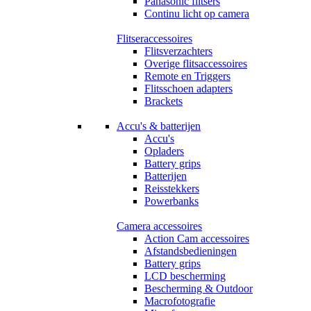
Panasonic flitsers
Continu licht op camera
Flitseraccessoires
Flitsverzachters
Overige flitsaccessoires
Remote en Triggers
Flitsschoen adapters
Brackets
Accu's & batterijen
Accu's
Opladers
Battery grips
Batterijen
Reisstekkers
Powerbanks
Camera accessoires
Action Cam accessoires
Afstandsbedieningen
Battery grips
LCD bescherming
Bescherming & Outdoor
Macrofotografie