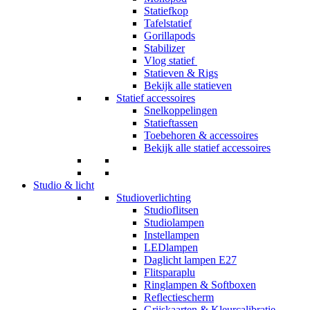
Statiefkop
Tafelstatief
Gorillapods
Stabilizer
Vlog statief
Statieven & Rigs
Bekijk alle statieven
Statief accessoires
Snelkoppelingen
Statieftassen
Toebehoren & accessoires
Bekijk alle statief accessoires
Studio & licht
Studioverlichting
Studioflitsen
Studiolampen
Instellampen
LEDlampen
Daglicht lampen E27
Flitsparaplu
Ringlampen & Softboxen
Reflectiescherm
Grijskaarten & Kleurcalibratie