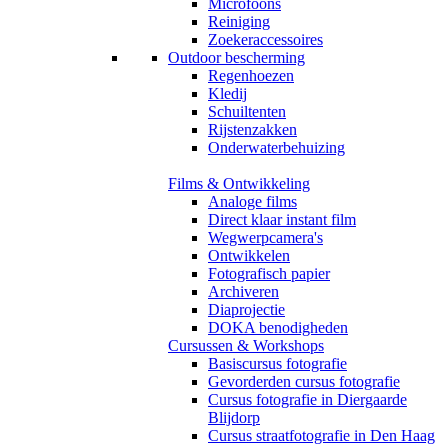
Microfoons
Reiniging
Zoekeraccessoires
Outdoor bescherming
Regenhoezen
Kledij
Schuiltenten
Rijstenzakken
Onderwaterbehuizing
Films & Ontwikkeling
Analoge films
Direct klaar instant film
Wegwerpcamera's
Ontwikkelen
Fotografisch papier
Archiveren
Diaprojectie
DOKA benodigheden
Cursussen & Workshops
Basiscursus fotografie
Gevorderden cursus fotografie
Cursus fotografie in Diergaarde
Blijdorp
Cursus straatfotografie in Den Haag