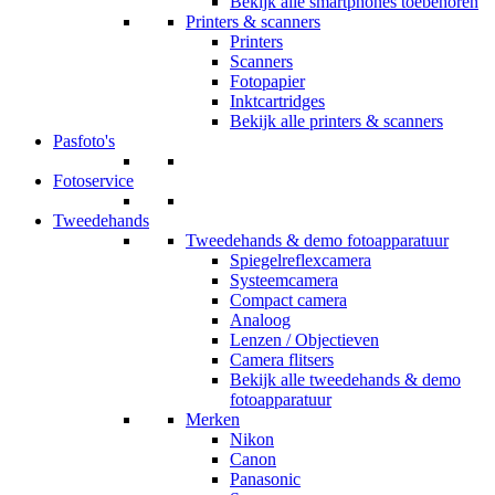
Bekijk alle smartphones toebehoren
Printers & scanners
Printers
Scanners
Fotopapier
Inktcartridges
Bekijk alle printers & scanners
Pasfoto's
Fotoservice
Tweedehands
Tweedehands & demo fotoapparatuur
Spiegelreflexcamera
Systeemcamera
Compact camera
Analoog
Lenzen / Objectieven
Camera flitsers
Bekijk alle tweedehands & demo
fotoapparatuur
Merken
Nikon
Canon
Panasonic