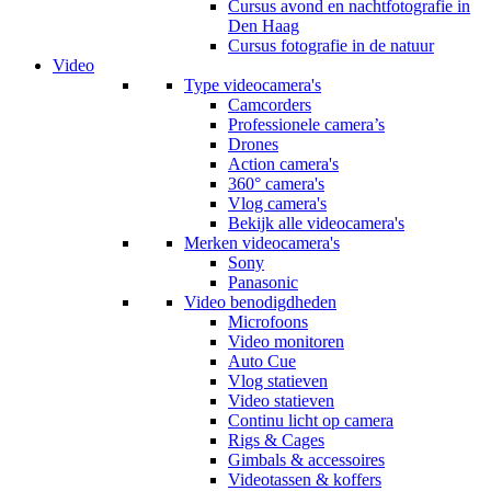
Cursus avond en nachtfotografie in
Den Haag
Cursus fotografie in de natuur
Video
Type videocamera's
Camcorders
Professionele camera’s
Drones
Action camera's
360° camera's
Vlog camera's
Bekijk alle videocamera's
Merken videocamera's
Sony
Panasonic
Video benodigdheden
Microfoons
Video monitoren
Auto Cue
Vlog statieven
Video statieven
Continu licht op camera
Rigs & Cages
Gimbals & accessoires
Videotassen & koffers