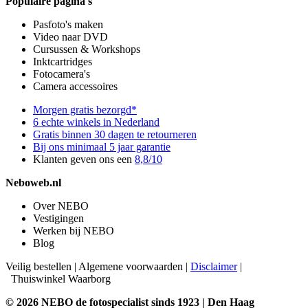
Populaire pagina's
Pasfoto's maken
Video naar DVD
Cursussen & Workshops
Inktcartridges
Fotocamera's
Camera accessoires
Morgen gratis bezorgd*
6 echte winkels in Nederland
Gratis binnen 30 dagen te retourneren
Bij ons minimaal 5 jaar garantie
Klanten geven ons een
8,8/10
Neboweb.nl
Over NEBO
Vestigingen
Werken bij NEBO
Blog
Veilig bestellen
|
Algemene voorwaarden
|
Disclaimer
|
Thuiswinkel Waarborg
© 2026 NEBO de fotospecialist sinds 1923 | Den Haag