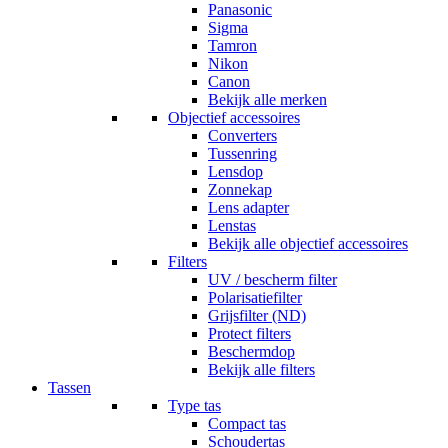
Panasonic
Sigma
Tamron
Nikon
Canon
Bekijk alle merken
Objectief accessoires
Converters
Tussenring
Lensdop
Zonnekap
Lens adapter
Lenstas
Bekijk alle objectief accessoires
Filters
UV / bescherm filter
Polarisatiefilter
Grijsfilter (ND)
Protect filters
Beschermdop
Bekijk alle filters
Tassen
Type tas
Compact tas
Schoudertas