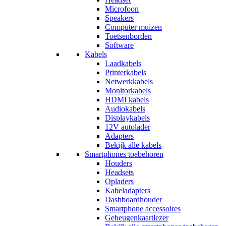
Microfoon
Speakers
Computer muizen
Toetsenborden
Software
Kabels
Laadkabels
Printerkabels
Netwerkkabels
Monitorkabels
HDMI kabels
Audiokabels
Displaykabels
12V autolader
Adapters
Bekijk alle kabels
Smartphones toebehoren
Houders
Headsets
Opladers
Kabeladapters
Dashboardhouder
Smartphone accessoires
Geheugenkaartlezer