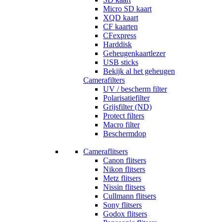
Micro SD kaart
XQD kaart
CF kaarten
CFexpress
Harddisk
Geheugenkaartlezer
USB sticks
Bekijk al het geheugen
Camerafilters
UV / bescherm filter
Polarisatiefilter
Grijsfilter (ND)
Protect filters
Macro filter
Beschermdop
Cameraflitsers
Canon flitsers
Nikon flitsers
Metz flitsers
Nissin flitsers
Cullmann flitsers
Sony flitsers
Godox flitsers