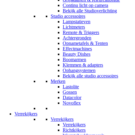
Continu licht op camera
Bekijk alle Studioverlichting
Studio accessoires
Lampstatieven
Lichtmeters
Remote & Triggers
Achtergronden
Opnametafels & Tenten
Effectmachines
Beauty Dishes
Boomarmen
Klemmen & adapters
Ophangsystemen
Bekijk alle studio accessoires
Merken
Lastolite
Gossen
Datacolor
Novoflex
Verrekijkers
Verrekijkers
Verrekijkers
Richtkijkers