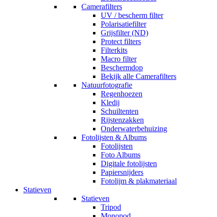
Camerafilters
UV / bescherm filter
Polarisatiefilter
Grijsfilter (ND)
Protect filters
Filterkits
Macro filter
Beschermdop
Bekijk alle Camerafilters
Natuurfotografie
Regenhoezen
Kledij
Schuiltenten
Rijstenzakken
Onderwaterbehuizing
Fotolijsten & Albums
Fotolijsten
Foto Albums
Digitale fotolijsten
Papiersnijders
Fotolijm & plakmateriaal
Statieven
Statieven
Tripod
Monopod