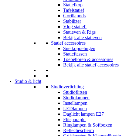
Statiefkop
Tafelstatief
Gorillapods
Stabilizer
Vlog statief
Statieven & Rigs
Bekijk alle statieven
Statief accessoires
Snelkoppelingen
Statieftassen
Toebehoren & accessoires
Bekijk alle statief accessoires
Studio & licht
Studioverlichting
Studioflitsen
Studiolampen
Instellampen
LEDlampen
Daglicht lampen E27
Flitsparaplu
Ringlampen & Softboxen
Reflectiescherm
Grijskaarten & Kleurcalibratie