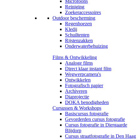
Microfoons
Reiniging
Zoekeraccessoires
Outdoor bescherming
Regenhoezen
Kledij
Schuiltenten
Rijstenzakken
Onderwaterbehuizing
Films & Ontwikkeling
Analoge films
Direct klaar instant film
Wegwerpcamera's
Ontwikkelen
Fotografisch papier
Archiveren
Diaprojectie
DOKA benodigheden
Cursussen & Workshops
Basiscursus fotografie
Gevorderden cursus fotografie
Cursus fotografie in Diergaarde
Blijdorp
Cursus straatfotografie in Den Haag