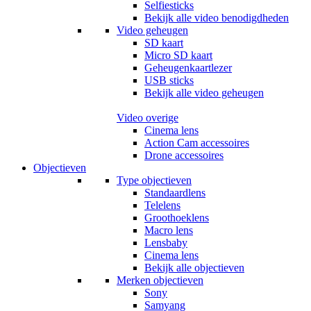
Selfiesticks
Bekijk alle video benodigdheden
Video geheugen
SD kaart
Micro SD kaart
Geheugenkaartlezer
USB sticks
Bekijk alle video geheugen
Video overige
Cinema lens
Action Cam accessoires
Drone accessoires
Objectieven
Type objectieven
Standaardlens
Telelens
Groothoeklens
Macro lens
Lensbaby
Cinema lens
Bekijk alle objectieven
Merken objectieven
Sony
Samyang