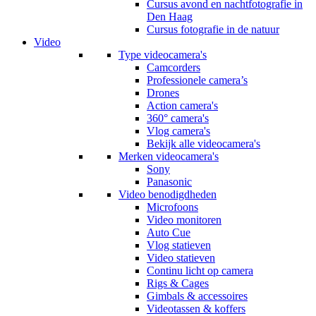
Cursus avond en nachtfotografie in
Den Haag
Cursus fotografie in de natuur
Video
Type videocamera's
Camcorders
Professionele camera’s
Drones
Action camera's
360° camera's
Vlog camera's
Bekijk alle videocamera's
Merken videocamera's
Sony
Panasonic
Video benodigdheden
Microfoons
Video monitoren
Auto Cue
Vlog statieven
Video statieven
Continu licht op camera
Rigs & Cages
Gimbals & accessoires
Videotassen & koffers