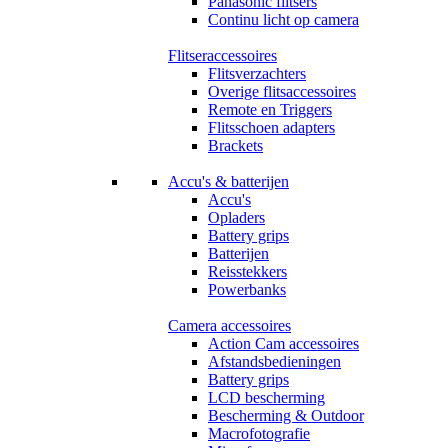
Panasonic flitsers
Continu licht op camera
Flitseraccessoires
Flitsverzachters
Overige flitsaccessoires
Remote en Triggers
Flitsschoen adapters
Brackets
Accu's & batterijen
Accu's
Opladers
Battery grips
Batterijen
Reisstekkers
Powerbanks
Camera accessoires
Action Cam accessoires
Afstandsbedieningen
Battery grips
LCD bescherming
Bescherming & Outdoor
Macrofotografie