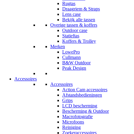
Rugtas
Draagriem & Straps
Lens case
Bekijk alle tassen
Overige tassen & koffers
Outdoor case
Statieftas
Koffers & Trolley
Merken
LowePro
Cullmann
B&W Outdoor
Peak Design
Accessoires
Accessoires
Action Cam accessoires
Afstandsbedieningen
Grips
LCD bescherming
Bescherming & Outdoor
Macrofotografie
Microfoons
Reiniging
Zoekeraccessoires