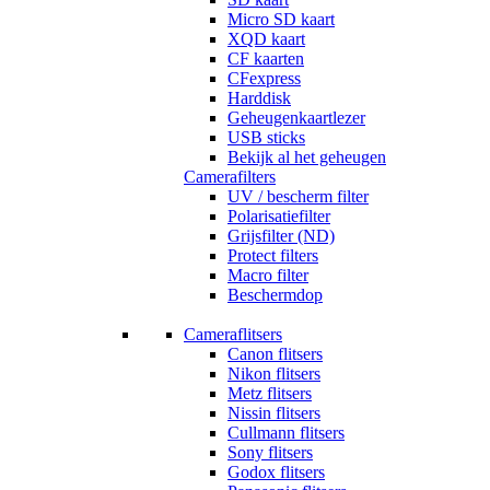
Micro SD kaart
XQD kaart
CF kaarten
CFexpress
Harddisk
Geheugenkaartlezer
USB sticks
Bekijk al het geheugen
Camerafilters
UV / bescherm filter
Polarisatiefilter
Grijsfilter (ND)
Protect filters
Macro filter
Beschermdop
Cameraflitsers
Canon flitsers
Nikon flitsers
Metz flitsers
Nissin flitsers
Cullmann flitsers
Sony flitsers
Godox flitsers