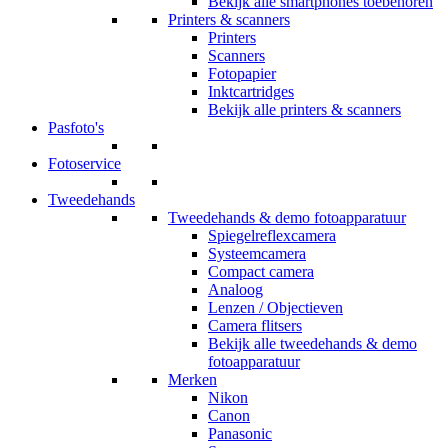
Bekijk alle smartphones toebehoren
Printers & scanners
Printers
Scanners
Fotopapier
Inktcartridges
Bekijk alle printers & scanners
Pasfoto's
Fotoservice
Tweedehands
Tweedehands & demo fotoapparatuur
Spiegelreflexcamera
Systeemcamera
Compact camera
Analoog
Lenzen / Objectieven
Camera flitsers
Bekijk alle tweedehands & demo
fotoapparatuur
Merken
Nikon
Canon
Panasonic