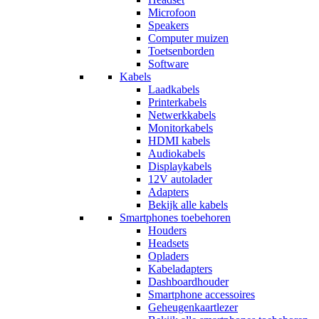
Microfoon
Speakers
Computer muizen
Toetsenborden
Software
Kabels
Laadkabels
Printerkabels
Netwerkkabels
Monitorkabels
HDMI kabels
Audiokabels
Displaykabels
12V autolader
Adapters
Bekijk alle kabels
Smartphones toebehoren
Houders
Headsets
Opladers
Kabeladapters
Dashboardhouder
Smartphone accessoires
Geheugenkaartlezer