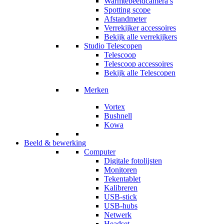
Warmtebeeldcamera’s
Spotting scope
Afstandmeter
Verrekijker accessoires
Bekijk alle verrekijkers
Studio Telescopen
Telescoop
Telescoop accessoires
Bekijk alle Telescopen
Merken
Vortex
Bushnell
Kowa
Beeld & bewerking
Computer
Digitale fotolijsten
Monitoren
Tekentablet
Kalibreren
USB-stick
USB-hubs
Netwerk
Headset