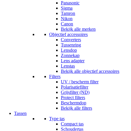
Panasonic
Sigma
Tamron
Nikon
Canon
Bekijk alle merken
Objectief accessoires
Converters
Tussenring
Lensdop
Zonnekap
Lens adapter
Lenstas
Bekijk alle objectief accessoires
Filters
UV / bescherm filter
Polarisatiefilter
Grijsfilter (ND)
Protect filters
Beschermdop
Bekijk alle filters
Tassen
Type tas
Compact tas
Schoudertas