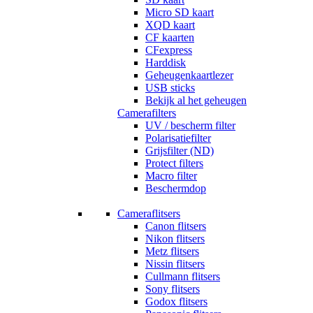
Micro SD kaart
XQD kaart
CF kaarten
CFexpress
Harddisk
Geheugenkaartlezer
USB sticks
Bekijk al het geheugen
Camerafilters
UV / bescherm filter
Polarisatiefilter
Grijsfilter (ND)
Protect filters
Macro filter
Beschermdop
Cameraflitsers
Canon flitsers
Nikon flitsers
Metz flitsers
Nissin flitsers
Cullmann flitsers
Sony flitsers
Godox flitsers