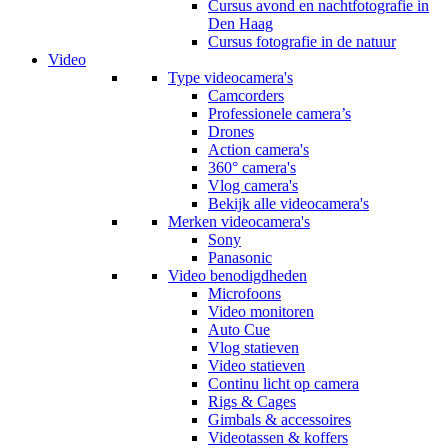
Cursus avond en nachtfotografie in
Den Haag
Cursus fotografie in de natuur
Video
Type videocamera's
Camcorders
Professionele camera’s
Drones
Action camera's
360° camera's
Vlog camera's
Bekijk alle videocamera's
Merken videocamera's
Sony
Panasonic
Video benodigdheden
Microfoons
Video monitoren
Auto Cue
Vlog statieven
Video statieven
Continu licht op camera
Rigs & Cages
Gimbals & accessoires
Videotassen & koffers