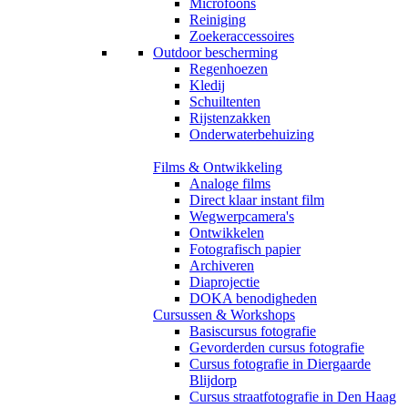
Microfoons
Reiniging
Zoekeraccessoires
Outdoor bescherming
Regenhoezen
Kledij
Schuiltenten
Rijstenzakken
Onderwaterbehuizing
Films & Ontwikkeling
Analoge films
Direct klaar instant film
Wegwerpcamera's
Ontwikkelen
Fotografisch papier
Archiveren
Diaprojectie
DOKA benodigheden
Cursussen & Workshops
Basiscursus fotografie
Gevorderden cursus fotografie
Cursus fotografie in Diergaarde
Blijdorp
Cursus straatfotografie in Den Haag