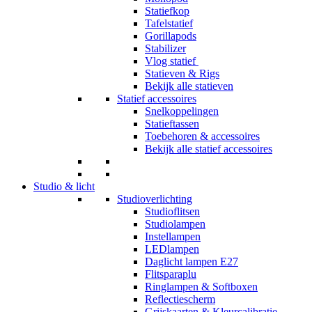
Statiefkop
Tafelstatief
Gorillapods
Stabilizer
Vlog statief
Statieven & Rigs
Bekijk alle statieven
Statief accessoires
Snelkoppelingen
Statieftassen
Toebehoren & accessoires
Bekijk alle statief accessoires
Studio & licht
Studioverlichting
Studioflitsen
Studiolampen
Instellampen
LEDlampen
Daglicht lampen E27
Flitsparaplu
Ringlampen & Softboxen
Reflectiescherm
Grijskaarten & Kleurcalibratie