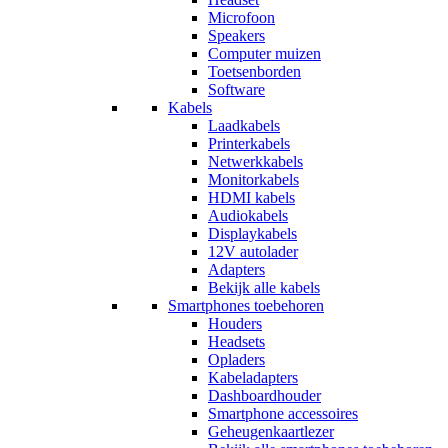
Microfoon
Speakers
Computer muizen
Toetsenborden
Software
Kabels
Laadkabels
Printerkabels
Netwerkkabels
Monitorkabels
HDMI kabels
Audiokabels
Displaykabels
12V autolader
Adapters
Bekijk alle kabels
Smartphones toebehoren
Houders
Headsets
Opladers
Kabeladapters
Dashboardhouder
Smartphone accessoires
Geheugenkaartlezer