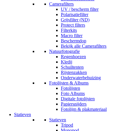
Camerafilters
UV / bescherm filter
Polarisatiefilter
Grijsfilter (ND)
Protect filters
Filterkits
Macro filter
Beschermdop
Bekijk alle Camerafilters
Natuurfotografie
Regenhoezen
Kledij
Schuiltenten
Rijstenzakken
Onderwaterbehuizing
Fotolijsten & Albums
Fotolijsten
Foto Albums
Digitale fotolijsten
Papiersnijders
Fotolijm & plakmateriaal
Statieven
Statieven
Tripod
Monopod