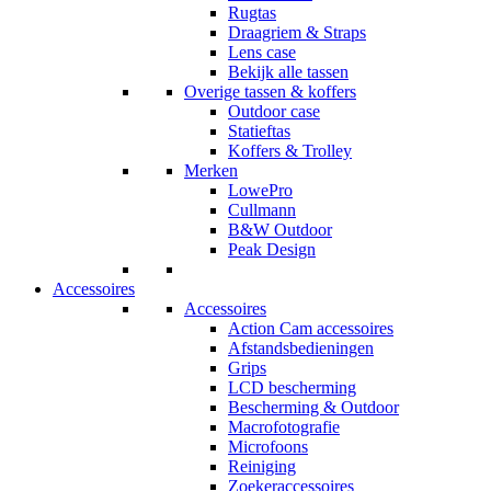
Rugtas
Draagriem & Straps
Lens case
Bekijk alle tassen
Overige tassen & koffers
Outdoor case
Statieftas
Koffers & Trolley
Merken
LowePro
Cullmann
B&W Outdoor
Peak Design
Accessoires
Accessoires
Action Cam accessoires
Afstandsbedieningen
Grips
LCD bescherming
Bescherming & Outdoor
Macrofotografie
Microfoons
Reiniging
Zoekeraccessoires