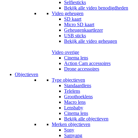
Selfiesticks
Bekijk alle video benodigdheden
Video geheugen
SD kaart
Micro SD kaart
Geheugenkaartlezer
USB sticks
Bekijk alle video geheugen
Video overige
Cinema lens
Action Cam accessoires
Drone accessoires
Objectieven
Type objectieven
Standaardlens
Telelens
Groothoeklens
Macro lens
Lensbaby
Cinema lens
Bekijk alle objectieven
Merken objectieven
Sony
Samyang