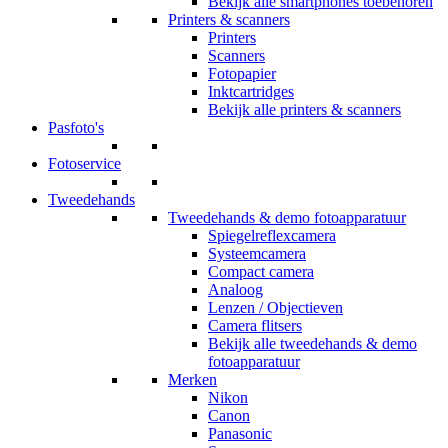
Bekijk alle smartphones toebehoren
Printers & scanners
Printers
Scanners
Fotopapier
Inktcartridges
Bekijk alle printers & scanners
Pasfoto's
Fotoservice
Tweedehands
Tweedehands & demo fotoapparatuur
Spiegelreflexcamera
Systeemcamera
Compact camera
Analoog
Lenzen / Objectieven
Camera flitsers
Bekijk alle tweedehands & demo
fotoapparatuur
Merken
Nikon
Canon
Panasonic