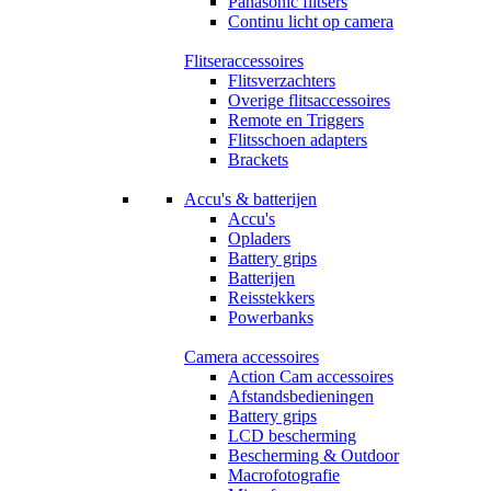
Panasonic flitsers
Continu licht op camera
Flitseraccessoires
Flitsverzachters
Overige flitsaccessoires
Remote en Triggers
Flitsschoen adapters
Brackets
Accu's & batterijen
Accu's
Opladers
Battery grips
Batterijen
Reisstekkers
Powerbanks
Camera accessoires
Action Cam accessoires
Afstandsbedieningen
Battery grips
LCD bescherming
Bescherming & Outdoor
Macrofotografie