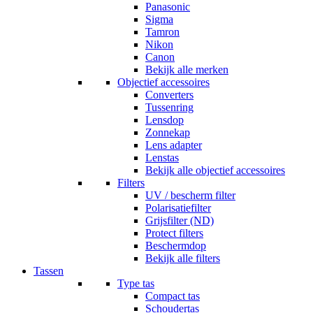
Panasonic
Sigma
Tamron
Nikon
Canon
Bekijk alle merken
Objectief accessoires
Converters
Tussenring
Lensdop
Zonnekap
Lens adapter
Lenstas
Bekijk alle objectief accessoires
Filters
UV / bescherm filter
Polarisatiefilter
Grijsfilter (ND)
Protect filters
Beschermdop
Bekijk alle filters
Tassen
Type tas
Compact tas
Schoudertas