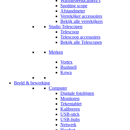
Warmtebeeldcamera’s
Spotting scope
Afstandmeter
Verrekijker accessoires
Bekijk alle verrekijkers
Studio Telescopen
Telescoop
Telescoop accessoires
Bekijk alle Telescopen
Merken
Vortex
Bushnell
Kowa
Beeld & bewerking
Computer
Digitale fotolijsten
Monitoren
Tekentablet
Kalibreren
USB-stick
USB-hubs
Netwerk
Headset