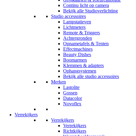
Continu licht op camera
Bekijk alle Studioverlichting
Studio accessoires
Lampstatieven
Lichtmeters
Remote & Triggers
Achtergronden
Opnametafels & Tenten
Effectmachines
Beauty Dishes
Boomarmen
Klemmen & adapters
Ophangsystemen
Bekijk alle studio accessoires
Merken
Lastolite
Gossen
Datacolor
Novoflex
Verrekijkers
Verrekijkers
Verrekijkers
Richtkijkers